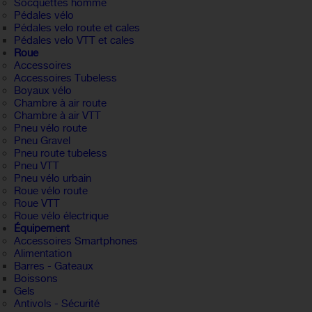
Socquettes homme
Pédales vélo
Pédales velo route et cales
Pédales velo VTT et cales
Roue
Accessoires
Accessoires Tubeless
Boyaux vélo
Chambre à air route
Chambre à air VTT
Pneu vélo route
Pneu Gravel
Pneu route tubeless
Pneu VTT
Pneu vélo urbain
Roue vélo route
Roue VTT
Roue vélo électrique
Équipement
Accessoires Smartphones
Alimentation
Barres - Gateaux
Boissons
Gels
Antivols - Sécurité