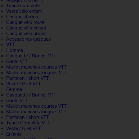
Masque COVID19
Tenue complète
Veste vélo enfant
Casque chrono
Casque vélo route
Casque vélo enfant
Casque vélo urbain
Accessoires casques
VTT
Homme
Casquette / Bonnet VTT
Gants VTT
Maillot manches courtes VTT
Maillot manches longues VTT
Pantalon / short VTT
Veste / Gilet VTT
Femme
Casquette / Bonnet VTT
Gants VTT
Maillot manches courtes VTT
Maillot manches longues VTT
Pantalon / short VTT
Tenue Complète VTT
Veste / Gilet VTT
Enfants