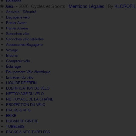
Boissons
© 2005 -
2026 Cycles et Sports |
Mentions Légales
| By
KLOROFI
Gels
Antivols - Sécurité
Bagagerie vélo
Panier Avant
Panier Arrière
Sacoches vélo
Sacoches vélo latérales
Accessoires Bagagerie
Voyage
Bidons
Compteur vélo
Éclairage
Equipement Vélo électrique
Entretien du vélo
LIQUIDE DE FREIN
LUBRIFICATION DU VÉLO
NETTOYAGE DU VÉLO
NETTOYAGE DE LA CHAÎNE
PROTECTION DU VÉLO
PACKS & KITS
EBIKE
RUBAN DE CINTRE
TUBELESS
PACKS & KITS TUBELESS