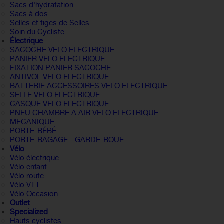
Sacs d'hydratation
Sacs à dos
Selles et tiges de Selles
Soin du Cycliste
Électrique
SACOCHE VELO ELECTRIQUE
PANIER VELO ELECTRIQUE
FIXATION PANIER SACOCHE
ANTIVOL VELO ELECTRIQUE
BATTERIE ACCESSOIRES VELO ELECTRIQUE
SELLE VELO ELECTRIQUE
CASQUE VELO ELECTRIQUE
PNEU CHAMBRE A AIR VELO ELECTRIQUE
MECANIQUE
PORTE-BÉBÉ
PORTE-BAGAGE - GARDE-BOUE
Vélo
Vélo électrique
Vélo enfant
Vélo route
Vélo VTT
Vélo Occasion
Outlet
Specialized
Hauts cyclistes