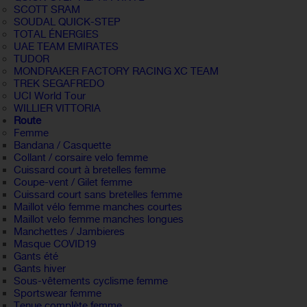
SCOTT SRAM
SOUDAL QUICK-STEP
TOTAL ÉNERGIES
UAE TEAM EMIRATES
TUDOR
MONDRAKER FACTORY RACING XC TEAM
TREK SEGAFREDO
UCI World Tour
WILLIER VITTORIA
Route
Femme
Bandana / Casquette
Collant / corsaire velo femme
Cuissard court à bretelles femme
Coupe-vent / Gilet femme
Cuissard court sans bretelles femme
Maillot vélo femme manches courtes
Maillot velo femme manches longues
Manchettes / Jambieres
Masque COVID19
Gants été
Gants hiver
Sous-vêtements cyclisme femme
Sportswear femme
Tenue complète femme