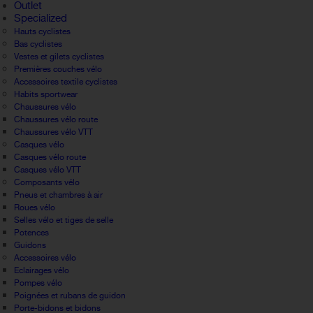
Outlet
Specialized
Hauts cyclistes
Bas cyclistes
Vestes et gilets cyclistes
Premières couches vélo
Accessoires textile cyclistes
Habits sportwear
Chaussures vélo
Chaussures vélo route
Chaussures vélo VTT
Casques vélo
Casques vélo route
Casques vélo VTT
Composants vélo
Pneus et chambres à air
Roues vélo
Selles vélo et tiges de selle
Potences
Guidons
Accessoires vélo
Eclairages vélo
Pompes vélo
Poignées et rubans de guidon
Porte-bidons et bidons