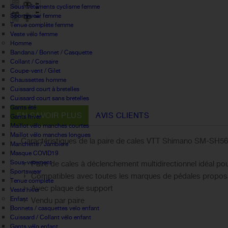
Sous-vêtements cyclisme femme
Sportswear femme
Tenue complète femme
Veste vélo femme
Homme
Bandana / Bonnet / Casquette
Collant / Corsaire
Coupe-vent / Gilet
Chaussettes homme
Cuissard court à bretelles
Cuissard court sans bretelles
Gants été
EN SAVOIR PLUS
AVIS CLIENTS
Gants hiver
Maillot vélo manches courtes
Maillot vélo manches longues
Caractéristiques de la paire de cales VTT Shimano SM-SH56 
Manchette / Jambiere
Masque COVID19
Sous-vetement
Paire de cales à déclenchement multidirectionnel idéal pou
Sportswear
Compatibles avec toutes les marques de pédales propo
Tenue complète
Avec plaque de support
Veste hiver
Enfant
Vendu par paire
Bonnets / casquettes velo enfant
Cuissard / Collant vélo enfant
Gants vélo enfant