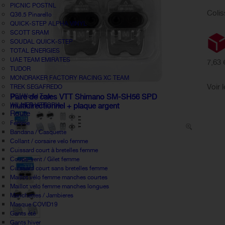
PICNIC POSTNL
Colis
Q36.5 Pinarello
QUICK-STEP ALPHA VINYL
SCOTT SRAM
SOUDAL QUICK-STEP
TOTAL ÉNERGIES
UAE TEAM EMIRATES
7,63 
TUDOR
MONDRAKER FACTORY RACING XC TEAM
Voir 
TREK SEGAFREDO
UCI World Tour
Paire de cales VTT Shimano SM-SH56 SPD
WILLIER VITTORIA
multidirectionnel + plaque argent
Route
Femme
Bandana / Casquette
Collant / corsaire velo femme
Cuissard court à bretelles femme
Coupe-vent / Gilet femme
Cuissard court sans bretelles femme
Maillot vélo femme manches courtes
Maillot velo femme manches longues
Manchettes / Jambieres
Masque COVID19
Gants été
Gants hiver