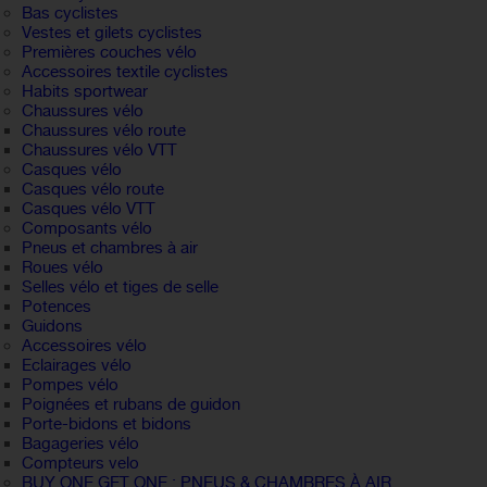
Bas cyclistes
Vestes et gilets cyclistes
Premières couches vélo
Accessoires textile cyclistes
Habits sportwear
Chaussures vélo
Chaussures vélo route
Chaussures vélo VTT
Casques vélo
Casques vélo route
Casques vélo VTT
Composants vélo
Pneus et chambres à air
Roues vélo
Selles vélo et tiges de selle
Potences
Guidons
Accessoires vélo
Eclairages vélo
Pompes vélo
Poignées et rubans de guidon
Porte-bidons et bidons
Bagageries vélo
Compteurs velo
BUY ONE GET ONE : PNEUS & CHAMBRES À AIR