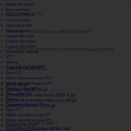
Maillot vélo enfant
Sous-vetement
VOUS AIMEREZ AUSSI :
Masque COVID19
Tenue complète
Veste vélo enfant
Casque chrono
30 AUTRES PRODUITS DANS LA MÊME CATÉGORIE :
Casque vélo route
Casque vélo enfant
Casque vélo urbain
LES CLIENTS QUI ONT ACHETÉ CE PRODUIT ONT AUSSI ACHETÉ :
Accessoires casques
VTT
Homme
CATÉGORIES
Casquette / Bonnet VTT
Gants VTT
Maillot manches courtes VTT
Maillot manches longues VTT
Pantalon / short VTT
Veste / Gilet VTT
Femme
Casquette / Bonnet VTT
Gants VTT
FAQ
Maillot manches courtes VTT
Maillot manches longues VTT
Avez vous besoin d'aide ?
Pantalon / short VTT
Consultez notre page dédiée aux
Tenue Complète VTT