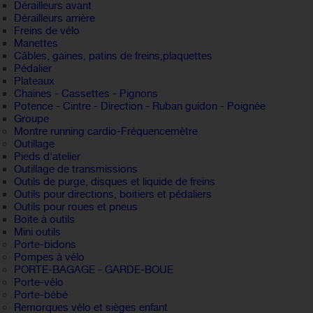
Dérailleurs avant
Dérailleurs arrière
Freins de vélo
Manettes
Câbles, gaines, patins de freins,plaquettes
Pédalier
Plateaux
Chaines - Cassettes - Pignons
Potence - Cintre - Direction - Ruban guidon - Poignée
Groupe
Montre running cardio-Fréquencemètre
Outillage
Pieds d'atelier
Outillage de transmissions
Outils de purge, disques et liquide de freins
Outils pour directions, boitiers et pédaliers
Outils pour roues et pneus
Boite à outils
Mini outils
Porte-bidons
Pompes à vélo
PORTE-BAGAGE - GARDE-BOUE
Porte-vélo
Porte-bébé
Remorques vélo et sièges enfant