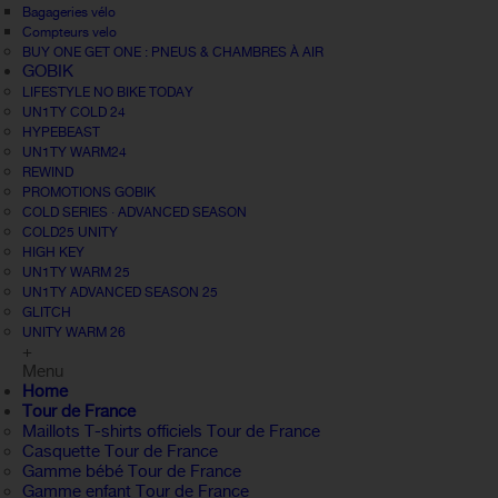
Bagageries vélo
Compteurs velo
BUY ONE GET ONE : PNEUS & CHAMBRES À AIR
GOBIK
LIFESTYLE NO BIKE TODAY
UN1TY COLD 24
HYPEBEAST
UN1TY WARM24
REWIND
PROMOTIONS GOBIK
COLD SERIES · ADVANCED SEASON
COLD25 UNITY
HIGH KEY
UN1TY WARM 25
UN1TY ADVANCED SEASON 25
GLITCH
UNITY WARM 26
+
Menu
Home
Tour de France
Maillots T-shirts officiels Tour de France
Casquette Tour de France
Gamme bébé Tour de France
Gamme enfant Tour de France