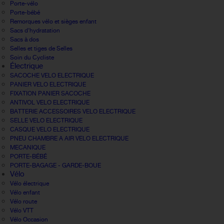
Porte-vélo
Porte-bébé
Remorques vélo et sièges enfant
Sacs d'hydratation
Sacs à dos
Selles et tiges de Selles
Soin du Cycliste
Électrique
SACOCHE VELO ELECTRIQUE
PANIER VELO ELECTRIQUE
FIXATION PANIER SACOCHE
ANTIVOL VELO ELECTRIQUE
BATTERIE ACCESSOIRES VELO ELECTRIQUE
SELLE VELO ELECTRIQUE
CASQUE VELO ELECTRIQUE
PNEU CHAMBRE A AIR VELO ELECTRIQUE
MECANIQUE
PORTE-BÉBÉ
PORTE-BAGAGE - GARDE-BOUE
Vélo
Vélo électrique
Vélo enfant
Vélo route
Vélo VTT
Vélo Occasion