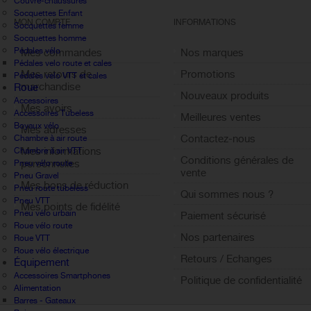
Couvre-chaussures
Socquettes Enfant
MON COMPTE
INFORMATIONS
Socquettes femme
Socquettes homme
Pédales vélo
Mes commandes
Nos marques
Pédales velo route et cales
Mes retours de
Promotions
Pédales velo VTT et cales
marchandise
Roue
Nouveaux produits
Accessoires
Mes avoirs
Accessoires Tubeless
Meilleures ventes
Boyaux vélo
Mes adresses
Contactez-nous
Chambre à air route
Mes informations
Chambre à air VTT
Conditions générales de
personnelles
Pneu vélo route
vente
Pneu Gravel
Mes bons de réduction
Pneu route tubeless
Qui sommes nous ?
Pneu VTT
Mes points de fidélité
Pneu vélo urbain
Paiement sécurisé
Sign out
Roue vélo route
Nos partenaires
Roue VTT
Roue vélo électrique
Retours / Echanges
Équipement
Accessoires Smartphones
Politique de confidentialité
Alimentation
Barres - Gateaux