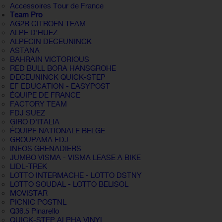
Accessoires Tour de France
Team Pro
AG2R CITROËN TEAM
ALPE D'HUEZ
ALPECIN DECEUNINCK
ASTANA
BAHRAIN VICTORIOUS
RED BULL BORA HANSGROHE
DECEUNINCK QUICK-STEP
EF EDUCATION - EASYPOST
ÉQUIPE DE FRANCE
FACTORY TEAM
FDJ SUEZ
GIRO D'ITALIA
ÉQUIPE NATIONALE BELGE
GROUPAMA FDJ
INEOS GRENADIERS
JUMBO VISMA - VISMA LEASE A BIKE
LIDL-TREK
LOTTO INTERMACHE - LOTTO DSTNY
LOTTO SOUDAL - LOTTO BELISOL
MOVISTAR
PICNIC POSTNL
Q36.5 Pinarello
QUICK-STEP ALPHA VINYL