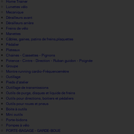
Home Trainer
Lunettes vélo
Mecanique
Dérailleurs avant
Dérailleurs arrière
Freins de vélo
Manettes
Câbles, gaines, patins de freins,plaquettes
Pédalier
Plateaux
Chaines - Cassettes - Pignons
Potence - Cintre - Direction - Ruban guidon - Poignée
Groupe
Montre running cardio-Fréquencemètre
Outillage
Pieds d'atelier
Outillage de transmissions
Outils de purge, disques et liquide de freins
Outils pour directions, boitiers et pédaliers
Outils pour roues et pneus
Boite à outils
Mini outils
Porte-bidons
Pompes à vélo
PORTE-BAGAGE - GARDE-BOUE