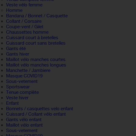
Veste vélo femme
Homme
Bandana / Bonnet / Casquette
Collant / Corsaire
Coupe-vent / Gilet
Chaussettes homme
Cuissard court à bretelles
Cuissard court sans bretelles
Gants été
Gants hiver
Maillot vélo manches courtes
Maillot vélo manches longues
Manchette / Jambiere
Masque COVID19
Sous-vetement
Sportswear
Tenue complète
Veste hiver
Enfant
Bonnets / casquettes velo enfant
Cuissard / Collant vélo enfant
Gants vélo enfant
Maillot vélo enfant
Sous-vetement