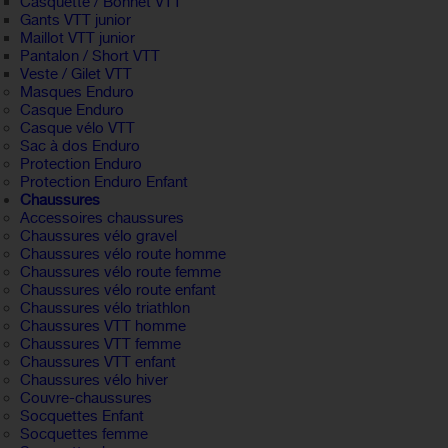
Casquette / Bonnet VTT
Gants VTT junior
Maillot VTT junior
Pantalon / Short VTT
Veste / Gilet VTT
Masques Enduro
Casque Enduro
Casque vélo VTT
Sac à dos Enduro
Protection Enduro
Protection Enduro Enfant
Chaussures
Accessoires chaussures
Chaussures vélo gravel
Chaussures vélo route homme
Chaussures vélo route femme
Chaussures vélo route enfant
Chaussures vélo triathlon
Chaussures VTT homme
Chaussures VTT femme
Chaussures VTT enfant
Chaussures vélo hiver
Couvre-chaussures
Socquettes Enfant
Socquettes femme