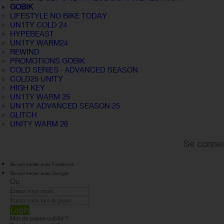
GOBIK
LIFESTYLE NO BIKE TODAY
UN1TY COLD 24
HYPEBEAST
UN1TY WARM24
REWIND
PROMOTIONS GOBIK
COLD SERIES · ADVANCED SEASON
COLD25 UNITY
HIGH KEY
UN1TY WARM 25
UN1TY ADVANCED SEASON 25
GLITCH
UNITY WARM 26
Se connec
Se connecter avec Facebook
Se connecter avec Google
Ou
Login
Mot de passe oublié ?