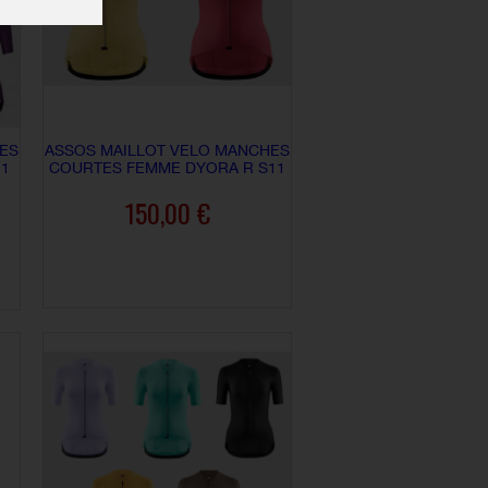
ES
ASSOS MAILLOT VELO MANCHES
1
COURTES FEMME DYORA R S11
150,00 €
AJOUTER AU PANIER