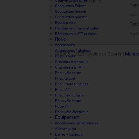
Mes points de fidélité
Couvre-chaussures
Paie
Socquettes Enfant
Sign out
Socquettes femme
Nos 
Socquettes homme
Pédales vélo
Reto
Pédales velo route et cales
Poli
Pédales velo VTT et cales
Roue
Accessoires
Accessoires Tubeless
© 2005 -
2026 Cycles et Sports |
Mentio
Boyaux vélo
Chambre à air route
Chambre à air VTT
Pneu vélo route
Pneu Gravel
Pneu route tubeless
Pneu VTT
Pneu vélo urbain
Roue vélo route
Roue VTT
Roue vélo électrique
Équipement
Accessoires Smartphones
Alimentation
Barres - Gateaux