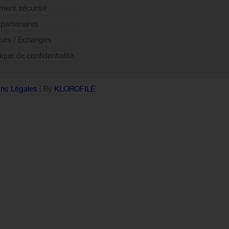
ment sécurisé
partenaires
urs / Echanges
tique de confidentialité
ns Légales
| By
KLOROFILE