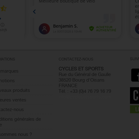
SUI
MATIONS
CONTACTEZ-NOUS
CYCLES ET SPORTS
 marques
Rue du Général de Gaulle
38520 Bourg d'Oisans
motions
FRANCE
eaux produits
Tél. : +33 (0)4 76 79 16 79
info@cyclesetsports.com
leures ventes
actez-nous
itions générales de
e
 sommes nous ?