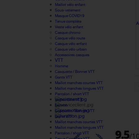
Maillot vélo enfant
Sous-vetement
Masque COVID19
Tenue complète
A
Veste vélo enfant
Casque chrono
Casque vélo route
Casque vélo enfant
Casque vélo urbain
Accessoires casques
VTT
Homme
Casquette / Bonnet VTT
Gants VTT
Maillot manches courtes VTT
Maillot manches longues VTT
Pantalon / short VTT
Veste / Gilet VTT
Femme
Casquette / Bonnet VTT
Gants VTT
Maillot manches courtes VTT
Maillot manches longues VTT
Pantalon / short VTT
Tenue Complète VTT