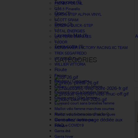
Turquoise
(1)
PICNIC POSTNL
Q36.5 Pinarello
Ocre
(1)
QUICK-STEP ALPHA VINYL
SCOTT SRAM
Beige
(2)
SOUDAL QUICK-STEP
TOTAL ÉNERGIES
Lavande Mat
(1)
A
UAE TEAM EMIRATES
TUDOR
Terra cotta
(1)
MONDRAKER FACTORY RACING XC TEAM
TREK SEGAFREDO
CATÉGORIES
UCI World Tour
WILLIER VITTORIA
Route
Femme
Bandana / Casquette
Collant / corsaire velo femme
Cuissard court à bretelles femme
Coupe-vent / Gilet femme
Cuissard court sans bretelles femme
FAQ
Maillot vélo femme manches courtes
Avez vous besoin d'aide ?
Maillot velo femme manches longues
Consultez notre page dédiée aux
Manchettes / Jambieres
FAQ.
Masque COVID19
Gants été
Gants hiver