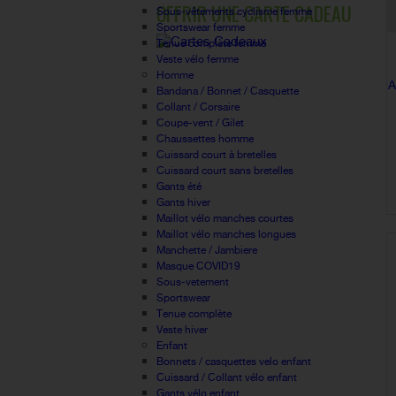
OFFRIR UNE CARTE CADEAU
Sous-vêtements cyclisme femme
Sportswear femme
Tenue complète femme
Veste vélo femme
Homme
A
Bandana / Bonnet / Casquette
Collant / Corsaire
Coupe-vent / Gilet
Chaussettes homme
Cuissard court à bretelles
Cuissard court sans bretelles
Gants été
Gants hiver
Maillot vélo manches courtes
Maillot vélo manches longues
Manchette / Jambiere
Masque COVID19
Sous-vetement
Sportswear
Tenue complète
Veste hiver
Enfant
Bonnets / casquettes velo enfant
Cuissard / Collant vélo enfant
Gants vélo enfant