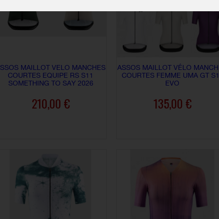
SSOS MAILLOT VELO MANCHES
ASSOS MAILLOT VÉLO MANCH
COURTES EQUIPE RS S11
COURTES FEMME UMA GT S1
SOMETHING TO SAY 2026
EVO
210,00 €
135,00 €
AJOUTER AU PANIER
AJOUTER AU PANIER