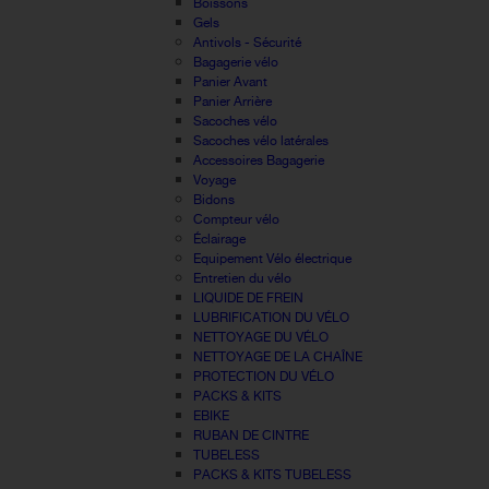
Boissons
Gels
Antivols - Sécurité
Bagagerie vélo
Panier Avant
Panier Arrière
Sacoches vélo
Sacoches vélo latérales
Accessoires Bagagerie
Voyage
Bidons
Compteur vélo
Éclairage
Equipement Vélo électrique
Entretien du vélo
LIQUIDE DE FREIN
LUBRIFICATION DU VÉLO
NETTOYAGE DU VÉLO
NETTOYAGE DE LA CHAÎNE
PROTECTION DU VÉLO
PACKS & KITS
EBIKE
RUBAN DE CINTRE
TUBELESS
PACKS & KITS TUBELESS