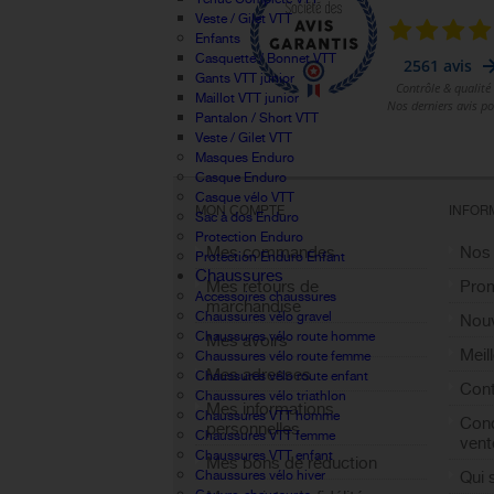
Veste / Gilet VTT
Enfants
Casquette / Bonnet VTT
Gants VTT junior
Maillot VTT junior
Pantalon / Short VTT
Veste / Gilet VTT
Masques Enduro
Casque Enduro
Casque vélo VTT
MON COMPTE
INFOR
Sac à dos Enduro
Protection Enduro
Mes commandes
Nos
Protection Enduro Enfant
Chaussures
Mes retours de
Pro
Accessoires chaussures
marchandise
Chaussures vélo gravel
Nouv
Chaussures vélo route homme
Mes avoirs
Meil
Chaussures vélo route femme
Mes adresses
Chaussures vélo route enfant
Cont
Chaussures vélo triathlon
Mes informations
Chaussures VTT homme
Cond
personnelles
Chaussures VTT femme
vent
Chaussures VTT enfant
Mes bons de réduction
Qui
Chaussures vélo hiver