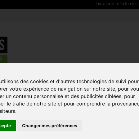
Livraison offerte dès 80€ d'ach
tilisons des cookies et d'autres technologies de suivi pour
lète VTT
rer votre expérience de navigation sur notre site, pour vo
Aucun produit pour cette catégorie.
r un contenu personnalisé et des publicités ciblées, pour
er le trafic de notre site et pour comprendre la provenanc
siteurs.
cepte
Changer mes préférences