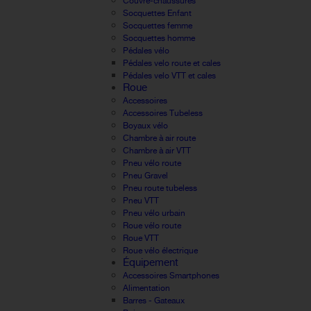
Couvre-chaussures
Socquettes Enfant
Socquettes femme
Socquettes homme
Pédales vélo
Pédales velo route et cales
Pédales velo VTT et cales
Roue
Accessoires
Accessoires Tubeless
Boyaux vélo
Chambre à air route
Chambre à air VTT
Pneu vélo route
Pneu Gravel
Pneu route tubeless
Pneu VTT
Pneu vélo urbain
Roue vélo route
Roue VTT
Roue vélo électrique
Équipement
Accessoires Smartphones
Alimentation
Barres - Gateaux