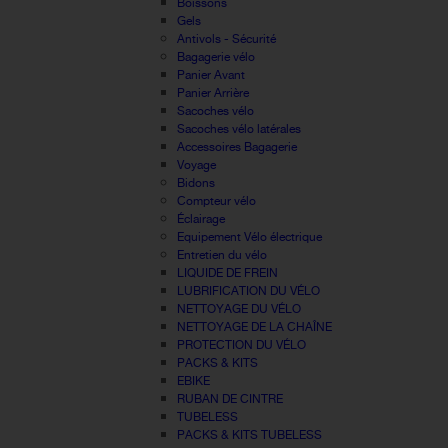
Boissons
Gels
Antivols - Sécurité
Bagagerie vélo
Panier Avant
Panier Arrière
Sacoches vélo
Sacoches vélo latérales
Accessoires Bagagerie
Voyage
Bidons
Compteur vélo
Éclairage
Equipement Vélo électrique
Entretien du vélo
LIQUIDE DE FREIN
LUBRIFICATION DU VÉLO
NETTOYAGE DU VÉLO
NETTOYAGE DE LA CHAÎNE
PROTECTION DU VÉLO
PACKS & KITS
EBIKE
RUBAN DE CINTRE
TUBELESS
PACKS & KITS TUBELESS