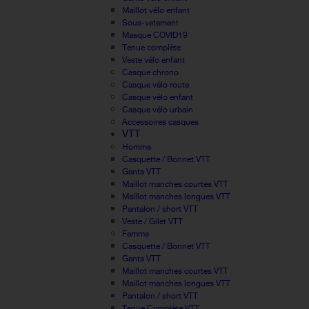
Maillot vélo enfant
Sous-vetement
Masque COVID19
Tenue complète
Veste vélo enfant
Casque chrono
Casque vélo route
Casque vélo enfant
Casque vélo urbain
Accessoires casques
VTT
Homme
Casquette / Bonnet VTT
Gants VTT
Maillot manches courtes VTT
Maillot manches longues VTT
Pantalon / short VTT
Veste / Gilet VTT
Femme
Casquette / Bonnet VTT
Gants VTT
Maillot manches courtes VTT
Maillot manches longues VTT
Pantalon / short VTT
Tenue Complète VTT