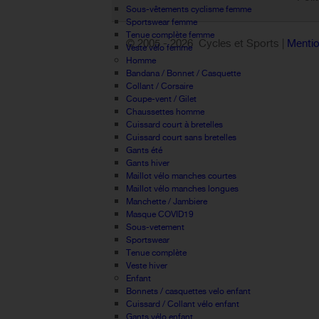
Sous-vêtements cyclisme femme
Sportswear femme
Tenue complète femme
© 2005 -
2026 Cycles et Sports |
Mentio
Veste vélo femme
Homme
Bandana / Bonnet / Casquette
Collant / Corsaire
Coupe-vent / Gilet
Chaussettes homme
Cuissard court à bretelles
Cuissard court sans bretelles
Gants été
Gants hiver
Maillot vélo manches courtes
Maillot vélo manches longues
Manchette / Jambiere
Masque COVID19
Sous-vetement
Sportswear
Tenue complète
Veste hiver
Enfant
Bonnets / casquettes velo enfant
Cuissard / Collant vélo enfant
Gants vélo enfant