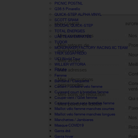
PICNIC POSTNL
Q36.5 Pinarello
QUICK-STEP ALPHA VINYL
SCOTT SRAM
MON COMPTE
INFOR
SOUDAL QUICK-STEP
TOTAL ÉNERGIES
Mes commandes
Nos
UAE TEAM EMIRATES
TUDOR
Mes retours de
Pro
MONDRAKER FACTORY RACING XC TEAM
marchandise
TREK SEGAFREDO
Nouv
UCI World Tour
Mes avoirs
Meil
WILLIER VITTORIA
Route
Mes adresses
Cont
Femme
Mes informations
Bandana / Casquette
Cond
personnelles
Collant / corsaire velo femme
vent
Cuissard court à bretelles femme
Mes bons de réduction
Coupe-vent / Gilet femme
Qui
Cuissard court sans bretelles femme
Mes points de fidélité
Paie
Maillot vélo femme manches courtes
Sign out
Maillot velo femme manches longues
Nos 
Manchettes / Jambieres
Masque COVID19
Reto
Gants été
Poli
Gants hiver