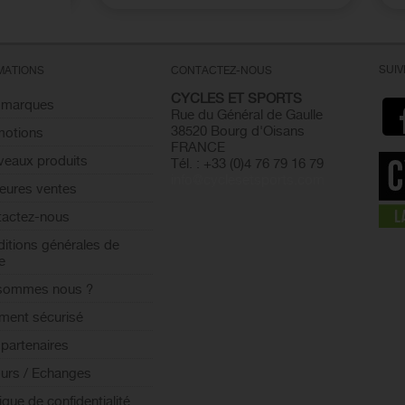
SUI
MATIONS
CONTACTEZ-NOUS
CYCLES ET SPORTS
 marques
Rue du Général de Gaulle
38520 Bourg d'Oisans
motions
FRANCE
eaux produits
Tél. : +33 (0)4 76 79 16 79
info@cyclesetsports.com
leures ventes
actez-nous
itions générales de
e
 sommes nous ?
ment sécurisé
partenaires
urs / Echanges
tique de confidentialité