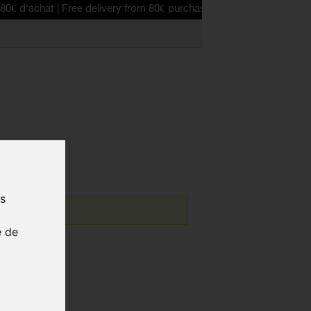
at | Free delivery from 80€ purchase
us
e de