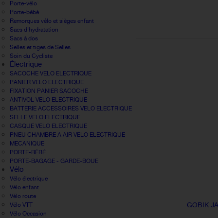
Porte-vélo
Porte-bébé
Remorques vélo et sièges enfant
Sacs d'hydratation
Sacs à dos
Selles et tiges de Selles
Soin du Cycliste
Électrique
SACOCHE VELO ELECTRIQUE
PANIER VELO ELECTRIQUE
FIXATION PANIER SACOCHE
ANTIVOL VELO ELECTRIQUE
BATTERIE ACCESSOIRES VELO ELECTRIQUE
SELLE VELO ELECTRIQUE
CASQUE VELO ELECTRIQUE
PNEU CHAMBRE A AIR VELO ELECTRIQUE
MECANIQUE
PORTE-BÉBÉ
PORTE-BAGAGE - GARDE-BOUE
Vélo
Vélo électrique
Vélo enfant
Vélo route
GOBIK J
Vélo VTT
Vélo Occasion