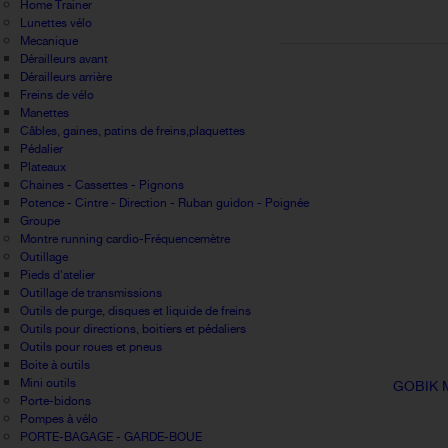
Home Trainer
Lunettes vélo
Mecanique
Dérailleurs avant
Dérailleurs arrière
Freins de vélo
Manettes
Câbles, gaines, patins de freins,plaquettes
Pédalier
Plateaux
Chaines - Cassettes - Pignons
Potence - Cintre - Direction - Ruban guidon - Poignée
Groupe
Montre running cardio-Fréquencemètre
Outillage
Pieds d'atelier
Outillage de transmissions
Outils de purge, disques et liquide de freins
Outils pour directions, boitiers et pédaliers
Outils pour roues et pneus
Boite à outils
Mini outils
GOBIK 
Porte-bidons
Pompes à vélo
PORTE-BAGAGE - GARDE-BOUE