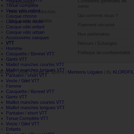
Masque COVID19
Conditions générales de
personnelles
Tenue complète
vente
Veste vélo enfant
Mes bons de réduction
Qui sommes nous ?
Casque chrono
Mes points de fidélité
Casque vélo route
Paiement sécurisé
Casque vélo enfant
Sign out
Casque vélo urbain
Nos partenaires
Accessoires casques
VTT
Retours / Echanges
Homme
Politique de confidentialité
Casquette / Bonnet VTT
Gants VTT
Maillot manches courtes VTT
Maillot manches longues VTT
© 2005 -
2026 Cycles et Sports |
Mentions Légales
| By
KLOROFI
Pantalon / short VTT
Veste / Gilet VTT
Femme
Casquette / Bonnet VTT
Gants VTT
Maillot manches courtes VTT
Maillot manches longues VTT
Pantalon / short VTT
Tenue Complète VTT
Veste / Gilet VTT
Enfants