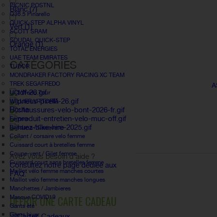
PICNIC POSTNL
Blanc
(7)
Q36.5 Pinarello
QUICK-STEP ALPHA VINYL
Vert
(1)
SCOTT SRAM
SOUDAL QUICK-STEP
Orange
(1)
TOTAL ÉNERGIES
UAE TEAM EMIRATES
CATÉGORIES
TUDOR
MONDRAKER FACTORY RACING XC TEAM
TREK SEGAFREDO
A
UCI World Tour
WILLIER VITTORIA
Route
Femme
Bandana / Casquette
Collant / corsaire velo femme
FAQ
Cuissard court à bretelles femme
Coupe-vent / Gilet femme
Avez vous besoin d'aide ?
Cuissard court sans bretelles femme
Consultez notre page dédiée aux
Maillot vélo femme manches courtes
FAQ.
Maillot velo femme manches longues
Manchettes / Jambieres
OFFRIR UNE CARTE CADEAU
Masque COVID19
Gants été
Gants hiver