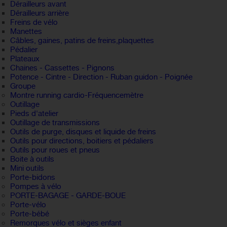
Dérailleurs avant
Dérailleurs arrière
Freins de vélo
Manettes
Câbles, gaines, patins de freins,plaquettes
Pédalier
Plateaux
Chaines - Cassettes - Pignons
Potence - Cintre - Direction - Ruban guidon - Poignée
Groupe
Montre running cardio-Fréquencemètre
Outillage
Pieds d'atelier
Outillage de transmissions
Outils de purge, disques et liquide de freins
Outils pour directions, boitiers et pédaliers
Outils pour roues et pneus
Boite à outils
Mini outils
Porte-bidons
Pompes à vélo
PORTE-BAGAGE - GARDE-BOUE
Porte-vélo
Porte-bébé
Remorques vélo et sièges enfant