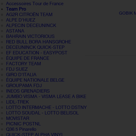
Accessoires Tour de France
Team Pro
GOBIK 
AG2R CITROËN TEAM
ALPE D'HUEZ
ALPECIN DECEUNINCK
ASTANA
BAHRAIN VICTORIOUS
RED BULL BORA HANSGROHE
DECEUNINCK QUICK-STEP
EF EDUCATION - EASYPOST
ÉQUIPE DE FRANCE
FACTORY TEAM
FDJ SUEZ
GIRO D'ITALIA
ÉQUIPE NATIONALE BELGE
GROUPAMA FDJ
INEOS GRENADIERS
JUMBO VISMA - VISMA LEASE A BIKE
LIDL-TREK
LOTTO INTERMACHE - LOTTO DSTNY
LOTTO SOUDAL - LOTTO BELISOL
MOVISTAR
PICNIC POSTNL
Q36.5 Pinarello
QUICK-STEP ALPHA VINYL