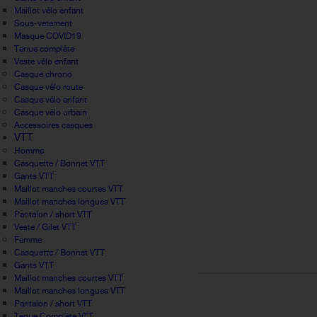
Maillot vélo enfant
Sous-vetement
Masque COVID19
Tenue complète
Veste vélo enfant
Casque chrono
Casque vélo route
Casque vélo enfant
Casque vélo urbain
Accessoires casques
VTT
Homme
Casquette / Bonnet VTT
Gants VTT
Maillot manches courtes VTT
Maillot manches longues VTT
Pantalon / short VTT
Veste / Gilet VTT
Femme
Casquette / Bonnet VTT
Gants VTT
Maillot manches courtes VTT
Maillot manches longues VTT
Pantalon / short VTT
Tenue Complète VTT