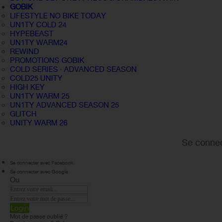
GOBIK
LIFESTYLE NO BIKE TODAY
UN1TY COLD 24
HYPEBEAST
UN1TY WARM24
REWIND
PROMOTIONS GOBIK
COLD SERIES · ADVANCED SEASON
COLD25 UNITY
HIGH KEY
UN1TY WARM 25
UN1TY ADVANCED SEASON 25
GLITCH
UNITY WARM 26
Se connec
Se connecter avec Facebook
Se connecter avec Google
Ou
Login
Mot de passe oublié ?