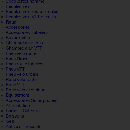
Socquettes homme
Pédales vélo
Pédales velo route et cales
Pédales velo VTT et cales
Roue
Accessoires
Accessoires Tubeless
Boyaux vélo
Chambre à air route
Chambre à air VTT
Pneu vélo route
Pneu Gravel
Pneu route tubeless
Pneu VTT
Pneu vélo urbain
Roue vélo route
Roue VTT
Roue vélo électrique
Équipement
Accessoires Smartphones
Alimentation
Barres - Gateaux
Boissons
Gels
Antivols - Sécurité