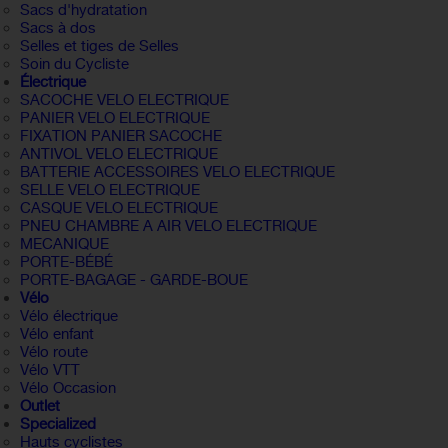
Sacs d'hydratation
Sacs à dos
Selles et tiges de Selles
Soin du Cycliste
Électrique
SACOCHE VELO ELECTRIQUE
PANIER VELO ELECTRIQUE
FIXATION PANIER SACOCHE
ANTIVOL VELO ELECTRIQUE
BATTERIE ACCESSOIRES VELO ELECTRIQUE
SELLE VELO ELECTRIQUE
CASQUE VELO ELECTRIQUE
PNEU CHAMBRE A AIR VELO ELECTRIQUE
MECANIQUE
PORTE-BÉBÉ
PORTE-BAGAGE - GARDE-BOUE
Vélo
Vélo électrique
Vélo enfant
Vélo route
Vélo VTT
Vélo Occasion
Outlet
Specialized
Hauts cyclistes