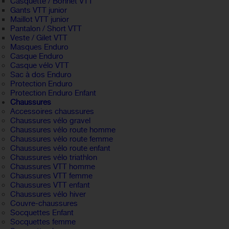
Casquette / Bonnet VTT
Gants VTT junior
Maillot VTT junior
Pantalon / Short VTT
Veste / Gilet VTT
Masques Enduro
Casque Enduro
Casque vélo VTT
Sac à dos Enduro
Protection Enduro
Protection Enduro Enfant
Chaussures
Accessoires chaussures
Chaussures vélo gravel
Chaussures vélo route homme
Chaussures vélo route femme
Chaussures vélo route enfant
Chaussures vélo triathlon
Chaussures VTT homme
Chaussures VTT femme
Chaussures VTT enfant
Chaussures vélo hiver
Couvre-chaussures
Socquettes Enfant
Socquettes femme