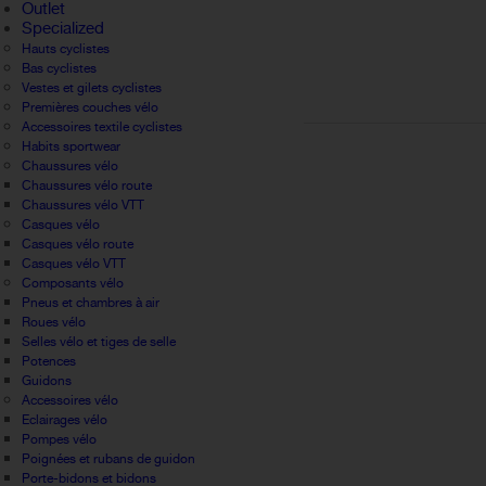
Outlet
Specialized
Hauts cyclistes
Bas cyclistes
Vestes et gilets cyclistes
Premières couches vélo
Accessoires textile cyclistes
Habits sportwear
Chaussures vélo
Chaussures vélo route
Chaussures vélo VTT
Casques vélo
Casques vélo route
Casques vélo VTT
Composants vélo
Pneus et chambres à air
Roues vélo
Selles vélo et tiges de selle
Potences
Guidons
Accessoires vélo
Eclairages vélo
Pompes vélo
Poignées et rubans de guidon
Porte-bidons et bidons