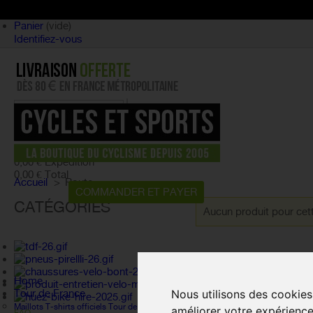
Panier
(vide)
Identifiez-vous
article
(vide)
Aucun produit
0,00 €
Expédition
0,00 €
Total
Accueil
>
Route
PANIER
COMMANDER ET PAYER
CATÉGORIES
Aucun produit pour cett
Home
Nous utilisons des cookies
Tour de France
Maillots T-shirts officiels Tour de France
améliorer votre expérience