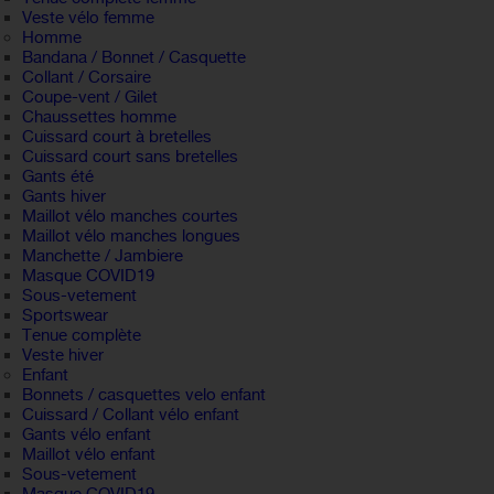
Veste vélo femme
Homme
Bandana / Bonnet / Casquette
Collant / Corsaire
Coupe-vent / Gilet
Chaussettes homme
Cuissard court à bretelles
Cuissard court sans bretelles
Gants été
Gants hiver
Maillot vélo manches courtes
Maillot vélo manches longues
Manchette / Jambiere
Masque COVID19
Sous-vetement
Sportswear
Tenue complète
Veste hiver
Enfant
Bonnets / casquettes velo enfant
Cuissard / Collant vélo enfant
Gants vélo enfant
Maillot vélo enfant
Sous-vetement