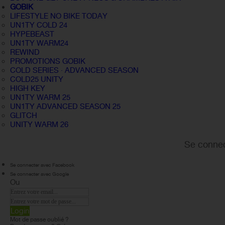
GOBIK
LIFESTYLE NO BIKE TODAY
UN1TY COLD 24
HYPEBEAST
UN1TY WARM24
REWIND
PROMOTIONS GOBIK
COLD SERIES · ADVANCED SEASON
COLD25 UNITY
HIGH KEY
UN1TY WARM 25
UN1TY ADVANCED SEASON 25
GLITCH
UNITY WARM 26
Se connec
Se connecter avec Facebook
Se connecter avec Google
Ou
Login
Mot de passe oublié ?