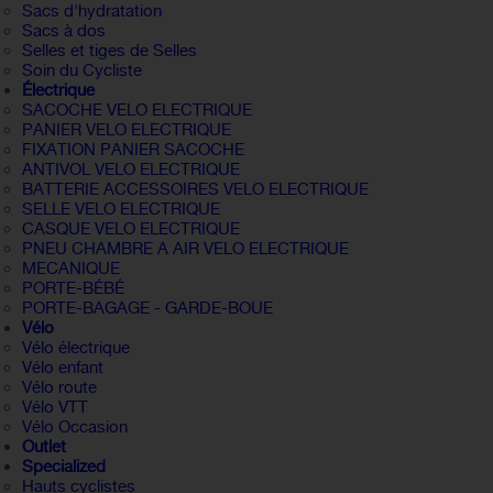
Sacs d'hydratation
Sacs à dos
Selles et tiges de Selles
Soin du Cycliste
Électrique
SACOCHE VELO ELECTRIQUE
PANIER VELO ELECTRIQUE
FIXATION PANIER SACOCHE
ANTIVOL VELO ELECTRIQUE
BATTERIE ACCESSOIRES VELO ELECTRIQUE
SELLE VELO ELECTRIQUE
CASQUE VELO ELECTRIQUE
PNEU CHAMBRE A AIR VELO ELECTRIQUE
MECANIQUE
PORTE-BÉBÉ
PORTE-BAGAGE - GARDE-BOUE
Vélo
Vélo électrique
Vélo enfant
Vélo route
Vélo VTT
Vélo Occasion
Outlet
Specialized
Hauts cyclistes