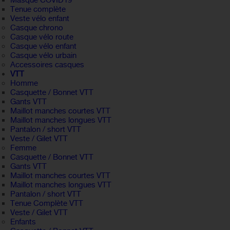
Masque COVID19
Tenue complète
Veste vélo enfant
Casque chrono
Casque vélo route
Casque vélo enfant
Casque vélo urbain
Accessoires casques
VTT
Homme
Casquette / Bonnet VTT
Gants VTT
Maillot manches courtes VTT
Maillot manches longues VTT
Pantalon / short VTT
Veste / Gilet VTT
Femme
Casquette / Bonnet VTT
Gants VTT
Maillot manches courtes VTT
Maillot manches longues VTT
Pantalon / short VTT
Tenue Complète VTT
Veste / Gilet VTT
Enfants