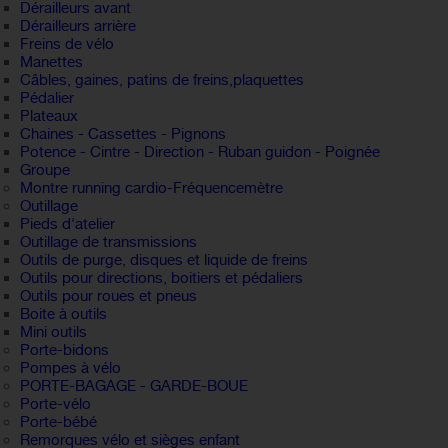
Dérailleurs avant
Dérailleurs arrière
Freins de vélo
Manettes
Câbles, gaines, patins de freins,plaquettes
Pédalier
Plateaux
Chaines - Cassettes - Pignons
Potence - Cintre - Direction - Ruban guidon - Poignée
Groupe
Montre running cardio-Fréquencemètre
Outillage
Pieds d'atelier
Outillage de transmissions
Outils de purge, disques et liquide de freins
Outils pour directions, boitiers et pédaliers
Outils pour roues et pneus
Boite à outils
Mini outils
Porte-bidons
Pompes à vélo
PORTE-BAGAGE - GARDE-BOUE
Porte-vélo
Porte-bébé
Remorques vélo et sièges enfant