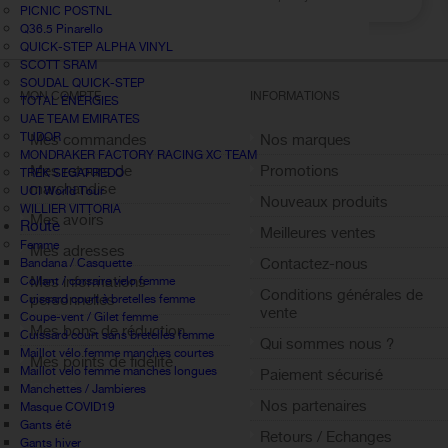
PICNIC POSTNL
Q36.5 Pinarello
QUICK-STEP ALPHA VINYL
SCOTT SRAM
SOUDAL QUICK-STEP
MON COMPTE
INFORMATIONS
TOTAL ÉNERGIES
UAE TEAM EMIRATES
TUDOR
Mes commandes
Nos marques
MONDRAKER FACTORY RACING XC TEAM
Mes retours de
Promotions
TREK SEGAFREDO
marchandise
UCI World Tour
Nouveaux produits
WILLIER VITTORIA
Mes avoirs
Route
Meilleures ventes
Femme
Mes adresses
Contactez-nous
Bandana / Casquette
Mes informations
Collant / corsaire velo femme
Conditions générales de
personnelles
Cuissard court à bretelles femme
vente
Coupe-vent / Gilet femme
Mes bons de réduction
Cuissard court sans bretelles femme
Qui sommes nous ?
Maillot vélo femme manches courtes
Mes points de fidélité
Maillot velo femme manches longues
Paiement sécurisé
Sign out
Manchettes / Jambieres
Nos partenaires
Masque COVID19
Gants été
Retours / Echanges
Gants hiver