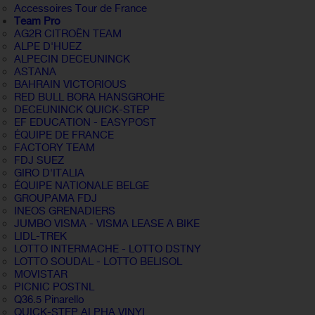
Accessoires Tour de France
Team Pro
AG2R CITROËN TEAM
ALPE D'HUEZ
ALPECIN DECEUNINCK
ASTANA
BAHRAIN VICTORIOUS
RED BULL BORA HANSGROHE
DECEUNINCK QUICK-STEP
EF EDUCATION - EASYPOST
ÉQUIPE DE FRANCE
FACTORY TEAM
FDJ SUEZ
GIRO D'ITALIA
ÉQUIPE NATIONALE BELGE
GROUPAMA FDJ
INEOS GRENADIERS
JUMBO VISMA - VISMA LEASE A BIKE
LIDL-TREK
LOTTO INTERMACHE - LOTTO DSTNY
LOTTO SOUDAL - LOTTO BELISOL
MOVISTAR
PICNIC POSTNL
Q36.5 Pinarello
QUICK-STEP ALPHA VINYL