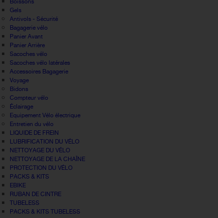
Boissons
Gels
Antivols - Sécurité
Bagagerie vélo
Panier Avant
Panier Arrière
Sacoches vélo
Sacoches vélo latérales
Accessoires Bagagerie
Voyage
Bidons
Compteur vélo
Éclairage
Equipement Vélo électrique
Entretien du vélo
LIQUIDE DE FREIN
LUBRIFICATION DU VÉLO
NETTOYAGE DU VÉLO
NETTOYAGE DE LA CHAÎNE
PROTECTION DU VÉLO
PACKS & KITS
EBIKE
RUBAN DE CINTRE
TUBELESS
PACKS & KITS TUBELESS