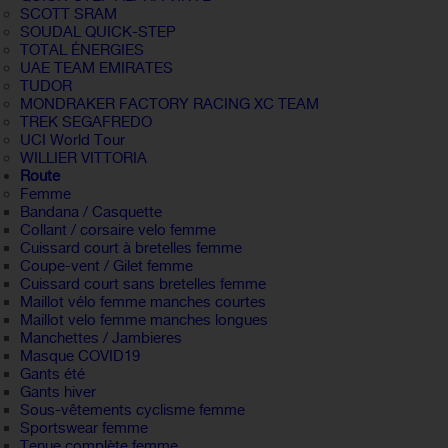
SCOTT SRAM
SOUDAL QUICK-STEP
TOTAL ÉNERGIES
UAE TEAM EMIRATES
TUDOR
MONDRAKER FACTORY RACING XC TEAM
TREK SEGAFREDO
UCI World Tour
WILLIER VITTORIA
Route
Femme
Bandana / Casquette
Collant / corsaire velo femme
Cuissard court à bretelles femme
Coupe-vent / Gilet femme
Cuissard court sans bretelles femme
Maillot vélo femme manches courtes
Maillot velo femme manches longues
Manchettes / Jambieres
Masque COVID19
Gants été
Gants hiver
Sous-vêtements cyclisme femme
Sportswear femme
Tenue complète femme