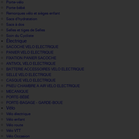
Porte-vélo
Porte-bébé
Remorques vélo et sièges enfant
Sacs d'hydratation
Sacs à dos
Selles et tiges de Selles
Soin du Cycliste
Électrique
SACOCHE VELO ELECTRIQUE
PANIER VELO ELECTRIQUE
FIXATION PANIER SACOCHE
ANTIVOL VELO ELECTRIQUE
BATTERIE ACCESSOIRES VELO ELECTRIQUE
SELLE VELO ELECTRIQUE
CASQUE VELO ELECTRIQUE
PNEU CHAMBRE A AIR VELO ELECTRIQUE
MECANIQUE
PORTE-BÉBÉ
PORTE-BAGAGE - GARDE-BOUE
Vélo
Vélo électrique
Vélo enfant
Vélo route
Vélo VTT
Vélo Occasion