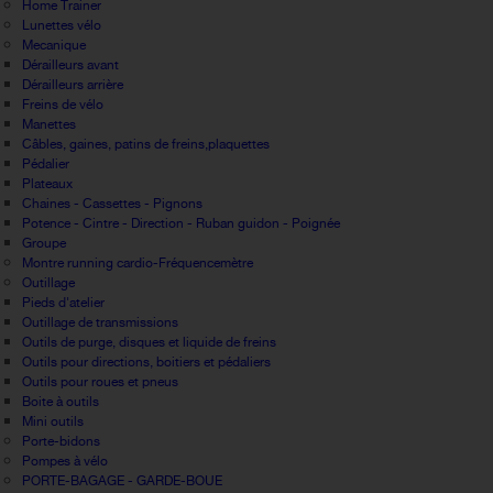
Home Trainer
Lunettes vélo
Mecanique
Dérailleurs avant
Dérailleurs arrière
Freins de vélo
Manettes
Câbles, gaines, patins de freins,plaquettes
Pédalier
Plateaux
Chaines - Cassettes - Pignons
Potence - Cintre - Direction - Ruban guidon - Poignée
Groupe
Montre running cardio-Fréquencemètre
Outillage
Pieds d'atelier
Outillage de transmissions
Outils de purge, disques et liquide de freins
Outils pour directions, boitiers et pédaliers
Outils pour roues et pneus
Boite à outils
Mini outils
Porte-bidons
Pompes à vélo
PORTE-BAGAGE - GARDE-BOUE