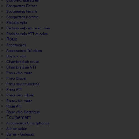
Couvre-chaussures
Socquettes Enfant
Socquettes femme
Socquettes homme
Pédales vélo
Pédales velo route et cales
Pédales velo VTT et cales
Roue
Accessoires
Accessoires Tubeless
Boyaux vélo
Chambre à air route
Chambre à air VTT
Pneu vélo route
Pneu Gravel
Pneu route tubeless
Pneu VTT
Pneu vélo urbain
Roue vélo route
Roue VTT
Roue vélo électrique
Équipement
Accessoires Smartphones
Alimentation
Barres - Gateaux