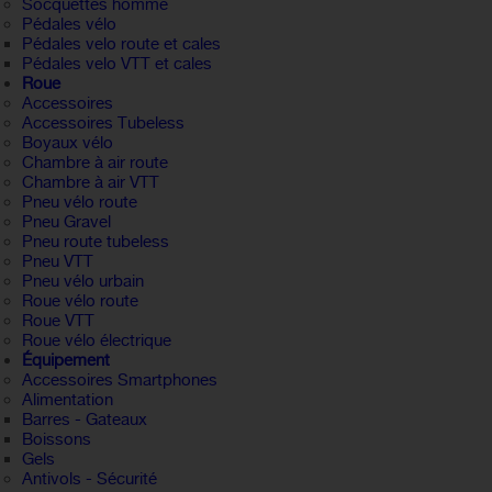
Socquettes homme
Pédales vélo
Pédales velo route et cales
Pédales velo VTT et cales
Roue
Accessoires
Accessoires Tubeless
Boyaux vélo
Chambre à air route
Chambre à air VTT
Pneu vélo route
Pneu Gravel
Pneu route tubeless
Pneu VTT
Pneu vélo urbain
Roue vélo route
Roue VTT
Roue vélo électrique
Équipement
Accessoires Smartphones
Alimentation
Barres - Gateaux
Boissons
Gels
Antivols - Sécurité