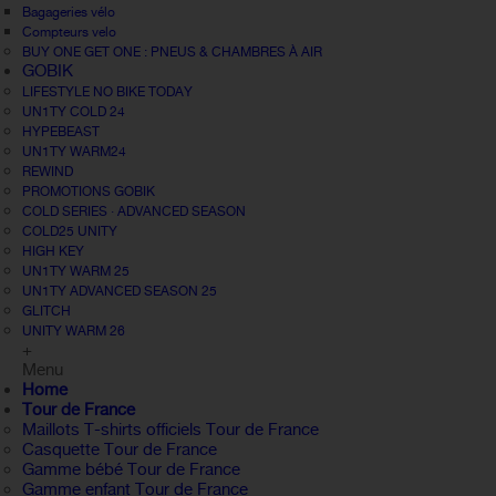
Bagageries vélo
Compteurs velo
BUY ONE GET ONE : PNEUS & CHAMBRES À AIR
GOBIK
LIFESTYLE NO BIKE TODAY
UN1TY COLD 24
HYPEBEAST
UN1TY WARM24
REWIND
PROMOTIONS GOBIK
COLD SERIES · ADVANCED SEASON
COLD25 UNITY
HIGH KEY
UN1TY WARM 25
UN1TY ADVANCED SEASON 25
GLITCH
UNITY WARM 26
+
Menu
Home
Tour de France
Maillots T-shirts officiels Tour de France
Casquette Tour de France
Gamme bébé Tour de France
Gamme enfant Tour de France