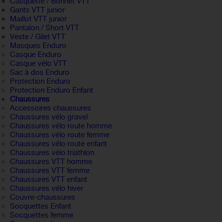
Casquette / Bonnet VTT
Gants VTT junior
Maillot VTT junior
Pantalon / Short VTT
Veste / Gilet VTT
Masques Enduro
Casque Enduro
Casque vélo VTT
Sac à dos Enduro
Protection Enduro
Protection Enduro Enfant
Chaussures
Accessoires chaussures
Chaussures vélo gravel
Chaussures vélo route homme
Chaussures vélo route femme
Chaussures vélo route enfant
Chaussures vélo triathlon
Chaussures VTT homme
Chaussures VTT femme
Chaussures VTT enfant
Chaussures vélo hiver
Couvre-chaussures
Socquettes Enfant
Socquettes femme