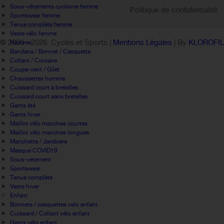
Sous-vêtements cyclisme femme
Politique de confidentialité
Sportswear femme
Tenue complète femme
Veste vélo femme
© 2005 -
2026 Cycles et Sports |
Mentions Légales
| By
KLOROFI
Homme
Bandana / Bonnet / Casquette
Collant / Corsaire
Coupe-vent / Gilet
Chaussettes homme
Cuissard court à bretelles
Cuissard court sans bretelles
Gants été
Gants hiver
Maillot vélo manches courtes
Maillot vélo manches longues
Manchette / Jambiere
Masque COVID19
Sous-vetement
Sportswear
Tenue complète
Veste hiver
Enfant
Bonnets / casquettes velo enfant
Cuissard / Collant vélo enfant
Gants vélo enfant