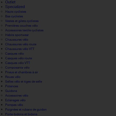
Outlet
Specialized
Hauts cyclistes
Bas cyclistes
Vestes et gilets cyclistes
Premières couches vélo
Accessoires textile cyclistes
Habits sportwear
Chaussures vélo
Chaussures vélo route
Chaussures vélo VTT
Casques vélo
Casques vélo route
Casques vélo VTT
Composants vélo
Pneus et chambres à air
Roues vélo
Selles vélo et tiges de selle
Potences
Guidons
Accessoires vélo
Eclairages vélo
Pompes vélo
Poignées et rubans de guidon
Porte-bidons et bidons