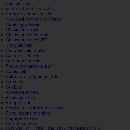
Bas cyclistes
Vestes et gilets cyclistes
Premières couches vélo
Accessoires textile cyclistes
Habits sportwear
Chaussures vélo
Chaussures vélo route
Chaussures vélo VTT
Casques vélo
Casques vélo route
Casques vélo VTT
Composants vélo
Pneus et chambres à air
Roues vélo
Selles vélo et tiges de selle
Potences
Guidons
Accessoires vélo
Eclairages vélo
Pompes vélo
Poignées et rubans de guidon
Porte-bidons et bidons
Bagageries vélo
Compteurs velo
BUY ONE GET ONE : PNEUS & CHAMBRES À AIR