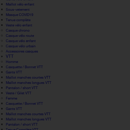
Maillot vélo enfant
Sous-vetement
Masque COVID19
Tenue complète
Veste vélo enfant
Casque chrono
Casque vélo route
Casque vélo enfant
Casque vélo urbain
Accessoires casques
VTT
Homme
Casquette / Bonnet VTT
Gants VTT
Maillot manches courtes VTT
Maillot manches longues VTT
Pantalon / short VTT
Veste / Gilet VTT
Femme
Casquette / Bonnet VTT
Gants VTT
Maillot manches courtes VTT
Maillot manches longues VTT
Pantalon / short VTT
Tenue Complète VTT