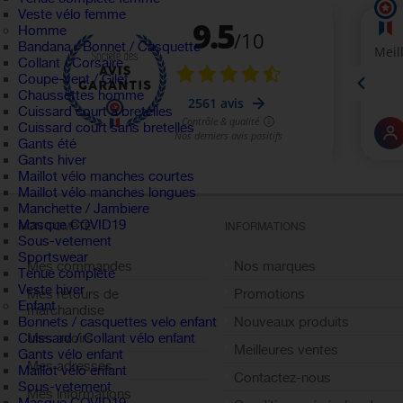
Veste vélo femme
Homme
Bandana / Bonnet / Casquette
Collant / Corsaire
Coupe-vent / Gilet
Chaussettes homme
Cuissard court à bretelles
Cuissard court sans bretelles
Gants été
Gants hiver
Maillot vélo manches courtes
Maillot vélo manches longues
Manchette / Jambiere
Masque COVID19
MON COMPTE
INFORMATIONS
Sous-vetement
Sportswear
Mes commandes
Nos marques
Tenue complète
Veste hiver
Mes retours de
Promotions
Enfant
marchandise
Nouveaux produits
Bonnets / casquettes velo enfant
Mes avoirs
Cuissard / Collant vélo enfant
Meilleures ventes
Gants vélo enfant
Mes adresses
Maillot vélo enfant
Contactez-nous
Sous-vetement
Mes informations