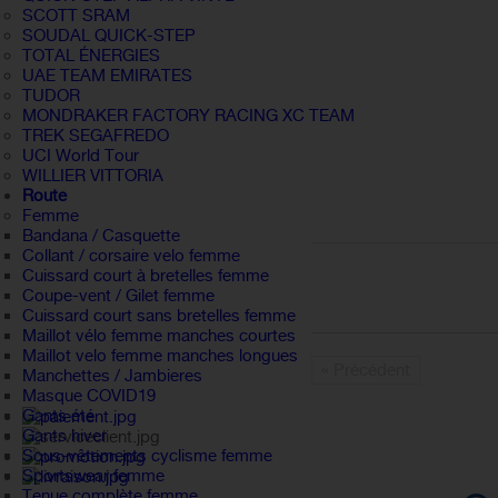
SCOTT SRAM
SOUDAL QUICK-STEP
TOTAL ÉNERGIES
UAE TEAM EMIRATES
TUDOR
MONDRAKER FACTORY RACING XC TEAM
TREK SEGAFREDO
UCI World Tour
WILLIER VITTORIA
Route
Femme
Bandana / Casquette
Collant / corsaire velo femme
Cuissard court à bretelles femme
Coupe-vent / Gilet femme
Cuissard court sans bretelles femme
Maillot vélo femme manches courtes
Maillot velo femme manches longues
« Précédent
Manchettes / Jambieres
Masque COVID19
Gants été
Gants hiver
Sous-vêtements cyclisme femme
Sportswear femme
Tenue complète femme