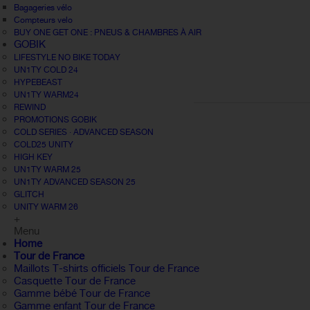
Bagageries vélo
Compteurs velo
BUY ONE GET ONE : PNEUS & CHAMBRES À AIR
GOBIK
LIFESTYLE NO BIKE TODAY
UN1TY COLD 24
HYPEBEAST
UN1TY WARM24
REWIND
PROMOTIONS GOBIK
COLD SERIES · ADVANCED SEASON
COLD25 UNITY
HIGH KEY
UN1TY WARM 25
UN1TY ADVANCED SEASON 25
GLITCH
UNITY WARM 26
+
Menu
Home
Tour de France
Maillots T-shirts officiels Tour de France
Casquette Tour de France
Gamme bébé Tour de France
Gamme enfant Tour de France