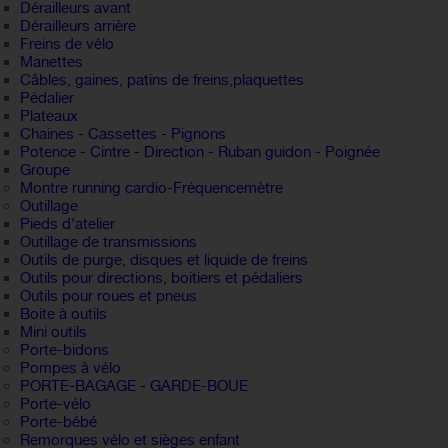
Dérailleurs avant
Dérailleurs arrière
Freins de vélo
Manettes
Câbles, gaines, patins de freins,plaquettes
Pédalier
Plateaux
Chaines - Cassettes - Pignons
Potence - Cintre - Direction - Ruban guidon - Poignée
Groupe
Montre running cardio-Fréquencemètre
Outillage
Pieds d'atelier
Outillage de transmissions
Outils de purge, disques et liquide de freins
Outils pour directions, boitiers et pédaliers
Outils pour roues et pneus
Boite à outils
Mini outils
Porte-bidons
Pompes à vélo
PORTE-BAGAGE - GARDE-BOUE
Porte-vélo
Porte-bébé
Remorques vélo et sièges enfant