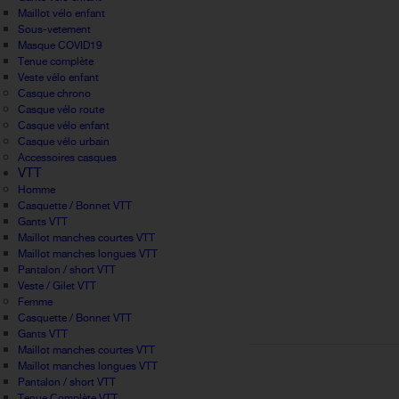
Maillot vélo enfant
Sous-vetement
Masque COVID19
Tenue complète
Veste vélo enfant
Casque chrono
Casque vélo route
Casque vélo enfant
Casque vélo urbain
Accessoires casques
VTT
Homme
Casquette / Bonnet VTT
Gants VTT
Maillot manches courtes VTT
Maillot manches longues VTT
Pantalon / short VTT
Veste / Gilet VTT
Femme
Casquette / Bonnet VTT
Gants VTT
Maillot manches courtes VTT
Maillot manches longues VTT
Pantalon / short VTT
Tenue Complète VTT