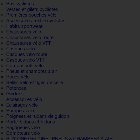
Bas cyclistes
Vestes et gilets cyclistes
Premières couches vélo
Accessoires textile cyclistes
Habits sportwear
Chaussures vélo
Chaussures vélo route
Chaussures vélo VTT
Casques vélo
Casques vélo route
Casques vélo VTT
Composants vélo
Pneus et chambres à air
Roues vélo
Selles vélo et tiges de selle
Potences
Guidons
Accessoires vélo
Eclairages vélo
Pompes vélo
Poignées et rubans de guidon
Porte-bidons et bidons
Bagageries vélo
Compteurs velo
BUY ONE GET ONE : PNEUS & CHAMBRES À AIR