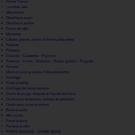
Home Trainer
Lunettes vélo
Mecanique
Dérailleurs avant
Dérailleurs arrière
Freins de vélo
Manettes
Câbles, gaines, patins de freins,plaquettes
Pédalier
Plateaux
Chaines - Cassettes - Pignons
Potence - Cintre - Direction - Ruban guidon - Poignée
Groupe
Montre running cardio-Fréquencemètre
Outillage
Pieds d'atelier
Outillage de transmissions
Outils de purge, disques et liquide de freins
Outils pour directions, boitiers et pédaliers
Outils pour roues et pneus
Boite à outils
Mini outils
Porte-bidons
Pompes à vélo
PORTE-BAGAGE - GARDE-BOUE