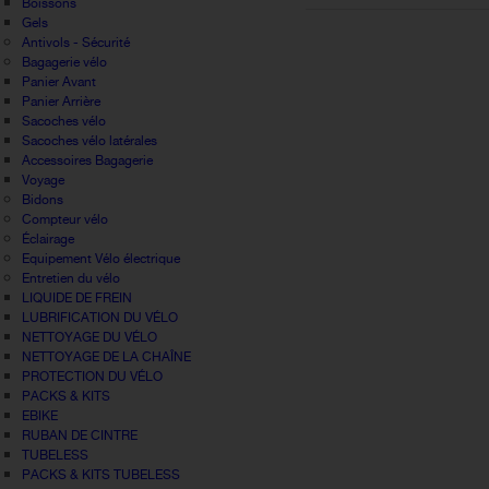
Boissons
Gels
Antivols - Sécurité
Bagagerie vélo
Panier Avant
Panier Arrière
Sacoches vélo
Sacoches vélo latérales
Accessoires Bagagerie
Voyage
Bidons
Compteur vélo
Éclairage
Equipement Vélo électrique
Entretien du vélo
LIQUIDE DE FREIN
LUBRIFICATION DU VÉLO
NETTOYAGE DU VÉLO
NETTOYAGE DE LA CHAÎNE
PROTECTION DU VÉLO
PACKS & KITS
EBIKE
RUBAN DE CINTRE
TUBELESS
PACKS & KITS TUBELESS