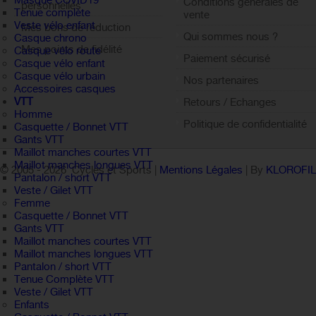
Masque COVID19
Conditions générales de
personnelles
Tenue complète
vente
Veste vélo enfant
Mes bons de réduction
Qui sommes nous ?
Casque chrono
Mes points de fidélité
Casque vélo route
Paiement sécurisé
Casque vélo enfant
Sign out
Casque vélo urbain
Nos partenaires
Accessoires casques
VTT
Retours / Echanges
Homme
Politique de confidentialité
Casquette / Bonnet VTT
Gants VTT
Maillot manches courtes VTT
Maillot manches longues VTT
© 2005 -
2026 Cycles et Sports |
Mentions Légales
| By
KLOROFI
Pantalon / short VTT
Veste / Gilet VTT
Femme
Casquette / Bonnet VTT
Gants VTT
Maillot manches courtes VTT
Maillot manches longues VTT
Pantalon / short VTT
Tenue Complète VTT
Veste / Gilet VTT
Enfants