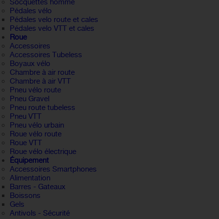
Socquettes homme
Pédales vélo
Pédales velo route et cales
Pédales velo VTT et cales
Roue
Accessoires
Accessoires Tubeless
Boyaux vélo
Chambre à air route
Chambre à air VTT
Pneu vélo route
Pneu Gravel
Pneu route tubeless
Pneu VTT
Pneu vélo urbain
Roue vélo route
Roue VTT
Roue vélo électrique
Équipement
Accessoires Smartphones
Alimentation
Barres - Gateaux
Boissons
Gels
Antivols - Sécurité