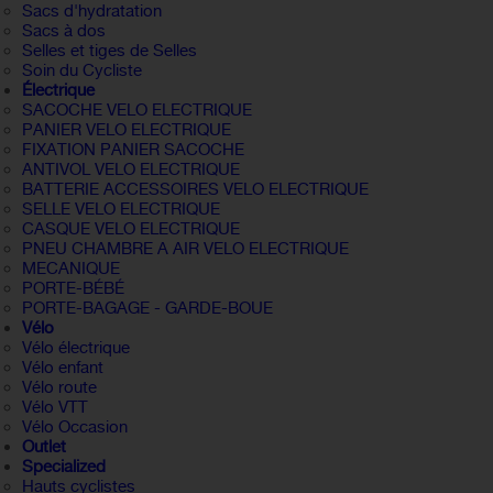
Sacs d'hydratation
Sacs à dos
Selles et tiges de Selles
Soin du Cycliste
Électrique
SACOCHE VELO ELECTRIQUE
PANIER VELO ELECTRIQUE
FIXATION PANIER SACOCHE
ANTIVOL VELO ELECTRIQUE
BATTERIE ACCESSOIRES VELO ELECTRIQUE
SELLE VELO ELECTRIQUE
CASQUE VELO ELECTRIQUE
PNEU CHAMBRE A AIR VELO ELECTRIQUE
MECANIQUE
PORTE-BÉBÉ
PORTE-BAGAGE - GARDE-BOUE
Vélo
Vélo électrique
Vélo enfant
Vélo route
Vélo VTT
Vélo Occasion
Outlet
Specialized
Hauts cyclistes