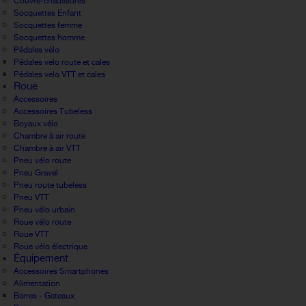
Couvre-chaussures
Socquettes Enfant
Socquettes femme
Socquettes homme
Pédales vélo
Pédales velo route et cales
Pédales velo VTT et cales
Roue
Accessoires
Accessoires Tubeless
Boyaux vélo
Chambre à air route
Chambre à air VTT
Pneu vélo route
Pneu Gravel
Pneu route tubeless
Pneu VTT
Pneu vélo urbain
Roue vélo route
Roue VTT
Roue vélo électrique
Équipement
Accessoires Smartphones
Alimentation
Barres - Gateaux