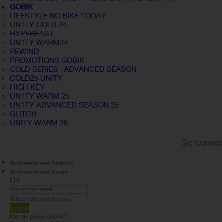
GOBIK
LIFESTYLE NO BIKE TODAY
UN1TY COLD 24
HYPEBEAST
UN1TY WARM24
REWIND
PROMOTIONS GOBIK
COLD SERIES · ADVANCED SEASON
COLD25 UNITY
HIGH KEY
UN1TY WARM 25
UN1TY ADVANCED SEASON 25
GLITCH
UNITY WARM 26
Se connec
Se connecter avec Facebook
Se connecter avec Google
Ou
Login
Mot de passe oublié ?