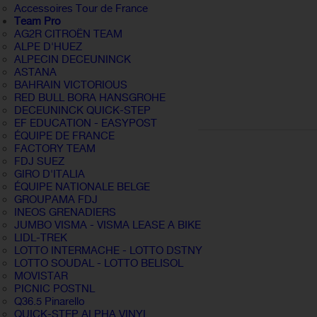
Accessoires Tour de France
Team Pro
AG2R CITROËN TEAM
ALPE D'HUEZ
ALPECIN DECEUNINCK
ASTANA
BAHRAIN VICTORIOUS
RED BULL BORA HANSGROHE
DECEUNINCK QUICK-STEP
EF EDUCATION - EASYPOST
ÉQUIPE DE FRANCE
FACTORY TEAM
FDJ SUEZ
GIRO D'ITALIA
ÉQUIPE NATIONALE BELGE
GROUPAMA FDJ
INEOS GRENADIERS
JUMBO VISMA - VISMA LEASE A BIKE
LIDL-TREK
LOTTO INTERMACHE - LOTTO DSTNY
LOTTO SOUDAL - LOTTO BELISOL
MOVISTAR
PICNIC POSTNL
Q36.5 Pinarello
QUICK-STEP ALPHA VINYL