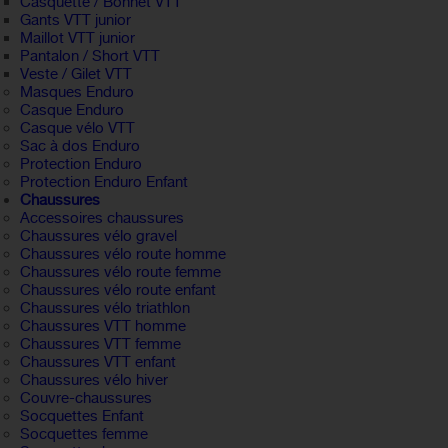
Casquette / Bonnet VTT
Gants VTT junior
Maillot VTT junior
Pantalon / Short VTT
Veste / Gilet VTT
Masques Enduro
Casque Enduro
Casque vélo VTT
Sac à dos Enduro
Protection Enduro
Protection Enduro Enfant
Chaussures
Accessoires chaussures
Chaussures vélo gravel
Chaussures vélo route homme
Chaussures vélo route femme
Chaussures vélo route enfant
Chaussures vélo triathlon
Chaussures VTT homme
Chaussures VTT femme
Chaussures VTT enfant
Chaussures vélo hiver
Couvre-chaussures
Socquettes Enfant
Socquettes femme