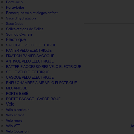
Porte-vélo
Porte-bébé
Remorques vélo et sièges enfant
Sacs d'hydratation
Sacs à dos
Selles et tiges de Selles
Soin du Cycliste
Électrique
SACOCHE VELO ELECTRIQUE
PANIER VELO ELECTRIQUE
FIXATION PANIER SACOCHE
ANTIVOL VELO ELECTRIQUE
BATTERIE ACCESSOIRES VELO ELECTRIQUE
SELLE VELO ELECTRIQUE
CASQUE VELO ELECTRIQUE
PNEU CHAMBRE A AIR VELO ELECTRIQUE
MECANIQUE
PORTE-BÉBÉ
PORTE-BAGAGE - GARDE-BOUE
Vélo
Vélo électrique
Vélo enfant
Vélo route
A
Vélo VTT
Vélo Occasion