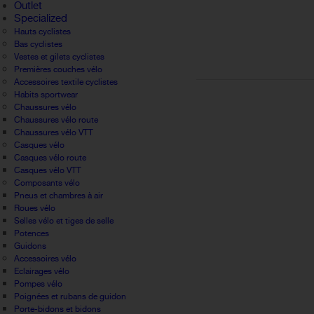
Outlet
Specialized
Hauts cyclistes
Bas cyclistes
Vestes et gilets cyclistes
Premières couches vélo
Accessoires textile cyclistes
Habits sportwear
Chaussures vélo
Chaussures vélo route
Chaussures vélo VTT
Casques vélo
Casques vélo route
Casques vélo VTT
Composants vélo
Pneus et chambres à air
Roues vélo
Selles vélo et tiges de selle
Potences
Guidons
Accessoires vélo
Eclairages vélo
Pompes vélo
Poignées et rubans de guidon
Porte-bidons et bidons