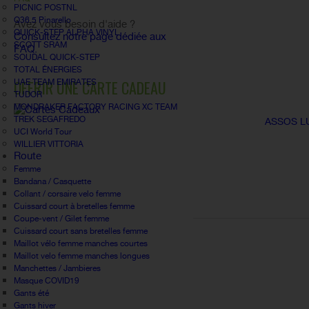
PICNIC POSTNL
Q36.5 Pinarello
Avez vous besoin d'aide ?
QUICK-STEP ALPHA VINYL
Consultez notre page dédiée aux
SCOTT SRAM
FAQ.
SOUDAL QUICK-STEP
TOTAL ÉNERGIES
OFFRIR UNE CARTE CADEAU
UAE TEAM EMIRATES
TUDOR
MONDRAKER FACTORY RACING XC TEAM
TREK SEGAFREDO
ASSOS L
UCI World Tour
WILLIER VITTORIA
Route
Femme
Bandana / Casquette
Collant / corsaire velo femme
Cuissard court à bretelles femme
Coupe-vent / Gilet femme
Cuissard court sans bretelles femme
Maillot vélo femme manches courtes
Maillot velo femme manches longues
Manchettes / Jambieres
Masque COVID19
Gants été
Gants hiver