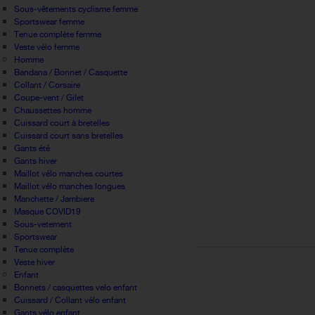
Sous-vêtements cyclisme femme
Sportswear femme
Tenue complète femme
Veste vélo femme
Homme
Bandana / Bonnet / Casquette
Collant / Corsaire
Coupe-vent / Gilet
Chaussettes homme
Cuissard court à bretelles
Cuissard court sans bretelles
Gants été
Gants hiver
Maillot vélo manches courtes
Maillot vélo manches longues
Manchette / Jambiere
Masque COVID19
Sous-vetement
Sportswear
Tenue complète
Veste hiver
Enfant
Bonnets / casquettes velo enfant
Cuissard / Collant vélo enfant
Gants vélo enfant