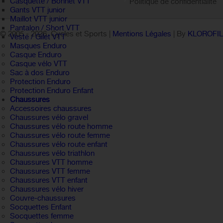
Casquette / Bonnet VTT
Politique de confidentialité
Gants VTT junior
Maillot VTT junior
Pantalon / Short VTT
© 2005 -
2026 Cycles et Sports |
Mentions Légales
| By
KLOROFI
Veste / Gilet VTT
Masques Enduro
Casque Enduro
Casque vélo VTT
Sac à dos Enduro
Protection Enduro
Protection Enduro Enfant
Chaussures
Accessoires chaussures
Chaussures vélo gravel
Chaussures vélo route homme
Chaussures vélo route femme
Chaussures vélo route enfant
Chaussures vélo triathlon
Chaussures VTT homme
Chaussures VTT femme
Chaussures VTT enfant
Chaussures vélo hiver
Couvre-chaussures
Socquettes Enfant
Socquettes femme