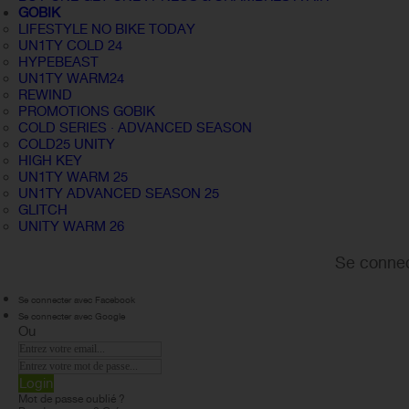
GOBIK
LIFESTYLE NO BIKE TODAY
UN1TY COLD 24
HYPEBEAST
UN1TY WARM24
REWIND
PROMOTIONS GOBIK
COLD SERIES · ADVANCED SEASON
COLD25 UNITY
HIGH KEY
UN1TY WARM 25
UN1TY ADVANCED SEASON 25
GLITCH
UNITY WARM 26
Se connec
Se connecter avec Facebook
Se connecter avec Google
Ou
Login
Mot de passe oublié ?