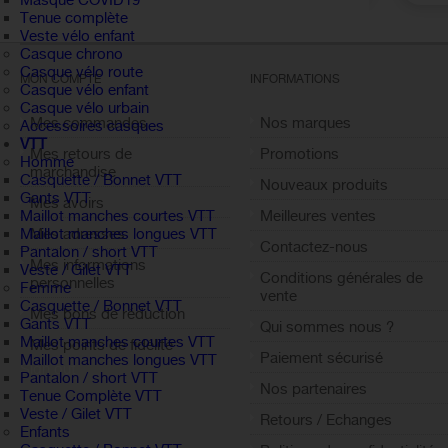
Masque COVID19
Tenue complète
Veste vélo enfant
Casque chrono
Casque vélo route
MON COMPTE
INFORMATIONS
Casque vélo enfant
Casque vélo urbain
Mes commandes
Nos marques
Accessoires casques
VTT
Mes retours de
Promotions
Homme
marchandise
Casquette / Bonnet VTT
Nouveaux produits
Gants VTT
Mes avoirs
Meilleures ventes
Maillot manches courtes VTT
Mes adresses
Maillot manches longues VTT
Contactez-nous
Pantalon / short VTT
Mes informations
Veste / Gilet VTT
Conditions générales de
personnelles
Femme
vente
Casquette / Bonnet VTT
Mes bons de réduction
Gants VTT
Qui sommes nous ?
Maillot manches courtes VTT
Mes points de fidélité
Paiement sécurisé
Maillot manches longues VTT
Sign out
Pantalon / short VTT
Nos partenaires
Tenue Complète VTT
Veste / Gilet VTT
Retours / Echanges
Enfants