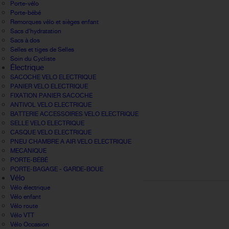
Porte-vélo
Porte-bébé
Remorques vélo et sièges enfant
Sacs d'hydratation
Sacs à dos
Selles et tiges de Selles
Soin du Cycliste
Électrique
SACOCHE VELO ELECTRIQUE
PANIER VELO ELECTRIQUE
FIXATION PANIER SACOCHE
ANTIVOL VELO ELECTRIQUE
BATTERIE ACCESSOIRES VELO ELECTRIQUE
SELLE VELO ELECTRIQUE
CASQUE VELO ELECTRIQUE
PNEU CHAMBRE A AIR VELO ELECTRIQUE
MECANIQUE
PORTE-BÉBÉ
PORTE-BAGAGE - GARDE-BOUE
Vélo
Vélo électrique
Vélo enfant
Vélo route
Vélo VTT
Vélo Occasion