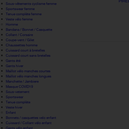
PIRE
Sous-vêtements cyclisme femme
Sportswear femme
Tenue complète femme
Veste vélo femme
Homme
Bandana / Bonnet / Casquette
Collant / Corsaire
Coupe-vent / Gilet
Chaussettes homme
Cuissard court à bretelles
Cuissard court sans bretelles
Gants été
Gants hiver
Maillot vélo manches courtes
Maillot vélo manches longues
Manchette / Jambiere
Masque COVID19
Sous-vetement
Sportswear
Tenue complète
Veste hiver
Enfant
Bonnets / casquettes velo enfant
Cuissard / Collant vélo enfant
Gants vélo enfant