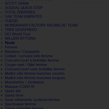
SCOTT SRAM
SOUDAL QUICK-STEP
TOTAL ÉNERGIES
UAE TEAM EMIRATES
TUDOR
MONDRAKER FACTORY RACING XC TEAM
TREK SEGAFREDO
UCI World Tour
WILLIER VITTORIA
Route
Femme
Bandana / Casquette
Collant / corsaire velo femme
Cuissard court à bretelles femme
Coupe-vent / Gilet femme
Cuissard court sans bretelles femme
Maillot vélo femme manches courtes
Maillot velo femme manches longues
Manchettes / Jambieres
Masque COVID19
Gants été
Gants hiver
Sous-vêtements cyclisme femme
Sportswear femme
Tenue complète femme