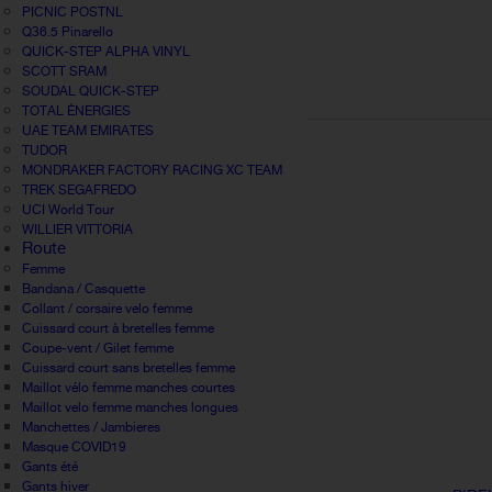
PICNIC POSTNL
Q36.5 Pinarello
QUICK-STEP ALPHA VINYL
SCOTT SRAM
SOUDAL QUICK-STEP
TOTAL ÉNERGIES
UAE TEAM EMIRATES
TUDOR
MONDRAKER FACTORY RACING XC TEAM
TREK SEGAFREDO
UCI World Tour
WILLIER VITTORIA
Route
Femme
Bandana / Casquette
Collant / corsaire velo femme
Cuissard court à bretelles femme
Coupe-vent / Gilet femme
Cuissard court sans bretelles femme
Maillot vélo femme manches courtes
Maillot velo femme manches longues
Manchettes / Jambieres
Masque COVID19
Gants été
Gants hiver