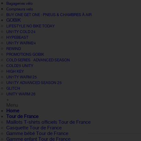
Bagageries vélo
Compteurs velo
BUY ONE GET ONE : PNEUS & CHAMBRES À AIR
GOBIK
LIFESTYLE NO BIKE TODAY
UN1TY COLD 24
HYPEBEAST
UN1TY WARM24
REWIND
PROMOTIONS GOBIK
COLD SERIES · ADVANCED SEASON
COLD25 UNITY
HIGH KEY
UN1TY WARM 25
UN1TY ADVANCED SEASON 25
GLITCH
UNITY WARM 26
+
Menu
Home
Tour de France
Maillots T-shirts officiels Tour de France
Casquette Tour de France
Gamme bébé Tour de France
Gamme enfant Tour de France