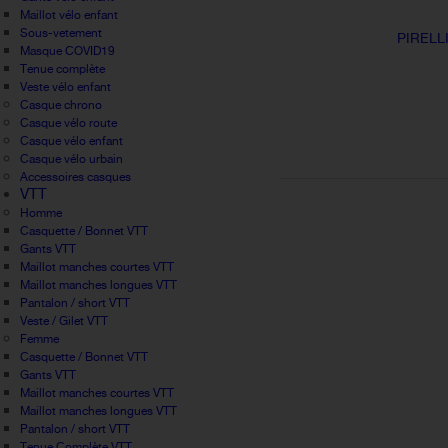
Maillot vélo enfant
Sous-vetement
PIRELL
Masque COVID19
Tenue complète
Veste vélo enfant
Casque chrono
Casque vélo route
Casque vélo enfant
Casque vélo urbain
Accessoires casques
VTT
Homme
Casquette / Bonnet VTT
Gants VTT
Maillot manches courtes VTT
Maillot manches longues VTT
Pantalon / short VTT
Veste / Gilet VTT
Femme
Casquette / Bonnet VTT
Gants VTT
Maillot manches courtes VTT
Maillot manches longues VTT
Pantalon / short VTT
Tenue Complète VTT