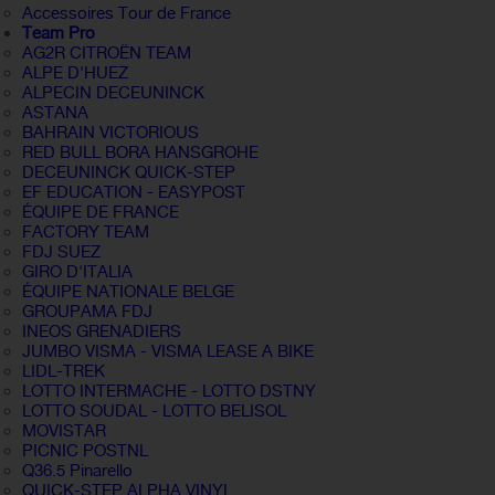
Accessoires Tour de France
Team Pro
AG2R CITROËN TEAM
ALPE D'HUEZ
ALPECIN DECEUNINCK
ASTANA
BAHRAIN VICTORIOUS
RED BULL BORA HANSGROHE
DECEUNINCK QUICK-STEP
EF EDUCATION - EASYPOST
ÉQUIPE DE FRANCE
FACTORY TEAM
FDJ SUEZ
GIRO D'ITALIA
ÉQUIPE NATIONALE BELGE
GROUPAMA FDJ
INEOS GRENADIERS
JUMBO VISMA - VISMA LEASE A BIKE
LIDL-TREK
LOTTO INTERMACHE - LOTTO DSTNY
LOTTO SOUDAL - LOTTO BELISOL
MOVISTAR
PICNIC POSTNL
Q36.5 Pinarello
QUICK-STEP ALPHA VINYL