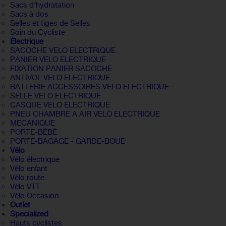
Sacs d'hydratation
Sacs à dos
Selles et tiges de Selles
Soin du Cycliste
Électrique
SACOCHE VELO ELECTRIQUE
PANIER VELO ELECTRIQUE
FIXATION PANIER SACOCHE
ANTIVOL VELO ELECTRIQUE
BATTERIE ACCESSOIRES VELO ELECTRIQUE
SELLE VELO ELECTRIQUE
CASQUE VELO ELECTRIQUE
PNEU CHAMBRE A AIR VELO ELECTRIQUE
MECANIQUE
PORTE-BÉBÉ
PORTE-BAGAGE - GARDE-BOUE
Vélo
Vélo électrique
Vélo enfant
Vélo route
Vélo VTT
Vélo Occasion
Outlet
Specialized
Hauts cyclistes