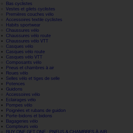
Bas cyclistes
Vestes et gilets cyclistes
Premières couches vélo
Accessoires textile cyclistes
Habits sportwear
Chaussures vélo
Chaussures vélo route
Chaussures vélo VTT
Casques vélo
Casques vélo route
Casques vélo VTT
Composants vélo
Pneus et chambres à air
Roues vélo
Selles vélo et tiges de selle
Potences
Guidons
Accessoires vélo
Eclairages vélo
Pompes vélo
Poignées et rubans de guidon
Porte-bidons et bidons
Bagageries vélo
Compteurs velo
BUY ONE GET ONE : PNEUS & CHAMBRES À AIR