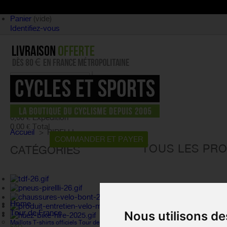
Panier
(vide)
Identifiez-vous
article
(vide)
Aucun produit
0,00 €
Expédition
0,00 €
Total
Accueil
>
PIRELLI
PANIER
COMMANDER ET PAYER
TOUS LES PRO
CATÉGORIES
Home
Tour de France
Nous utilisons de
Maillots T-shirts officiels Tour de France