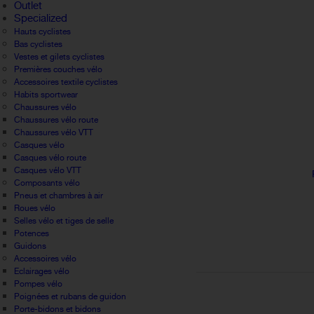
Outlet
Specialized
Hauts cyclistes
Bas cyclistes
Vestes et gilets cyclistes
Premières couches vélo
Accessoires textile cyclistes
Habits sportwear
Chaussures vélo
Chaussures vélo route
Chaussures vélo VTT
Casques vélo
Casques vélo route
Casques vélo VTT
Composants vélo
Pneus et chambres à air
Roues vélo
Selles vélo et tiges de selle
Potences
Guidons
Accessoires vélo
Eclairages vélo
Pompes vélo
Poignées et rubans de guidon
Porte-bidons et bidons