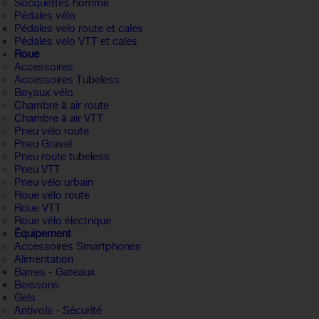
Socquettes homme
Pédales vélo
Pédales velo route et cales
Pédales velo VTT et cales
Roue
Accessoires
Accessoires Tubeless
Boyaux vélo
Chambre à air route
Chambre à air VTT
Pneu vélo route
Pneu Gravel
Pneu route tubeless
Pneu VTT
Pneu vélo urbain
Roue vélo route
Roue VTT
Roue vélo électrique
Équipement
Accessoires Smartphones
Alimentation
Barres - Gateaux
Boissons
Gels
Antivols - Sécurité