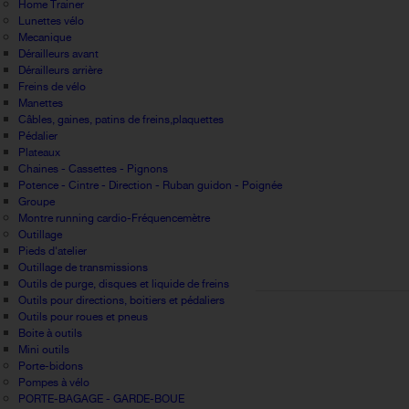
Home Trainer
Lunettes vélo
Mecanique
Dérailleurs avant
Dérailleurs arrière
Freins de vélo
Manettes
Câbles, gaines, patins de freins,plaquettes
Pédalier
Plateaux
Chaines - Cassettes - Pignons
Potence - Cintre - Direction - Ruban guidon - Poignée
Groupe
Montre running cardio-Fréquencemètre
Outillage
Pieds d'atelier
Outillage de transmissions
Outils de purge, disques et liquide de freins
Outils pour directions, boitiers et pédaliers
Outils pour roues et pneus
Boite à outils
Mini outils
Porte-bidons
Pompes à vélo
PORTE-BAGAGE - GARDE-BOUE