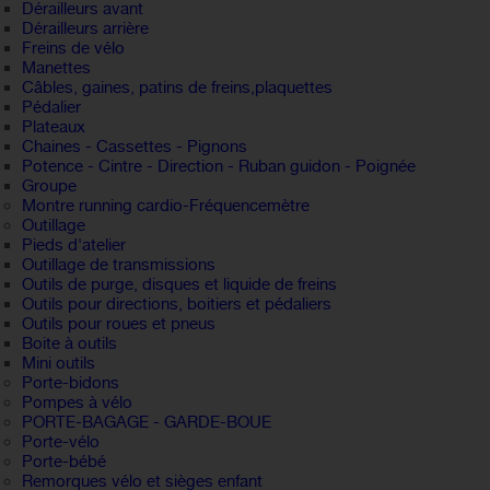
Dérailleurs avant
Dérailleurs arrière
Freins de vélo
Manettes
Câbles, gaines, patins de freins,plaquettes
Pédalier
Plateaux
Chaines - Cassettes - Pignons
Potence - Cintre - Direction - Ruban guidon - Poignée
Groupe
Montre running cardio-Fréquencemètre
Outillage
Pieds d'atelier
Outillage de transmissions
Outils de purge, disques et liquide de freins
Outils pour directions, boitiers et pédaliers
Outils pour roues et pneus
Boite à outils
Mini outils
Porte-bidons
Pompes à vélo
PORTE-BAGAGE - GARDE-BOUE
Porte-vélo
Porte-bébé
Remorques vélo et sièges enfant