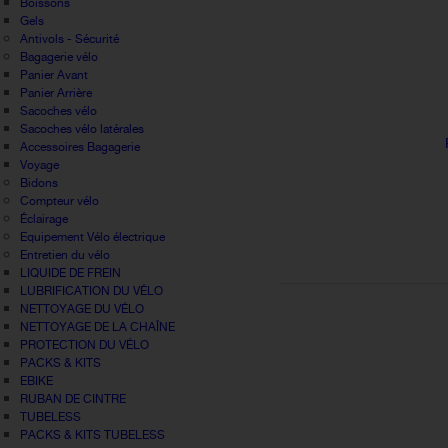
Boissons
Gels
Antivols - Sécurité
Bagagerie vélo
Panier Avant
Panier Arrière
Sacoches vélo
Sacoches vélo latérales
Accessoires Bagagerie
Voyage
Bidons
Compteur vélo
Éclairage
Equipement Vélo électrique
Entretien du vélo
LIQUIDE DE FREIN
LUBRIFICATION DU VÉLO
NETTOYAGE DU VÉLO
NETTOYAGE DE LA CHAÎNE
PROTECTION DU VÉLO
PACKS & KITS
EBIKE
RUBAN DE CINTRE
TUBELESS
PACKS & KITS TUBELESS