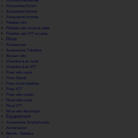
Couvre-chaussures
Socquettes Enfant
Socquettes femme
Socquettes homme
Pédales vélo
Pédales velo route et cales
Pédales velo VTT et cales
Roue
Accessoires
Accessoires Tubeless
Boyaux vélo
Chambre à air route
Chambre à air VTT
Pneu vélo route
Pneu Gravel
Pneu route tubeless
Pneu VTT
Pneu vélo urbain
Roue vélo route
Roue VTT
Roue vélo électrique
Équipement
Accessoires Smartphones
Alimentation
Barres - Gateaux