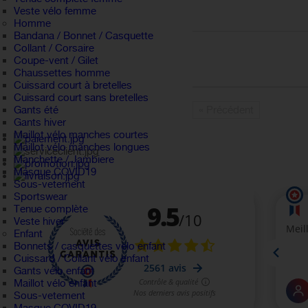
Veste vélo femme
Homme
Bandana / Bonnet / Casquette
Collant / Corsaire
Coupe-vent / Gilet
Chaussettes homme
Cuissard court à bretelles
Cuissard court sans bretelles
« Précédent
Gants été
Gants hiver
Maillot vélo manches courtes
Maillot vélo manches longues
Manchette / Jambiere
Masque COVID19
Sous-vetement
Sportswear
Tenue complète
Veste hiver
Enfant
Bonnets / casquettes velo enfant
Cuissard / Collant vélo enfant
Gants vélo enfant
Maillot vélo enfant
Sous-vetement