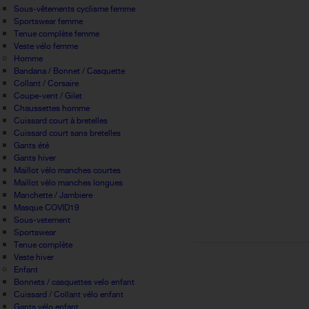
Sous-vêtements cyclisme femme
Sportswear femme
Tenue complète femme
Veste vélo femme
Homme
Bandana / Bonnet / Casquette
Collant / Corsaire
Coupe-vent / Gilet
Chaussettes homme
Cuissard court à bretelles
Cuissard court sans bretelles
Gants été
Gants hiver
Maillot vélo manches courtes
Maillot vélo manches longues
Manchette / Jambiere
Masque COVID19
Sous-vetement
Sportswear
Tenue complète
Veste hiver
Enfant
Bonnets / casquettes velo enfant
Cuissard / Collant vélo enfant
Gants vélo enfant