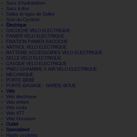
Sacs d'hydratation
Sacs à dos
Selles et tiges de Selles
Soin du Cycliste
Électrique
SACOCHE VELO ELECTRIQUE
PANIER VELO ELECTRIQUE
FIXATION PANIER SACOCHE
ANTIVOL VELO ELECTRIQUE
BATTERIE ACCESSOIRES VELO ELECTRIQUE
SELLE VELO ELECTRIQUE
CASQUE VELO ELECTRIQUE
PNEU CHAMBRE A AIR VELO ELECTRIQUE
MECANIQUE
PORTE-BÉBÉ
PORTE-BAGAGE - GARDE-BOUE
Vélo
Vélo électrique
Vélo enfant
Vélo route
Vélo VTT
Vélo Occasion
Outlet
Specialized
Hauts cyclistes