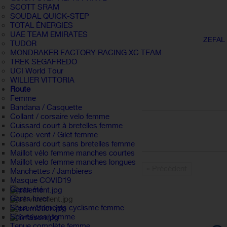
SCOTT SRAM
SOUDAL QUICK-STEP
TOTAL ÉNERGIES
UAE TEAM EMIRATES
ZEFAL
TUDOR
MONDRAKER FACTORY RACING XC TEAM
TREK SEGAFREDO
UCI World Tour
WILLIER VITTORIA
Route
Femme
Bandana / Casquette
Collant / corsaire velo femme
Cuissard court à bretelles femme
Coupe-vent / Gilet femme
Cuissard court sans bretelles femme
Maillot vélo femme manches courtes
Maillot velo femme manches longues
« Précédent
Manchettes / Jambieres
Masque COVID19
Gants été
Gants hiver
Sous-vêtements cyclisme femme
Sportswear femme
Tenue complète femme