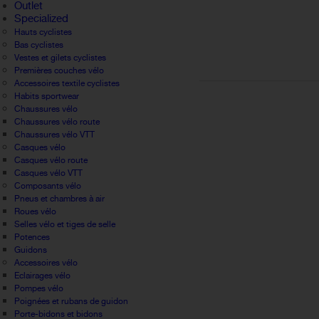
Outlet
Specialized
Hauts cyclistes
Bas cyclistes
Vestes et gilets cyclistes
Premières couches vélo
Accessoires textile cyclistes
Habits sportwear
Chaussures vélo
Chaussures vélo route
Chaussures vélo VTT
Casques vélo
Casques vélo route
Casques vélo VTT
Composants vélo
Pneus et chambres à air
Roues vélo
Selles vélo et tiges de selle
Potences
Guidons
Accessoires vélo
Eclairages vélo
Pompes vélo
Poignées et rubans de guidon
Porte-bidons et bidons