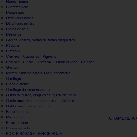
Home Trainer
Lunettes vélo
Mecanique
Dérailleurs avant
Dérailleurs arrière
Freins de vélo
Manettes
Câbles, gaines, patins de freins,plaquettes
Pédalier
Plateaux
Chaines - Cassettes - Pignons
Potence - Cintre - Direction - Ruban guidon - Poignée
Groupe
Montre running cardio-Fréquencemètre
Outillage
Pieds d'atelier
Outillage de transmissions
Outils de purge, disques et liquide de freins
Outils pour directions, boitiers et pédaliers
Outils pour roues et pneus
Boite à outils
Mini outils
CHAMBRE À A
Porte-bidons
Pompes à vélo
PORTE-BAGAGE - GARDE-BOUE