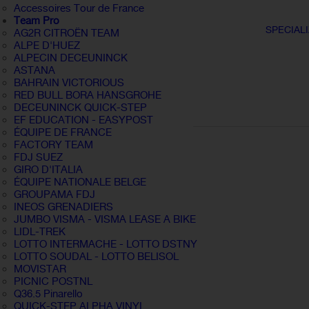
Accessoires Tour de France
Team Pro
SPECIALI
AG2R CITROËN TEAM
ALPE D'HUEZ
ALPECIN DECEUNINCK
ASTANA
BAHRAIN VICTORIOUS
RED BULL BORA HANSGROHE
DECEUNINCK QUICK-STEP
EF EDUCATION - EASYPOST
ÉQUIPE DE FRANCE
FACTORY TEAM
FDJ SUEZ
GIRO D'ITALIA
ÉQUIPE NATIONALE BELGE
GROUPAMA FDJ
INEOS GRENADIERS
JUMBO VISMA - VISMA LEASE A BIKE
LIDL-TREK
LOTTO INTERMACHE - LOTTO DSTNY
LOTTO SOUDAL - LOTTO BELISOL
MOVISTAR
PICNIC POSTNL
Q36.5 Pinarello
QUICK-STEP ALPHA VINYL