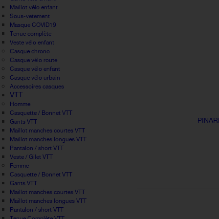
Maillot vélo enfant
Sous-vetement
Masque COVID19
Tenue complète
Veste vélo enfant
Casque chrono
Casque vélo route
Casque vélo enfant
Casque vélo urbain
Accessoires casques
VTT
Homme
Casquette / Bonnet VTT
PINAR
Gants VTT
Maillot manches courtes VTT
Maillot manches longues VTT
Pantalon / short VTT
Veste / Gilet VTT
Femme
Casquette / Bonnet VTT
Gants VTT
Maillot manches courtes VTT
Maillot manches longues VTT
Pantalon / short VTT
Tenue Complète VTT