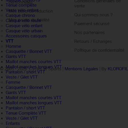
Masque COVID19
Conditions générales de
personnelles
Tenue complète
vente
Veste vélo enfant
Mes bons de réduction
Qui sommes nous ?
Casque chrono
Mes points de fidélité
Casque vélo route
Paiement sécurisé
Casque vélo enfant
Sign out
Casque vélo urbain
Nos partenaires
Accessoires casques
VTT
Retours / Echanges
Homme
Politique de confidentialité
Casquette / Bonnet VTT
Gants VTT
Maillot manches courtes VTT
Maillot manches longues VTT
© 2005 -
2026 Cycles et Sports |
Mentions Légales
| By
KLOROFI
Pantalon / short VTT
Veste / Gilet VTT
Femme
Casquette / Bonnet VTT
Gants VTT
Maillot manches courtes VTT
Maillot manches longues VTT
Pantalon / short VTT
Tenue Complète VTT
Veste / Gilet VTT
Enfants