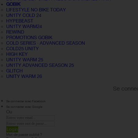
GOBIK
LIFESTYLE NO BIKE TODAY
UN1TY COLD 24
HYPEBEAST
UN1TY WARM24
REWIND
PROMOTIONS GOBIK
COLD SERIES · ADVANCED SEASON
COLD25 UNITY
HIGH KEY
UN1TY WARM 25
UN1TY ADVANCED SEASON 25
GLITCH
UNITY WARM 26
Se connec
Se connecter avec Facebook
Se connecter avec Google
Ou
Login
Mot de passe oublié ?