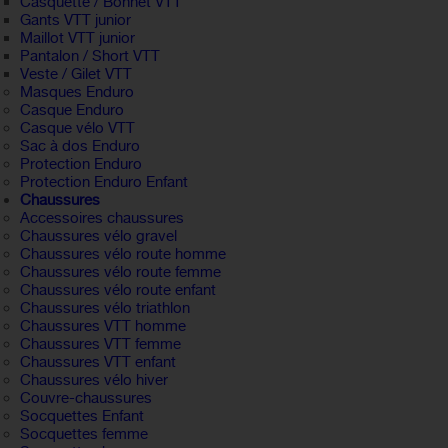
Casquette / Bonnet VTT
Gants VTT junior
Maillot VTT junior
Pantalon / Short VTT
Veste / Gilet VTT
Masques Enduro
Casque Enduro
Casque vélo VTT
Sac à dos Enduro
Protection Enduro
Protection Enduro Enfant
Chaussures
Accessoires chaussures
Chaussures vélo gravel
Chaussures vélo route homme
Chaussures vélo route femme
Chaussures vélo route enfant
Chaussures vélo triathlon
Chaussures VTT homme
Chaussures VTT femme
Chaussures VTT enfant
Chaussures vélo hiver
Couvre-chaussures
Socquettes Enfant
Socquettes femme