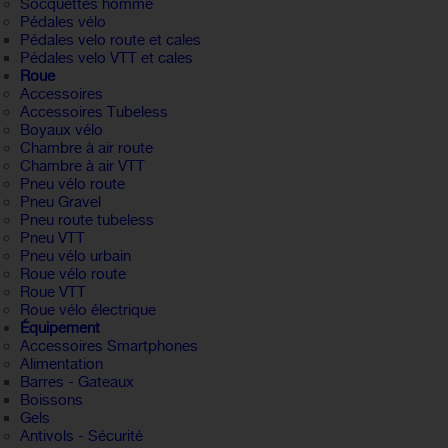
Socquettes homme
Pédales vélo
Pédales velo route et cales
Pédales velo VTT et cales
Roue
Accessoires
Accessoires Tubeless
Boyaux vélo
Chambre à air route
Chambre à air VTT
Pneu vélo route
Pneu Gravel
Pneu route tubeless
Pneu VTT
Pneu vélo urbain
Roue vélo route
Roue VTT
Roue vélo électrique
Équipement
Accessoires Smartphones
Alimentation
Barres - Gateaux
Boissons
Gels
Antivols - Sécurité