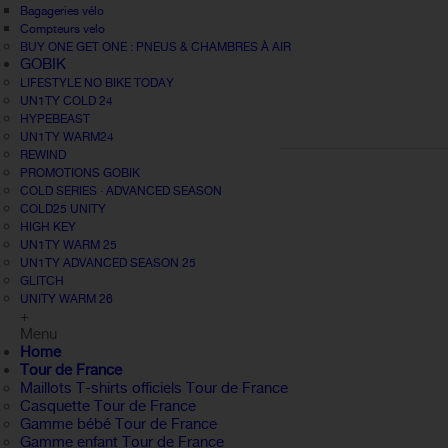
Bagageries vélo
Compteurs velo
BUY ONE GET ONE : PNEUS & CHAMBRES À AIR
GOBIK
LIFESTYLE NO BIKE TODAY
UN1TY COLD 24
HYPEBEAST
UN1TY WARM24
REWIND
PROMOTIONS GOBIK
COLD SERIES · ADVANCED SEASON
COLD25 UNITY
HIGH KEY
UN1TY WARM 25
UN1TY ADVANCED SEASON 25
GLITCH
UNITY WARM 26
+
Menu
Home
Tour de France
Maillots T-shirts officiels Tour de France
Casquette Tour de France
Gamme bébé Tour de France
Gamme enfant Tour de France