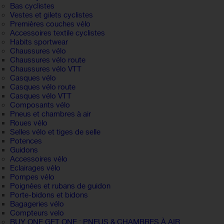
Bas cyclistes
Vestes et gilets cyclistes
Premières couches vélo
Accessoires textile cyclistes
Habits sportwear
Chaussures vélo
Chaussures vélo route
Chaussures vélo VTT
Casques vélo
Casques vélo route
Casques vélo VTT
Composants vélo
Pneus et chambres à air
Roues vélo
Selles vélo et tiges de selle
Potences
Guidons
Accessoires vélo
Eclairages vélo
Pompes vélo
Poignées et rubans de guidon
Porte-bidons et bidons
Bagageries vélo
Compteurs velo
BUY ONE GET ONE : PNEUS & CHAMBRES À AIR