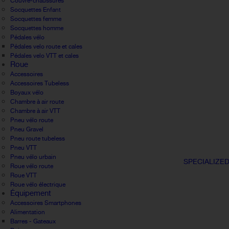
Couvre-chaussures
Socquettes Enfant
Socquettes femme
Socquettes homme
Pédales vélo
Pédales velo route et cales
Pédales velo VTT et cales
Roue
Accessoires
Accessoires Tubeless
Boyaux vélo
Chambre à air route
Chambre à air VTT
Pneu vélo route
Pneu Gravel
Pneu route tubeless
Pneu VTT
Pneu vélo urbain
SPECIALIZE
Roue vélo route
Roue VTT
Roue vélo électrique
Équipement
Accessoires Smartphones
Alimentation
Barres - Gateaux