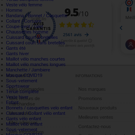
Veste vélo femme
Homme
Bandana / Bonnet / Casquette
Collant / Corsaire
Coupe-vent / Gilet
Chaussettes homme
Cuissard court à bretelles
Cuissard court sans bretelles
Gants été
Gants hiver
Maillot vélo manches courtes
Maillot vélo manches longues
Manchette / Jambiere
Masque COVID19
MON COMPTE
INFORMATIONS
Sous-vetement
Sportswear
Mes commandes
Nos marques
Tenue complète
Veste hiver
Mes retours de
Promotions
Enfant
marchandise
Nouveaux produits
Bonnets / casquettes velo enfant
Mes avoirs
Cuissard / Collant vélo enfant
Meilleures ventes
Gants vélo enfant
Mes adresses
Maillot vélo enfant
Contactez-nous
Sous-vetement
Mes informations