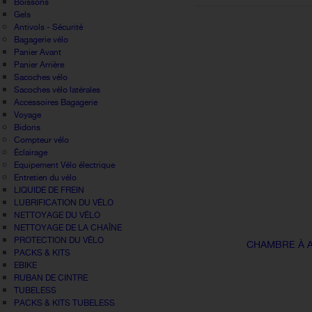
Boissons
Gels
Antivols - Sécurité
Bagagerie vélo
Panier Avant
Panier Arrière
Sacoches vélo
Sacoches vélo latérales
Accessoires Bagagerie
Voyage
Bidons
Compteur vélo
Éclairage
Equipement Vélo électrique
Entretien du vélo
LIQUIDE DE FREIN
LUBRIFICATION DU VÉLO
NETTOYAGE DU VÉLO
NETTOYAGE DE LA CHAÎNE
PROTECTION DU VÉLO
CHAMBRE À A
PACKS & KITS
EBIKE
RUBAN DE CINTRE
TUBELESS
PACKS & KITS TUBELESS