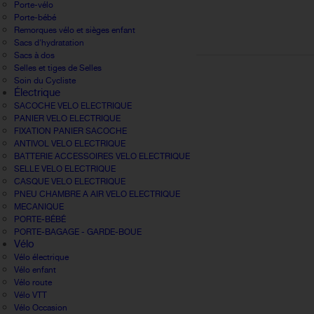
Porte-vélo
Porte-bébé
Remorques vélo et sièges enfant
Sacs d'hydratation
Sacs à dos
Selles et tiges de Selles
Soin du Cycliste
Électrique
SACOCHE VELO ELECTRIQUE
PANIER VELO ELECTRIQUE
FIXATION PANIER SACOCHE
ANTIVOL VELO ELECTRIQUE
BATTERIE ACCESSOIRES VELO ELECTRIQUE
SELLE VELO ELECTRIQUE
CASQUE VELO ELECTRIQUE
PNEU CHAMBRE A AIR VELO ELECTRIQUE
MECANIQUE
PORTE-BÉBÉ
PORTE-BAGAGE - GARDE-BOUE
Vélo
Vélo électrique
Vélo enfant
Vélo route
Vélo VTT
Vélo Occasion