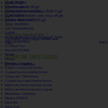
PICNIC POSTNL
Q36.5 Pinarello
QUICK-STEP ALPHA VINYL
SCOTT SRAM
SOUDAL QUICK-STEP
TOTAL ÉNERGIES
FAQ
UAE TEAM EMIRATES
TUDOR
Avez vous besoin d'aide ?
MONDRAKER FACTORY RACING XC TEAM
Consultez notre page dédiée aux
TREK SEGAFREDO
SPEC
FAQ.
UCI World Tour
WILLIER VITTORIA
Route
OFFRIR UNE CARTE CADEAU
Femme
Bandana / Casquette
Collant / corsaire velo femme
Cuissard court à bretelles femme
Coupe-vent / Gilet femme
Cuissard court sans bretelles femme
Maillot vélo femme manches courtes
Maillot velo femme manches longues
Manchettes / Jambieres
Masque COVID19
Gants été
Gants hiver