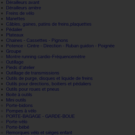
Dérailleurs avant
Dérailleurs arrière
Freins de vélo
Manettes
Câbles, gaines, patins de freins,plaquettes
Pédalier
Plateaux
Chaines - Cassettes - Pignons
Potence - Cintre - Direction - Ruban guidon - Poignée
Groupe
Montre running cardio-Fréquencemètre
Outillage
Pieds d'atelier
Outillage de transmissions
Outils de purge, disques et liquide de freins
Outils pour directions, boitiers et pédaliers
Outils pour roues et pneus
Boite à outils
Mini outils
Porte-bidons
Pompes à vélo
PORTE-BAGAGE - GARDE-BOUE
Porte-vélo
Porte-bébé
Remorques vélo et sièges enfant