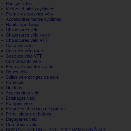
Bas cyclistes
Vestes et gilets cyclistes
Premières couches vélo
Accessoires textile cyclistes
Habits sportwear
Chaussures vélo
Chaussures vélo route
Chaussures vélo VTT
Casques vélo
Casques vélo route
Casques vélo VTT
Composants vélo
Pneus et chambres à air
Roues vélo
Selles vélo et tiges de selle
Potences
Guidons
Accessoires vélo
Eclairages vélo
Pompes vélo
Poignées et rubans de guidon
Porte-bidons et bidons
Bagageries vélo
Compteurs velo
BUY ONE GET ONE : PNEUS & CHAMBRES À AIR