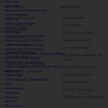
Porte-vélo
Porte-bébé
MON COMPTE
INFORMATIONS
Remorques vélo et sièges enfant
Sacs d'hydratation
Mes commandes
Nos marques
Sacs à dos
Selles et tiges de Selles
Mes retours de
Promotions
Soin du Cycliste
marchandise
Électrique
Nouveaux produits
SACOCHE VELO ELECTRIQUE
Mes avoirs
Meilleures ventes
PANIER VELO ELECTRIQUE
Mes adresses
FIXATION PANIER SACOCHE
Contactez-nous
ANTIVOL VELO ELECTRIQUE
Mes informations
BATTERIE ACCESSOIRES VELO ELECTRIQUE
Conditions générales de
personnelles
SELLE VELO ELECTRIQUE
vente
CASQUE VELO ELECTRIQUE
Mes bons de réduction
Qui sommes nous ?
PNEU CHAMBRE A AIR VELO ELECTRIQUE
Mes points de fidélité
MECANIQUE
Paiement sécurisé
PORTE-BÉBÉ
Sign out
PORTE-BAGAGE - GARDE-BOUE
Nos partenaires
Vélo
Vélo électrique
Retours / Echanges
Vélo enfant
Politique de confidentialité
Vélo route
Vélo VTT
Vélo Occasion