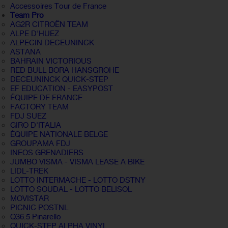
Accessoires Tour de France
Team Pro
AG2R CITROËN TEAM
ALPE D'HUEZ
ALPECIN DECEUNINCK
ASTANA
BAHRAIN VICTORIOUS
RED BULL BORA HANSGROHE
DECEUNINCK QUICK-STEP
EF EDUCATION - EASYPOST
ÉQUIPE DE FRANCE
FACTORY TEAM
FDJ SUEZ
GIRO D'ITALIA
ÉQUIPE NATIONALE BELGE
GROUPAMA FDJ
INEOS GRENADIERS
JUMBO VISMA - VISMA LEASE A BIKE
LIDL-TREK
LOTTO INTERMACHE - LOTTO DSTNY
LOTTO SOUDAL - LOTTO BELISOL
MOVISTAR
PICNIC POSTNL
Q36.5 Pinarello
QUICK-STEP ALPHA VINYL