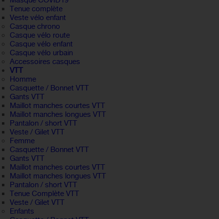
Masque COVID19
Tenue complète
Veste vélo enfant
Casque chrono
Casque vélo route
Casque vélo enfant
Casque vélo urbain
Accessoires casques
VTT
Homme
Casquette / Bonnet VTT
Gants VTT
Maillot manches courtes VTT
Maillot manches longues VTT
Pantalon / short VTT
Veste / Gilet VTT
Femme
Casquette / Bonnet VTT
Gants VTT
Maillot manches courtes VTT
Maillot manches longues VTT
Pantalon / short VTT
Tenue Complète VTT
Veste / Gilet VTT
Enfants