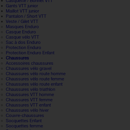
Casquette / Bonnet VTT
Gants VTT junior
Maillot VTT junior
Pantalon / Short VTT
Veste / Gilet VTT
Masques Enduro
Casque Enduro
Casque vélo VTT
Sac à dos Enduro
Protection Enduro
Protection Enduro Enfant
Chaussures
Accessoires chaussures
Chaussures vélo gravel
Chaussures vélo route homme
Chaussures vélo route femme
Chaussures vélo route enfant
Chaussures vélo triathlon
Chaussures VTT homme
Chaussures VTT femme
Chaussures VTT enfant
Chaussures vélo hiver
Couvre-chaussures
Socquettes Enfant
Socquettes femme