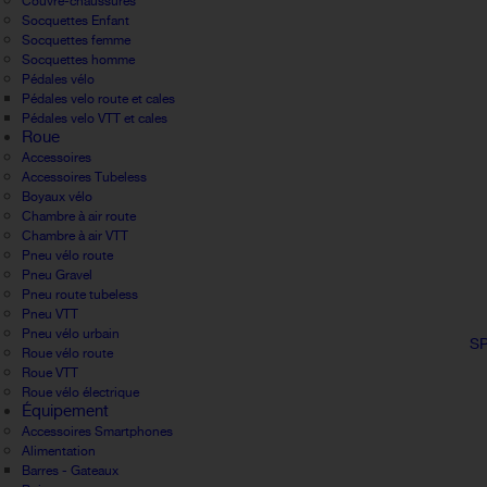
Couvre-chaussures
Socquettes Enfant
Socquettes femme
Socquettes homme
Pédales vélo
Pédales velo route et cales
Pédales velo VTT et cales
Roue
Accessoires
Accessoires Tubeless
Boyaux vélo
Chambre à air route
Chambre à air VTT
Pneu vélo route
Pneu Gravel
Pneu route tubeless
Pneu VTT
Pneu vélo urbain
S
Roue vélo route
Roue VTT
Roue vélo électrique
Équipement
Accessoires Smartphones
Alimentation
Barres - Gateaux