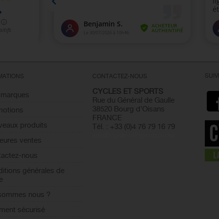
SUI
MATIONS
CONTACTEZ-NOUS
CYCLES ET SPORTS
 marques
Rue du Général de Gaulle
38520 Bourg d'Oisans
motions
FRANCE
eaux produits
Tél. : +33 (0)4 76 79 16 79
info@cyclesetsports.com
leures ventes
actez-nous
itions générales de
e
 sommes nous ?
ment sécurisé