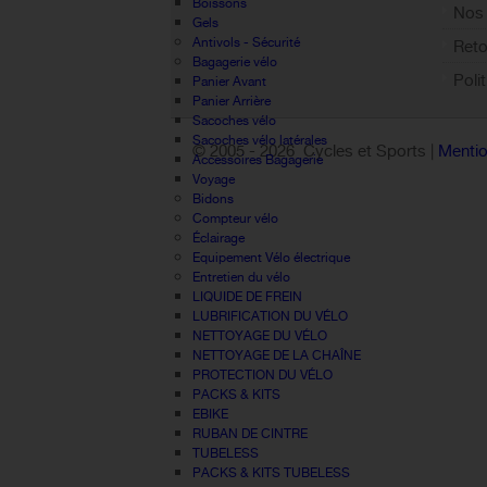
Boissons
Nos 
Gels
Antivols - Sécurité
Reto
Bagagerie vélo
Poli
Panier Avant
Panier Arrière
Sacoches vélo
Sacoches vélo latérales
© 2005 -
2026 Cycles et Sports |
Mentio
Accessoires Bagagerie
Voyage
Bidons
Compteur vélo
Éclairage
Equipement Vélo électrique
Entretien du vélo
LIQUIDE DE FREIN
LUBRIFICATION DU VÉLO
NETTOYAGE DU VÉLO
NETTOYAGE DE LA CHAÎNE
PROTECTION DU VÉLO
PACKS & KITS
EBIKE
RUBAN DE CINTRE
TUBELESS
PACKS & KITS TUBELESS