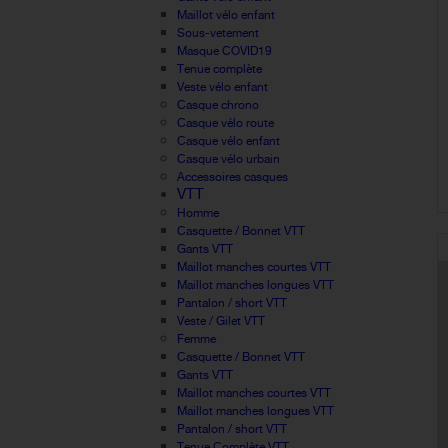
Maillot vélo enfant
Sous-vetement
Masque COVID19
Tenue complète
Veste vélo enfant
Casque chrono
Casque vélo route
Casque vélo enfant
Casque vélo urbain
Accessoires casques
VTT
Homme
Casquette / Bonnet VTT
Gants VTT
Maillot manches courtes VTT
Maillot manches longues VTT
Pantalon / short VTT
Veste / Gilet VTT
Femme
Casquette / Bonnet VTT
Gants VTT
Maillot manches courtes VTT
Maillot manches longues VTT
Pantalon / short VTT
Tenue Complète VTT