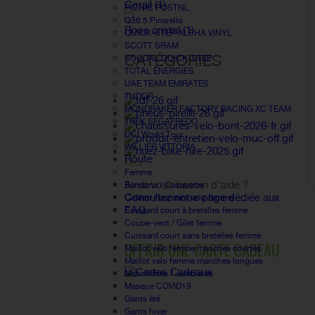
Corail
(1)
PICNIC POSTNL
Q36.5 Pinarello
Rose cristal
(1)
QUICK-STEP ALPHA VINYL
SCOTT SRAM
CATÉGORIES
SOUDAL QUICK-STEP
TOTAL ÉNERGIES
UAE TEAM EMIRATES
TUDOR
MONDRAKER FACTORY RACING XC TEAM
TREK SEGAFREDO
UCI World Tour
WILLIER VITTORIA
Route
FAQ
Femme
Avez vous besoin d'aide ?
Bandana / Casquette
Consultez notre page dédiée aux
Collant / corsaire velo femme
FAQ.
Cuissard court à bretelles femme
Coupe-vent / Gilet femme
Cuissard court sans bretelles femme
OFFRIR UNE CARTE CADEAU
Maillot vélo femme manches courtes
Maillot velo femme manches longues
Manchettes / Jambieres
Masque COVID19
Gants été
Gants hiver