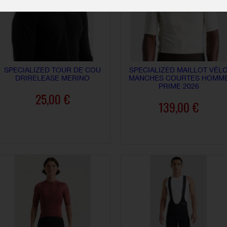
SPECIALIZED TOUR DE COU
SPECIALIZED MAILLOT VÉL
DRIRELEASE MERINO
MANCHES COURTES HOMM
PRIME 2026
25,00 €
139,00 €
AJOUTER AU PANIER
AJOUTER AU PANIER