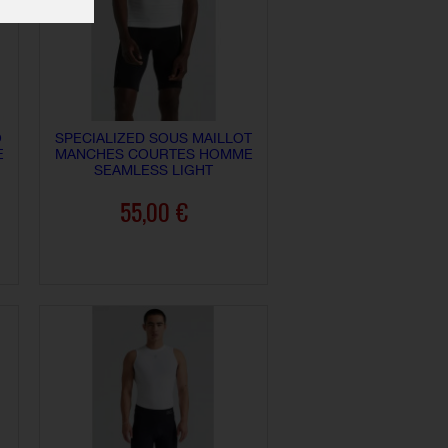
O
SPECIALIZED SOUS MAILLOT
E
MANCHES COURTES HOMME
SEAMLESS LIGHT
55,00 €
AJOUTER AU PANIER