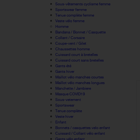
Sous-vêtements cyclisme femme
Sportswear femme
Tenue complète femme
Veste vélo femme
Homme
Bandana / Bonnet / Casquette
Collant / Corsaire
Coupe-vent / Gilet
Chaussettes homme
Cuissard court à bretelles
Cuissard court sans bretelles
Gants été
Gants hiver
Maillot vélo manches courtes
Maillot vélo manches longues
Manchette / Jambiere
Masque COVID19
Sous-vetement
Sportswear
Tenue complète
Veste hiver
Enfant
Bonnets / casquettes velo enfant
Cuissard / Collant vélo enfant
Gants vélo enfant