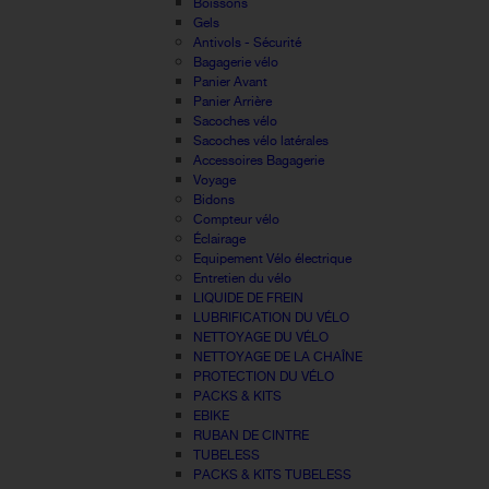
Boissons
Gels
Antivols - Sécurité
Bagagerie vélo
Panier Avant
Panier Arrière
Sacoches vélo
Sacoches vélo latérales
Accessoires Bagagerie
Voyage
Bidons
Compteur vélo
Éclairage
Equipement Vélo électrique
Entretien du vélo
LIQUIDE DE FREIN
LUBRIFICATION DU VÉLO
NETTOYAGE DU VÉLO
NETTOYAGE DE LA CHAÎNE
PROTECTION DU VÉLO
PACKS & KITS
EBIKE
RUBAN DE CINTRE
TUBELESS
PACKS & KITS TUBELESS