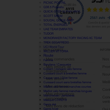
PICNIC POSTNL
Q36.5 Pinarello
QUICK-STEP ALPHA VINYL
SCOTT SRAM
SOUDAL QUICK-STEP
TOTAL ÉNERGIES
UAE TEAM EMIRATES
TUDOR
MONDRAKER FACTORY RACING XC TEAM
TREK SEGAFREDO
UCI World Tour
MON COMPTE
INFOR
WILLIER VITTORIA
Route
Mes commandes
Nos
Femme
Bandana / Casquette
Mes retours de
Pro
Collant / corsaire velo femme
marchandise
Cuissard court à bretelles femme
Nouv
Coupe-vent / Gilet femme
Mes avoirs
Meil
Cuissard court sans bretelles femme
Mes adresses
Maillot vélo femme manches courtes
Cont
Maillot velo femme manches longues
Mes informations
Manchettes / Jambieres
Cond
personnelles
Masque COVID19
vent
Gants été
Mes bons de réduction
Qui
Gants hiver