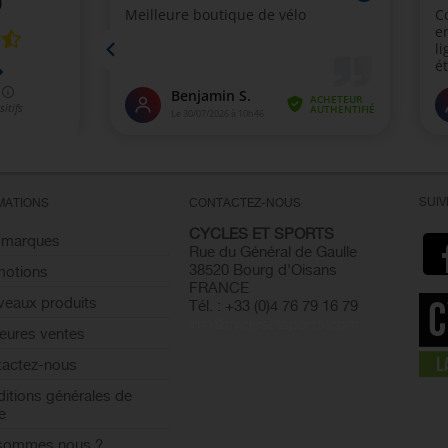
SUI
MATIONS
CONTACTEZ-NOUS
CYCLES ET SPORTS
 marques
Rue du Général de Gaulle
38520 Bourg d'Oisans
motions
FRANCE
eaux produits
Tél. : +33 (0)4 76 79 16 79
info@cyclesetsports.com
leures ventes
actez-nous
itions générales de
e
 sommes nous ?