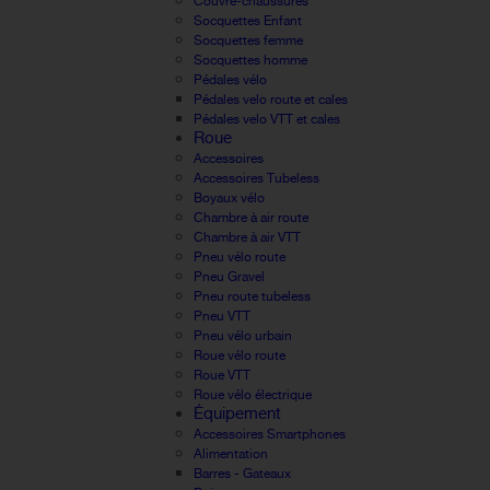
Couvre-chaussures
Socquettes Enfant
Socquettes femme
Socquettes homme
Pédales vélo
Pédales velo route et cales
Pédales velo VTT et cales
Roue
Accessoires
Accessoires Tubeless
Boyaux vélo
Chambre à air route
Chambre à air VTT
Pneu vélo route
Pneu Gravel
Pneu route tubeless
Pneu VTT
Pneu vélo urbain
Roue vélo route
Roue VTT
Roue vélo électrique
Équipement
Accessoires Smartphones
Alimentation
Barres - Gateaux