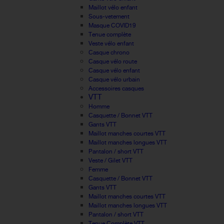
Maillot vélo enfant
Sous-vetement
Masque COVID19
Tenue complète
Veste vélo enfant
Casque chrono
Casque vélo route
Casque vélo enfant
Casque vélo urbain
Accessoires casques
VTT
Homme
Casquette / Bonnet VTT
Gants VTT
Maillot manches courtes VTT
Maillot manches longues VTT
Pantalon / short VTT
Veste / Gilet VTT
Femme
Casquette / Bonnet VTT
Gants VTT
Maillot manches courtes VTT
Maillot manches longues VTT
Pantalon / short VTT
Tenue Complète VTT