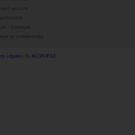
ment sécurisé
partenaires
urs / Echanges
tique de confidentialité
ns Légales
| By
KLOROFILE