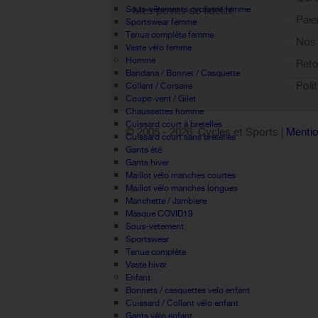
Mes points de fidélité
Sous-vêtements cyclisme femme
Paie
Sportswear femme
Sign out
Tenue complète femme
Nos 
Veste vélo femme
Homme
Reto
Bandana / Bonnet / Casquette
Poli
Collant / Corsaire
Coupe-vent / Gilet
Chaussettes homme
Cuissard court à bretelles
© 2005 -
2026 Cycles et Sports |
Mentio
Cuissard court sans bretelles
Gants été
Gants hiver
Maillot vélo manches courtes
Maillot vélo manches longues
Manchette / Jambiere
Masque COVID19
Sous-vetement
Sportswear
Tenue complète
Veste hiver
Enfant
Bonnets / casquettes velo enfant
Cuissard / Collant vélo enfant
Gants vélo enfant