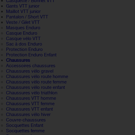
Casquette / Bonnet VTT
Gants VTT junior
Maillot VTT junior
Pantalon / Short VTT
Veste / Gilet VTT
Masques Enduro
Casque Enduro
Casque vélo VTT
Sac à dos Enduro
Protection Enduro
Protection Enduro Enfant
Chaussures
Accessoires chaussures
Chaussures vélo gravel
Chaussures vélo route homme
Chaussures vélo route femme
Chaussures vélo route enfant
Chaussures vélo triathlon
Chaussures VTT homme
Chaussures VTT femme
Chaussures VTT enfant
Chaussures vélo hiver
Couvre-chaussures
Socquettes Enfant
Socquettes femme