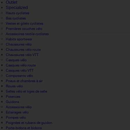
Outlet
Specialized
Hauts cyclistes
Bas cyclistes
Vestes et gilets cyclistes
Premières couches vélo
Accessoires textile cyclistes
Habits sportwear
Chaussures vélo
Chaussures vélo route
Chaussures vélo VTT
Casques vélo
Casques vélo route
Casques vélo VTT
Composants vélo
Pneus et chambres à air
Roues vélo
Selles vélo et tiges de selle
Potences
Guidons
Accessoires vélo
Eclairages vélo
Pompes vélo
Poignées et rubans de guidon
Porte-bidons et bidons