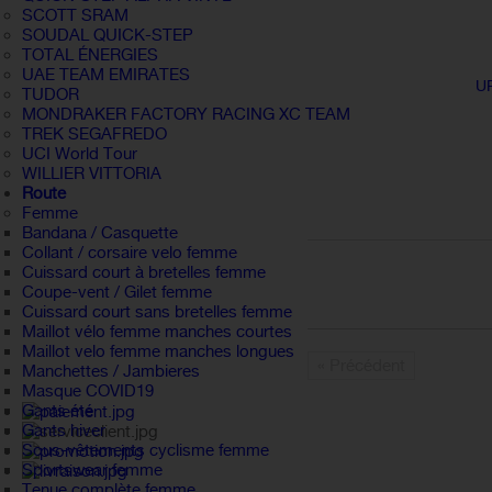
SCOTT SRAM
SOUDAL QUICK-STEP
TOTAL ÉNERGIES
UAE TEAM EMIRATES
U
TUDOR
MONDRAKER FACTORY RACING XC TEAM
TREK SEGAFREDO
UCI World Tour
WILLIER VITTORIA
Route
Femme
Bandana / Casquette
Collant / corsaire velo femme
Cuissard court à bretelles femme
Coupe-vent / Gilet femme
Cuissard court sans bretelles femme
Maillot vélo femme manches courtes
Maillot velo femme manches longues
« Précédent
Manchettes / Jambieres
Masque COVID19
Gants été
Gants hiver
Sous-vêtements cyclisme femme
Sportswear femme
Tenue complète femme