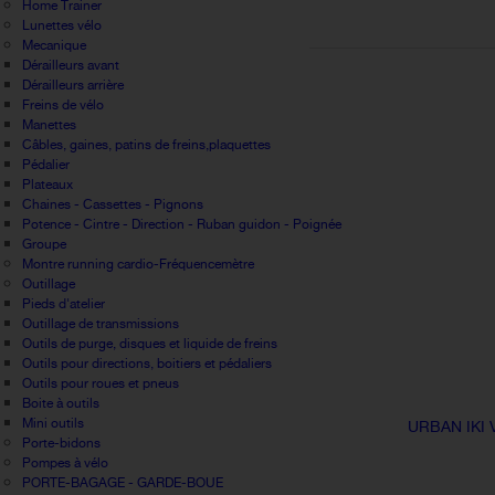
Home Trainer
Lunettes vélo
Mecanique
Dérailleurs avant
Dérailleurs arrière
Freins de vélo
Manettes
Câbles, gaines, patins de freins,plaquettes
Pédalier
Plateaux
Chaines - Cassettes - Pignons
Potence - Cintre - Direction - Ruban guidon - Poignée
Groupe
Montre running cardio-Fréquencemètre
Outillage
Pieds d'atelier
Outillage de transmissions
Outils de purge, disques et liquide de freins
Outils pour directions, boitiers et pédaliers
Outils pour roues et pneus
Boite à outils
Mini outils
URBAN IKI 
Porte-bidons
Pompes à vélo
PORTE-BAGAGE - GARDE-BOUE