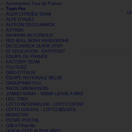
Accessoires Tour de France
Team Pro
UR
AG2R CITROËN TEAM
ALPE D'HUEZ
ALPECIN DECEUNINCK
ASTANA
BAHRAIN VICTORIOUS
RED BULL BORA HANSGROHE
DECEUNINCK QUICK-STEP
EF EDUCATION - EASYPOST
ÉQUIPE DE FRANCE
FACTORY TEAM
FDJ SUEZ
GIRO D'ITALIA
ÉQUIPE NATIONALE BELGE
GROUPAMA FDJ
INEOS GRENADIERS
JUMBO VISMA - VISMA LEASE A BIKE
LIDL-TREK
LOTTO INTERMACHE - LOTTO DSTNY
LOTTO SOUDAL - LOTTO BELISOL
MOVISTAR
PICNIC POSTNL
Q36.5 Pinarello
QUICK-STEP ALPHA VINYL