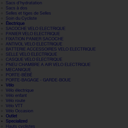
Sacs d'hydratation
Sacs à dos
Selles et tiges de Selles
Soin du Cycliste
Électrique
SACOCHE VELO ELECTRIQUE
PANIER VELO ELECTRIQUE
FIXATION PANIER SACOCHE
ANTIVOL VELO ELECTRIQUE
BATTERIE ACCESSOIRES VELO ELECTRIQUE
SELLE VELO ELECTRIQUE
CASQUE VELO ELECTRIQUE
PNEU CHAMBRE A AIR VELO ELECTRIQUE
MECANIQUE
PORTE-BÉBÉ
PORTE-BAGAGE - GARDE-BOUE
Vélo
Vélo électrique
Vélo enfant
Vélo route
Vélo VTT
Vélo Occasion
Outlet
Specialized
Hauts cyclistes