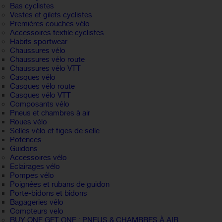
Bas cyclistes
Vestes et gilets cyclistes
Premières couches vélo
Accessoires textile cyclistes
Habits sportwear
Chaussures vélo
Chaussures vélo route
Chaussures vélo VTT
Casques vélo
Casques vélo route
Casques vélo VTT
Composants vélo
Pneus et chambres à air
Roues vélo
Selles vélo et tiges de selle
Potences
Guidons
Accessoires vélo
Eclairages vélo
Pompes vélo
Poignées et rubans de guidon
Porte-bidons et bidons
Bagageries vélo
Compteurs velo
BUY ONE GET ONE : PNEUS & CHAMBRES À AIR