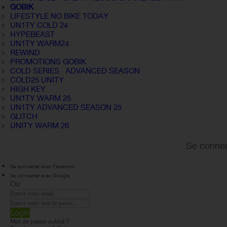
GOBIK
LIFESTYLE NO BIKE TODAY
UN1TY COLD 24
HYPEBEAST
UN1TY WARM24
REWIND
PROMOTIONS GOBIK
COLD SERIES · ADVANCED SEASON
COLD25 UNITY
HIGH KEY
UN1TY WARM 25
UN1TY ADVANCED SEASON 25
GLITCH
UNITY WARM 26
Se connec
Se connecter avec Facebook
Se connecter avec Google
Ou
Login
Mot de passe oublié ?