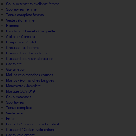
Sous-vêtements cyclisme femme
Sportswear femme
Tenue complète femme
Veste vélo femme
Homme
Bandana / Bonnet / Casquette
Collant / Corsaire
Coupe-vent / Gilet
Chaussettes homme
Cuissard court à bretelles
Cuissard court sans bretelles
Gants été
Gants hiver
Maillot vélo manches courtes
Maillot vélo manches longues
Manchette / Jambiere
Masque COVID19
Sous-vetement
Sportswear
Tenue complète
Veste hiver
Enfant
Bonnets / casquettes velo enfant
Cuissard / Collant vélo enfant
Gants vélo enfant