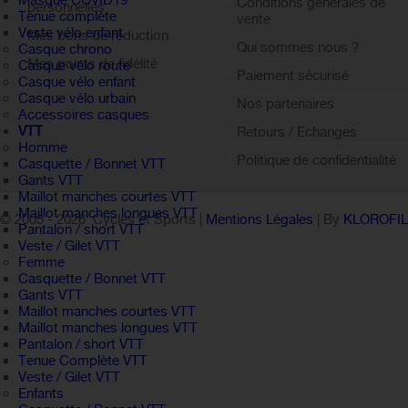
Masque COVID19
Conditions générales de
personnelles
Tenue complète
vente
Veste vélo enfant
Mes bons de réduction
Qui sommes nous ?
Casque chrono
Mes points de fidélité
Casque vélo route
Paiement sécurisé
Casque vélo enfant
Sign out
Casque vélo urbain
Nos partenaires
Accessoires casques
VTT
Retours / Echanges
Homme
Politique de confidentialité
Casquette / Bonnet VTT
Gants VTT
Maillot manches courtes VTT
Maillot manches longues VTT
© 2005 -
2026 Cycles et Sports |
Mentions Légales
| By
KLOROFI
Pantalon / short VTT
Veste / Gilet VTT
Femme
Casquette / Bonnet VTT
Gants VTT
Maillot manches courtes VTT
Maillot manches longues VTT
Pantalon / short VTT
Tenue Complète VTT
Veste / Gilet VTT
Enfants