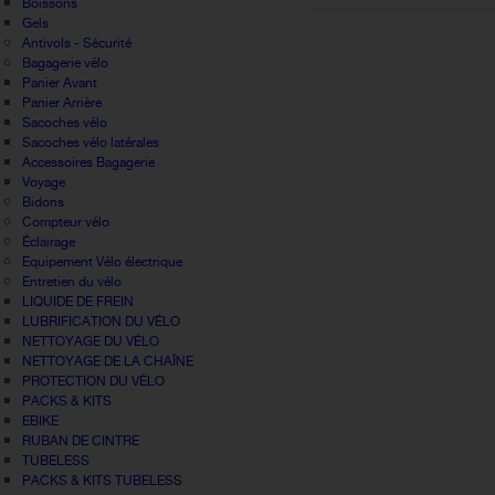
Boissons
Gels
Antivols - Sécurité
Bagagerie vélo
Panier Avant
Panier Arrière
Sacoches vélo
Sacoches vélo latérales
Accessoires Bagagerie
Voyage
Bidons
Compteur vélo
Éclairage
Equipement Vélo électrique
Entretien du vélo
LIQUIDE DE FREIN
LUBRIFICATION DU VÉLO
NETTOYAGE DU VÉLO
NETTOYAGE DE LA CHAÎNE
PROTECTION DU VÉLO
PACKS & KITS
EBIKE
RUBAN DE CINTRE
TUBELESS
PACKS & KITS TUBELESS