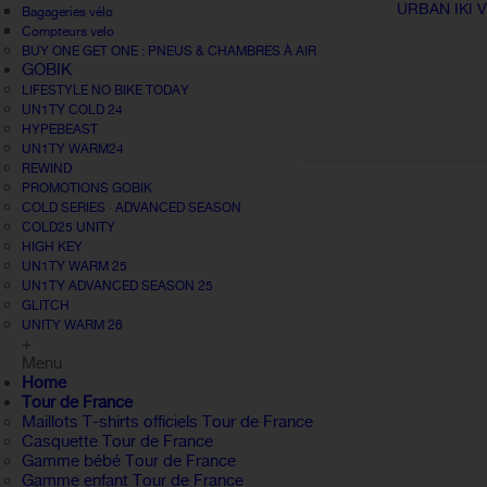
URBAN IKI 
Bagageries vélo
Compteurs velo
BUY ONE GET ONE : PNEUS & CHAMBRES À AIR
GOBIK
LIFESTYLE NO BIKE TODAY
UN1TY COLD 24
HYPEBEAST
UN1TY WARM24
REWIND
PROMOTIONS GOBIK
COLD SERIES · ADVANCED SEASON
COLD25 UNITY
HIGH KEY
UN1TY WARM 25
UN1TY ADVANCED SEASON 25
GLITCH
UNITY WARM 26
+
Menu
Home
Tour de France
Maillots T-shirts officiels Tour de France
Casquette Tour de France
Gamme bébé Tour de France
Gamme enfant Tour de France