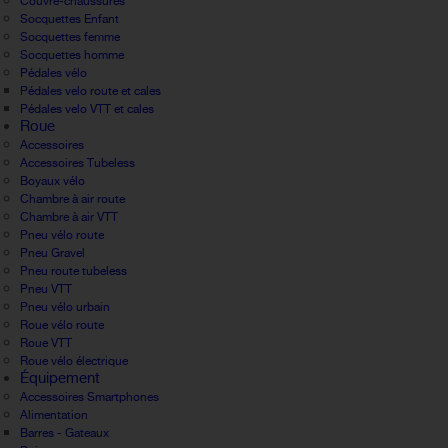
Couvre-chaussures
Socquettes Enfant
Socquettes femme
Socquettes homme
Pédales vélo
Pédales velo route et cales
Pédales velo VTT et cales
Roue
Accessoires
Accessoires Tubeless
Boyaux vélo
Chambre à air route
Chambre à air VTT
Pneu vélo route
Pneu Gravel
Pneu route tubeless
Pneu VTT
Pneu vélo urbain
Roue vélo route
Roue VTT
Roue vélo électrique
Équipement
Accessoires Smartphones
Alimentation
Barres - Gateaux