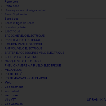
Porte-vélo
Porte-bébé
Remorques vélo et sièges enfant
Sacs d'hydratation
Sacs à dos
Selles et tiges de Selles
Soin du Cycliste
Électrique
SACOCHE VELO ELECTRIQUE
PANIER VELO ELECTRIQUE
FIXATION PANIER SACOCHE
ANTIVOL VELO ELECTRIQUE
BATTERIE ACCESSOIRES VELO ELECTRIQUE
SELLE VELO ELECTRIQUE
CASQUE VELO ELECTRIQUE
PNEU CHAMBRE A AIR VELO ELECTRIQUE
MECANIQUE
PORTE-BÉBÉ
PORTE-BAGAGE - GARDE-BOUE
Vélo
Vélo électrique
Vélo enfant
Vélo route
URBAN IKI 
Vélo VTT
Vélo Occasion