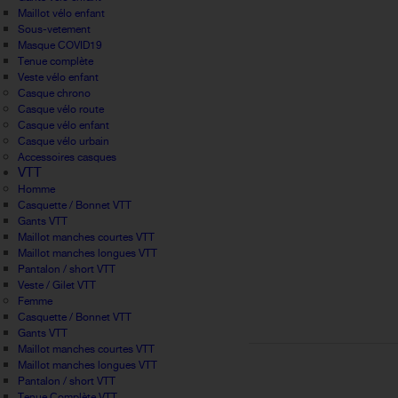
Maillot vélo enfant
Sous-vetement
Masque COVID19
Tenue complète
Veste vélo enfant
Casque chrono
Casque vélo route
Casque vélo enfant
Casque vélo urbain
Accessoires casques
VTT
Homme
Casquette / Bonnet VTT
Gants VTT
Maillot manches courtes VTT
Maillot manches longues VTT
Pantalon / short VTT
Veste / Gilet VTT
Femme
Casquette / Bonnet VTT
Gants VTT
Maillot manches courtes VTT
Maillot manches longues VTT
Pantalon / short VTT
Tenue Complète VTT