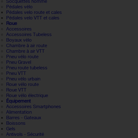
Socquettes homme
Pédales vélo
Pédales velo route et cales
Pédales velo VTT et cales
Roue
Accessoires
Accessoires Tubeless
Boyaux vélo
Chambre à air route
Chambre à air VTT
Pneu vélo route
Pneu Gravel
Pneu route tubeless
Pneu VTT
Pneu vélo urbain
Roue vélo route
Roue VTT
Roue vélo électrique
Équipement
Accessoires Smartphones
Alimentation
Barres - Gateaux
Boissons
Gels
Antivols - Sécurité