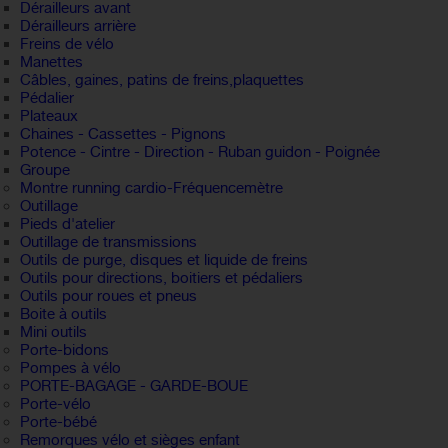
Dérailleurs avant
Dérailleurs arrière
Freins de vélo
Manettes
Câbles, gaines, patins de freins,plaquettes
Pédalier
Plateaux
Chaines - Cassettes - Pignons
Potence - Cintre - Direction - Ruban guidon - Poignée
Groupe
Montre running cardio-Fréquencemètre
Outillage
Pieds d'atelier
Outillage de transmissions
Outils de purge, disques et liquide de freins
Outils pour directions, boitiers et pédaliers
Outils pour roues et pneus
Boite à outils
Mini outils
Porte-bidons
Pompes à vélo
PORTE-BAGAGE - GARDE-BOUE
Porte-vélo
Porte-bébé
Remorques vélo et sièges enfant