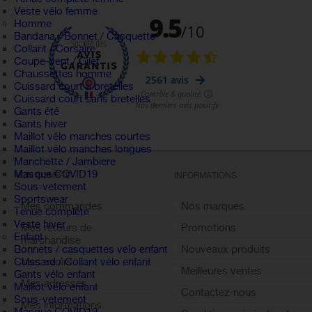
Veste vélo femme
Homme
Bandana / Bonnet / Casquette
Collant / Corsaire
Coupe-vent / Gilet
Chaussettes homme
Cuissard court à bretelles
Cuissard court sans bretelles
Gants été
Gants hiver
Maillot vélo manches courtes
Maillot vélo manches longues
Manchette / Jambiere
Masque COVID19
MON COMPTE
INFORMATIONS
Sous-vetement
Sportswear
Mes commandes
Nos marques
Tenue complète
Veste hiver
Mes retours de
Promotions
Enfant
marchandise
Nouveaux produits
Bonnets / casquettes velo enfant
Mes avoirs
Cuissard / Collant vélo enfant
Meilleures ventes
Gants vélo enfant
Mes adresses
Maillot vélo enfant
Contactez-nous
Sous-vetement
Mes informations