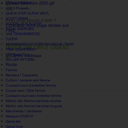
PICNIC POSTNL
Q36.5 Pinarello
FAQ
QUICK-STEP ALPHA VINYL
SCOTT SRAM
Avez vous besoin d'aide ?
SOUDAL QUICK-STEP
Consultez notre page dédiée aux
TOTAL ÉNERGIES
FAQ.
UAE TEAM EMIRATES
TUDOR
OFFRIR UNE CARTE CADEAU
MONDRAKER FACTORY RACING XC TEAM
TREK SEGAFREDO
UCI World Tour
WILLIER VITTORIA
Route
Femme
Bandana / Casquette
Collant / corsaire velo femme
Cuissard court à bretelles femme
Coupe-vent / Gilet femme
Cuissard court sans bretelles femme
Maillot vélo femme manches courtes
Maillot velo femme manches longues
Manchettes / Jambieres
Masque COVID19
Gants été
Gants hiver