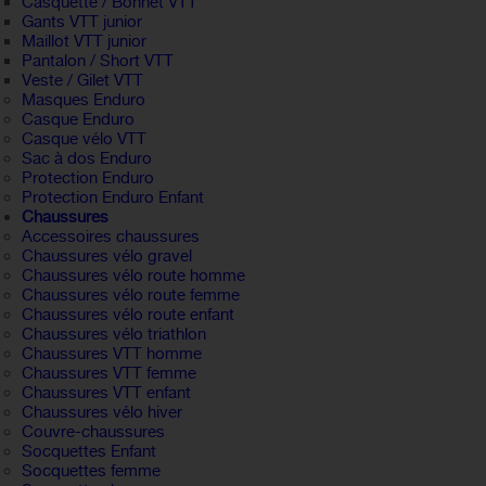
Casquette / Bonnet VTT
Gants VTT junior
Maillot VTT junior
Pantalon / Short VTT
Veste / Gilet VTT
Masques Enduro
Casque Enduro
Casque vélo VTT
Sac à dos Enduro
Protection Enduro
Protection Enduro Enfant
Chaussures
Accessoires chaussures
Chaussures vélo gravel
Chaussures vélo route homme
Chaussures vélo route femme
Chaussures vélo route enfant
Chaussures vélo triathlon
Chaussures VTT homme
Chaussures VTT femme
Chaussures VTT enfant
Chaussures vélo hiver
Couvre-chaussures
Socquettes Enfant
Socquettes femme