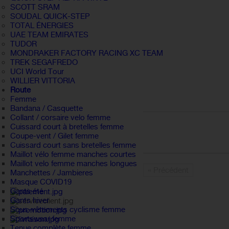
SCOTT SRAM
SOUDAL QUICK-STEP
TOTAL ÉNERGIES
UAE TEAM EMIRATES
TUDOR
MONDRAKER FACTORY RACING XC TEAM
TREK SEGAFREDO
UCI World Tour
WILLIER VITTORIA
Route
Femme
Bandana / Casquette
Collant / corsaire velo femme
Cuissard court à bretelles femme
Coupe-vent / Gilet femme
Cuissard court sans bretelles femme
Maillot vélo femme manches courtes
Maillot velo femme manches longues
« Précédent
Manchettes / Jambieres
Masque COVID19
Gants été
Gants hiver
Sous-vêtements cyclisme femme
Sportswear femme
Tenue complète femme