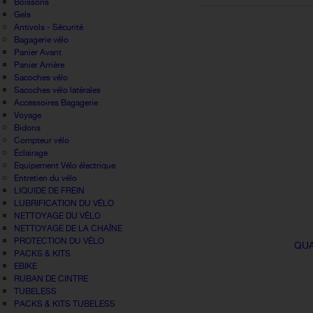
Boissons
Gels
Antivols - Sécurité
Bagagerie vélo
Panier Avant
Panier Arrière
Sacoches vélo
Sacoches vélo latérales
Accessoires Bagagerie
Voyage
Bidons
Compteur vélo
Éclairage
Equipement Vélo électrique
Entretien du vélo
LIQUIDE DE FREIN
LUBRIFICATION DU VÉLO
NETTOYAGE DU VÉLO
NETTOYAGE DE LA CHAÎNE
PROTECTION DU VÉLO
QUA
PACKS & KITS
EBIKE
RUBAN DE CINTRE
TUBELESS
PACKS & KITS TUBELESS