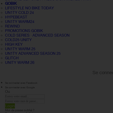
GOBIK
LIFESTYLE NO BIKE TODAY
UN1TY COLD 24
HYPEBEAST
UN1TY WARM24
REWIND
PROMOTIONS GOBIK
COLD SERIES · ADVANCED SEASON
COLD25 UNITY
HIGH KEY
UN1TY WARM 25
UN1TY ADVANCED SEASON 25
GLITCH
UNITY WARM 26
Se connec
Se connecter avec Facebook
Se connecter avec Google
Ou
Login
Mot de passe oublié ?