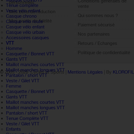
Masque COVID19
Conditions générales de
personnelles
Tenue complète
vente
Veste vélo enfant
Mes bons de réduction
Qui sommes nous ?
Casque chrono
Mes points de fidélité
Casque vélo route
Paiement sécurisé
Casque vélo enfant
Sign out
Casque vélo urbain
Nos partenaires
Accessoires casques
VTT
Retours / Echanges
Homme
Politique de confidentialité
Casquette / Bonnet VTT
Gants VTT
Maillot manches courtes VTT
Maillot manches longues VTT
© 2005 -
2026 Cycles et Sports |
Mentions Légales
| By
KLOROFI
Pantalon / short VTT
Veste / Gilet VTT
Femme
Casquette / Bonnet VTT
Gants VTT
Maillot manches courtes VTT
Maillot manches longues VTT
Pantalon / short VTT
Tenue Complète VTT
Veste / Gilet VTT
Enfants