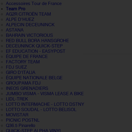
Accessoires Tour de France
Team Pro
AG2R CITROËN TEAM
ALPE D'HUEZ
ALPECIN DECEUNINCK
ASTANA
BAHRAIN VICTORIOUS
RED BULL BORA HANSGROHE
DECEUNINCK QUICK-STEP
EF EDUCATION - EASYPOST
ÉQUIPE DE FRANCE
FACTORY TEAM
FDJ SUEZ
GIRO D'ITALIA
ÉQUIPE NATIONALE BELGE
GROUPAMA FDJ
INEOS GRENADIERS
JUMBO VISMA - VISMA LEASE A BIKE
LIDL-TREK
LOTTO INTERMACHE - LOTTO DSTNY
LOTTO SOUDAL - LOTTO BELISOL
MOVISTAR
PICNIC POSTNL
Q36.5 Pinarello
QUICK-STEP ALPHA VINYL