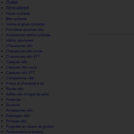
Outlet
Specialized
Hauts cyclistes
Bas cyclistes
Vestes et gilets cyclistes
Premières couches vélo
Accessoires textile cyclistes
Habits sportwear
Chaussures vélo
Chaussures vélo route
Chaussures vélo VTT
Casques vélo
Casques vélo route
Casques vélo VTT
Composants vélo
Pneus et chambres à air
Roues vélo
Selles vélo et tiges de selle
Potences
Guidons
Accessoires vélo
Eclairages vélo
Pompes vélo
Poignées et rubans de guidon
Porte-bidons et bidons