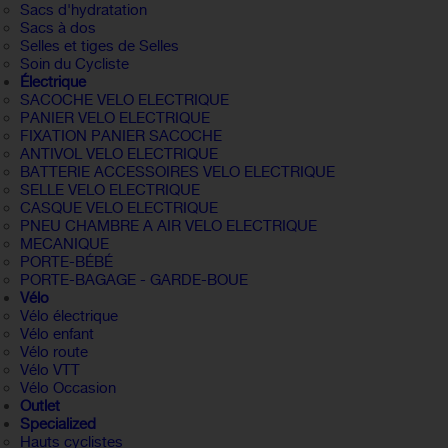
Sacs d'hydratation
Sacs à dos
Selles et tiges de Selles
Soin du Cycliste
Électrique
SACOCHE VELO ELECTRIQUE
PANIER VELO ELECTRIQUE
FIXATION PANIER SACOCHE
ANTIVOL VELO ELECTRIQUE
BATTERIE ACCESSOIRES VELO ELECTRIQUE
SELLE VELO ELECTRIQUE
CASQUE VELO ELECTRIQUE
PNEU CHAMBRE A AIR VELO ELECTRIQUE
MECANIQUE
PORTE-BÉBÉ
PORTE-BAGAGE - GARDE-BOUE
Vélo
Vélo électrique
Vélo enfant
Vélo route
Vélo VTT
Vélo Occasion
Outlet
Specialized
Hauts cyclistes