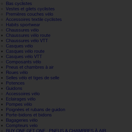
Bas cyclistes
Vestes et gilets cyclistes
Premières couches vélo
Accessoires textile cyclistes
Habits sportwear
Chaussures vélo
Chaussures vélo route
Chaussures vélo VTT
Casques vélo
Casques vélo route
Casques vélo VTT
Composants vélo
Pneus et chambres à air
Roues vélo
Selles vélo et tiges de selle
Potences
Guidons
Accessoires vélo
Eclairages vélo
Pompes vélo
Poignées et rubans de guidon
Porte-bidons et bidons
Bagageries vélo
Compteurs velo
BUY ONE GET ONE : PNEUS & CHAMBRES À AIR