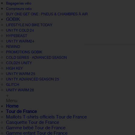
Bagageries vélo
Compteurs velo
BUY ONE GET ONE : PNEUS & CHAMBRES À AIR
GOBIK
LIFESTYLE NO BIKE TODAY
UN1TY COLD 24
HYPEBEAST
UN1TY WARM24
REWIND
PROMOTIONS GOBIK
COLD SERIES · ADVANCED SEASON
COLD25 UNITY
HIGH KEY
UN1TY WARM 25
UN1TY ADVANCED SEASON 25
GLITCH
UNITY WARM 26
+
Menu
Home
Tour de France
Maillots T-shirts officiels Tour de France
Casquette Tour de France
Gamme bébé Tour de France
Gamme enfant Tour de France