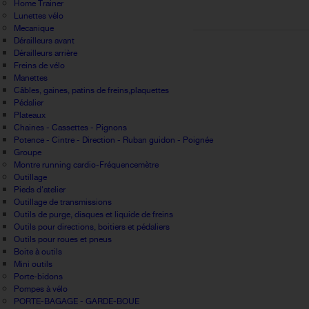
Home Trainer
Lunettes vélo
Mecanique
Dérailleurs avant
Dérailleurs arrière
Freins de vélo
Manettes
Câbles, gaines, patins de freins,plaquettes
Pédalier
Plateaux
Chaines - Cassettes - Pignons
Potence - Cintre - Direction - Ruban guidon - Poignée
Groupe
Montre running cardio-Fréquencemètre
Outillage
Pieds d'atelier
Outillage de transmissions
Outils de purge, disques et liquide de freins
Outils pour directions, boitiers et pédaliers
Outils pour roues et pneus
Boite à outils
Mini outils
Porte-bidons
Pompes à vélo
PORTE-BAGAGE - GARDE-BOUE