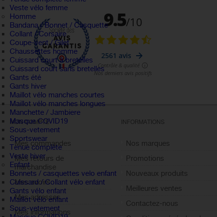
Veste vélo femme
Homme
Bandana / Bonnet / Casquette
Collant / Corsaire
Coupe-vent / Gilet
Chaussettes homme
Cuissard court à bretelles
Cuissard court sans bretelles
Gants été
Gants hiver
Maillot vélo manches courtes
Maillot vélo manches longues
Manchette / Jambiere
Masque COVID19
MON COMPTE
INFORMATIONS
Sous-vetement
Sportswear
Mes commandes
Nos marques
Tenue complète
Veste hiver
Mes retours de
Promotions
Enfant
marchandise
Nouveaux produits
Bonnets / casquettes velo enfant
Mes avoirs
Cuissard / Collant vélo enfant
Meilleures ventes
Gants vélo enfant
Mes adresses
Maillot vélo enfant
Contactez-nous
Sous-vetement
Mes informations