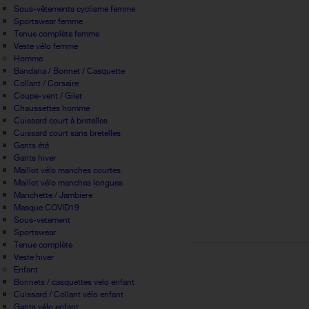
Sous-vêtements cyclisme femme
Sportswear femme
Tenue complète femme
Veste vélo femme
Homme
Bandana / Bonnet / Casquette
Collant / Corsaire
Coupe-vent / Gilet
Chaussettes homme
Cuissard court à bretelles
Cuissard court sans bretelles
Gants été
Gants hiver
Maillot vélo manches courtes
Maillot vélo manches longues
Manchette / Jambiere
Masque COVID19
Sous-vetement
Sportswear
Tenue complète
Veste hiver
Enfant
Bonnets / casquettes velo enfant
Cuissard / Collant vélo enfant
Gants vélo enfant