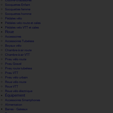
Couvre-chaussures
Socquettes Enfant
Socquettes femme
Socquettes homme
Pédales vélo
Pédales velo route et cales
Pédales velo VTT et cales
Roue
Accessoires
Accessoires Tubeless
Boyaux vélo
Chambre à air route
Chambre à air VTT
Pneu vélo route
Pneu Gravel
Pneu route tubeless
Pneu VTT
Pneu vélo urbain
Roue vélo route
Roue VTT
Roue vélo électrique
Équipement
Accessoires Smartphones
Alimentation
Barres - Gateaux