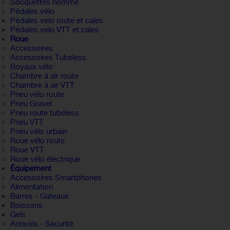
Socquettes homme
Pédales vélo
Pédales velo route et cales
Pédales velo VTT et cales
Roue
Accessoires
Accessoires Tubeless
Boyaux vélo
Chambre à air route
Chambre à air VTT
Pneu vélo route
Pneu Gravel
Pneu route tubeless
Pneu VTT
Pneu vélo urbain
Roue vélo route
Roue VTT
Roue vélo électrique
Équipement
Accessoires Smartphones
Alimentation
Barres - Gateaux
Boissons
Gels
Antivols - Sécurité