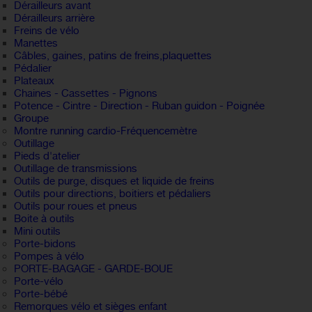
Dérailleurs avant
Dérailleurs arrière
Freins de vélo
Manettes
Câbles, gaines, patins de freins,plaquettes
Pédalier
Plateaux
Chaines - Cassettes - Pignons
Potence - Cintre - Direction - Ruban guidon - Poignée
Groupe
Montre running cardio-Fréquencemètre
Outillage
Pieds d'atelier
Outillage de transmissions
Outils de purge, disques et liquide de freins
Outils pour directions, boitiers et pédaliers
Outils pour roues et pneus
Boite à outils
Mini outils
Porte-bidons
Pompes à vélo
PORTE-BAGAGE - GARDE-BOUE
Porte-vélo
Porte-bébé
Remorques vélo et sièges enfant