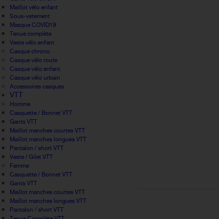
Maillot vélo enfant
Sous-vetement
Masque COVID19
Tenue complète
Veste vélo enfant
Casque chrono
Casque vélo route
Casque vélo enfant
Casque vélo urbain
Accessoires casques
VTT
Homme
Casquette / Bonnet VTT
Gants VTT
Maillot manches courtes VTT
Maillot manches longues VTT
Pantalon / short VTT
Veste / Gilet VTT
Femme
Casquette / Bonnet VTT
Gants VTT
Maillot manches courtes VTT
Maillot manches longues VTT
Pantalon / short VTT
Tenue Complète VTT