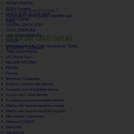
PICNIC POSTNL
Q36.5 Pinarello
Avez vous besoin d'aide ?
QUICK-STEP ALPHA VINYL
Consultez notre page dédiée aux
SCOTT SRAM
FAQ.
SOUDAL QUICK-STEP
TOTAL ÉNERGIES
OFFRIR UNE CARTE CADEAU
UAE TEAM EMIRATES
TUDOR
MONDRAKER FACTORY RACING XC TEAM
TREK SEGAFREDO
UCI World Tour
WILLIER VITTORIA
Route
Femme
Bandana / Casquette
Collant / corsaire velo femme
Cuissard court à bretelles femme
Coupe-vent / Gilet femme
Cuissard court sans bretelles femme
Maillot vélo femme manches courtes
Maillot velo femme manches longues
Manchettes / Jambieres
Masque COVID19
Gants été
Gants hiver