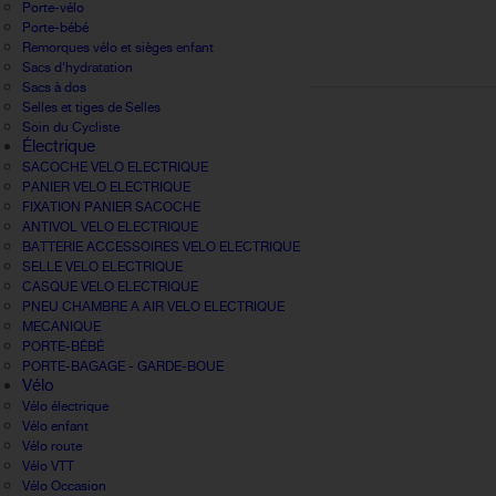
Porte-vélo
Porte-bébé
Remorques vélo et sièges enfant
Sacs d'hydratation
Sacs à dos
Selles et tiges de Selles
Soin du Cycliste
Électrique
SACOCHE VELO ELECTRIQUE
PANIER VELO ELECTRIQUE
FIXATION PANIER SACOCHE
ANTIVOL VELO ELECTRIQUE
BATTERIE ACCESSOIRES VELO ELECTRIQUE
SELLE VELO ELECTRIQUE
CASQUE VELO ELECTRIQUE
PNEU CHAMBRE A AIR VELO ELECTRIQUE
MECANIQUE
PORTE-BÉBÉ
PORTE-BAGAGE - GARDE-BOUE
Vélo
Vélo électrique
Vélo enfant
Vélo route
Vélo VTT
Vélo Occasion