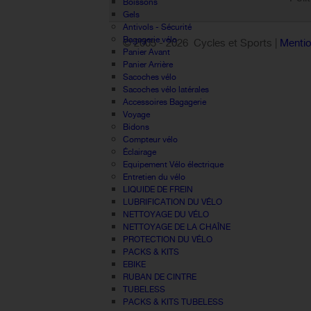
Boissons
Gels
Antivols - Sécurité
Bagagerie vélo
© 2005 -
2026 Cycles et Sports |
Mentio
Panier Avant
Panier Arrière
Sacoches vélo
Sacoches vélo latérales
Accessoires Bagagerie
Voyage
Bidons
Compteur vélo
Éclairage
Equipement Vélo électrique
Entretien du vélo
LIQUIDE DE FREIN
LUBRIFICATION DU VÉLO
NETTOYAGE DU VÉLO
NETTOYAGE DE LA CHAÎNE
PROTECTION DU VÉLO
PACKS & KITS
EBIKE
RUBAN DE CINTRE
TUBELESS
PACKS & KITS TUBELESS