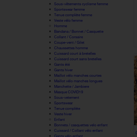
Sous-vêtements cyclisme femme
Sportswear femme
Tenue complète femme
Veste vélo femme
Homme
Bandana / Bonnet / Casquette
Collant / Corsaire
Coupe-vent / Gilet
Chaussettes homme
Cuissard court à bretelles
Cuissard court sans bretelles
Gants été
Gants hiver
Maillot vélo manches courtes
Maillot vélo manches longues
Manchette / Jambiere
Masque COVID19
Sous-vetement
Sportswear
Tenue complète
Veste hiver
Enfant
Bonnets / casquettes velo enfant
Cuissard / Collant vélo enfant
Gants vélo enfant