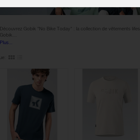
Découvrez Gobik "No Bike Today" : la collection de vêtements lifest
Gobik....
Plus...
ue: