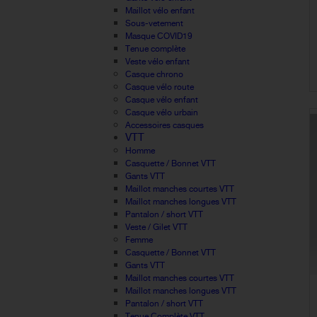
Maillot vélo enfant
Sous-vetement
Masque COVID19
Tenue complète
Veste vélo enfant
Casque chrono
Casque vélo route
Casque vélo enfant
Casque vélo urbain
Accessoires casques
VTT
Homme
Casquette / Bonnet VTT
Gants VTT
Maillot manches courtes VTT
Maillot manches longues VTT
Pantalon / short VTT
Veste / Gilet VTT
Femme
Casquette / Bonnet VTT
Gants VTT
Maillot manches courtes VTT
Maillot manches longues VTT
Pantalon / short VTT
Tenue Complète VTT