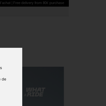
ee delivery from 80€ purchase
us
e de