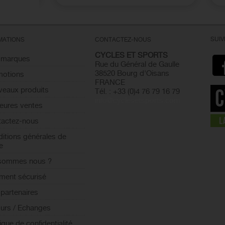
SUI
MATIONS
CONTACTEZ-NOUS
CYCLES ET SPORTS
 marques
Rue du Général de Gaulle
38520 Bourg d'Oisans
motions
FRANCE
eaux produits
Tél. : +33 (0)4 76 79 16 79
info@cyclesetsports.com
leures ventes
actez-nous
itions générales de
e
 sommes nous ?
ment sécurisé
partenaires
urs / Echanges
tique de confidentialité