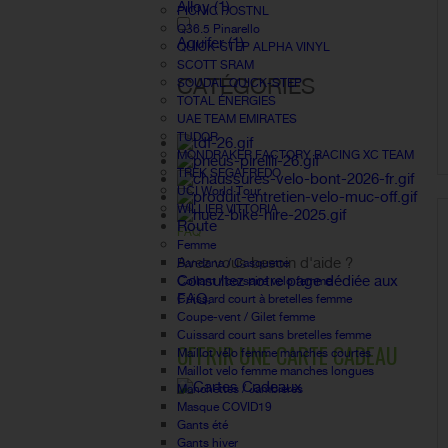
Alloy
(1)
PICNIC POSTNL
Q36.5 Pinarello
Aquifer
(1)
QUICK-STEP ALPHA VINYL
SCOTT SRAM
CATÉGORIES
SOUDAL QUICK-STEP
TOTAL ÉNERGIES
UAE TEAM EMIRATES
TUDOR
MONDRAKER FACTORY RACING XC TEAM
TREK SEGAFREDO
UCI World Tour
WILLIER VITTORIA
Route
FAQ
Femme
Avez vous besoin d'aide ?
Bandana / Casquette
Consultez notre page dédiée aux
Collant / corsaire velo femme
FAQ.
Cuissard court à bretelles femme
Coupe-vent / Gilet femme
Cuissard court sans bretelles femme
OFFRIR UNE CARTE CADEAU
Maillot vélo femme manches courtes
Maillot velo femme manches longues
Manchettes / Jambieres
Masque COVID19
Gants été
Gants hiver