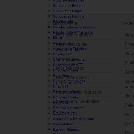
Couvre-chaussures
Socquettes Enfant
Socquettes femme
Socquettes homme
Pédales vélo
MON COMPTE
INFOR
Pédales velo route et cales
Pédales velo VTT et cales
Mes commandes
Nos
Roue
Accessoires
Mes retours de
Pro
Accessoires Tubeless
marchandise
Nouv
Boyaux vélo
Mes avoirs
Chambre à air route
Meil
Chambre à air VTT
Mes adresses
Pneu vélo route
Cont
Pneu Gravel
Mes informations
Cond
Pneu route tubeless
personnelles
vent
Pneu VTT
Mes bons de réduction
Pneu vélo urbain
Qui
Roue vélo route
Mes points de fidélité
Roue VTT
Paie
Sign out
Roue vélo électrique
Équipement
Nos 
Accessoires Smartphones
Reto
Alimentation
Barres - Gateaux
Poli