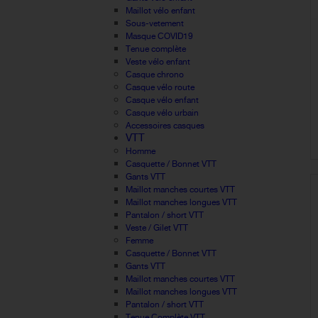
Maillot vélo enfant
Sous-vetement
Masque COVID19
Tenue complète
Veste vélo enfant
Casque chrono
Casque vélo route
Casque vélo enfant
Casque vélo urbain
Accessoires casques
VTT
Homme
Casquette / Bonnet VTT
Gants VTT
Maillot manches courtes VTT
Maillot manches longues VTT
Pantalon / short VTT
Veste / Gilet VTT
Femme
Casquette / Bonnet VTT
Gants VTT
Maillot manches courtes VTT
Maillot manches longues VTT
Pantalon / short VTT
Tenue Complète VTT