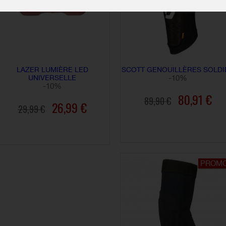
LAZER LUMIÈRE LED
SCOTT GENOUILLÈRES SOLDI
UNIVERSELLE
-10%
-10%
80,91 €
89,90 €
26,99 €
29,99 €
AJOUTER AU PANIER
AJOUTER AU PANIER
PROM