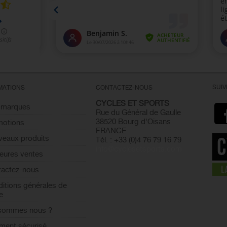
SUI
MATIONS
CONTACTEZ-NOUS
CYCLES ET SPORTS
 marques
Rue du Général de Gaulle
38520 Bourg d'Oisans
motions
FRANCE
eaux produits
Tél. : +33 (0)4 76 79 16 79
info@cyclesetsports.com
leures ventes
actez-nous
itions générales de
e
 sommes nous ?
ment sécurisé