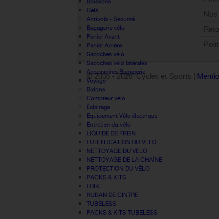
Boissons
Sign out
Gels
Nos 
Antivols - Sécurité
Bagagerie vélo
Reto
Panier Avant
Poli
Panier Arrière
Sacoches vélo
Sacoches vélo latérales
Accessoires Bagagerie
© 2005 -
2026 Cycles et Sports |
Mentio
Voyage
Bidons
Compteur vélo
Éclairage
Equipement Vélo électrique
Entretien du vélo
LIQUIDE DE FREIN
LUBRIFICATION DU VÉLO
NETTOYAGE DU VÉLO
NETTOYAGE DE LA CHAÎNE
PROTECTION DU VÉLO
PACKS & KITS
EBIKE
RUBAN DE CINTRE
TUBELESS
PACKS & KITS TUBELESS