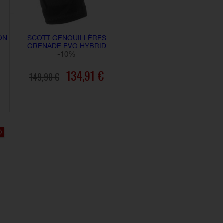
ON
SCOTT GENOUILLÈRES
GRENADE EVO HYBRID
-10%
134,91 €
149,90 €
AJOUTER AU PANIER
O