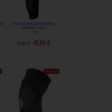
ON
FOX RACING COUDIÈRES
ENDURO D3O
-40%
45,00 €
75,00 €
AJOUTER AU PANIER
O
PROMO