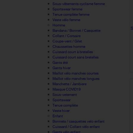
Sous-vêtements cyclisme femme
Sportswear femme
Tenue complète femme
Veste vélo femme
Homme
Bandana / Bonnet / Casquette
Collant / Corsaire
Coupe-vent / Gilet
Chaussettes homme
Cuissard court à bretelles
Cuissard court sans bretelles
Gants été
Gants hiver
Maillot vélo manches courtes
Maillot vélo manches longues
Manchette / Jambiere
Masque COVID19
Sous-vetement
Sportswear
Tenue complète
Veste hiver
Enfant
Bonnets / casquettes velo enfant
Cuissard / Collant vélo enfant
Gants vélo enfant