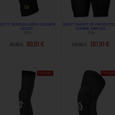
SCOTT GENOUILLÈRES SOLDIER
SCOTT SHORT DE PROTECTI
GHOST
HOMME AIRFLEX
-10%
-10%
80,91 €
107,91 €
89,90 €
119,90 €
AJOUTER AU PANIER
AJOUTER AU PANIER
PROMO
PROM