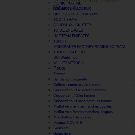
PICNIC POSTNL
Q36.5 Pinarello
QUICK-STEP ALPHA VINYL
SCOTT SRAM
SOUDAL QUICK-STEP
TOTAL ÉNERGIES
UAE TEAM EMIRATES
TUDOR
MONDRAKER FACTORY RACING XC TEAM
TREK SEGAFREDO
UCI World Tour
WILLIER VITTORIA
Route
Femme
Bandana / Casquette
Collant / corsaire velo femme
Cuissard court à bretelles femme
Coupe-vent / Gilet femme
Cuissard court sans bretelles femme
Maillot vélo femme manches courtes
Maillot velo femme manches longues
Manchettes / Jambieres
Masque COVID19
Gants été
Gants hiver