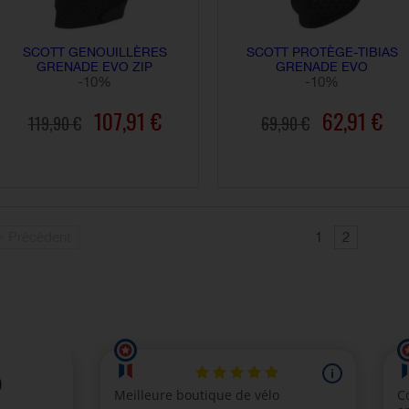
SCOTT GENOUILLÈRES
SCOTT PROTÈGE-TIBIAS
GRENADE EVO ZIP
GRENADE EVO
-10%
-10%
107,91 €
62,91 €
119,90 €
69,90 €
AJOUTER AU PANIER
AJOUTER AU PANIER
« Précédent
1
2