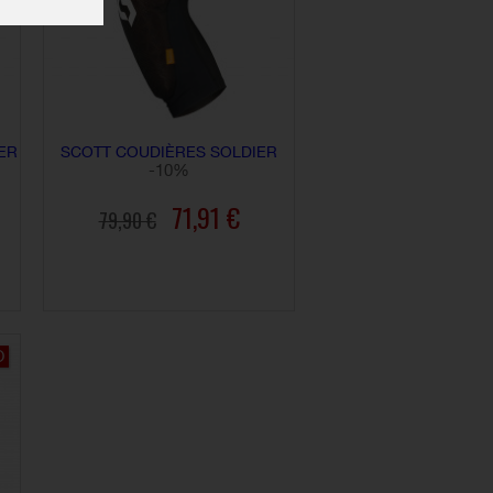
ER
SCOTT COUDIÈRES SOLDIER
-10%
71,91 €
79,90 €
AJOUTER AU PANIER
O