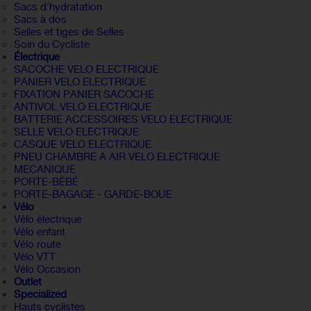
Sacs d'hydratation
Sacs à dos
Selles et tiges de Selles
Soin du Cycliste
Électrique
SACOCHE VELO ELECTRIQUE
PANIER VELO ELECTRIQUE
FIXATION PANIER SACOCHE
ANTIVOL VELO ELECTRIQUE
BATTERIE ACCESSOIRES VELO ELECTRIQUE
SELLE VELO ELECTRIQUE
CASQUE VELO ELECTRIQUE
PNEU CHAMBRE A AIR VELO ELECTRIQUE
MECANIQUE
PORTE-BÉBÉ
PORTE-BAGAGE - GARDE-BOUE
Vélo
Vélo électrique
Vélo enfant
Vélo route
Vélo VTT
Vélo Occasion
Outlet
Specialized
Hauts cyclistes