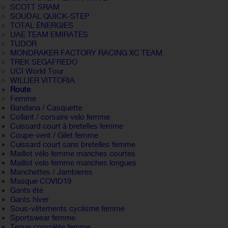
SCOTT SRAM
SOUDAL QUICK-STEP
TOTAL ÉNERGIES
UAE TEAM EMIRATES
TUDOR
MONDRAKER FACTORY RACING XC TEAM
TREK SEGAFREDO
UCI World Tour
WILLIER VITTORIA
Route
Femme
Bandana / Casquette
Collant / corsaire velo femme
Cuissard court à bretelles femme
Coupe-vent / Gilet femme
Cuissard court sans bretelles femme
Maillot vélo femme manches courtes
Maillot velo femme manches longues
Manchettes / Jambieres
Masque COVID19
Gants été
Gants hiver
Sous-vêtements cyclisme femme
Sportswear femme
Tenue complète femme