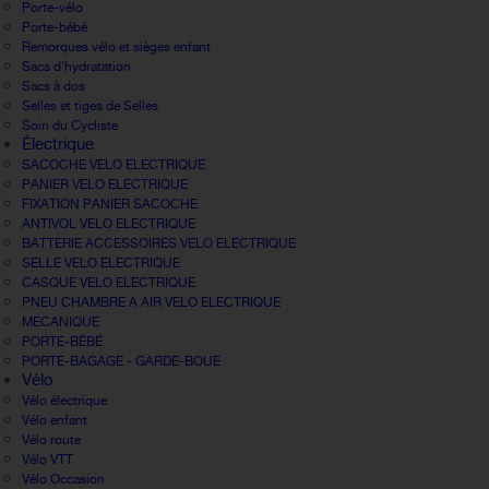
Porte-vélo
Porte-bébé
Remorques vélo et sièges enfant
Sacs d'hydratation
Sacs à dos
Selles et tiges de Selles
Soin du Cycliste
Électrique
SACOCHE VELO ELECTRIQUE
PANIER VELO ELECTRIQUE
FIXATION PANIER SACOCHE
ANTIVOL VELO ELECTRIQUE
BATTERIE ACCESSOIRES VELO ELECTRIQUE
SELLE VELO ELECTRIQUE
CASQUE VELO ELECTRIQUE
PNEU CHAMBRE A AIR VELO ELECTRIQUE
MECANIQUE
PORTE-BÉBÉ
PORTE-BAGAGE - GARDE-BOUE
Vélo
Vélo électrique
Vélo enfant
Vélo route
Vélo VTT
Vélo Occasion