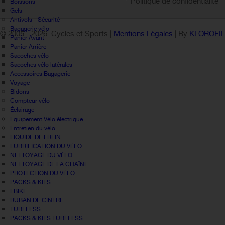
Politique de confidentialité
Boissons
Gels
Antivols - Sécurité
Bagagerie vélo
© 2005 -
2026 Cycles et Sports |
Mentions Légales
| By
KLOROFI
Panier Avant
Panier Arrière
Sacoches vélo
Sacoches vélo latérales
Accessoires Bagagerie
Voyage
Bidons
Compteur vélo
Éclairage
Equipement Vélo électrique
Entretien du vélo
LIQUIDE DE FREIN
LUBRIFICATION DU VÉLO
NETTOYAGE DU VÉLO
NETTOYAGE DE LA CHAÎNE
PROTECTION DU VÉLO
PACKS & KITS
EBIKE
RUBAN DE CINTRE
TUBELESS
PACKS & KITS TUBELESS