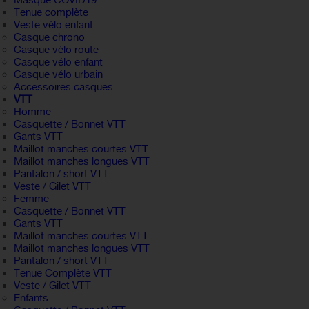
Masque COVID19
Tenue complète
Veste vélo enfant
Casque chrono
Casque vélo route
Casque vélo enfant
Casque vélo urbain
Accessoires casques
VTT
Homme
Casquette / Bonnet VTT
Gants VTT
Maillot manches courtes VTT
Maillot manches longues VTT
Pantalon / short VTT
Veste / Gilet VTT
Femme
Casquette / Bonnet VTT
Gants VTT
Maillot manches courtes VTT
Maillot manches longues VTT
Pantalon / short VTT
Tenue Complète VTT
Veste / Gilet VTT
Enfants