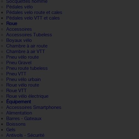
Socquettes homme
Pédales vélo
Pédales velo route et cales
Pédales velo VTT et cales
Roue
Accessoires
Accessoires Tubeless
Boyaux vélo
Chambre à air route
Chambre à air VTT
Pneu vélo route
Pneu Gravel
Pneu route tubeless
Pneu VTT
Pneu vélo urbain
Roue vélo route
Roue VTT
Roue vélo électrique
Équipement
Accessoires Smartphones
Alimentation
Barres - Gateaux
Boissons
Gels
Antivols - Sécurité