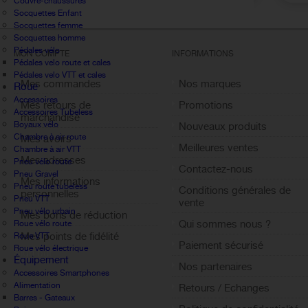
Couvre-chaussures
Socquettes Enfant
Socquettes femme
Socquettes homme
Pédales vélo
MON COMPTE
INFORMATIONS
Pédales velo route et cales
Pédales velo VTT et cales
Mes commandes
Nos marques
Roue
Accessoires
Mes retours de
Promotions
Accessoires Tubeless
marchandise
Boyaux vélo
Nouveaux produits
Chambre à air route
Mes avoirs
Meilleures ventes
Chambre à air VTT
Mes adresses
Pneu vélo route
Contactez-nous
Pneu Gravel
Mes informations
Pneu route tubeless
Conditions générales de
personnelles
Pneu VTT
vente
Pneu vélo urbain
Mes bons de réduction
Qui sommes nous ?
Roue vélo route
Mes points de fidélité
Roue VTT
Paiement sécurisé
Roue vélo électrique
Sign out
Équipement
Nos partenaires
Accessoires Smartphones
Alimentation
Retours / Echanges
Barres - Gateaux