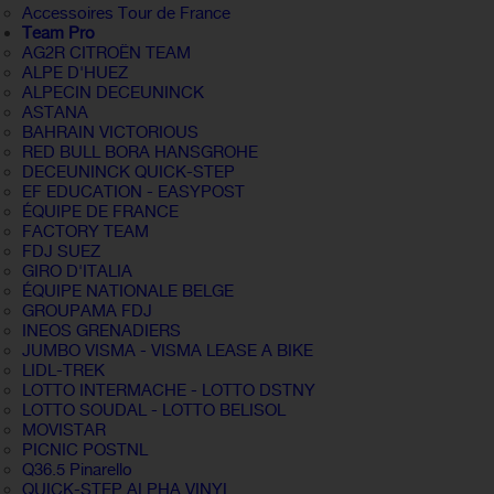
Accessoires Tour de France
Team Pro
AG2R CITROËN TEAM
ALPE D'HUEZ
ALPECIN DECEUNINCK
ASTANA
BAHRAIN VICTORIOUS
RED BULL BORA HANSGROHE
DECEUNINCK QUICK-STEP
EF EDUCATION - EASYPOST
ÉQUIPE DE FRANCE
FACTORY TEAM
FDJ SUEZ
GIRO D'ITALIA
ÉQUIPE NATIONALE BELGE
GROUPAMA FDJ
INEOS GRENADIERS
JUMBO VISMA - VISMA LEASE A BIKE
LIDL-TREK
LOTTO INTERMACHE - LOTTO DSTNY
LOTTO SOUDAL - LOTTO BELISOL
MOVISTAR
PICNIC POSTNL
Q36.5 Pinarello
QUICK-STEP ALPHA VINYL