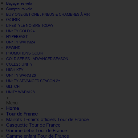
Bagageries vélo
Compteurs velo
BUY ONE GET ONE : PNEUS & CHAMBRES À AIR
GOBIK
LIFESTYLE NO BIKE TODAY
UN1TY COLD 24
HYPEBEAST
UN1TY WARM24
REWIND
PROMOTIONS GOBIK
COLD SERIES · ADVANCED SEASON
COLD25 UNITY
HIGH KEY
UN1TY WARM 25
UN1TY ADVANCED SEASON 25
GLITCH
UNITY WARM 26
+
Menu
Home
Tour de France
Maillots T-shirts officiels Tour de France
Casquette Tour de France
Gamme bébé Tour de France
Gamme enfant Tour de France