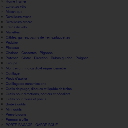
Home Trainer
Lunettes vélo
Mecanique
Dérailleurs avant
Dérailleurs arrière
Freins de vélo
Manettes
Câbles, gaines, patins de freins,plaquettes
Pédalier
Plateaux
Chaines - Cassettes - Pignons
Potence - Cintre - Direction - Ruban guidon - Poignée
Groupe
Montre running cardio-Fréquencemètre
Outillage
Pieds d'atelier
Outillage de transmissions
Outils de purge, disques et liquide de freins
Outils pour directions, boitiers et pédaliers
Outils pour roues et pneus
Boite à outils
Mini outils
Porte-bidons
Pompes à vélo
PORTE-BAGAGE - GARDE-BOUE