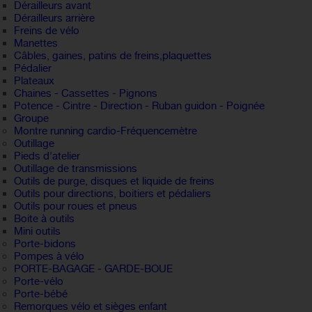
Dérailleurs avant
Dérailleurs arrière
Freins de vélo
Manettes
Câbles, gaines, patins de freins,plaquettes
Pédalier
Plateaux
Chaines - Cassettes - Pignons
Potence - Cintre - Direction - Ruban guidon - Poignée
Groupe
Montre running cardio-Fréquencemètre
Outillage
Pieds d'atelier
Outillage de transmissions
Outils de purge, disques et liquide de freins
Outils pour directions, boitiers et pédaliers
Outils pour roues et pneus
Boite à outils
Mini outils
Porte-bidons
Pompes à vélo
PORTE-BAGAGE - GARDE-BOUE
Porte-vélo
Porte-bébé
Remorques vélo et sièges enfant