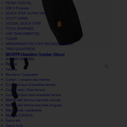
PICNIC POSTNL
Q36.5 Pinarello
QUICK-STEP ALPHA VINYL
SCOTT SRAM
SOUDAL QUICK-STEP
TOTAL ÉNERGIES
UAE TEAM EMIRATES
TUDOR
MONDRAKER FACTORY RACING XC TEAM
TREK SEGAFREDO
UCI World Tour
SCOTT coudière Soldier Ghost
WILLIER VITTORIA
Route
Femme
Bandana / Casquette
Collant / corsaire velo femme
Cuissard court à bretelles femme
Coupe-vent / Gilet femme
Cuissard court sans bretelles femme
Maillot vélo femme manches courtes
Maillot velo femme manches longues
Manchettes / Jambieres
Masque COVID19
Gants été
Gants hiver