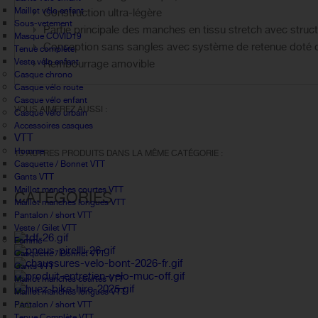
Maillot vélo enfant
Construction ultra-légère
Sous-vetement
Partie principale des manches en tissu stretch avec struc
Masque COVID19
Conception sans sangles avec système de retenue doté d
Tenue complète
Veste vélo enfant
Rembourrage amovible
Casque chrono
Casque vélo route
Casque vélo enfant
VOUS AIMEREZ AUSSI :
Casque vélo urbain
Accessoires casques
VTT
Homme
13 AUTRES PRODUITS DANS LA MÊME CATÉGORIE :
Casquette / Bonnet VTT
Gants VTT
Maillot manches courtes VTT
CATÉGORIES
Maillot manches longues VTT
Pantalon / short VTT
Veste / Gilet VTT
Femme
Casquette / Bonnet VTT
Gants VTT
Maillot manches courtes VTT
Maillot manches longues VTT
Pantalon / short VTT
FAQ
Tenue Complète VTT