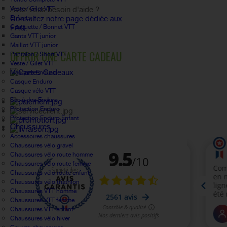
Veste / Gilet VTT
Avez vous besoin d'aide ?
Enfants
Consultez notre page dédiée aux
Casquette / Bonnet VTT
FAQ.
Gants VTT junior
Maillot VTT junior
OFFRIR UNE CARTE CADEAU
Pantalon / Short VTT
Veste / Gilet VTT
Masques Enduro
Casque Enduro
Casque vélo VTT
Sac à dos Enduro
Protection Enduro
Protection Enduro Enfant
Chaussures
Accessoires chaussures
Chaussures vélo gravel
Chaussures vélo route homme
Chaussures vélo route femme
Chaussures vélo route enfant
Chaussures vélo triathlon
Chaussures VTT homme
Chaussures VTT femme
Chaussures VTT enfant
Chaussures vélo hiver