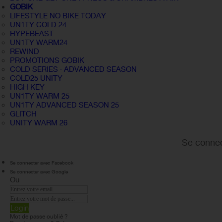
GOBIK
LIFESTYLE NO BIKE TODAY
UN1TY COLD 24
HYPEBEAST
UN1TY WARM24
REWIND
PROMOTIONS GOBIK
COLD SERIES · ADVANCED SEASON
COLD25 UNITY
HIGH KEY
UN1TY WARM 25
UN1TY ADVANCED SEASON 25
GLITCH
UNITY WARM 26
Se connec
Se connecter avec Facebook
Se connecter avec Google
Ou
Login
Mot de passe oublié ?