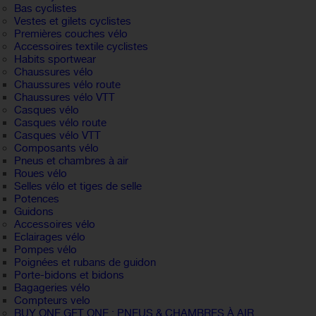
Bas cyclistes
Vestes et gilets cyclistes
Premières couches vélo
Accessoires textile cyclistes
Habits sportwear
Chaussures vélo
Chaussures vélo route
Chaussures vélo VTT
Casques vélo
Casques vélo route
Casques vélo VTT
Composants vélo
Pneus et chambres à air
Roues vélo
Selles vélo et tiges de selle
Potences
Guidons
Accessoires vélo
Eclairages vélo
Pompes vélo
Poignées et rubans de guidon
Porte-bidons et bidons
Bagageries vélo
Compteurs velo
BUY ONE GET ONE : PNEUS & CHAMBRES À AIR