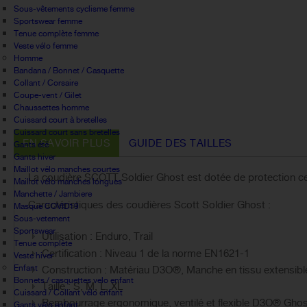
Sous-vêtements cyclisme femme
Sportswear femme
Tenue complète femme
Veste vélo femme
Homme
Bandana / Bonnet / Casquette
Collant / Corsaire
Coupe-vent / Gilet
Chaussettes homme
Cuissard court à bretelles
Cuissard court sans bretelles
EN SAVOIR PLUS
GUIDE DES TAILLES
Gants été
Gants hiver
Maillot vélo manches courtes
La coudière SCOTT Soldier Ghost est dotée de protection cert
Maillot vélo manches longues
Manchette / Jambiere
Caractéristiques des coudières Scott
Soldier Ghost
:
Masque COVID19
Sous-vetement
Sportswear
Utilisation : Enduro, Trail
Tenue complète
Certification : Niveau 1 de la norme EN1621-1
Veste hiver
Enfant
Construction : Matériau D3O®, Manche en tissu extensible
Bonnets / casquettes velo enfant
Taille : S, M, L, XL
Cuissard / Collant vélo enfant
Rembourrage ergonomique, ventilé et flexible D3O® Ghos
Gants vélo enfant