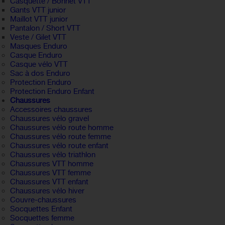
Casquette / Bonnet VTT
Gants VTT junior
Maillot VTT junior
Pantalon / Short VTT
Veste / Gilet VTT
Masques Enduro
Casque Enduro
Casque vélo VTT
Sac à dos Enduro
Protection Enduro
Protection Enduro Enfant
Chaussures
Accessoires chaussures
Chaussures vélo gravel
Chaussures vélo route homme
Chaussures vélo route femme
Chaussures vélo route enfant
Chaussures vélo triathlon
Chaussures VTT homme
Chaussures VTT femme
Chaussures VTT enfant
Chaussures vélo hiver
Couvre-chaussures
Socquettes Enfant
Socquettes femme