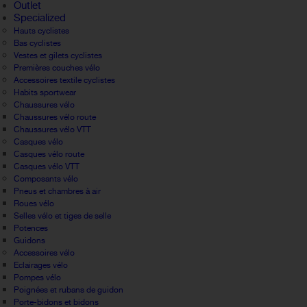
Outlet
Specialized
Hauts cyclistes
Bas cyclistes
Vestes et gilets cyclistes
Premières couches vélo
Accessoires textile cyclistes
Habits sportwear
Chaussures vélo
Chaussures vélo route
Chaussures vélo VTT
Casques vélo
Casques vélo route
Casques vélo VTT
Composants vélo
Pneus et chambres à air
Roues vélo
Selles vélo et tiges de selle
Potences
Guidons
Accessoires vélo
Eclairages vélo
Pompes vélo
Poignées et rubans de guidon
Porte-bidons et bidons