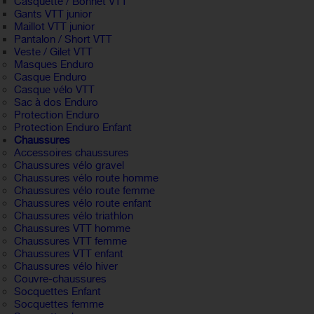
Casquette / Bonnet VTT
Gants VTT junior
Maillot VTT junior
Pantalon / Short VTT
Veste / Gilet VTT
Masques Enduro
Casque Enduro
Casque vélo VTT
Sac à dos Enduro
Protection Enduro
Protection Enduro Enfant
Chaussures
Accessoires chaussures
Chaussures vélo gravel
Chaussures vélo route homme
Chaussures vélo route femme
Chaussures vélo route enfant
Chaussures vélo triathlon
Chaussures VTT homme
Chaussures VTT femme
Chaussures VTT enfant
Chaussures vélo hiver
Couvre-chaussures
Socquettes Enfant
Socquettes femme