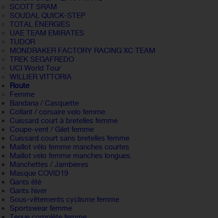
SCOTT SRAM
SOUDAL QUICK-STEP
TOTAL ÉNERGIES
UAE TEAM EMIRATES
TUDOR
MONDRAKER FACTORY RACING XC TEAM
TREK SEGAFREDO
UCI World Tour
WILLIER VITTORIA
Route
Femme
Bandana / Casquette
Collant / corsaire velo femme
Cuissard court à bretelles femme
Coupe-vent / Gilet femme
Cuissard court sans bretelles femme
Maillot vélo femme manches courtes
Maillot velo femme manches longues
Manchettes / Jambieres
Masque COVID19
Gants été
Gants hiver
Sous-vêtements cyclisme femme
Sportswear femme
Tenue complète femme