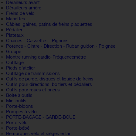
Dérailleurs avant
Dérailleurs arrière
Freins de vélo
Manettes
Câbles, gaines, patins de freins,plaquettes
Pédalier
Plateaux
Chaines - Cassettes - Pignons
Potence - Cintre - Direction - Ruban guidon - Poignée
Groupe
Montre running cardio-Fréquencemètre
Outillage
Pieds d'atelier
Outillage de transmissions
Outils de purge, disques et liquide de freins
Outils pour directions, boitiers et pédaliers
Outils pour roues et pneus
Boite à outils
Mini outils
Porte-bidons
Pompes à vélo
PORTE-BAGAGE - GARDE-BOUE
Porte-vélo
Porte-bébé
Remorques vélo et sièges enfant