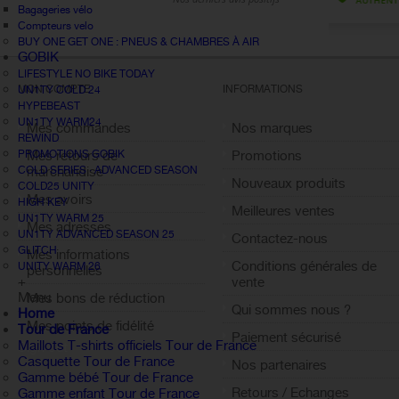
Bagageries vélo
Compteurs velo
BUY ONE GET ONE : PNEUS & CHAMBRES À AIR
GOBIK
LIFESTYLE NO BIKE TODAY
MON COMPTE
INFORMATIONS
UN1TY COLD 24
HYPEBEAST
UN1TY WARM24
Mes commandes
Nos marques
REWIND
Mes retours de
Promotions
PROMOTIONS GOBIK
marchandise
COLD SERIES · ADVANCED SEASON
Nouveaux produits
COLD25 UNITY
Mes avoirs
HIGH KEY
Meilleures ventes
UN1TY WARM 25
Mes adresses
UN1TY ADVANCED SEASON 25
Contactez-nous
GLITCH
Mes informations
Conditions générales de
UNITY WARM 26
personnelles
+
vente
Menu
Mes bons de réduction
Qui sommes nous ?
Home
Mes points de fidélité
Tour de France
Paiement sécurisé
Maillots T-shirts officiels Tour de France
Sign out
Casquette Tour de France
Nos partenaires
Gamme bébé Tour de France
Retours / Echanges
Gamme enfant Tour de France