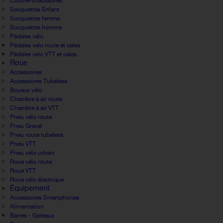
Couvre-chaussures
Socquettes Enfant
Socquettes femme
Socquettes homme
Pédales vélo
Pédales velo route et cales
Pédales velo VTT et cales
Roue
Accessoires
Accessoires Tubeless
Boyaux vélo
Chambre à air route
Chambre à air VTT
Pneu vélo route
Pneu Gravel
Pneu route tubeless
Pneu VTT
Pneu vélo urbain
Roue vélo route
Roue VTT
Roue vélo électrique
Équipement
Accessoires Smartphones
Alimentation
Barres - Gateaux