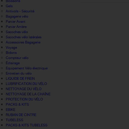
Boissons
Gels
Antivols - Sécurité
Bagagerie vélo
Panier Avant
Panier Arrière
Sacoches vélo
Sacoches vélo latérales
Accessoires Bagagerie
Voyage
Bidons
Compteur vélo
Éclairage
Equipement Vélo électrique
Entretien du vélo
LIQUIDE DE FREIN
LUBRIFICATION DU VÉLO
NETTOYAGE DU VÉLO
NETTOYAGE DE LA CHAÎNE
PROTECTION DU VÉLO
PACKS & KITS
EBIKE
RUBAN DE CINTRE
TUBELESS
PACKS & KITS TUBELESS