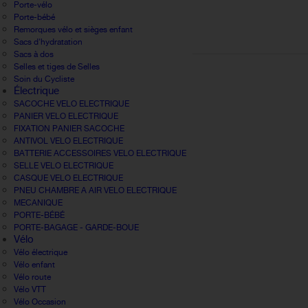
Porte-vélo
Porte-bébé
Remorques vélo et sièges enfant
Sacs d'hydratation
Sacs à dos
Selles et tiges de Selles
Soin du Cycliste
Électrique
SACOCHE VELO ELECTRIQUE
PANIER VELO ELECTRIQUE
FIXATION PANIER SACOCHE
ANTIVOL VELO ELECTRIQUE
BATTERIE ACCESSOIRES VELO ELECTRIQUE
SELLE VELO ELECTRIQUE
CASQUE VELO ELECTRIQUE
PNEU CHAMBRE A AIR VELO ELECTRIQUE
MECANIQUE
PORTE-BÉBÉ
PORTE-BAGAGE - GARDE-BOUE
Vélo
Vélo électrique
Vélo enfant
Vélo route
Vélo VTT
Vélo Occasion