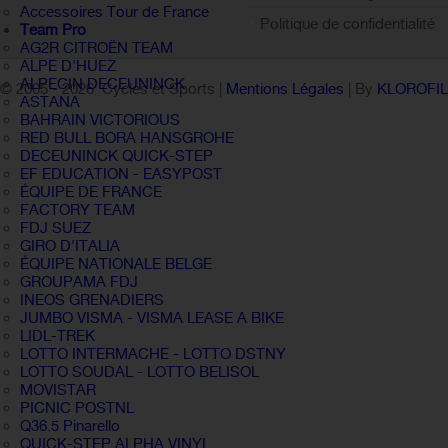
Accessoires Tour de France
Politique de confidentialité
Team Pro
AG2R CITROËN TEAM
ALPE D'HUEZ
ALPECIN DECEUNINCK
© 2005 -
2026 Cycles et Sports |
Mentions Légales
| By
KLOROFI
ASTANA
BAHRAIN VICTORIOUS
RED BULL BORA HANSGROHE
DECEUNINCK QUICK-STEP
EF EDUCATION - EASYPOST
ÉQUIPE DE FRANCE
FACTORY TEAM
FDJ SUEZ
GIRO D'ITALIA
ÉQUIPE NATIONALE BELGE
GROUPAMA FDJ
INEOS GRENADIERS
JUMBO VISMA - VISMA LEASE A BIKE
LIDL-TREK
LOTTO INTERMACHE - LOTTO DSTNY
LOTTO SOUDAL - LOTTO BELISOL
MOVISTAR
PICNIC POSTNL
Q36.5 Pinarello
QUICK-STEP ALPHA VINYL