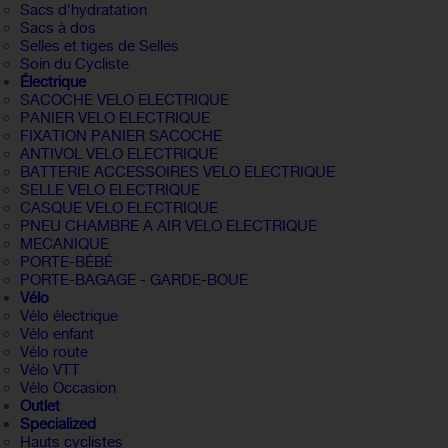
Sacs d'hydratation
Sacs à dos
Selles et tiges de Selles
Soin du Cycliste
Électrique
SACOCHE VELO ELECTRIQUE
PANIER VELO ELECTRIQUE
FIXATION PANIER SACOCHE
ANTIVOL VELO ELECTRIQUE
BATTERIE ACCESSOIRES VELO ELECTRIQUE
SELLE VELO ELECTRIQUE
CASQUE VELO ELECTRIQUE
PNEU CHAMBRE A AIR VELO ELECTRIQUE
MECANIQUE
PORTE-BÉBÉ
PORTE-BAGAGE - GARDE-BOUE
Vélo
Vélo électrique
Vélo enfant
Vélo route
Vélo VTT
Vélo Occasion
Outlet
Specialized
Hauts cyclistes