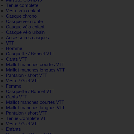
Masque COVID19
Tenue complète
Veste vélo enfant
Casque chrono
Casque vélo route
Casque vélo enfant
Casque vélo urbain
Accessoires casques
VTT
Homme
Casquette / Bonnet VTT
Gants VTT
Maillot manches courtes VTT
Maillot manches longues VTT
Pantalon / short VTT
Veste / Gilet VTT
Femme
Casquette / Bonnet VTT
Gants VTT
Maillot manches courtes VTT
Maillot manches longues VTT
Pantalon / short VTT
Tenue Complète VTT
Veste / Gilet VTT
Enfants