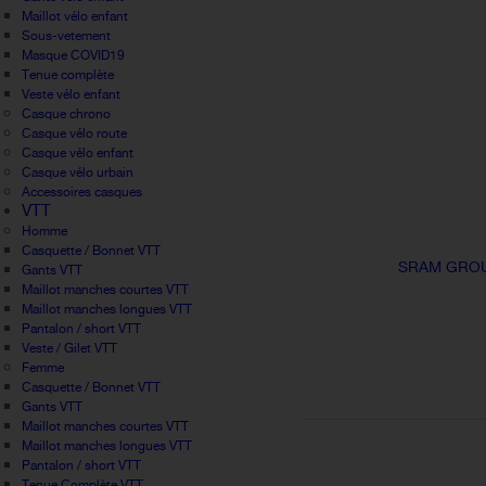
Maillot vélo enfant
Sous-vetement
Masque COVID19
Tenue complète
Veste vélo enfant
Casque chrono
Casque vélo route
Casque vélo enfant
Casque vélo urbain
Accessoires casques
VTT
Homme
Casquette / Bonnet VTT
SRAM GROU
Gants VTT
Maillot manches courtes VTT
Maillot manches longues VTT
Pantalon / short VTT
Veste / Gilet VTT
Femme
Casquette / Bonnet VTT
Gants VTT
Maillot manches courtes VTT
Maillot manches longues VTT
Pantalon / short VTT
Tenue Complète VTT