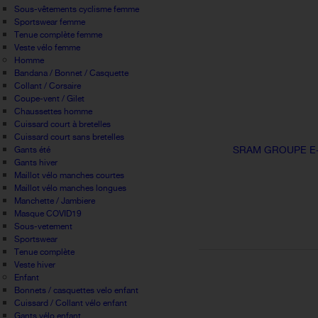
Sous-vêtements cyclisme femme
Sportswear femme
Tenue complète femme
Veste vélo femme
Homme
Bandana / Bonnet / Casquette
Collant / Corsaire
Coupe-vent / Gilet
Chaussettes homme
Cuissard court à bretelles
Cuissard court sans bretelles
SRAM GROUPE E-M
Gants été
Gants hiver
Maillot vélo manches courtes
Maillot vélo manches longues
Manchette / Jambiere
Masque COVID19
Sous-vetement
Sportswear
Tenue complète
Veste hiver
Enfant
Bonnets / casquettes velo enfant
Cuissard / Collant vélo enfant
Gants vélo enfant