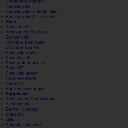
Socquettes homme
Pédales vélo
Pédales velo route et cales
Pédales velo VTT et cales
Roue
Accessoires
Accessoires Tubeless
Boyaux vélo
Chambre à air route
Chambre à air VTT
Pneu vélo route
Pneu Gravel
Pneu route tubeless
Pneu VTT
Pneu vélo urbain
Roue vélo route
Roue VTT
Roue vélo électrique
Équipement
Accessoires Smartphones
Alimentation
Barres - Gateaux
Boissons
Gels
Antivols - Sécurité