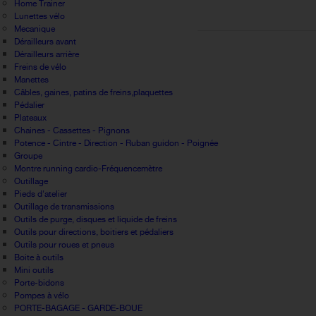
Home Trainer
Lunettes vélo
Mecanique
Dérailleurs avant
Dérailleurs arrière
Freins de vélo
Manettes
Câbles, gaines, patins de freins,plaquettes
Pédalier
Plateaux
Chaines - Cassettes - Pignons
Potence - Cintre - Direction - Ruban guidon - Poignée
Groupe
Montre running cardio-Fréquencemètre
Outillage
Pieds d'atelier
Outillage de transmissions
Outils de purge, disques et liquide de freins
Outils pour directions, boitiers et pédaliers
Outils pour roues et pneus
Boite à outils
Mini outils
Porte-bidons
Pompes à vélo
PORTE-BAGAGE - GARDE-BOUE