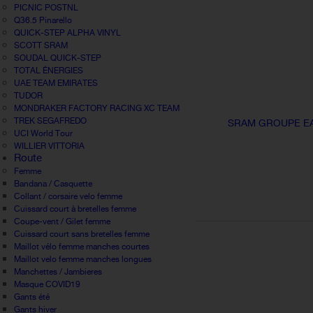
PICNIC POSTNL
Q36.5 Pinarello
QUICK-STEP ALPHA VINYL
SCOTT SRAM
SOUDAL QUICK-STEP
TOTAL ÉNERGIES
UAE TEAM EMIRATES
TUDOR
MONDRAKER FACTORY RACING XC TEAM
TREK SEGAFREDO
SRAM GROUPE EAG
UCI World Tour
WILLIER VITTORIA
Route
Femme
Bandana / Casquette
Collant / corsaire velo femme
Cuissard court à bretelles femme
Coupe-vent / Gilet femme
Cuissard court sans bretelles femme
Maillot vélo femme manches courtes
Maillot velo femme manches longues
Manchettes / Jambieres
Masque COVID19
Gants été
Gants hiver