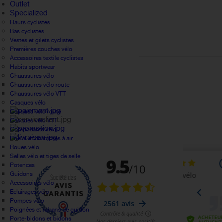
Outlet
Specialized
Hauts cyclistes
Bas cyclistes
Vestes et gilets cyclistes
Premières couches vélo
Accessoires textile cyclistes
Habits sportwear
Chaussures vélo
Chaussures vélo route
Chaussures vélo VTT
Casques vélo
Casques vélo route
Casques vélo VTT
Composants vélo
Pneus et chambres à air
Roues vélo
Selles vélo et tiges de selle
Potences
Guidons
Accessoires vélo
Eclairages vélo
Pompes vélo
Poignées et rubans de guidon
Porte-bidons et bidons