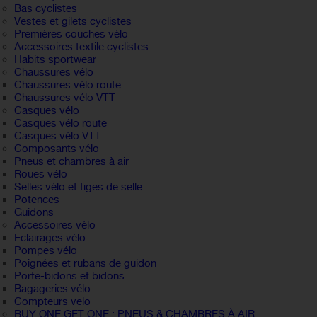
Bas cyclistes
Vestes et gilets cyclistes
Premières couches vélo
Accessoires textile cyclistes
Habits sportwear
Chaussures vélo
Chaussures vélo route
Chaussures vélo VTT
Casques vélo
Casques vélo route
Casques vélo VTT
Composants vélo
Pneus et chambres à air
Roues vélo
Selles vélo et tiges de selle
Potences
Guidons
Accessoires vélo
Eclairages vélo
Pompes vélo
Poignées et rubans de guidon
Porte-bidons et bidons
Bagageries vélo
Compteurs velo
BUY ONE GET ONE : PNEUS & CHAMBRES À AIR