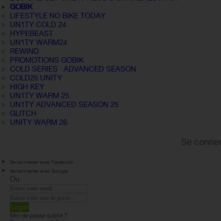
GOBIK
LIFESTYLE NO BIKE TODAY
UN1TY COLD 24
HYPEBEAST
UN1TY WARM24
REWIND
PROMOTIONS GOBIK
COLD SERIES · ADVANCED SEASON
COLD25 UNITY
HIGH KEY
UN1TY WARM 25
UN1TY ADVANCED SEASON 25
GLITCH
UNITY WARM 26
Se connec
Se connecter avec Facebook
Se connecter avec Google
Ou
Login
Mot de passe oublié ?