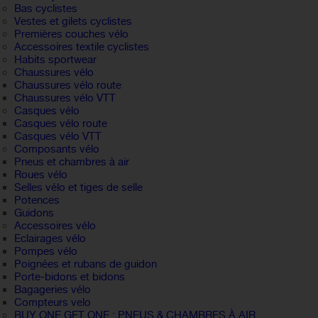
Bas cyclistes
Vestes et gilets cyclistes
Premières couches vélo
Accessoires textile cyclistes
Habits sportwear
Chaussures vélo
Chaussures vélo route
Chaussures vélo VTT
Casques vélo
Casques vélo route
Casques vélo VTT
Composants vélo
Pneus et chambres à air
Roues vélo
Selles vélo et tiges de selle
Potences
Guidons
Accessoires vélo
Eclairages vélo
Pompes vélo
Poignées et rubans de guidon
Porte-bidons et bidons
Bagageries vélo
Compteurs velo
BUY ONE GET ONE : PNEUS & CHAMBRES À AIR