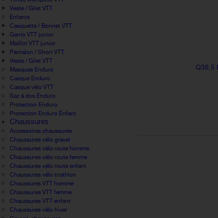
Veste / Gilet VTT
Enfants
Casquette / Bonnet VTT
Gants VTT junior
Maillot VTT junior
Pantalon / Short VTT
Veste / Gilet VTT
Q36.5
Masques Enduro
Casque Enduro
Casque vélo VTT
Sac à dos Enduro
Protection Enduro
Protection Enduro Enfant
Chaussures
Accessoires chaussures
Chaussures vélo gravel
Chaussures vélo route homme
Chaussures vélo route femme
Chaussures vélo route enfant
Chaussures vélo triathlon
Chaussures VTT homme
Chaussures VTT femme
Chaussures VTT enfant
Chaussures vélo hiver