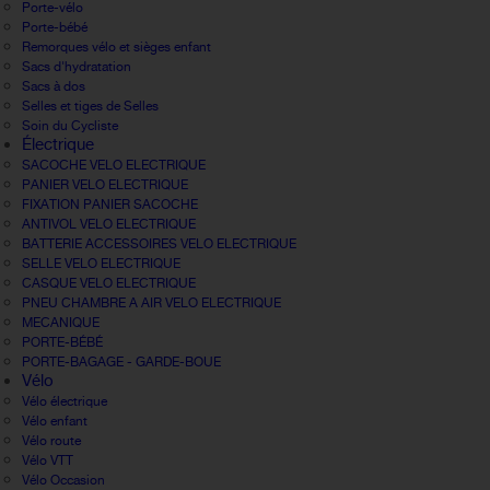
Porte-vélo
Porte-bébé
Remorques vélo et sièges enfant
Sacs d'hydratation
Sacs à dos
Selles et tiges de Selles
Soin du Cycliste
Électrique
SACOCHE VELO ELECTRIQUE
PANIER VELO ELECTRIQUE
FIXATION PANIER SACOCHE
ANTIVOL VELO ELECTRIQUE
BATTERIE ACCESSOIRES VELO ELECTRIQUE
SELLE VELO ELECTRIQUE
CASQUE VELO ELECTRIQUE
PNEU CHAMBRE A AIR VELO ELECTRIQUE
MECANIQUE
PORTE-BÉBÉ
PORTE-BAGAGE - GARDE-BOUE
Vélo
Vélo électrique
Vélo enfant
Vélo route
Vélo VTT
Vélo Occasion