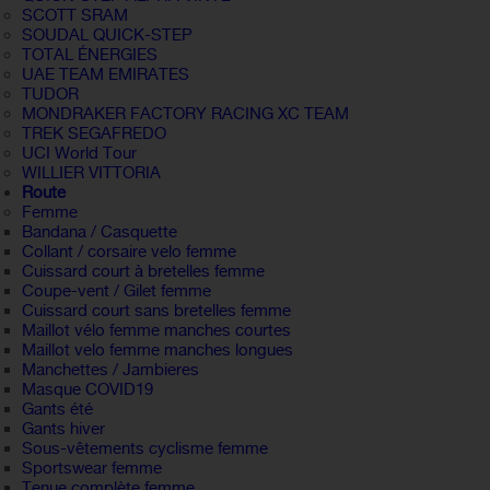
SCOTT SRAM
SOUDAL QUICK-STEP
TOTAL ÉNERGIES
UAE TEAM EMIRATES
TUDOR
MONDRAKER FACTORY RACING XC TEAM
TREK SEGAFREDO
UCI World Tour
WILLIER VITTORIA
Route
Femme
Bandana / Casquette
Collant / corsaire velo femme
Cuissard court à bretelles femme
Coupe-vent / Gilet femme
Cuissard court sans bretelles femme
Maillot vélo femme manches courtes
Maillot velo femme manches longues
Manchettes / Jambieres
Masque COVID19
Gants été
Gants hiver
Sous-vêtements cyclisme femme
Sportswear femme
Tenue complète femme