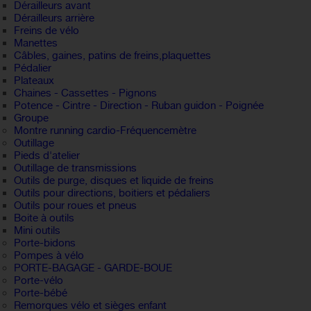
Dérailleurs avant
Dérailleurs arrière
Freins de vélo
Manettes
Câbles, gaines, patins de freins,plaquettes
Pédalier
Plateaux
Chaines - Cassettes - Pignons
Potence - Cintre - Direction - Ruban guidon - Poignée
Groupe
Montre running cardio-Fréquencemètre
Outillage
Pieds d'atelier
Outillage de transmissions
Outils de purge, disques et liquide de freins
Outils pour directions, boitiers et pédaliers
Outils pour roues et pneus
Boite à outils
Mini outils
Porte-bidons
Pompes à vélo
PORTE-BAGAGE - GARDE-BOUE
Porte-vélo
Porte-bébé
Remorques vélo et sièges enfant