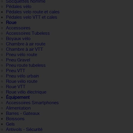
Socquettes homme
Pédales vélo
Pédales velo route et cales
Pédales velo VTT et cales
Roue
Accessoires
Accessoires Tubeless
Boyaux vélo
Chambre à air route
Chambre à air VTT
Pneu vélo route
Pneu Gravel
Pneu route tubeless
Pneu VTT
Pneu vélo urbain
Roue vélo route
Roue VTT
Roue vélo électrique
Équipement
Accessoires Smartphones
Alimentation
Barres - Gateaux
Boissons
Gels
Antivols - Sécurité