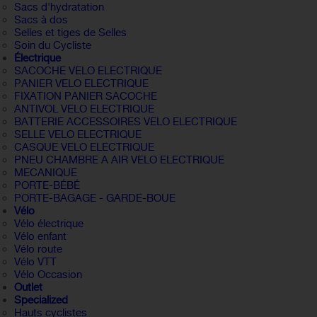
Sacs d'hydratation
Sacs à dos
Selles et tiges de Selles
Soin du Cycliste
Électrique
SACOCHE VELO ELECTRIQUE
PANIER VELO ELECTRIQUE
FIXATION PANIER SACOCHE
ANTIVOL VELO ELECTRIQUE
BATTERIE ACCESSOIRES VELO ELECTRIQUE
SELLE VELO ELECTRIQUE
CASQUE VELO ELECTRIQUE
PNEU CHAMBRE A AIR VELO ELECTRIQUE
MECANIQUE
PORTE-BÉBÉ
PORTE-BAGAGE - GARDE-BOUE
Vélo
Vélo électrique
Vélo enfant
Vélo route
Vélo VTT
Vélo Occasion
Outlet
Specialized
Hauts cyclistes