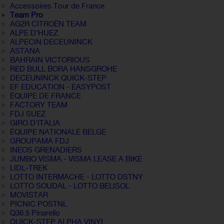
Accessoires Tour de France
Team Pro
AG2R CITROËN TEAM
ALPE D'HUEZ
ALPECIN DECEUNINCK
ASTANA
BAHRAIN VICTORIOUS
RED BULL BORA HANSGROHE
DECEUNINCK QUICK-STEP
EF EDUCATION - EASYPOST
ÉQUIPE DE FRANCE
FACTORY TEAM
FDJ SUEZ
GIRO D'ITALIA
ÉQUIPE NATIONALE BELGE
GROUPAMA FDJ
INEOS GRENADIERS
JUMBO VISMA - VISMA LEASE A BIKE
LIDL-TREK
LOTTO INTERMACHE - LOTTO DSTNY
LOTTO SOUDAL - LOTTO BELISOL
MOVISTAR
PICNIC POSTNL
Q36.5 Pinarello
QUICK-STEP ALPHA VINYL