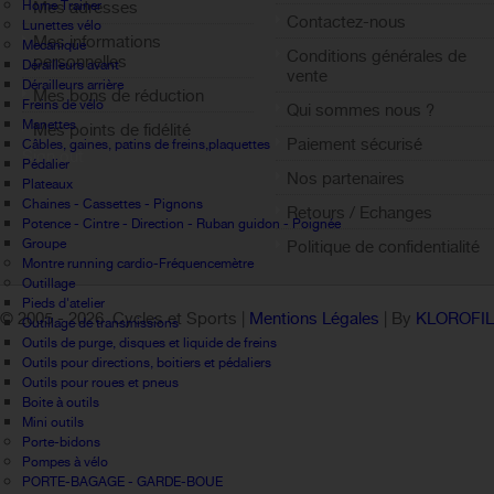
Home Trainer
Mes adresses
Contactez-nous
Lunettes vélo
Mes informations
Mecanique
Conditions générales de
personnelles
Dérailleurs avant
vente
Dérailleurs arrière
Mes bons de réduction
Freins de vélo
Qui sommes nous ?
Manettes
Mes points de fidélité
Paiement sécurisé
Câbles, gaines, patins de freins,plaquettes
Sign out
Pédalier
Nos partenaires
Plateaux
Chaines - Cassettes - Pignons
Retours / Echanges
Potence - Cintre - Direction - Ruban guidon - Poignée
Groupe
Politique de confidentialité
Montre running cardio-Fréquencemètre
Outillage
Pieds d'atelier
© 2005 -
2026 Cycles et Sports |
Mentions Légales
| By
KLOROFI
Outillage de transmissions
Outils de purge, disques et liquide de freins
Outils pour directions, boitiers et pédaliers
Outils pour roues et pneus
Boite à outils
Mini outils
Porte-bidons
Pompes à vélo
PORTE-BAGAGE - GARDE-BOUE