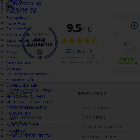
Boissons
Gels
Antivols - Sécurité
Bagagerie vélo
Panier Avant
Panier Arrière
Sacoches vélo
Sacoches vélo latérales
Accessoires Bagagerie
Voyage
Bidons
Compteur vélo
Éclairage
Equipement Vélo électrique
Entretien du vélo
LIQUIDE DE FREIN
LUBRIFICATION DU VÉLO
MON COMPTE
INFORMATIONS
NETTOYAGE DU VÉLO
NETTOYAGE DE LA CHAÎNE
Mes commandes
Nos marques
PROTECTION DU VÉLO
PACKS & KITS
Mes retours de
Promotions
EBIKE
marchandise
RUBAN DE CINTRE
Nouveaux produits
TUBELESS
Mes avoirs
PACKS & KITS TUBELESS
Meilleures ventes