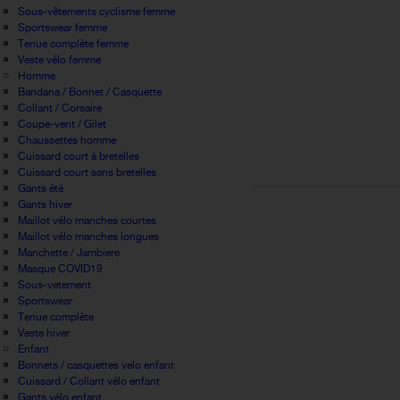
Sous-vêtements cyclisme femme
Sportswear femme
Tenue complète femme
Veste vélo femme
Homme
Bandana / Bonnet / Casquette
Collant / Corsaire
Coupe-vent / Gilet
Chaussettes homme
Cuissard court à bretelles
Cuissard court sans bretelles
Gants été
Gants hiver
Maillot vélo manches courtes
Maillot vélo manches longues
Manchette / Jambiere
Masque COVID19
Sous-vetement
Sportswear
Tenue complète
Veste hiver
Enfant
Bonnets / casquettes velo enfant
Cuissard / Collant vélo enfant
Gants vélo enfant