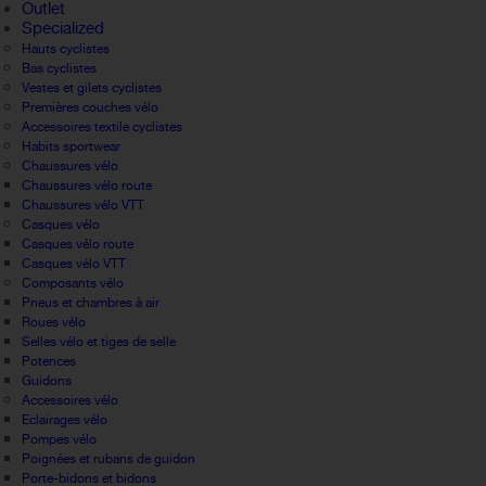
Outlet
Specialized
Hauts cyclistes
Bas cyclistes
Vestes et gilets cyclistes
Premières couches vélo
Accessoires textile cyclistes
Habits sportwear
Chaussures vélo
Chaussures vélo route
Chaussures vélo VTT
Casques vélo
Casques vélo route
Casques vélo VTT
Composants vélo
Pneus et chambres à air
Roues vélo
Selles vélo et tiges de selle
Potences
Guidons
Accessoires vélo
Eclairages vélo
Pompes vélo
Poignées et rubans de guidon
Porte-bidons et bidons