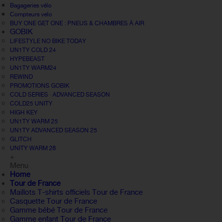
Bagageries vélo
Compteurs velo
BUY ONE GET ONE : PNEUS & CHAMBRES À AIR
GOBIK
LIFESTYLE NO BIKE TODAY
UN1TY COLD 24
HYPEBEAST
UN1TY WARM24
REWIND
PROMOTIONS GOBIK
COLD SERIES · ADVANCED SEASON
COLD25 UNITY
HIGH KEY
UN1TY WARM 25
UN1TY ADVANCED SEASON 25
GLITCH
UNITY WARM 26
+
Menu
Home
Tour de France
Maillots T-shirts officiels Tour de France
Casquette Tour de France
Gamme bébé Tour de France
Gamme enfant Tour de France