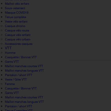
Maillot vélo enfant
Sous-vetement
Masque COVID19
Tenue complète
Veste vélo enfant
Casque chrono
Casque vélo route
Casque vélo enfant
Casque vélo urbain
Accessoires casques
VTT
Homme
Casquette / Bonnet VTT
Gants VTT
Maillot manches courtes VTT
Maillot manches longues VTT
Pantalon / short VTT
Veste / Gilet VTT
Femme
Casquette / Bonnet VTT
Gants VTT
Maillot manches courtes VTT
Maillot manches longues VTT
Pantalon / short VTT
Tenue Complète VTT