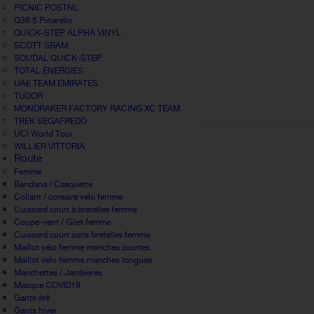
PICNIC POSTNL
Q36.5 Pinarello
QUICK-STEP ALPHA VINYL
SCOTT SRAM
SOUDAL QUICK-STEP
TOTAL ÉNERGIES
UAE TEAM EMIRATES
TUDOR
MONDRAKER FACTORY RACING XC TEAM
TREK SEGAFREDO
UCI World Tour
WILLIER VITTORIA
Route
Femme
Bandana / Casquette
Collant / corsaire velo femme
Cuissard court à bretelles femme
Coupe-vent / Gilet femme
Cuissard court sans bretelles femme
Maillot vélo femme manches courtes
Maillot velo femme manches longues
Manchettes / Jambieres
Masque COVID19
Gants été
Gants hiver