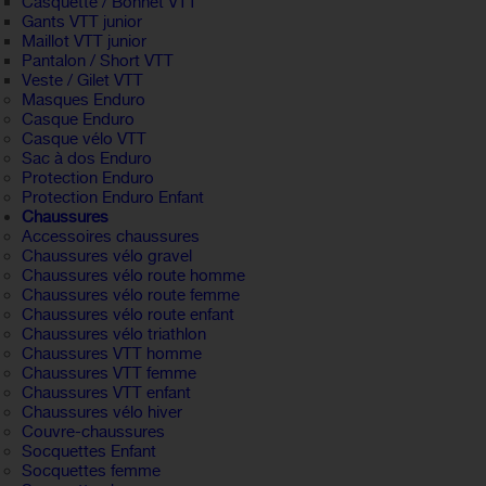
Casquette / Bonnet VTT
Gants VTT junior
Maillot VTT junior
Pantalon / Short VTT
Veste / Gilet VTT
Masques Enduro
Casque Enduro
Casque vélo VTT
Sac à dos Enduro
Protection Enduro
Protection Enduro Enfant
Chaussures
Accessoires chaussures
Chaussures vélo gravel
Chaussures vélo route homme
Chaussures vélo route femme
Chaussures vélo route enfant
Chaussures vélo triathlon
Chaussures VTT homme
Chaussures VTT femme
Chaussures VTT enfant
Chaussures vélo hiver
Couvre-chaussures
Socquettes Enfant
Socquettes femme