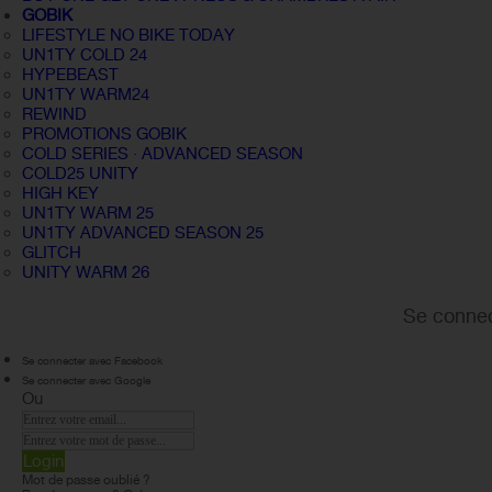
GOBIK
LIFESTYLE NO BIKE TODAY
UN1TY COLD 24
HYPEBEAST
UN1TY WARM24
REWIND
PROMOTIONS GOBIK
COLD SERIES · ADVANCED SEASON
COLD25 UNITY
HIGH KEY
UN1TY WARM 25
UN1TY ADVANCED SEASON 25
GLITCH
UNITY WARM 26
Se connec
Se connecter avec Facebook
Se connecter avec Google
Ou
Login
Mot de passe oublié ?