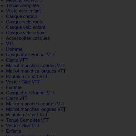
Masque COVID19
Tenue complète
Veste vélo enfant
Casque chrono
Casque vélo route
Casque vélo enfant
Casque vélo urbain
Accessoires casques
VTT
Homme
Casquette / Bonnet VTT
Gants VTT
Maillot manches courtes VTT
Maillot manches longues VTT
Pantalon / short VTT
Veste / Gilet VTT
Femme
Casquette / Bonnet VTT
Gants VTT
Maillot manches courtes VTT
Maillot manches longues VTT
Pantalon / short VTT
Tenue Complète VTT
Veste / Gilet VTT
Enfants