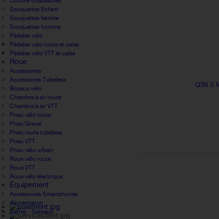
Couvre-chaussures
Socquettes Enfant
Socquettes femme
Socquettes homme
Pédales vélo
Pédales velo route et cales
Pédales velo VTT et cales
Roue
Accessoires
Accessoires Tubeless
Q36.5
Boyaux vélo
Chambre à air route
Chambre à air VTT
Pneu vélo route
Pneu Gravel
Pneu route tubeless
Pneu VTT
Pneu vélo urbain
Roue vélo route
Roue VTT
Roue vélo électrique
Équipement
Accessoires Smartphones
Alimentation
Barres - Gateaux