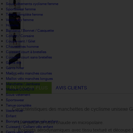
Sous-vêtements cyclisme femme
Sportswear femme
Tenue complète femme
Veste vélo femme
Homme
Bandana / Bonnet / Casquette
Collant / Corsaire
Coupe-vent / Gilet
Chaussettes homme
Cuissard court à bretelles
Cuissard court sans bretelles
Gants été
Gants hiver
Maillot vélo manches courtes
Maillot vélo manches longues
Manchette / Jambiere
EN SAVOIR PLUS
AVIS CLIENTS
Masque COVID19
Sous-vetement
Sportswear
Tenue complète
Caractéristiques des manchettes de cyclisme unisexe 
Veste hiver
Enfant
Bonnets / casquettes velo enfant
Une pièce de tissu chaude en micropolaire.
Cuissard / Collant vélo enfant
Poignets aérodynamiques avec tissu texturé et découpe l
Gants vélo enfant