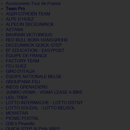
Accessoires Tour de France
Team Pro
AG2R CITROËN TEAM
ALPE D'HUEZ
ALPECIN DECEUNINCK
ASTANA
BAHRAIN VICTORIOUS
RED BULL BORA HANSGROHE
DECEUNINCK QUICK-STEP
EF EDUCATION - EASYPOST
ÉQUIPE DE FRANCE
FACTORY TEAM
FDJ SUEZ
GIRO D'ITALIA
ÉQUIPE NATIONALE BELGE
GROUPAMA FDJ
INEOS GRENADIERS
JUMBO VISMA - VISMA LEASE A BIKE
LIDL-TREK
LOTTO INTERMACHE - LOTTO DSTNY
LOTTO SOUDAL - LOTTO BELISOL
MOVISTAR
PICNIC POSTNL
Q36.5 Pinarello
QUICK-STEP ALPHA VINYL