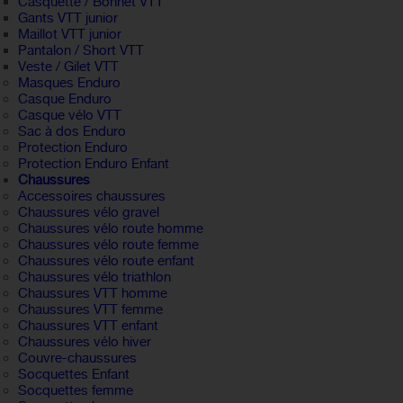
Casquette / Bonnet VTT
Gants VTT junior
Maillot VTT junior
Pantalon / Short VTT
Veste / Gilet VTT
Masques Enduro
Casque Enduro
Casque vélo VTT
Sac à dos Enduro
Protection Enduro
Protection Enduro Enfant
Chaussures
Accessoires chaussures
Chaussures vélo gravel
Chaussures vélo route homme
Chaussures vélo route femme
Chaussures vélo route enfant
Chaussures vélo triathlon
Chaussures VTT homme
Chaussures VTT femme
Chaussures VTT enfant
Chaussures vélo hiver
Couvre-chaussures
Socquettes Enfant
Socquettes femme