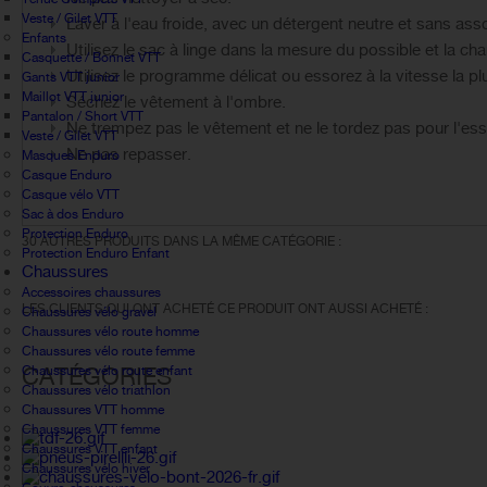
Veste / Gilet VTT
Laver à l'eau froide, avec un détergent neutre et sans ass
Enfants
Utilisez le sac à linge dans la mesure du possible et la ch
Casquette / Bonnet VTT
Utilisez le programme délicat ou essorez à la vitesse la p
Gants VTT junior
Maillot VTT junior
Séchez le vêtement à l'ombre.
Pantalon / Short VTT
Ne trempez pas le vêtement et ne le tordez pas pour l'ess
Veste / Gilet VTT
Ne pas repasser.
Masques Enduro
Casque Enduro
Casque vélo VTT
Sac à dos Enduro
Protection Enduro
30 AUTRES PRODUITS DANS LA MÊME CATÉGORIE :
Protection Enduro Enfant
Chaussures
Accessoires chaussures
LES CLIENTS QUI ONT ACHETÉ CE PRODUIT ONT AUSSI ACHETÉ :
Chaussures vélo gravel
Chaussures vélo route homme
Chaussures vélo route femme
CATÉGORIES
Chaussures vélo route enfant
Chaussures vélo triathlon
Chaussures VTT homme
Chaussures VTT femme
Chaussures VTT enfant
Chaussures vélo hiver