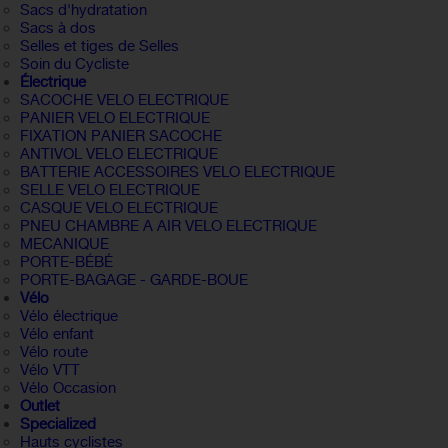
Sacs d'hydratation
Sacs à dos
Selles et tiges de Selles
Soin du Cycliste
Électrique
SACOCHE VELO ELECTRIQUE
PANIER VELO ELECTRIQUE
FIXATION PANIER SACOCHE
ANTIVOL VELO ELECTRIQUE
BATTERIE ACCESSOIRES VELO ELECTRIQUE
SELLE VELO ELECTRIQUE
CASQUE VELO ELECTRIQUE
PNEU CHAMBRE A AIR VELO ELECTRIQUE
MECANIQUE
PORTE-BÉBÉ
PORTE-BAGAGE - GARDE-BOUE
Vélo
Vélo électrique
Vélo enfant
Vélo route
Vélo VTT
Vélo Occasion
Outlet
Specialized
Hauts cyclistes