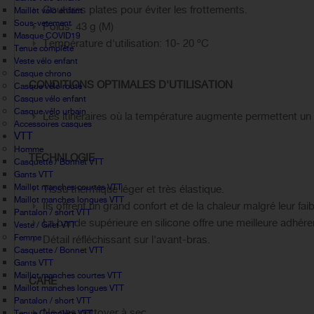
Coutures plates pour éviter les frottements.
Maillot vélo enfant
Sous-vetement
Poids: 43 g (M)
Masque COVID19
Température d'utilisation: 10- 20 ºC
Tenue complète
Veste vélo enfant
Casque chrono
CONDITIONS OPTIMALES D'UTILISATION
Casque vélo route
Casque vélo enfant
Casque vélo urbain
Les itinéraires où la température augmente permettent 
Accessoires casques
VTT
Homme
TECHNLOGIE
Casquette / Bonnet VTT
Gants VTT
Maillot manches courtes VTT
Tissu thermique léger et très élastique.
Maillot manches longues VTT
Ils offrent un grand confort et de la chaleur malgré leur fai
Pantalon / short VTT
La bande supérieure en silicone offre une meilleure adhér
Veste / Gilet VTT
Femme
Détail réfléchissant sur l'avant-bras.
Casquette / Bonnet VTT
Gants VTT
Maillot manches courtes VTT
CARE
Maillot manches longues VTT
Pantalon / short VTT
Ne pas nettoyer à sec.
Tenue Complète VTT