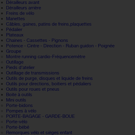
Dérailleurs avant
Dérailleurs arrière
Freins de vélo
Manettes
Câbles, gaines, patins de freins,plaquettes
Pédalier
Plateaux
Chaines - Cassettes - Pignons
Potence - Cintre - Direction - Ruban guidon - Poignée
Groupe
Montre running cardio-Fréquencemètre
Outillage
Pieds d'atelier
Outillage de transmissions
Outils de purge, disques et liquide de freins
Outils pour directions, boitiers et pédaliers
Outils pour roues et pneus
Boite à outils
Mini outils
Porte-bidons
Pompes à vélo
PORTE-BAGAGE - GARDE-BOUE
Porte-vélo
Porte-bébé
Remorques vélo et sièges enfant