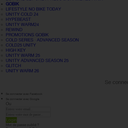
GOBIK
LIFESTYLE NO BIKE TODAY
UN1TY COLD 24
HYPEBEAST
UN1TY WARM24
REWIND
PROMOTIONS GOBIK
COLD SERIES · ADVANCED SEASON
COLD25 UNITY
HIGH KEY
UN1TY WARM 25
UN1TY ADVANCED SEASON 25
GLITCH
UNITY WARM 26
Se connec
Se connecter avec Facebook
Se connecter avec Google
Ou
Login
Mot de passe oublié ?