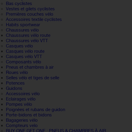
Bas cyclistes
Vestes et gilets cyclistes
Premières couches vélo
Accessoires textile cyclistes
Habits sportwear
Chaussures vélo
Chaussures vélo route
Chaussures vélo VTT
Casques vélo
Casques vélo route
Casques vélo VTT
Composants vélo
Pneus et chambres à air
Roues vélo
Selles vélo et tiges de selle
Potences
Guidons
Accessoires vélo
Eclairages vélo
Pompes vélo
Poignées et rubans de guidon
Porte-bidons et bidons
Bagageries vélo
Compteurs velo
BUY ONE GET ONE : PNEUS & CHAMBRES À AIR