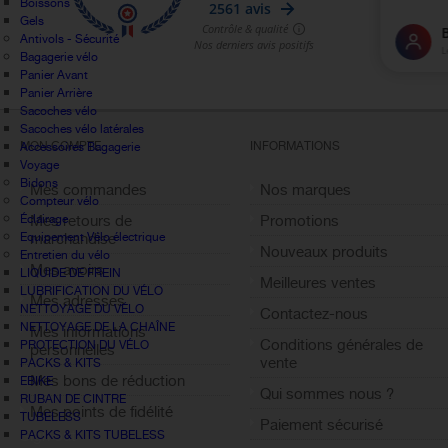
Boissons
Gels
Antivols - Sécurité
Bagagerie vélo
Panier Avant
Panier Arrière
Sacoches vélo
Sacoches vélo latérales
MON COMPTE
INFORMATIONS
Accessoires Bagagerie
Voyage
Bidons
Mes commandes
Nos marques
Compteur vélo
Éclairage
Mes retours de
Promotions
Equipement Vélo électrique
marchandise
Nouveaux produits
Entretien du vélo
Mes avoirs
LIQUIDE DE FREIN
Meilleures ventes
LUBRIFICATION DU VÉLO
Mes adresses
NETTOYAGE DU VÉLO
Contactez-nous
NETTOYAGE DE LA CHAÎNE
Mes informations
Conditions générales de
PROTECTION DU VÉLO
personnelles
vente
PACKS & KITS
Mes bons de réduction
EBIKE
Qui sommes nous ?
RUBAN DE CINTRE
Mes points de fidélité
TUBELESS
Paiement sécurisé
Sign out
PACKS & KITS TUBELESS