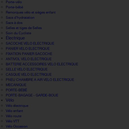
Porte-vélo
Porte-bébé
Remorques vélo et sièges enfant
Sacs d'hydratation
Sacs à dos
Selles et tiges de Selles
Soin du Cycliste
Électrique
SACOCHE VELO ELECTRIQUE
PANIER VELO ELECTRIQUE
FIXATION PANIER SACOCHE
ANTIVOL VELO ELECTRIQUE
BATTERIE ACCESSOIRES VELO ELECTRIQUE
SELLE VELO ELECTRIQUE
CASQUE VELO ELECTRIQUE
PNEU CHAMBRE A AIR VELO ELECTRIQUE
MECANIQUE
PORTE-BÉBÉ
PORTE-BAGAGE - GARDE-BOUE
Vélo
Vélo électrique
Vélo enfant
Vélo route
Vélo VTT
Vélo Occasion