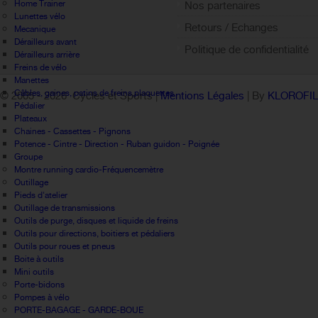
Home Trainer
Nos partenaires
Lunettes vélo
Retours / Echanges
Mecanique
Dérailleurs avant
Politique de confidentialité
Dérailleurs arrière
Freins de vélo
Manettes
Câbles, gaines, patins de freins,plaquettes
© 2005 -
2026 Cycles et Sports |
Mentions Légales
| By
KLOROFI
Pédalier
Plateaux
Chaines - Cassettes - Pignons
Potence - Cintre - Direction - Ruban guidon - Poignée
Groupe
Montre running cardio-Fréquencemètre
Outillage
Pieds d'atelier
Outillage de transmissions
Outils de purge, disques et liquide de freins
Outils pour directions, boitiers et pédaliers
Outils pour roues et pneus
Boite à outils
Mini outils
Porte-bidons
Pompes à vélo
PORTE-BAGAGE - GARDE-BOUE