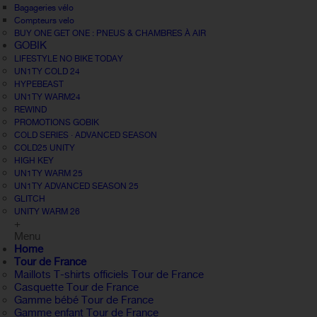
Bagageries vélo
Compteurs velo
BUY ONE GET ONE : PNEUS & CHAMBRES À AIR
GOBIK
LIFESTYLE NO BIKE TODAY
UN1TY COLD 24
HYPEBEAST
UN1TY WARM24
REWIND
PROMOTIONS GOBIK
COLD SERIES · ADVANCED SEASON
COLD25 UNITY
HIGH KEY
UN1TY WARM 25
UN1TY ADVANCED SEASON 25
GLITCH
UNITY WARM 26
+
Menu
Home
Tour de France
Maillots T-shirts officiels Tour de France
Casquette Tour de France
Gamme bébé Tour de France
Gamme enfant Tour de France