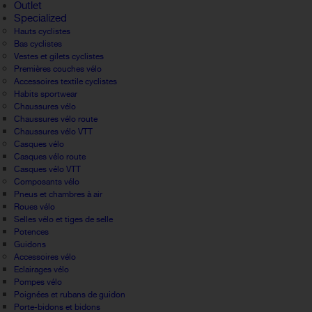
Outlet
Specialized
Hauts cyclistes
Bas cyclistes
Vestes et gilets cyclistes
Premières couches vélo
Accessoires textile cyclistes
Habits sportwear
Chaussures vélo
Chaussures vélo route
Chaussures vélo VTT
Casques vélo
Casques vélo route
Casques vélo VTT
Composants vélo
Pneus et chambres à air
Roues vélo
Selles vélo et tiges de selle
Potences
Guidons
Accessoires vélo
Eclairages vélo
Pompes vélo
Poignées et rubans de guidon
Porte-bidons et bidons