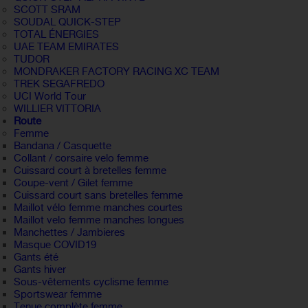
SCOTT SRAM
SOUDAL QUICK-STEP
TOTAL ÉNERGIES
UAE TEAM EMIRATES
TUDOR
MONDRAKER FACTORY RACING XC TEAM
TREK SEGAFREDO
UCI World Tour
WILLIER VITTORIA
Route
Femme
Bandana / Casquette
Collant / corsaire velo femme
Cuissard court à bretelles femme
Coupe-vent / Gilet femme
Cuissard court sans bretelles femme
Maillot vélo femme manches courtes
Maillot velo femme manches longues
Manchettes / Jambieres
Masque COVID19
Gants été
Gants hiver
Sous-vêtements cyclisme femme
Sportswear femme
Tenue complète femme