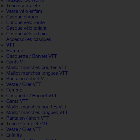
Masque COVID19
Tenue complète
Veste vélo enfant
Casque chrono
Casque vélo route
Casque vélo enfant
Casque vélo urbain
Accessoires casques
VTT
Homme
Casquette / Bonnet VTT
Gants VTT
Maillot manches courtes VTT
Maillot manches longues VTT
Pantalon / short VTT
Veste / Gilet VTT
Femme
Casquette / Bonnet VTT
Gants VTT
Maillot manches courtes VTT
Maillot manches longues VTT
Pantalon / short VTT
Tenue Complète VTT
Veste / Gilet VTT
Enfants