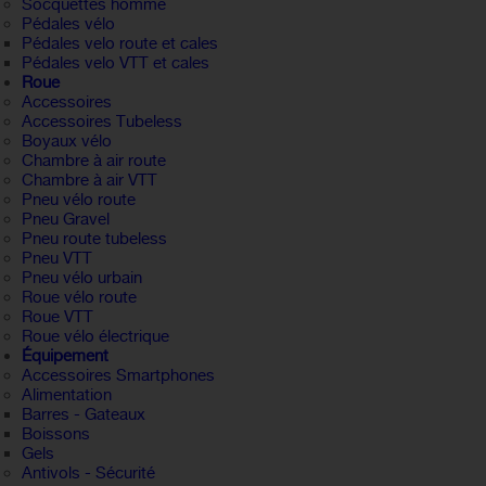
Socquettes homme
Pédales vélo
Pédales velo route et cales
Pédales velo VTT et cales
Roue
Accessoires
Accessoires Tubeless
Boyaux vélo
Chambre à air route
Chambre à air VTT
Pneu vélo route
Pneu Gravel
Pneu route tubeless
Pneu VTT
Pneu vélo urbain
Roue vélo route
Roue VTT
Roue vélo électrique
Équipement
Accessoires Smartphones
Alimentation
Barres - Gateaux
Boissons
Gels
Antivols - Sécurité