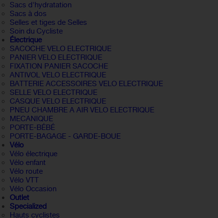
Sacs d'hydratation
Sacs à dos
Selles et tiges de Selles
Soin du Cycliste
Électrique
SACOCHE VELO ELECTRIQUE
PANIER VELO ELECTRIQUE
FIXATION PANIER SACOCHE
ANTIVOL VELO ELECTRIQUE
BATTERIE ACCESSOIRES VELO ELECTRIQUE
SELLE VELO ELECTRIQUE
CASQUE VELO ELECTRIQUE
PNEU CHAMBRE A AIR VELO ELECTRIQUE
MECANIQUE
PORTE-BÉBÉ
PORTE-BAGAGE - GARDE-BOUE
Vélo
Vélo électrique
Vélo enfant
Vélo route
Vélo VTT
Vélo Occasion
Outlet
Specialized
Hauts cyclistes