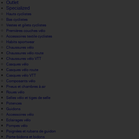
Outlet
Specialized
Hauts cyclistes
Bas cyclistes
Vestes et gilets cyclistes
Premières couches vélo
Accessoires textile cyclistes
Habits sportwear
Chaussures vélo
Chaussures vélo route
Chaussures vélo VTT
Casques vélo
Casques vélo route
Casques vélo VTT
Composants vélo
Pneus et chambres à air
Roues vélo
Selles vélo et tiges de selle
Potences
Guidons
Accessoires vélo
Eclairages vélo
Pompes vélo
Poignées et rubans de guidon
Porte-bidons et bidons