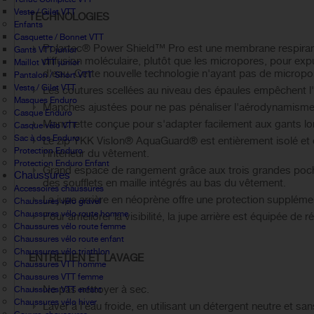
Veste / Gilet VTT
TECHNOLOGIES
Enfants
Casquette / Bonnet VTT
Polartec® Power Shield™ Pro est une membrane respirante,
Gants VTT junior
diffusion moléculaire, plutôt que les micropores, pour exp
Maillot VTT junior
d'eau. Cette nouvelle technologie n'ayant pas de micropore
Pantalon / Short VTT
Veste / Gilet VTT
Les coutures scellées au niveau des épaules empêchent l'e
Masques Enduro
Manches ajustées pour ne pas pénaliser l'aérodynamisme
Casque Enduro
Manchette conçue pour s'adapter facilement aux gants lo
Casque vélo VTT
Sac à dos Enduro
Le zip YKK Vislon® AquaGuard® est entièrement isolé et of
Protection Enduro
l'intérieur du vêtement.
Protection Enduro Enfant
Grand espace de rangement grâce aux trois grandes poche
Chaussures
des soufflets en maille intégrés au bas du vêtement.
Accessoires chaussures
La jupe arrière en néoprène offre une protection supplémen
Chaussures vélo gravel
Chaussures vélo route homme
Pour améliorer la visibilité, la jupe arrière est équipée de r
Chaussures vélo route femme
Chaussures vélo route enfant
Chaussures vélo triathlon
ENTRETIEN ET LAVAGE
Chaussures VTT homme
Chaussures VTT femme
Ne pas nettoyer à sec.
Chaussures VTT enfant
Chaussures vélo hiver
Laver à l’eau froide, en utilisant un détergent neutre et sa