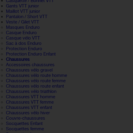
Casquette / Bonnet VTT
Gants VTT junior
Maillot VTT junior
Pantalon / Short VTT
Veste / Gilet VTT
Masques Enduro
Casque Enduro
Casque vélo VTT
Sac à dos Enduro
Protection Enduro
Protection Enduro Enfant
Chaussures
Accessoires chaussures
Chaussures vélo gravel
Chaussures vélo route homme
Chaussures vélo route femme
Chaussures vélo route enfant
Chaussures vélo triathlon
Chaussures VTT homme
Chaussures VTT femme
Chaussures VTT enfant
Chaussures vélo hiver
Couvre-chaussures
Socquettes Enfant
Socquettes femme