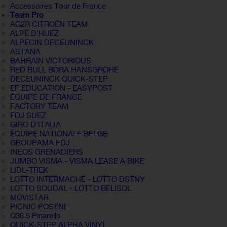
Accessoires Tour de France
Team Pro
AG2R CITROËN TEAM
ALPE D'HUEZ
ALPECIN DECEUNINCK
ASTANA
BAHRAIN VICTORIOUS
RED BULL BORA HANSGROHE
DECEUNINCK QUICK-STEP
EF EDUCATION - EASYPOST
ÉQUIPE DE FRANCE
FACTORY TEAM
FDJ SUEZ
GIRO D'ITALIA
ÉQUIPE NATIONALE BELGE
GROUPAMA FDJ
INEOS GRENADIERS
JUMBO VISMA - VISMA LEASE A BIKE
LIDL-TREK
LOTTO INTERMACHE - LOTTO DSTNY
LOTTO SOUDAL - LOTTO BELISOL
MOVISTAR
PICNIC POSTNL
Q36.5 Pinarello
QUICK-STEP ALPHA VINYL