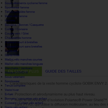
Sous-vêtements cyclisme femme
Sportswear femme
Tenue complète femme
Veste vélo femme
Homme
Bandana / Bonnet / Casquette
Collant / Corsaire
Coupe-vent / Gilet
Chaussettes homme
Cuissard court à bretelles
Cuissard court sans bretelles
Gants été
Gants hiver
Maillot vélo manches courtes
Maillot vélo manches longues
Manchette / Jambiere
EN SAVOIR PLUS
GUIDE DES TAILLES
Masque COVID19
Sous-vetement
Sportswear
Caractéristiques de la veste homme cycliste GOBIK ENVY 2.
Tenue complète
Veste hiver
Protection et aérodynamisme au plus haut niveau.
Enfant
Bonnets / casquettes velo enfant
Avec la technologie d'isolation Polartec® Power Shield™
Cuissard / Collant vélo enfant
sans PFAS, qui utilise la diffusion moléculaire, au lieu d
Gants vélo enfant