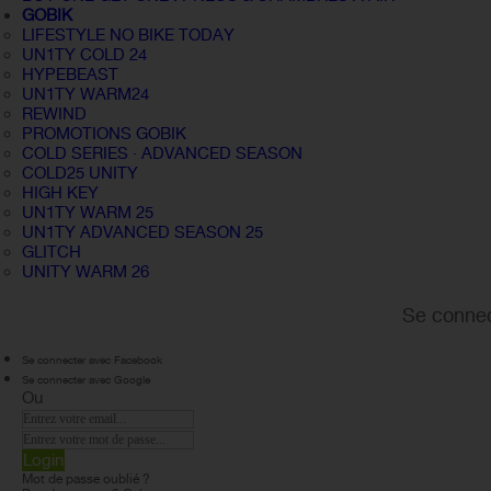
GOBIK
LIFESTYLE NO BIKE TODAY
UN1TY COLD 24
HYPEBEAST
UN1TY WARM24
REWIND
PROMOTIONS GOBIK
COLD SERIES · ADVANCED SEASON
COLD25 UNITY
HIGH KEY
UN1TY WARM 25
UN1TY ADVANCED SEASON 25
GLITCH
UNITY WARM 26
Se connec
Se connecter avec Facebook
Se connecter avec Google
Ou
Login
Mot de passe oublié ?