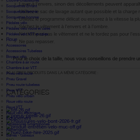
Couvre-chaussures
Laver à l’envers, sinon des décollements peuvent apparaîtr
Socquettes Enfant
Utilisez le sac de lavage autant que possible et la charge 
Socquettes femme
Socquettes homme
Utilisez le programme délicat ou essorez à la vitesse la p
Pédales vélo
Séchez le vêtement à l’envers et à l’ombre.
Pédales velo route et cales
Ne trempez pas le vêtement et ne le tordez pas pour l’ess
Pédales velo VTT et cales
Roue
Ne pas repasser.
Accessoires
Accessoires Tubeless
Boyaux vélo
Pour le choix de la taille, nous vous conseillons de prendre u
Chambre à air route
Chambre à air VTT
30 AUTRES PRODUITS DANS LA MÊME CATÉGORIE :
Pneu vélo route
Pneu Gravel
Pneu route tubeless
Pneu VTT
CATÉGORIES
Pneu vélo urbain
Roue vélo route
Roue VTT
Roue vélo électrique
Équipement
Accessoires Smartphones
Alimentation
Barres - Gateaux
FAQ