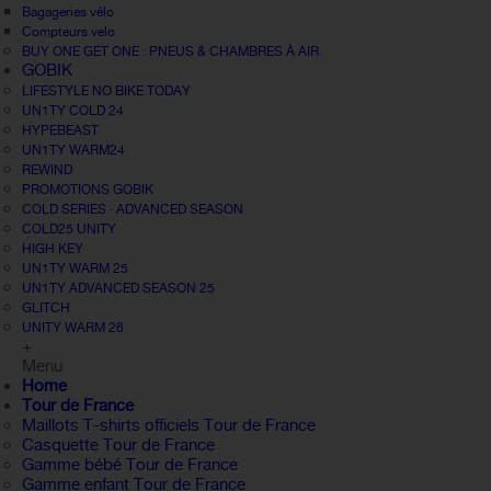
Bagageries vélo
Compteurs velo
BUY ONE GET ONE : PNEUS & CHAMBRES À AIR
GOBIK
LIFESTYLE NO BIKE TODAY
UN1TY COLD 24
HYPEBEAST
UN1TY WARM24
REWIND
PROMOTIONS GOBIK
COLD SERIES · ADVANCED SEASON
COLD25 UNITY
HIGH KEY
UN1TY WARM 25
UN1TY ADVANCED SEASON 25
GLITCH
UNITY WARM 26
+
Menu
Home
Tour de France
Maillots T-shirts officiels Tour de France
Casquette Tour de France
Gamme bébé Tour de France
Gamme enfant Tour de France