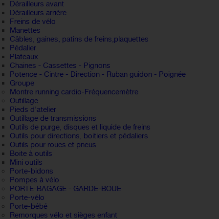
Dérailleurs avant
Dérailleurs arrière
Freins de vélo
Manettes
Câbles, gaines, patins de freins,plaquettes
Pédalier
Plateaux
Chaines - Cassettes - Pignons
Potence - Cintre - Direction - Ruban guidon - Poignée
Groupe
Montre running cardio-Fréquencemètre
Outillage
Pieds d'atelier
Outillage de transmissions
Outils de purge, disques et liquide de freins
Outils pour directions, boitiers et pédaliers
Outils pour roues et pneus
Boite à outils
Mini outils
Porte-bidons
Pompes à vélo
PORTE-BAGAGE - GARDE-BOUE
Porte-vélo
Porte-bébé
Remorques vélo et sièges enfant