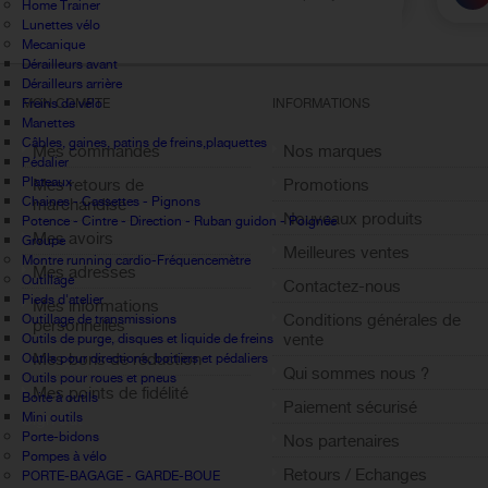
Home Trainer
Lunettes vélo
Mecanique
Dérailleurs avant
Dérailleurs arrière
Freins de vélo
MON COMPTE
INFORMATIONS
Manettes
Câbles, gaines, patins de freins,plaquettes
Mes commandes
Nos marques
Pédalier
Plateaux
Mes retours de
Promotions
Chaines - Cassettes - Pignons
marchandise
Nouveaux produits
Potence - Cintre - Direction - Ruban guidon - Poignée
Mes avoirs
Groupe
Meilleures ventes
Montre running cardio-Fréquencemètre
Mes adresses
Outillage
Contactez-nous
Pieds d'atelier
Mes informations
Conditions générales de
Outillage de transmissions
personnelles
vente
Outils de purge, disques et liquide de freins
Mes bons de réduction
Outils pour directions, boitiers et pédaliers
Qui sommes nous ?
Outils pour roues et pneus
Mes points de fidélité
Boite à outils
Paiement sécurisé
Mini outils
Sign out
Porte-bidons
Nos partenaires
Pompes à vélo
Retours / Echanges
PORTE-BAGAGE - GARDE-BOUE