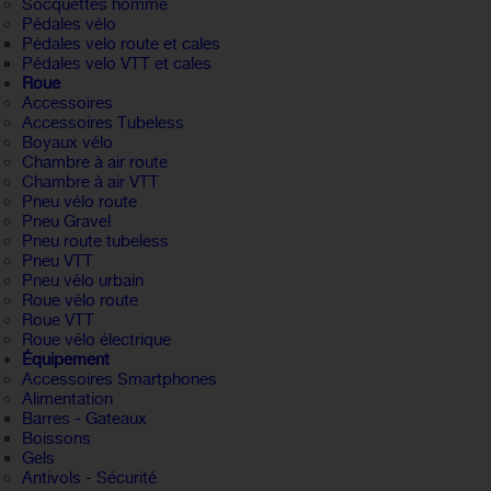
Socquettes homme
Pédales vélo
Pédales velo route et cales
Pédales velo VTT et cales
Roue
Accessoires
Accessoires Tubeless
Boyaux vélo
Chambre à air route
Chambre à air VTT
Pneu vélo route
Pneu Gravel
Pneu route tubeless
Pneu VTT
Pneu vélo urbain
Roue vélo route
Roue VTT
Roue vélo électrique
Équipement
Accessoires Smartphones
Alimentation
Barres - Gateaux
Boissons
Gels
Antivols - Sécurité