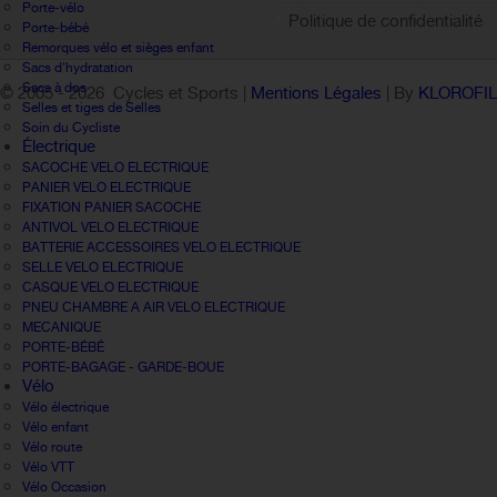
Porte-vélo
Politique de confidentialité
Porte-bébé
Remorques vélo et sièges enfant
Sacs d'hydratation
Sacs à dos
© 2005 -
2026 Cycles et Sports |
Mentions Légales
| By
KLOROFI
Selles et tiges de Selles
Soin du Cycliste
Électrique
SACOCHE VELO ELECTRIQUE
PANIER VELO ELECTRIQUE
FIXATION PANIER SACOCHE
ANTIVOL VELO ELECTRIQUE
BATTERIE ACCESSOIRES VELO ELECTRIQUE
SELLE VELO ELECTRIQUE
CASQUE VELO ELECTRIQUE
PNEU CHAMBRE A AIR VELO ELECTRIQUE
MECANIQUE
PORTE-BÉBÉ
PORTE-BAGAGE - GARDE-BOUE
Vélo
Vélo électrique
Vélo enfant
Vélo route
Vélo VTT
Vélo Occasion