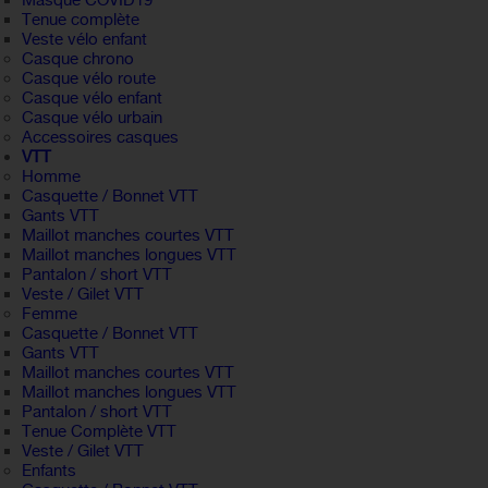
Masque COVID19
Tenue complète
Veste vélo enfant
Casque chrono
Casque vélo route
Casque vélo enfant
Casque vélo urbain
Accessoires casques
VTT
Homme
Casquette / Bonnet VTT
Gants VTT
Maillot manches courtes VTT
Maillot manches longues VTT
Pantalon / short VTT
Veste / Gilet VTT
Femme
Casquette / Bonnet VTT
Gants VTT
Maillot manches courtes VTT
Maillot manches longues VTT
Pantalon / short VTT
Tenue Complète VTT
Veste / Gilet VTT
Enfants