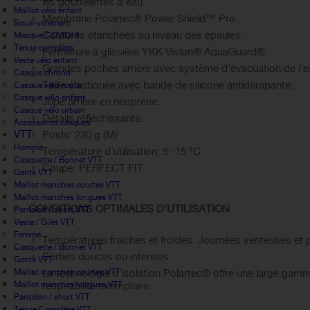
les gouttelettes d'eau.
Maillot vélo enfant
Membrane Polartec® Power Shield™ Pro.
Sous-vetement
Coutures étanchées au niveau des épaules.
Masque COVID19
Tenue complète
Fermeture à glissière YKK Vislon® AquaGuard®.
Veste vélo enfant
Grandes poches arrière avec système d'évacuation de l'e
Casque chrono
Taille élastiquée avec bande de silicone antidérapante.
Casque vélo route
Casque vélo enfant
Jupe arrière en néoprène.
Casque vélo urbain
Détails réfléchissants.
Accessoires casques
VTT
Poids: 230 g (M)
Homme
Température d'utilisation: 5- 15 ºC
Casquette / Bonnet VTT
Coupe: PERFECT FIT
Gants VTT
Maillot manches courtes VTT
Maillot manches longues VTT
CONDITIONS OPTIMALES D'UTILISATION
Pantalon / short VTT
Veste / Gilet VTT
Femme
Températures fraîches et froides. Journées venteuses et 
Casquette / Bonnet VTT
Sorties douces ou intenses.
Gants VTT
Maillot manches courtes VTT
La technologie d'isolation Polartec® offre une large gam
Maillot manches longues VTT
respirabilité exemplaire.
Pantalon / short VTT
Tenue Complète VTT