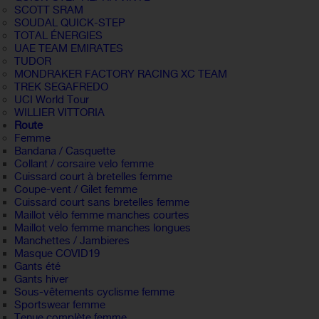
SCOTT SRAM
SOUDAL QUICK-STEP
TOTAL ÉNERGIES
UAE TEAM EMIRATES
TUDOR
MONDRAKER FACTORY RACING XC TEAM
TREK SEGAFREDO
UCI World Tour
WILLIER VITTORIA
Route
Femme
Bandana / Casquette
Collant / corsaire velo femme
Cuissard court à bretelles femme
Coupe-vent / Gilet femme
Cuissard court sans bretelles femme
Maillot vélo femme manches courtes
Maillot velo femme manches longues
Manchettes / Jambieres
Masque COVID19
Gants été
Gants hiver
Sous-vêtements cyclisme femme
Sportswear femme
Tenue complète femme