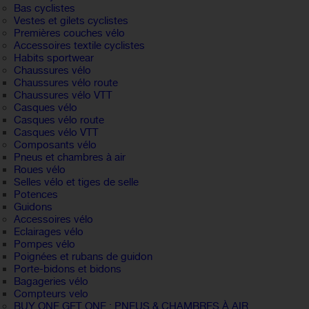
Bas cyclistes
Vestes et gilets cyclistes
Premières couches vélo
Accessoires textile cyclistes
Habits sportwear
Chaussures vélo
Chaussures vélo route
Chaussures vélo VTT
Casques vélo
Casques vélo route
Casques vélo VTT
Composants vélo
Pneus et chambres à air
Roues vélo
Selles vélo et tiges de selle
Potences
Guidons
Accessoires vélo
Eclairages vélo
Pompes vélo
Poignées et rubans de guidon
Porte-bidons et bidons
Bagageries vélo
Compteurs velo
BUY ONE GET ONE : PNEUS & CHAMBRES À AIR