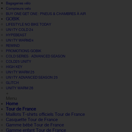
Bagageries vélo
Compteurs velo
BUY ONE GET ONE : PNEUS & CHAMBRES À AIR
GOBIK
LIFESTYLE NO BIKE TODAY
UN1TY COLD 24
HYPEBEAST
UN1TY WARM24
REWIND
PROMOTIONS GOBIK
COLD SERIES · ADVANCED SEASON
COLD25 UNITY
HIGH KEY
UN1TY WARM 25
UN1TY ADVANCED SEASON 25
GLITCH
UNITY WARM 26
+
Menu
Home
Tour de France
Maillots T-shirts officiels Tour de France
Casquette Tour de France
Gamme bébé Tour de France
Gamme enfant Tour de France