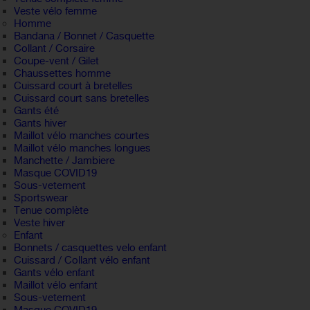
Veste vélo femme
Homme
Bandana / Bonnet / Casquette
Collant / Corsaire
Coupe-vent / Gilet
Chaussettes homme
Cuissard court à bretelles
Cuissard court sans bretelles
Gants été
Gants hiver
Maillot vélo manches courtes
Maillot vélo manches longues
Manchette / Jambiere
Masque COVID19
Sous-vetement
Sportswear
Tenue complète
Veste hiver
Enfant
Bonnets / casquettes velo enfant
Cuissard / Collant vélo enfant
Gants vélo enfant
Maillot vélo enfant
Sous-vetement