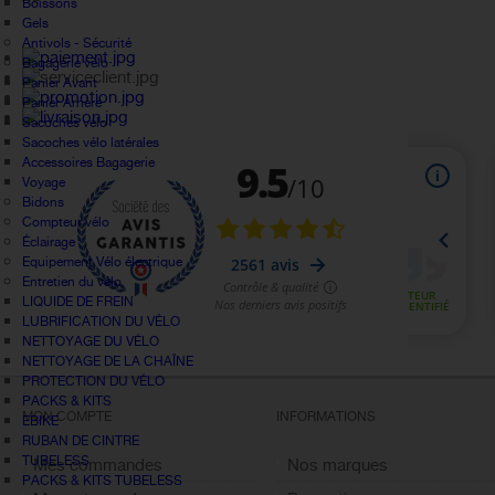
Boissons
Gels
Antivols - Sécurité
Bagagerie vélo
Panier Avant
Panier Arrière
Sacoches vélo
Sacoches vélo latérales
Accessoires Bagagerie
Voyage
Bidons
Compteur vélo
Éclairage
Equipement Vélo électrique
Entretien du vélo
LIQUIDE DE FREIN
LUBRIFICATION DU VÉLO
NETTOYAGE DU VÉLO
NETTOYAGE DE LA CHAÎNE
PROTECTION DU VÉLO
PACKS & KITS
MON COMPTE
INFORMATIONS
EBIKE
RUBAN DE CINTRE
TUBELESS
Mes commandes
Nos marques
PACKS & KITS TUBELESS