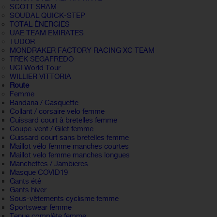
SCOTT SRAM
SOUDAL QUICK-STEP
TOTAL ÉNERGIES
UAE TEAM EMIRATES
TUDOR
MONDRAKER FACTORY RACING XC TEAM
TREK SEGAFREDO
UCI World Tour
WILLIER VITTORIA
Route
Femme
Bandana / Casquette
Collant / corsaire velo femme
Cuissard court à bretelles femme
Coupe-vent / Gilet femme
Cuissard court sans bretelles femme
Maillot vélo femme manches courtes
Maillot velo femme manches longues
Manchettes / Jambieres
Masque COVID19
Gants été
Gants hiver
Sous-vêtements cyclisme femme
Sportswear femme
Tenue complète femme