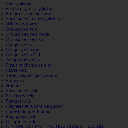
Bas cyclistes
Vestes et gilets cyclistes
Premières couches vélo
Accessoires textile cyclistes
Habits sportwear
Chaussures vélo
Chaussures vélo route
Chaussures vélo VTT
Casques vélo
Casques vélo route
Casques vélo VTT
Composants vélo
Pneus et chambres à air
Roues vélo
Selles vélo et tiges de selle
Potences
Guidons
Accessoires vélo
Eclairages vélo
Pompes vélo
Poignées et rubans de guidon
Porte-bidons et bidons
Bagageries vélo
Compteurs velo
BUY ONE GET ONE : PNEUS & CHAMBRES À AIR