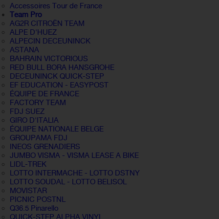
Accessoires Tour de France
Team Pro
AG2R CITROËN TEAM
ALPE D'HUEZ
ALPECIN DECEUNINCK
ASTANA
BAHRAIN VICTORIOUS
RED BULL BORA HANSGROHE
DECEUNINCK QUICK-STEP
EF EDUCATION - EASYPOST
ÉQUIPE DE FRANCE
FACTORY TEAM
FDJ SUEZ
GIRO D'ITALIA
ÉQUIPE NATIONALE BELGE
GROUPAMA FDJ
INEOS GRENADIERS
JUMBO VISMA - VISMA LEASE A BIKE
LIDL-TREK
LOTTO INTERMACHE - LOTTO DSTNY
LOTTO SOUDAL - LOTTO BELISOL
MOVISTAR
PICNIC POSTNL
Q36.5 Pinarello
QUICK-STEP ALPHA VINYL