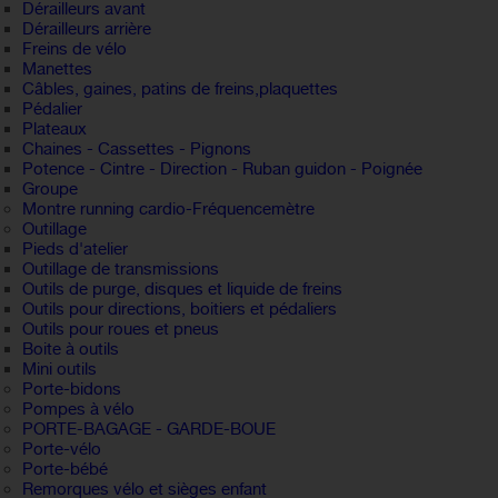
Dérailleurs avant
Dérailleurs arrière
Freins de vélo
Manettes
Câbles, gaines, patins de freins,plaquettes
Pédalier
Plateaux
Chaines - Cassettes - Pignons
Potence - Cintre - Direction - Ruban guidon - Poignée
Groupe
Montre running cardio-Fréquencemètre
Outillage
Pieds d'atelier
Outillage de transmissions
Outils de purge, disques et liquide de freins
Outils pour directions, boitiers et pédaliers
Outils pour roues et pneus
Boite à outils
Mini outils
Porte-bidons
Pompes à vélo
PORTE-BAGAGE - GARDE-BOUE
Porte-vélo
Porte-bébé
Remorques vélo et sièges enfant