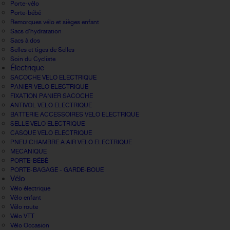
Porte-vélo
Porte-bébé
Remorques vélo et sièges enfant
Sacs d'hydratation
Sacs à dos
Selles et tiges de Selles
Soin du Cycliste
Électrique
SACOCHE VELO ELECTRIQUE
PANIER VELO ELECTRIQUE
FIXATION PANIER SACOCHE
ANTIVOL VELO ELECTRIQUE
BATTERIE ACCESSOIRES VELO ELECTRIQUE
SELLE VELO ELECTRIQUE
CASQUE VELO ELECTRIQUE
PNEU CHAMBRE A AIR VELO ELECTRIQUE
MECANIQUE
PORTE-BÉBÉ
PORTE-BAGAGE - GARDE-BOUE
Vélo
Vélo électrique
Vélo enfant
Vélo route
Vélo VTT
Vélo Occasion