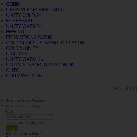
GOBIK
LIFESTYLE NO BIKE TODAY
UN1TY COLD 24
HYPEBEAST
UN1TY WARM24
REWIND
PROMOTIONS GOBIK
COLD SERIES · ADVANCED SEASON
COLD25 UNITY
HIGH KEY
UN1TY WARM 25
UN1TY ADVANCED SEASON 25
GLITCH
UNITY WARM 26
Se connec
Se connecter avec Facebook
Se connecter avec Google
Ou
Login
Mot de passe oublié ?