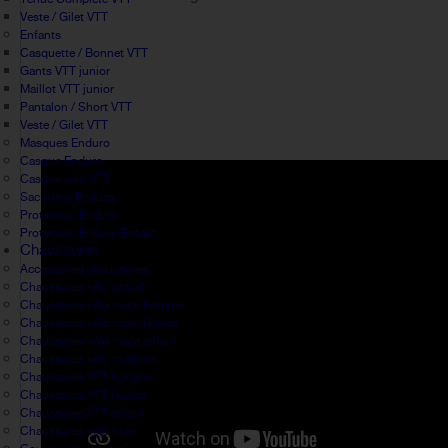
Veste / Gilet VTT
Enfants
Casquette / Bonnet VTT
Gants VTT junior
Maillot VTT junior
Pantalon / Short VTT
Veste / Gilet VTT
Masques Enduro
Casque Enduro
Casque vélo VTT
Sac à dos Enduro
Protection Enduro
Protection Enduro Enfant
Chaussures
Accessoires chaussures
Chaussures vélo gravel
Chaussures vélo route homme
Chaussures vélo route femme
Chaussures vélo route enfant
Chaussures vélo triathlon
Chaussures VTT homme
Chaussures VTT femme
Chaussures VTT enfant
Chaussures vélo hiver