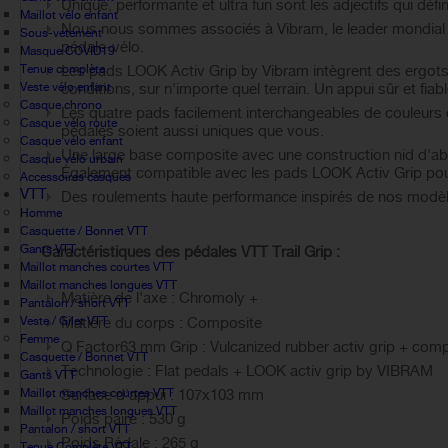
Unique, performante et ultra fun sont les adjectifs qui défin
Maillot vélo enfant
Nous nous sommes associés à Vibram, le leader mondial de
Sous-vetement
pédale-vélo.
Masque COVID19
Tenue complète
Les pads LOOK Activ Grip by Vibram intègrent des ergots
Veste vélo enfant
conditions, sur n'importe quel terrain. Un appui sûr et fiab
Casque chrono
Les quatre pads facilement interchangeables de couleurs di
Casque vélo route
pédales soient aussi uniques que vous.
Casque vélo enfant
Une large base composite avec une construction nid d'abei
Casque vélo urbain
Également compatible avec les pads LOOK Activ Grip pour
Accessoires casques
VTT
Des roulements haute performance inspirés de nos modèles d
Homme
Casquette / Bonnet VTT
Gants VTT
Caractéristiques des pédales VTT Trail Grip :
Maillot manches courtes VTT
Maillot manches longues VTT
Matière de l'axe : Chromoly +
Pantalon / short VTT
Veste / Gilet VTT
Matière du corps : Composite
Femme
Q Factor63 mm Grip : Vulcanized rubber activ grip + com
Casquette / Bonnet VTT
Technologie : Flat pedals + LOOK activ grip by VIBRAM
Gants VTT
Maillot manches courtes VTT
Surface d'appui : 107x103 mm
Maillot manches longues VTT
Poids paire : 530 g
Pantalon / short VTT
Poids Pédale : 265 g
Tenue Complète VTT