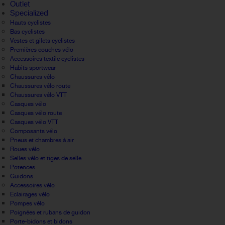
Outlet
Specialized
Hauts cyclistes
Bas cyclistes
Vestes et gilets cyclistes
Premières couches vélo
Accessoires textile cyclistes
Habits sportwear
Chaussures vélo
Chaussures vélo route
Chaussures vélo VTT
Casques vélo
Casques vélo route
Casques vélo VTT
Composants vélo
Pneus et chambres à air
Roues vélo
Selles vélo et tiges de selle
Potences
Guidons
Accessoires vélo
Eclairages vélo
Pompes vélo
Poignées et rubans de guidon
Porte-bidons et bidons