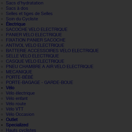
Sacs d'hydratation
Sacs à dos
Selles et tiges de Selles
Soin du Cycliste
Électrique
SACOCHE VELO ELECTRIQUE
PANIER VELO ELECTRIQUE
FIXATION PANIER SACOCHE
ANTIVOL VELO ELECTRIQUE
BATTERIE ACCESSOIRES VELO ELECTRIQUE
SELLE VELO ELECTRIQUE
CASQUE VELO ELECTRIQUE
PNEU CHAMBRE A AIR VELO ELECTRIQUE
MECANIQUE
PORTE-BÉBÉ
PORTE-BAGAGE - GARDE-BOUE
Vélo
Vélo électrique
Vélo enfant
Vélo route
Vélo VTT
Vélo Occasion
Outlet
Specialized
Hauts cyclistes