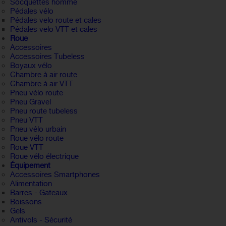
Socquettes homme
Pédales vélo
Pédales velo route et cales
Pédales velo VTT et cales
Roue
Accessoires
Accessoires Tubeless
Boyaux vélo
Chambre à air route
Chambre à air VTT
Pneu vélo route
Pneu Gravel
Pneu route tubeless
Pneu VTT
Pneu vélo urbain
Roue vélo route
Roue VTT
Roue vélo électrique
Équipement
Accessoires Smartphones
Alimentation
Barres - Gateaux
Boissons
Gels
Antivols - Sécurité