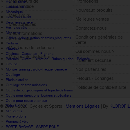
Mes retours de
Promotions
Home Trainer
marchandise
Lunettes vélo
Nouveaux produits
Mecanique
Mes avoirs
Dérailleurs avant
Meilleures ventes
Dérailleurs arrière
Mes adresses
Freins de vélo
Contactez-nous
Manettes
Mes informations
Conditions générales de
Câbles, gaines, patins de freins,plaquettes
personnelles
vente
Pédalier
Mes bons de réduction
Plateaux
Qui sommes nous ?
Chaines - Cassettes - Pignons
Mes points de fidélité
Potence - Cintre - Direction - Ruban guidon - Poignée
Paiement sécurisé
Sign out
Groupe
Nos partenaires
Montre running cardio-Fréquencemètre
Outillage
Retours / Echanges
Pieds d'atelier
Outillage de transmissions
Politique de confidentialité
Outils de purge, disques et liquide de freins
Outils pour directions, boitiers et pédaliers
Outils pour roues et pneus
© 2005 -
2026 Cycles et Sports |
Mentions Légales
| By
KLOROFI
Boite à outils
Mini outils
Porte-bidons
Pompes à vélo
PORTE-BAGAGE - GARDE-BOUE