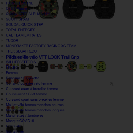
PICNIC POSTNL
Q36.5 Pinarello
QUICK-STEP ALPHA VINYL
SCOTT SRAM
SOUDAL QUICK-STEP
TOTAL ÉNERGIES
UAE TEAM EMIRATES
TUDOR
MONDRAKER FACTORY RACING XC TEAM
TREK SEGAFREDO
UCI World Tour
Pédales de vélo VTT LOOK Trail Grip
WILLIER VITTORIA
Route
Femme
Bandana / Casquette
Collant / corsaire velo femme
Cuissard court à bretelles femme
Coupe-vent / Gilet femme
Cuissard court sans bretelles femme
Maillot vélo femme manches courtes
Maillot velo femme manches longues
Manchettes / Jambieres
Masque COVID19
Gants été
Gants hiver