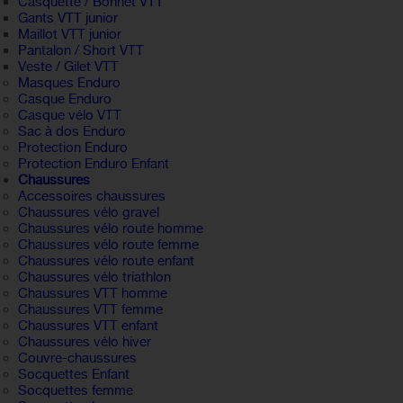
Casquette / Bonnet VTT
Gants VTT junior
Maillot VTT junior
Pantalon / Short VTT
Veste / Gilet VTT
Masques Enduro
Casque Enduro
Casque vélo VTT
Sac à dos Enduro
Protection Enduro
Protection Enduro Enfant
Chaussures
Accessoires chaussures
Chaussures vélo gravel
Chaussures vélo route homme
Chaussures vélo route femme
Chaussures vélo route enfant
Chaussures vélo triathlon
Chaussures VTT homme
Chaussures VTT femme
Chaussures VTT enfant
Chaussures vélo hiver
Couvre-chaussures
Socquettes Enfant
Socquettes femme