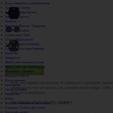
Sous-vêtements cyclisme femme
Sportswear femme
Tenue complète femme
Veste vélo femme
Homme
Bandana / Bonnet / Casquette
Collant / Corsaire
Coupe-vent / Gilet
Chaussettes homme
Cuissard court à bretelles
Cuissard court sans bretelles
Gants été
Gants hiver
Maillot vélo manches courtes
Maillot vélo manches longues
EN SAVOIR PLUS
Manchette / Jambiere
Masque COVID19
Sous-vetement
Avec ses ergots caoutchouc et crampons composite inspirés d
Sportswear
ultime qui ne met en péril ni vos semelles ni vos tibias. Enf
Tenue complète
style en toute fluidité.
Veste hiver
Enfant
POURQUOI VOUS ALLEZ L'AIMER ?
Bonnets / casquettes velo enfant
Cuissard / Collant vélo enfant
Gants vélo enfant