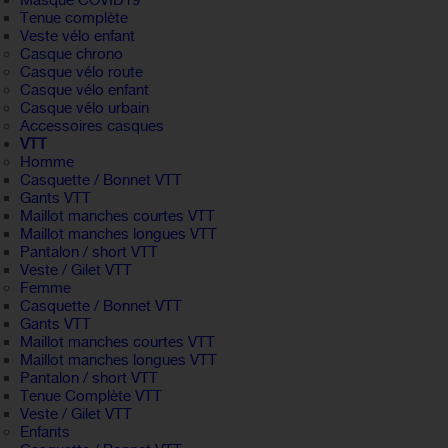
Masque COVID19
Tenue complète
Veste vélo enfant
Casque chrono
Casque vélo route
Casque vélo enfant
Casque vélo urbain
Accessoires casques
VTT
Homme
Casquette / Bonnet VTT
Gants VTT
Maillot manches courtes VTT
Maillot manches longues VTT
Pantalon / short VTT
Veste / Gilet VTT
Femme
Casquette / Bonnet VTT
Gants VTT
Maillot manches courtes VTT
Maillot manches longues VTT
Pantalon / short VTT
Tenue Complète VTT
Veste / Gilet VTT
Enfants