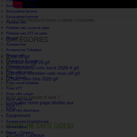
Couvre-chaussures
Socquettes Enfant
Socquettes femme
Socquettes homme
30 AUTRES PRODUITS DANS LA MÊME CATÉGORIE :
Pédales vélo
Pédales velo route et cales
Pédales velo VTT et cales
CATÉGORIES
Roue
Accessoires
Accessoires Tubeless
Boyaux vélo
Chambre à air route
Chambre à air VTT
Pneu vélo route
Pneu Gravel
Pneu route tubeless
FAQ
Pneu VTT
Pneu vélo urbain
Avez vous besoin d'aide ?
Roue vélo route
Consultez notre page dédiée aux
Roue VTT
FAQ.
Roue vélo électrique
Équipement
Accessoires Smartphones
OFFRIR UNE CARTE CADEAU
Alimentation
Barres - Gateaux