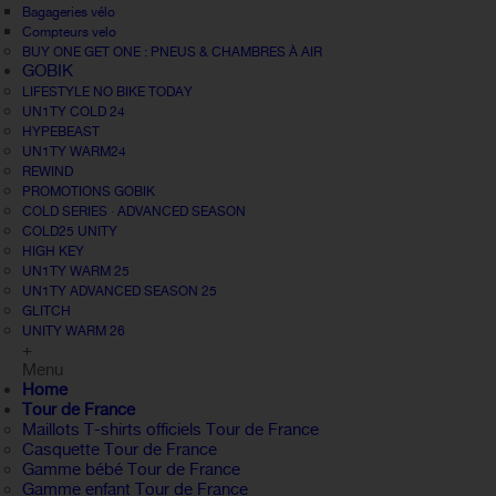
Bagageries vélo
Compteurs velo
BUY ONE GET ONE : PNEUS & CHAMBRES À AIR
GOBIK
LIFESTYLE NO BIKE TODAY
UN1TY COLD 24
HYPEBEAST
UN1TY WARM24
REWIND
PROMOTIONS GOBIK
COLD SERIES · ADVANCED SEASON
COLD25 UNITY
HIGH KEY
UN1TY WARM 25
UN1TY ADVANCED SEASON 25
GLITCH
UNITY WARM 26
+
Menu
Home
Tour de France
Maillots T-shirts officiels Tour de France
Casquette Tour de France
Gamme bébé Tour de France
Gamme enfant Tour de France