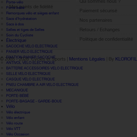
Qui sommes nous ?
Porte-vélo
Mes points de fidélité
Porte-bébé
Paiement sécurisé
Remorques vélo et sièges enfant
Sign out
Sacs d'hydratation
Nos partenaires
Sacs à dos
Retours / Echanges
Selles et tiges de Selles
Soin du Cycliste
Politique de confidentialité
Électrique
SACOCHE VELO ELECTRIQUE
PANIER VELO ELECTRIQUE
FIXATION PANIER SACOCHE
© 2005 -
2026 Cycles et Sports |
Mentions Légales
| By
KLOROFI
ANTIVOL VELO ELECTRIQUE
BATTERIE ACCESSOIRES VELO ELECTRIQUE
SELLE VELO ELECTRIQUE
CASQUE VELO ELECTRIQUE
PNEU CHAMBRE A AIR VELO ELECTRIQUE
MECANIQUE
PORTE-BÉBÉ
PORTE-BAGAGE - GARDE-BOUE
Vélo
Vélo électrique
Vélo enfant
Vélo route
Vélo VTT
Vélo Occasion