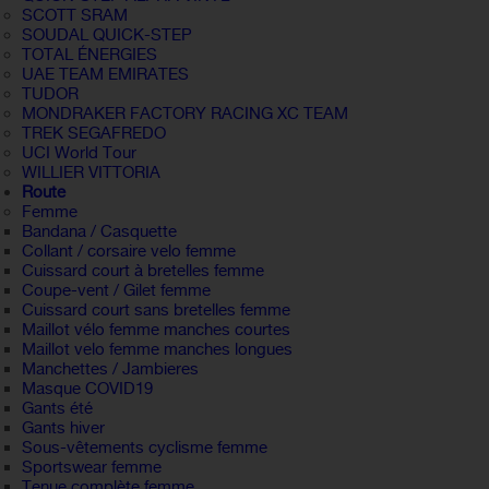
SCOTT SRAM
SOUDAL QUICK-STEP
TOTAL ÉNERGIES
UAE TEAM EMIRATES
TUDOR
MONDRAKER FACTORY RACING XC TEAM
TREK SEGAFREDO
UCI World Tour
WILLIER VITTORIA
Route
Femme
Bandana / Casquette
Collant / corsaire velo femme
Cuissard court à bretelles femme
Coupe-vent / Gilet femme
Cuissard court sans bretelles femme
Maillot vélo femme manches courtes
Maillot velo femme manches longues
Manchettes / Jambieres
Masque COVID19
Gants été
Gants hiver
Sous-vêtements cyclisme femme
Sportswear femme
Tenue complète femme