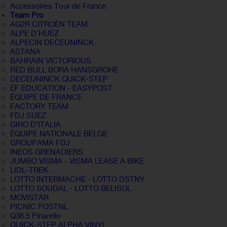
Accessoires Tour de France
Team Pro
AG2R CITROËN TEAM
ALPE D'HUEZ
ALPECIN DECEUNINCK
ASTANA
BAHRAIN VICTORIOUS
RED BULL BORA HANSGROHE
DECEUNINCK QUICK-STEP
EF EDUCATION - EASYPOST
ÉQUIPE DE FRANCE
FACTORY TEAM
FDJ SUEZ
GIRO D'ITALIA
ÉQUIPE NATIONALE BELGE
GROUPAMA FDJ
INEOS GRENADIERS
JUMBO VISMA - VISMA LEASE A BIKE
LIDL-TREK
LOTTO INTERMACHE - LOTTO DSTNY
LOTTO SOUDAL - LOTTO BELISOL
MOVISTAR
PICNIC POSTNL
Q36.5 Pinarello
QUICK-STEP ALPHA VINYL