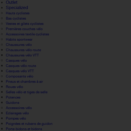
Outlet
Specialized
Hauts cyclistes
Bas cyclistes
Vestes et gilets cyclistes
Premières couches vélo
Accessoires textile cyclistes
Habits sportwear
Chaussures vélo
Chaussures vélo route
Chaussures vélo VTT
Casques vélo
Casques vélo route
Casques vélo VTT
Composants vélo
Pneus et chambres à air
Roues vélo
Selles vélo et tiges de selle
Potences
Guidons
Accessoires vélo
Eclairages vélo
Pompes vélo
Poignées et rubans de guidon
Porte-bidons et bidons