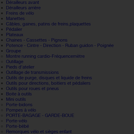
Dérailleurs avant
Dérailleurs arrière
Freins de vélo
Manettes
Câbles, gaines, patins de freins,plaquettes
Pédalier
Plateaux
Chaines - Cassettes - Pignons
Potence - Cintre - Direction - Ruban guidon - Poignée
Groupe
Montre running cardio-Fréquencemètre
Outillage
Pieds d'atelier
Outillage de transmissions
Outils de purge, disques et liquide de freins
Outils pour directions, boitiers et pédaliers
Outils pour roues et pneus
Boite à outils
Mini outils
Porte-bidons
Pompes à vélo
PORTE-BAGAGE - GARDE-BOUE
Porte-vélo
Porte-bébé
Remorques vélo et sièges enfant