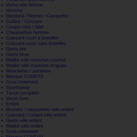
Veste vélo femme
Homme
Bandana / Bonnet / Casquette
Collant / Corsaire
Coupe-vent / Gilet
Chaussettes homme
Cuissard court à bretelles
Cuissard court sans bretelles
Gants été
Gants hiver
Maillot vélo manches courtes
Maillot vélo manches longues
Manchette / Jambiere
Masque COVID19
Sous-vetement
Sportswear
Tenue complète
Veste hiver
Enfant
Bonnets / casquettes velo enfant
Cuissard / Collant vélo enfant
Gants vélo enfant
Maillot vélo enfant
Sous-vetement