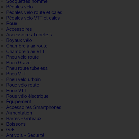
Socquettes homme
Pédales vélo
Pédales velo route et cales
Pédales velo VTT et cales
Roue
Accessoires
Accessoires Tubeless
Boyaux vélo
Chambre à air route
Chambre à air VTT
Pneu vélo route
Pneu Gravel
Pneu route tubeless
Pneu VTT
Pneu vélo urbain
Roue vélo route
Roue VTT
Roue vélo électrique
Équipement
Accessoires Smartphones
Alimentation
Barres - Gateaux
Boissons
Gels
Antivols - Sécurité