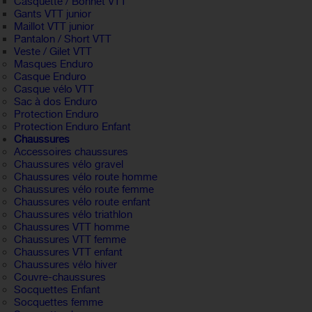
Casquette / Bonnet VTT
Gants VTT junior
Maillot VTT junior
Pantalon / Short VTT
Veste / Gilet VTT
Masques Enduro
Casque Enduro
Casque vélo VTT
Sac à dos Enduro
Protection Enduro
Protection Enduro Enfant
Chaussures
Accessoires chaussures
Chaussures vélo gravel
Chaussures vélo route homme
Chaussures vélo route femme
Chaussures vélo route enfant
Chaussures vélo triathlon
Chaussures VTT homme
Chaussures VTT femme
Chaussures VTT enfant
Chaussures vélo hiver
Couvre-chaussures
Socquettes Enfant
Socquettes femme