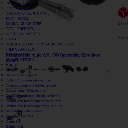
PICNIC POSTNL
Q36.5 Pinarello
QUICK-STEP ALPHA VINYL
SCOTT SRAM
0,00 
SOUDAL QUICK-STEP
TOTAL ÉNERGIES
UAE TEAM EMIRATES
Voir 
TUDOR
MONDRAKER FACTORY RACING XC TEAM
TREK SEGAFREDO
UCI World Tour
Pédales vélo route WAHOO Speedplay Zero Inox
WILLIER VITTORIA
53mm
Route
Femme
Bandana / Casquette
Collant / corsaire velo femme
Cuissard court à bretelles femme
Coupe-vent / Gilet femme
Cuissard court sans bretelles femme
Maillot vélo femme manches courtes
Maillot velo femme manches longues
Manchettes / Jambieres
Masque COVID19
Gants été
Gants hiver