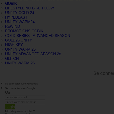
GOBIK
LIFESTYLE NO BIKE TODAY
UN1TY COLD 24
HYPEBEAST
UN1TY WARM24
REWIND
PROMOTIONS GOBIK
COLD SERIES · ADVANCED SEASON
COLD25 UNITY
HIGH KEY
UN1TY WARM 25
UN1TY ADVANCED SEASON 25
GLITCH
UNITY WARM 26
Se connec
Se connecter avec Facebook
Se connecter avec Google
Ou
Login
Mot de passe oublié ?