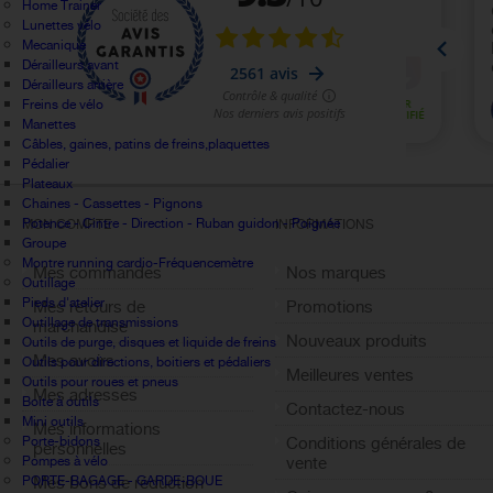
Home Trainer
Lunettes vélo
Mecanique
Dérailleurs avant
Dérailleurs arrière
Freins de vélo
Manettes
Câbles, gaines, patins de freins,plaquettes
Pédalier
Plateaux
Chaines - Cassettes - Pignons
Potence - Cintre - Direction - Ruban guidon - Poignée
MON COMPTE
INFORMATIONS
Groupe
Montre running cardio-Fréquencemètre
Mes commandes
Nos marques
Outillage
Pieds d'atelier
Mes retours de
Promotions
Outillage de transmissions
marchandise
Nouveaux produits
Outils de purge, disques et liquide de freins
Mes avoirs
Outils pour directions, boitiers et pédaliers
Meilleures ventes
Outils pour roues et pneus
Mes adresses
Boite à outils
Contactez-nous
Mini outils
Mes informations
Porte-bidons
Conditions générales de
personnelles
Pompes à vélo
vente
PORTE-BAGAGE - GARDE-BOUE
Mes bons de réduction