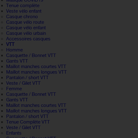
Masque COVID19
Tenue complète
Veste vélo enfant
Casque chrono
Casque vélo route
Casque vélo enfant
Casque vélo urbain
Accessoires casques
VTT
Homme
Casquette / Bonnet VTT
Gants VTT
Maillot manches courtes VTT
Maillot manches longues VTT
Pantalon / short VTT
Veste / Gilet VTT
Femme
Casquette / Bonnet VTT
Gants VTT
Maillot manches courtes VTT
Maillot manches longues VTT
Pantalon / short VTT
Tenue Complète VTT
Veste / Gilet VTT
Enfants