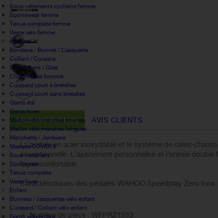
Sous-vêtements cyclisme femme
Sportswear femme
Tenue complète femme
Veste vélo femme
Homme
Bandana / Bonnet / Casquette
Collant / Corsaire
Coupe-vent / Gilet
Chaussettes homme
Cuissard court à bretelles
Cuissard court sans bretelles
Gants été
Gants hiver
EN SAVOIR PLUS
AVIS CLIENTS
Maillot vélo manches courtes
Maillot vélo manches longues
Manchette / Jambiere
La pédale en acier inoxydable et le système de cales-chaussur
Masque COVID19
exceptionnelle. L’ajustement personnalisé et l’entrée double
Sous-vetement
façon confortable.
Sportswear
Tenue complète
Veste hiver
Caractéristiques des pédales WAHOO Speedplay Zero Inox 
Enfant
Bonnets / casquettes velo enfant
Cuissard / Collant vélo enfant
Numéro de pièce : WFPRZ1S53
Gants vélo enfant