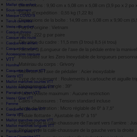
Maillot vélo enfant
Dimensions : 9,90 cm x 5,08 cm x 5,08 cm (3,9 po x 2 po 
Sous-vetement
Poids d’expédition : 0,55 kg (1,22 lb)
Masque COVID19
Dimensions de la boîte : 14,99 cm x 5,08 cm x 9,90 cm (5,
Tenue complète
Veste vélo enfant
Pays d’origine : Vietnam
Casque chrono
Poids : 222 g par paire
Casque vélo route
Élévation du cadre : 11,5 mm (3 trou) 8,5 (4 trou)
Casque vélo enfant
Casque vélo urbain
Facteur Q (Longueur de l'axe de la pédale entre la manivell
Accessoires casques
Possibilité sur les Zero Inoxydable de longueurs perso
VTT
Matériau du corps : Grivory
Homme
Casquette / Bonnet VTT
Matériau de l’axe de pédalier : Acier inoxydable
Gants VTT
Type de roulement : Roulements à cartouche et aiguille tri
Maillot manches courtes VTT
Dégagement d’angle : 39°
Maillot manches longues VTT
Pantalon / short VTT
Poids cycliste maximum : Aucune restriction
Veste / Gilet VTT
Cales-chaussures : Tension standard incluse
Femme
Angle de libération : Micro réglable de 0° à 7,5°
Casquette / Bonnet VTT
Gants VTT
Pédale flottante : Ajustable de 0° à 15°
Maillot manches courtes VTT
Réglage de la cale-chaussure de l’avant vers l’arrière : J
Maillot manches longues VTT
Réglage de la cale-chaussure de la gauche vers la droite
Pantalon / short VTT
Tenue Complète VTT