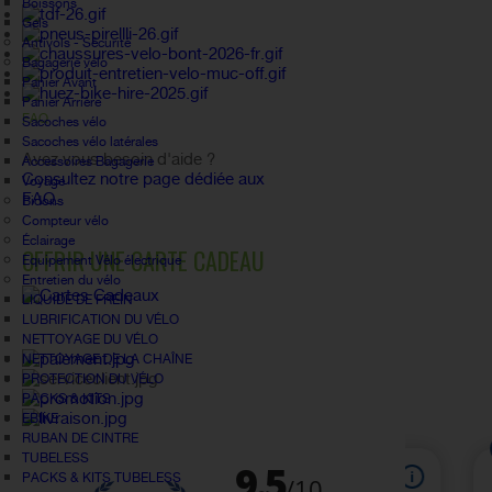
Boissons
Gels
Antivols - Sécurité
Bagagerie vélo
Panier Avant
Panier Arrière
FAQ
Sacoches vélo
Sacoches vélo latérales
Avez vous besoin d'aide ?
Accessoires Bagagerie
Consultez notre page dédiée aux
Voyage
FAQ.
Bidons
Compteur vélo
Éclairage
OFFRIR UNE CARTE CADEAU
Equipement Vélo électrique
Entretien du vélo
LIQUIDE DE FREIN
LUBRIFICATION DU VÉLO
NETTOYAGE DU VÉLO
NETTOYAGE DE LA CHAÎNE
PROTECTION DU VÉLO
PACKS & KITS
EBIKE
RUBAN DE CINTRE
TUBELESS
PACKS & KITS TUBELESS