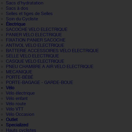
Sacs d'hydratation
Sacs à dos
Selles et tiges de Selles
Soin du Cycliste
Électrique
SACOCHE VELO ELECTRIQUE
PANIER VELO ELECTRIQUE
FIXATION PANIER SACOCHE
ANTIVOL VELO ELECTRIQUE
BATTERIE ACCESSOIRES VELO ELECTRIQUE
SELLE VELO ELECTRIQUE
CASQUE VELO ELECTRIQUE
PNEU CHAMBRE A AIR VELO ELECTRIQUE
MECANIQUE
PORTE-BÉBÉ
PORTE-BAGAGE - GARDE-BOUE
Vélo
Vélo électrique
Vélo enfant
Vélo route
Vélo VTT
Vélo Occasion
Outlet
Specialized
Hauts cyclistes