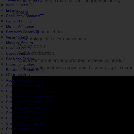
Cale-chaussure de marche : Oui (adaptateur inclus)
Veste / Gilet VTT
Enfants
Contenu :
Casquette / Bonnet VTT
Gants VTT junior
Maillot VTT junior
Pédales gauche et droite
Pantalon / Short VTT
Veste / Gilet VTT
Assemblage de cales-chaussures
Masques Enduro
Paquet de vis
Casque Enduro
Guide d’utilisation
Casque vélo VTT
Sac à dos Enduro
Guide d’informations importantes relatives au produit
Protection Enduro
Outils supplémentaires requis pour l’assemblage : Tournevi
Protection Enduro Enfant
Chaussures
Accessoires chaussures
Chaussures vélo gravel
Chaussures vélo route homme
Chaussures vélo route femme
Chaussures vélo route enfant
Chaussures vélo triathlon
Chaussures VTT homme
Chaussures VTT femme
Chaussures VTT enfant
Chaussures vélo hiver