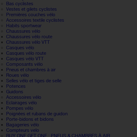
Bas cyclistes
Vestes et gilets cyclistes
Premières couches vélo
Accessoires textile cyclistes
Habits sportwear
Chaussures vélo
Chaussures vélo route
Chaussures vélo VTT
Casques vélo
Casques vélo route
Casques vélo VTT
Composants vélo
Pneus et chambres à air
Roues vélo
Selles vélo et tiges de selle
Potences
Guidons
Accessoires vélo
Eclairages vélo
Pompes vélo
Poignées et rubans de guidon
Porte-bidons et bidons
Bagageries vélo
Compteurs velo
BUY ONE GET ONE : PNEUS & CHAMBRES À AIR