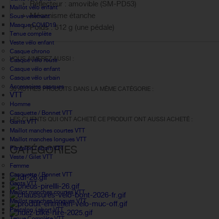
Réflecteur : amovible (SM-PD53)
Maillot vélo enfant
Mécanisme étanche
Sous-vetement
Masque COVID19
Poids : 512 g (une pédale)
Tenue complète
Veste vélo enfant
Casque chrono
VOUS AIMEREZ AUSSI :
Casque vélo route
Casque vélo enfant
Casque vélo urbain
Accessoires casques
30 AUTRES PRODUITS DANS LA MÊME CATÉGORIE :
VTT
Homme
Casquette / Bonnet VTT
LES CLIENTS QUI ONT ACHETÉ CE PRODUIT ONT AUSSI ACHETÉ :
Gants VTT
Maillot manches courtes VTT
Maillot manches longues VTT
CATÉGORIES
Pantalon / short VTT
Veste / Gilet VTT
Femme
Casquette / Bonnet VTT
Gants VTT
Maillot manches courtes VTT
Maillot manches longues VTT
Pantalon / short VTT
Tenue Complète VTT