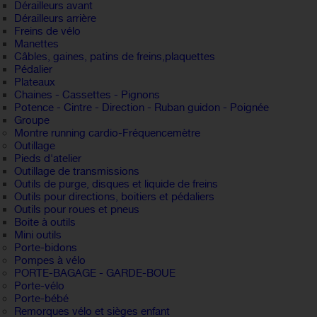
Dérailleurs avant
Dérailleurs arrière
Freins de vélo
Manettes
Câbles, gaines, patins de freins,plaquettes
Pédalier
Plateaux
Chaines - Cassettes - Pignons
Potence - Cintre - Direction - Ruban guidon - Poignée
Groupe
Montre running cardio-Fréquencemètre
Outillage
Pieds d'atelier
Outillage de transmissions
Outils de purge, disques et liquide de freins
Outils pour directions, boitiers et pédaliers
Outils pour roues et pneus
Boite à outils
Mini outils
Porte-bidons
Pompes à vélo
PORTE-BAGAGE - GARDE-BOUE
Porte-vélo
Porte-bébé
Remorques vélo et sièges enfant