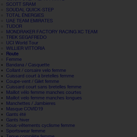
SCOTT SRAM
SOUDAL QUICK-STEP
TOTAL ÉNERGIES
UAE TEAM EMIRATES
TUDOR
MONDRAKER FACTORY RACING XC TEAM
TREK SEGAFREDO
UCI World Tour
WILLIER VITTORIA
Route
Femme
Bandana / Casquette
Collant / corsaire velo femme
Cuissard court à bretelles femme
Coupe-vent / Gilet femme
Cuissard court sans bretelles femme
Maillot vélo femme manches courtes
Maillot velo femme manches longues
Manchettes / Jambieres
Masque COVID19
Gants été
Gants hiver
Sous-vêtements cyclisme femme
Sportswear femme
Tenue complète femme