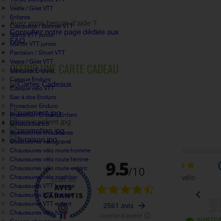
FAQ
Veste / Gilet VTT
Enfants
Avez vous besoin d'aide ?
Casquette / Bonnet VTT
Consultez notre page dédiée aux
Gants VTT junior
FAQ.
Maillot VTT junior
Pantalon / Short VTT
Veste / Gilet VTT
OFFRIR UNE CARTE CADEAU
Masques Enduro
Casque Enduro
Casque vélo VTT
Sac à dos Enduro
Protection Enduro
Protection Enduro Enfant
Chaussures
Accessoires chaussures
Chaussures vélo gravel
Chaussures vélo route homme
Chaussures vélo route femme
Chaussures vélo route enfant
Chaussures vélo triathlon
Chaussures VTT homme
Chaussures VTT femme
Chaussures VTT enfant
Chaussures vélo hiver