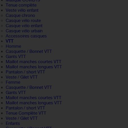
Masque COVID19
Tenue complète
Veste vélo enfant
Casque chrono
Casque vélo route
Casque vélo enfant
Casque vélo urbain
Accessoires casques
VTT
Homme
Casquette / Bonnet VTT
Gants VTT
Maillot manches courtes VTT
Maillot manches longues VTT
Pantalon / short VTT
Veste / Gilet VTT
Femme
Casquette / Bonnet VTT
Gants VTT
Maillot manches courtes VTT
Maillot manches longues VTT
Pantalon / short VTT
Tenue Complète VTT
Veste / Gilet VTT
Enfants