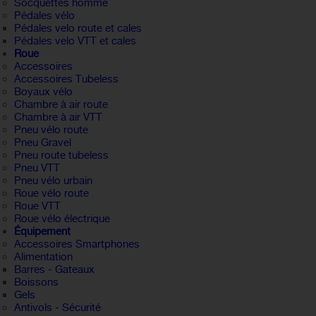
Socquettes homme
Pédales vélo
Pédales velo route et cales
Pédales velo VTT et cales
Roue
Accessoires
Accessoires Tubeless
Boyaux vélo
Chambre à air route
Chambre à air VTT
Pneu vélo route
Pneu Gravel
Pneu route tubeless
Pneu VTT
Pneu vélo urbain
Roue vélo route
Roue VTT
Roue vélo électrique
Équipement
Accessoires Smartphones
Alimentation
Barres - Gateaux
Boissons
Gels
Antivols - Sécurité