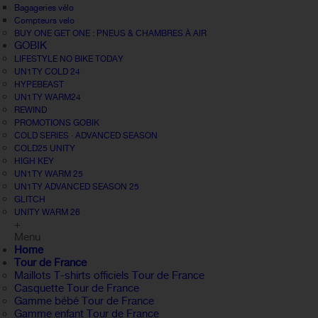
Bagageries vélo
Compteurs velo
BUY ONE GET ONE : PNEUS & CHAMBRES À AIR
GOBIK
LIFESTYLE NO BIKE TODAY
UN1TY COLD 24
HYPEBEAST
UN1TY WARM24
REWIND
PROMOTIONS GOBIK
COLD SERIES · ADVANCED SEASON
COLD25 UNITY
HIGH KEY
UN1TY WARM 25
UN1TY ADVANCED SEASON 25
GLITCH
UNITY WARM 26
+
Menu
Home
Tour de France
Maillots T-shirts officiels Tour de France
Casquette Tour de France
Gamme bébé Tour de France
Gamme enfant Tour de France