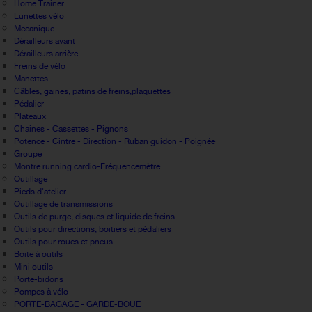
Home Trainer
Lunettes vélo
Mecanique
Dérailleurs avant
Dérailleurs arrière
Freins de vélo
Manettes
Câbles, gaines, patins de freins,plaquettes
Pédalier
Plateaux
Chaines - Cassettes - Pignons
Potence - Cintre - Direction - Ruban guidon - Poignée
Groupe
Montre running cardio-Fréquencemètre
Outillage
Pieds d'atelier
Outillage de transmissions
Outils de purge, disques et liquide de freins
Outils pour directions, boitiers et pédaliers
Outils pour roues et pneus
Boite à outils
Mini outils
Porte-bidons
Pompes à vélo
PORTE-BAGAGE - GARDE-BOUE