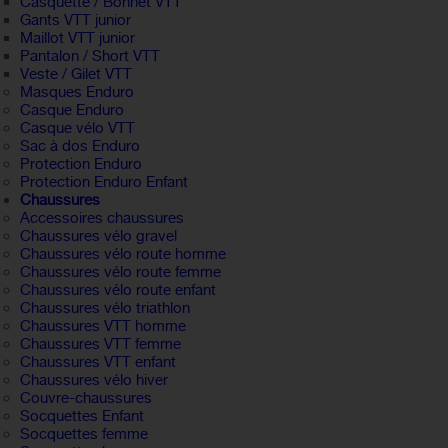
Casquette / Bonnet VTT
Gants VTT junior
Maillot VTT junior
Pantalon / Short VTT
Veste / Gilet VTT
Masques Enduro
Casque Enduro
Casque vélo VTT
Sac à dos Enduro
Protection Enduro
Protection Enduro Enfant
Chaussures
Accessoires chaussures
Chaussures vélo gravel
Chaussures vélo route homme
Chaussures vélo route femme
Chaussures vélo route enfant
Chaussures vélo triathlon
Chaussures VTT homme
Chaussures VTT femme
Chaussures VTT enfant
Chaussures vélo hiver
Couvre-chaussures
Socquettes Enfant
Socquettes femme