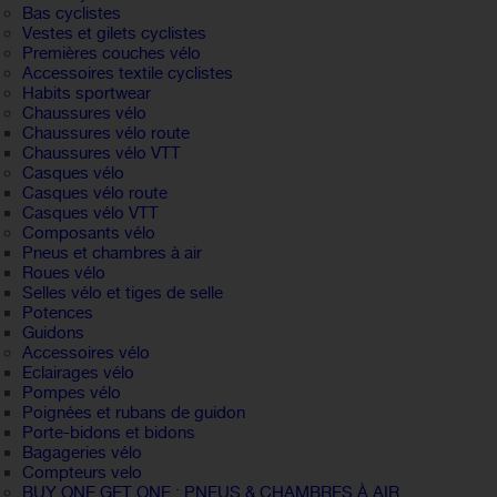
Bas cyclistes
Vestes et gilets cyclistes
Premières couches vélo
Accessoires textile cyclistes
Habits sportwear
Chaussures vélo
Chaussures vélo route
Chaussures vélo VTT
Casques vélo
Casques vélo route
Casques vélo VTT
Composants vélo
Pneus et chambres à air
Roues vélo
Selles vélo et tiges de selle
Potences
Guidons
Accessoires vélo
Eclairages vélo
Pompes vélo
Poignées et rubans de guidon
Porte-bidons et bidons
Bagageries vélo
Compteurs velo
BUY ONE GET ONE : PNEUS & CHAMBRES À AIR