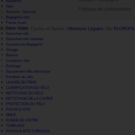
Boissons
Gels
Politique de confidentialité
Antivols - Sécurité
Bagagerie vélo
Panier Avant
Panier Arrière
© 2005 -
2026 Cycles et Sports |
Mentions Légales
| By
KLOROFI
Sacoches vélo
Sacoches vélo latérales
Accessoires Bagagerie
Voyage
Bidons
Compteur vélo
Éclairage
Equipement Vélo électrique
Entretien du vélo
LIQUIDE DE FREIN
LUBRIFICATION DU VÉLO
NETTOYAGE DU VÉLO
NETTOYAGE DE LA CHAÎNE
PROTECTION DU VÉLO
PACKS & KITS
EBIKE
RUBAN DE CINTRE
TUBELESS
PACKS & KITS TUBELESS