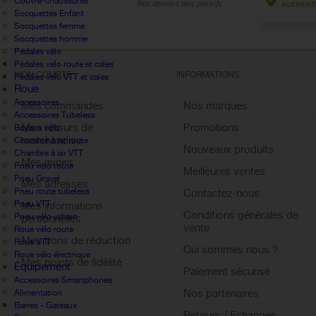
Couvre-chaussures
Socquettes Enfant
Socquettes femme
Socquettes homme
Pédales vélo
Pédales velo route et cales
MON COMPTE
INFORMATIONS
Pédales velo VTT et cales
Roue
Accessoires
Mes commandes
Nos marques
Accessoires Tubeless
Mes retours de
Promotions
Boyaux vélo
marchandise
Chambre à air route
Nouveaux produits
Chambre à air VTT
Mes avoirs
Pneu vélo route
Meilleures ventes
Pneu Gravel
Mes adresses
Pneu route tubeless
Contactez-nous
Pneu VTT
Mes informations
Conditions générales de
Pneu vélo urbain
personnelles
vente
Roue vélo route
Mes bons de réduction
Roue VTT
Qui sommes nous ?
Roue vélo électrique
Mes points de fidélité
Équipement
Paiement sécurisé
Sign out
Accessoires Smartphones
Nos partenaires
Alimentation
Barres - Gateaux
Retours / Echanges