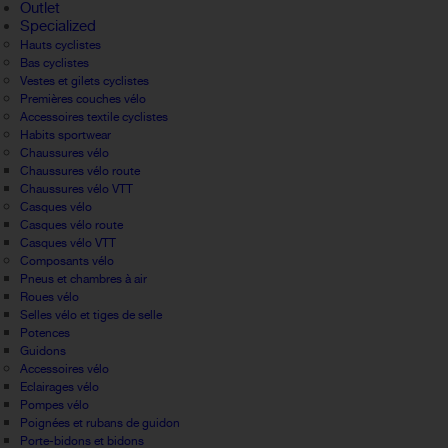
Outlet
Specialized
Hauts cyclistes
Bas cyclistes
Vestes et gilets cyclistes
Premières couches vélo
Accessoires textile cyclistes
Habits sportwear
Chaussures vélo
Chaussures vélo route
Chaussures vélo VTT
Casques vélo
Casques vélo route
Casques vélo VTT
Composants vélo
Pneus et chambres à air
Roues vélo
Selles vélo et tiges de selle
Potences
Guidons
Accessoires vélo
Eclairages vélo
Pompes vélo
Poignées et rubans de guidon
Porte-bidons et bidons