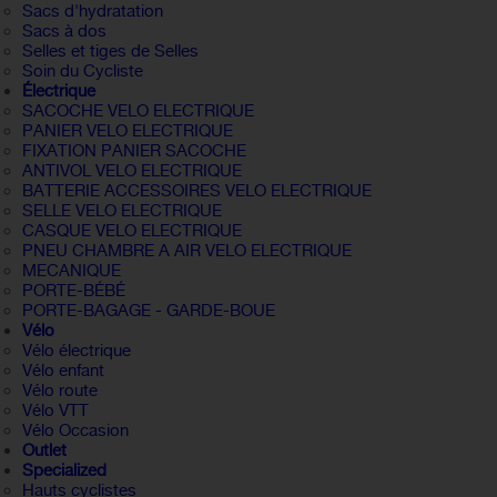
Sacs d'hydratation
Sacs à dos
Selles et tiges de Selles
Soin du Cycliste
Électrique
SACOCHE VELO ELECTRIQUE
PANIER VELO ELECTRIQUE
FIXATION PANIER SACOCHE
ANTIVOL VELO ELECTRIQUE
BATTERIE ACCESSOIRES VELO ELECTRIQUE
SELLE VELO ELECTRIQUE
CASQUE VELO ELECTRIQUE
PNEU CHAMBRE A AIR VELO ELECTRIQUE
MECANIQUE
PORTE-BÉBÉ
PORTE-BAGAGE - GARDE-BOUE
Vélo
Vélo électrique
Vélo enfant
Vélo route
Vélo VTT
Vélo Occasion
Outlet
Specialized
Hauts cyclistes