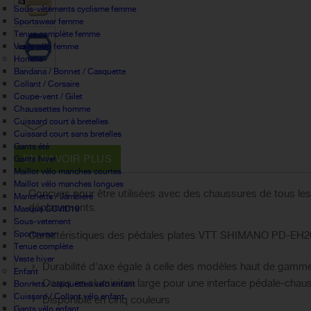
Sous-vêtements cyclisme femme
Sportswear femme
Tenue complète femme
Veste vélo femme
Homme
Bandana / Bonnet / Casquette
Collant / Corsaire
Coupe-vent / Gilet
Chaussettes homme
Cuissard court à bretelles
Cuissard court sans bretelles
Gants été
EN SAVOIR PLUS
Gants hiver
Maillot vélo manches courtes
Maillot vélo manches longues
Conçues pour être utilisées avec des chaussures de tous les
Manchette / Jambiere
déplacements.
Masque COVID19
Sous-vetement
Sportswear
Caractéristiques des pédales plates VTT SHIMANO PD-E
Tenue complète
Veste hiver
Durabilité d'axe égale à celle des modèles haut de ga
Enfant
Corps en aluminium large pour une interface pédale-cha
Bonnets / casquettes velo enfant
Cuissard / Collant vélo enfant
Disponible en cinq couleurs
Gants vélo enfant