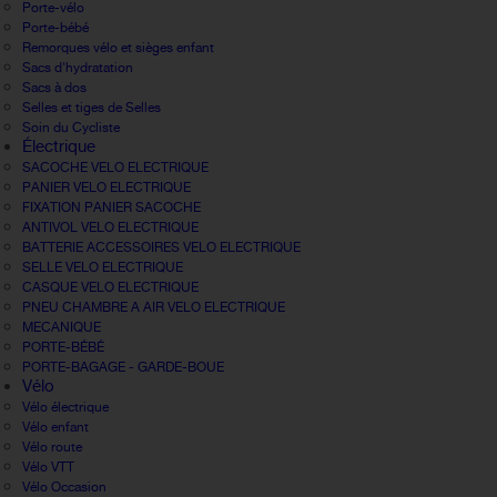
Porte-vélo
Porte-bébé
Remorques vélo et sièges enfant
Sacs d'hydratation
Sacs à dos
Selles et tiges de Selles
Soin du Cycliste
Électrique
SACOCHE VELO ELECTRIQUE
PANIER VELO ELECTRIQUE
FIXATION PANIER SACOCHE
ANTIVOL VELO ELECTRIQUE
BATTERIE ACCESSOIRES VELO ELECTRIQUE
SELLE VELO ELECTRIQUE
CASQUE VELO ELECTRIQUE
PNEU CHAMBRE A AIR VELO ELECTRIQUE
MECANIQUE
PORTE-BÉBÉ
PORTE-BAGAGE - GARDE-BOUE
Vélo
Vélo électrique
Vélo enfant
Vélo route
Vélo VTT
Vélo Occasion