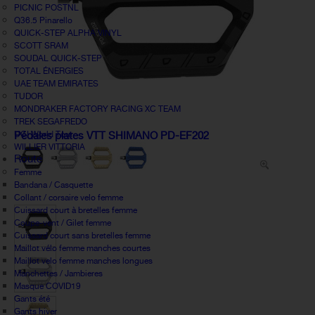
PICNIC POSTNL
Q36.5 Pinarello
QUICK-STEP ALPHA VINYL
SCOTT SRAM
SOUDAL QUICK-STEP
TOTAL ÉNERGIES
UAE TEAM EMIRATES
TUDOR
MONDRAKER FACTORY RACING XC TEAM
TREK SEGAFREDO
UCI World Tour
Pédales plates VTT SHIMANO PD-EF202
WILLIER VITTORIA
Route
Femme
Bandana / Casquette
Collant / corsaire velo femme
Cuissard court à bretelles femme
Coupe-vent / Gilet femme
Cuissard court sans bretelles femme
Maillot vélo femme manches courtes
Maillot velo femme manches longues
Manchettes / Jambieres
Masque COVID19
Gants été
Gants hiver