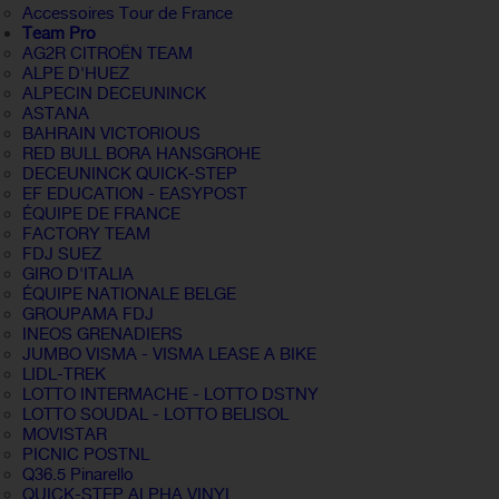
Accessoires Tour de France
Team Pro
AG2R CITROËN TEAM
ALPE D'HUEZ
ALPECIN DECEUNINCK
ASTANA
BAHRAIN VICTORIOUS
RED BULL BORA HANSGROHE
DECEUNINCK QUICK-STEP
EF EDUCATION - EASYPOST
ÉQUIPE DE FRANCE
FACTORY TEAM
FDJ SUEZ
GIRO D'ITALIA
ÉQUIPE NATIONALE BELGE
GROUPAMA FDJ
INEOS GRENADIERS
JUMBO VISMA - VISMA LEASE A BIKE
LIDL-TREK
LOTTO INTERMACHE - LOTTO DSTNY
LOTTO SOUDAL - LOTTO BELISOL
MOVISTAR
PICNIC POSTNL
Q36.5 Pinarello
QUICK-STEP ALPHA VINYL