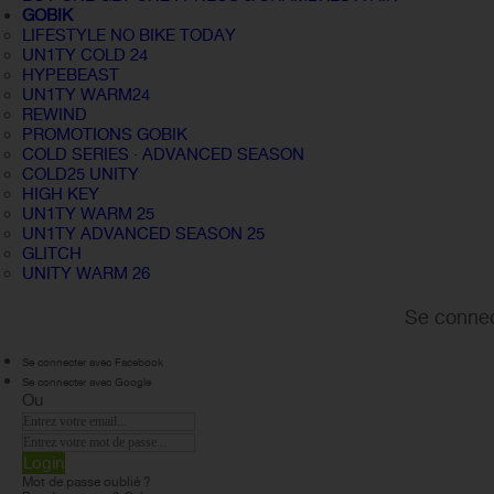
GOBIK
LIFESTYLE NO BIKE TODAY
UN1TY COLD 24
HYPEBEAST
UN1TY WARM24
REWIND
PROMOTIONS GOBIK
COLD SERIES · ADVANCED SEASON
COLD25 UNITY
HIGH KEY
UN1TY WARM 25
UN1TY ADVANCED SEASON 25
GLITCH
UNITY WARM 26
Se connec
Se connecter avec Facebook
Se connecter avec Google
Ou
Login
Mot de passe oublié ?