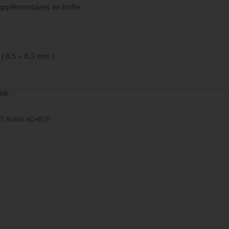
supplémentaires en boîte
( 8,5 + 6,3 mm )
IE :
T AUSSI ACHETÉ :