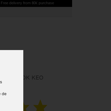
ery from 80€ purchase
OUTE LOOK KEO
us
BON
7
e de