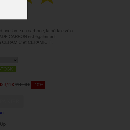
d’une lame en carbone, la pédale vélo
ADE CARBON est également
ion CERAMIC et CERAMIC Ti.
STOCK
130,41 €
144,90 €
-10%
on
kUp