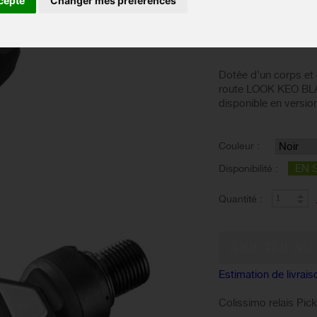
cepte
Changer mes préférences
Basé sur 2 avis
Voir les avis
Dotée d’un corps et 
route LOOK KEO BL
disponible en vers
Couleur :
EN 
Disponibilité :
Quantité :
Estimation de livrais
Colissimo relais Pic