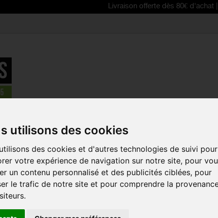
Livraison offerte dès 80€ d'achat | Free deliv
Pédales route LOOK Keo Blade Carbon
s utilisons des cookies
EN PROMO !
tilisons des cookies et d'autres technologies de suivi pour
PÉDALES R
rer votre expérience de navigation sur notre site, pour vo
BLADE CAR
r un contenu personnalisé et des publicités ciblées, pour
Référence :
0002340
er le trafic de notre site et pour comprendre la provenanc
siteurs.