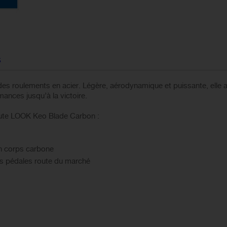
S
es roulements en acier. Légère, aérodynamique et puissante, elle 
mances jusqu’à la victoire.
oute LOOK Keo Blade Carbon :
n corps carbone
des pédales route du marché