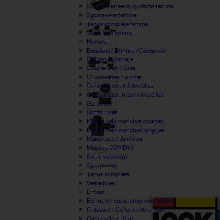
Sous-vêtements cyclisme femme
Sportswear femme
Tenue complète femme
Veste vélo femme
Homme
Bandana / Bonnet / Casquette
Collant / Corsaire
Coupe-vent / Gilet
Chaussettes homme
Cuissard court à bretelles
Cuissard court sans bretelles
Gants été
Gants hiver
Maillot vélo manches courtes
Maillot vélo manches longues
Manchette / Jambiere
Masque COVID19
Sous-vetement
Sportswear
Tenue complète
Veste hiver
Enfant
Bonnets / casquettes velo enfant
Cuissard / Collant vélo enfant
Gants vélo enfant