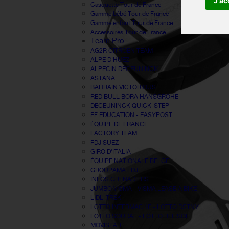
J'ac
Casquette Tour de France
Gamme bébé Tour de France
Gamme enfant Tour de France
Accessoires Tour de France
Team Pro
AG2R CITROËN TEAM
ALPE D'HUEZ
ALPECIN DECEUNINCK
ASTANA
BAHRAIN VICTORIOUS
RED BULL BORA HANSGROHE
DECEUNINCK QUICK-STEP
EF EDUCATION - EASYPOST
ÉQUIPE DE FRANCE
FACTORY TEAM
FDJ SUEZ
GIRO D'ITALIA
ÉQUIPE NATIONALE BELGE
GROUPAMA FDJ
INEOS GRENADIERS
JUMBO VISMA - VISMA LEASE A BIKE
LIDL-TREK
LOTTO INTERMACHE - LOTTO DSTNY
LOTTO SOUDAL - LOTTO BELISOL
MOVISTAR