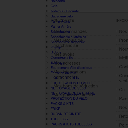
Boissons
Gels
Antivols - Sécurité
Bagagerie vélo
MON COMPTE
INFOR
Panier Avant
Panier Arrière
Mes commandes
Nos
Sacoches vélo
Sacoches vélo latérales
Mes retours de
Pro
Accessoires Bagagerie
marchandise
Voyage
Nouv
Bidons
Mes avoirs
Compteur vélo
Meil
Éclairage
Mes adresses
Cont
Equipement Vélo électrique
Mes informations
Entretien du vélo
Cond
personnelles
LIQUIDE DE FREIN
vent
LUBRIFICATION DU VÉLO
Mes bons de réduction
NETTOYAGE DU VÉLO
Qui
NETTOYAGE DE LA CHAÎNE
Mes points de fidélité
Paie
PROTECTION DU VÉLO
Sign out
PACKS & KITS
Nos 
EBIKE
RUBAN DE CINTRE
Reto
TUBELESS
PACKS & KITS TUBELESS
Poli