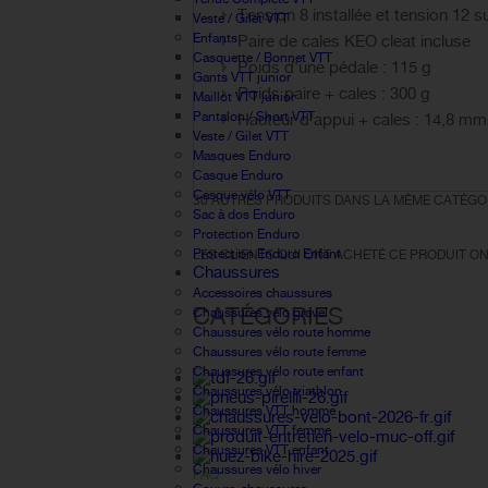
Tension 8 installée et tension 12 
Veste / Gilet VTT
Enfants
Paire de cales KEO cleat incluse
Casquette / Bonnet VTT
Poids d'une pédale : 115 g
Gants VTT junior
Poids paire + cales : 300 g
Maillot VTT junior
Pantalon / Short VTT
Hauteur d'appui + cales : 14,8 mm 
Veste / Gilet VTT
Masques Enduro
Casque Enduro
Casque vélo VTT
30 AUTRES PRODUITS DANS LA MÊME CATÉGOR
Sac à dos Enduro
Protection Enduro
Protection Enduro Enfant
LES CLIENTS QUI ONT ACHETÉ CE PRODUIT ON
Chaussures
Accessoires chaussures
CATÉGORIES
Chaussures vélo gravel
Chaussures vélo route homme
Chaussures vélo route femme
Chaussures vélo route enfant
Chaussures vélo triathlon
Chaussures VTT homme
Chaussures VTT femme
Chaussures VTT enfant
Chaussures vélo hiver
FAQ