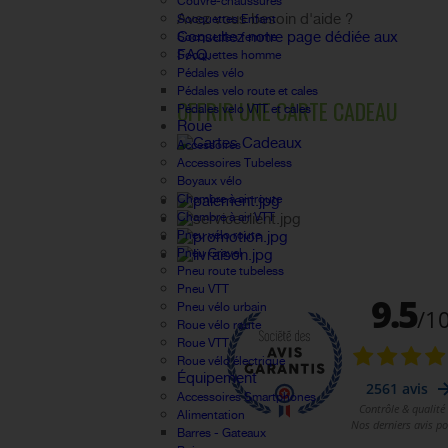
Couvre-chaussures
Avez vous besoin d'aide ?
Socquettes Enfant
Consultez notre page dédiée aux
Socquettes femme
FAQ.
Socquettes homme
Pédales vélo
Pédales velo route et cales
OFFRIR UNE CARTE CADEAU
Pédales velo VTT et cales
Roue
Accessoires
Accessoires Tubeless
Boyaux vélo
Chambre à air route
Chambre à air VTT
Pneu vélo route
Pneu Gravel
Pneu route tubeless
Pneu VTT
Pneu vélo urbain
Roue vélo route
Roue VTT
Roue vélo électrique
Équipement
Accessoires Smartphones
Alimentation
Barres - Gateaux