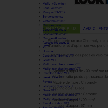
Maillot vélo enfant
Sous-vetement
Masque COVID19
Tenue complète
Veste vélo enfant
Casque chrono
EN SAVOIR PLUS
AVIS CLIENT
Casque vélo route
Casque vélo enfant
Casque vélo urbain
Elle comporte un axe Chromoly + et d
Accessoires casques
d’améliorer et d’optimiser vos perfor
VTT
Homme
Caractéristiques des pédales vélo r
Casquette / Bonnet VTT
Gants VTT
Maillot manches courtes VTT
Maillot manches longues VTT
Surface d'appui de 700 mm² sur u
Pantalon / short VTT
Meilleur ratio poids / puissance 
Veste / Gilet VTT
Femme
Matière de l'axe : Chromoly +
Casquette / Bonnet VTT
Technologie : Blade
Gants VTT
Matière du corps : Carbone
Maillot manches courtes VTT
Maillot manches longues VTT
Surface d'appui : 700 mm²
Pantalon / short VTT
Largeur d'appui : 67 mm
Tenue Complète VTT