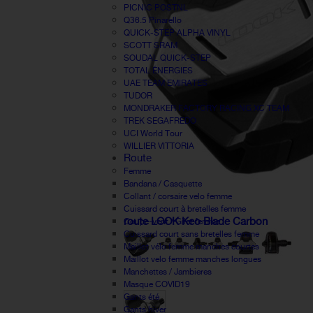
PICNIC POSTNL
Q36.5 Pinarello
QUICK-STEP ALPHA VINYL
SCOTT SRAM
SOUDAL QUICK-STEP
TOTAL ÉNERGIES
UAE TEAM EMIRATES
TUDOR
MONDRAKER FACTORY RACING XC TEAM
TREK SEGAFREDO
UCI World Tour
WILLIER VITTORIA
Route
Femme
Bandana / Casquette
Collant / corsaire velo femme
Cuissard court à bretelles femme
route LOOK Keo Blade Carbon
Coupe-vent / Gilet femme
Cuissard court sans bretelles femme
Maillot vélo femme manches courtes
Maillot velo femme manches longues
Manchettes / Jambieres
Masque COVID19
Gants été
Gants hiver