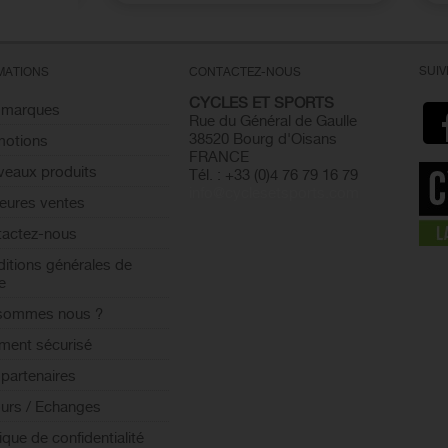
SUI
MATIONS
CONTACTEZ-NOUS
CYCLES ET SPORTS
 marques
Rue du Général de Gaulle
38520 Bourg d'Oisans
motions
FRANCE
eaux produits
Tél. : +33 (0)4 76 79 16 79
info@cyclesetsports.com
leures ventes
actez-nous
itions générales de
e
 sommes nous ?
ment sécurisé
partenaires
urs / Echanges
tique de confidentialité