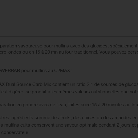
paration savoureuse pour muffins avec des glucides, spécialement c
cro-ondes ou en 15 à 20 mn au four traditionnel. Vous pouvez perso
 POWERBAR pour muffins au C2MAX :
 Dual Source Carb Mix contient un ratio 2:1 de sources de glucos
le à digérer, ce produit a les mêmes valeurs nutritionnelles que no
paration en poudre avec de l'eau, faites cuire 15 à 20 minutes au fo
'autres ingrédients comme des fruits, des épices ou des amandes en
es muffins cuits conservent une saveur optimale pendant 2 jours et
i conservateur