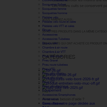
Laissez refroidir les muffins une foi
Couvre-chaussures
Socquettes Enfant
Les muffins cuits se conservent p
Socquettes femme
Socquettes homme
Pédales vélo
VOUS AIMEREZ AUSSI :
Pédales velo route et cales
Pédales velo VTT et cales
Roue
30 AUTRES PRODUITS DANS LA MÊME CATÉGOR
Accessoires
Accessoires Tubeless
Boyaux vélo
LES CLIENTS QUI ONT ACHETÉ CE PRODUIT ON
Chambre à air route
Chambre à air VTT
CATÉGORIES
Pneu vélo route
Pneu Gravel
Pneu route tubeless
Pneu VTT
Pneu vélo urbain
Roue vélo route
Roue VTT
Roue vélo électrique
Équipement
FAQ
Accessoires Smartphones
Avez vous besoin d'aide ?
Alimentation
Consultez notre page dédiée aux
Barres - Gateaux