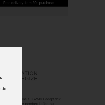
very from 80€ purchase
e C2Max
PRÉPARATION
us
INS ENERGIZE
e de
AR pour muffins au C2MAX adaptable
s, à consommer pendant l'effort ou