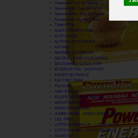
J'ac
Casquette Tour de France
Gamme bébé Tour de France
Gamme enfant Tour de France
Accessoires Tour de France
Team Pro
AG2R CITROËN TEAM
ALPE D'HUEZ
ALPECIN DECEUNINCK
ASTANA
BAHRAIN VICTORIOUS
RED BULL BORA HANSGROHE
DECEUNINCK QUICK-STEP
EF EDUCATION - EASYPOST
ÉQUIPE DE FRANCE
FACTORY TEAM
FDJ SUEZ
GIRO D'ITALIA
ÉQUIPE NATIONALE BELGE
GROUPAMA FDJ
INEOS GRENADIERS
JUMBO VISMA - VISMA LEASE A BIKE
LIDL-TREK
LOTTO INTERMACHE - LOTTO DSTNY
LOTTO SOUDAL - LOTTO BELISOL
MOVISTAR