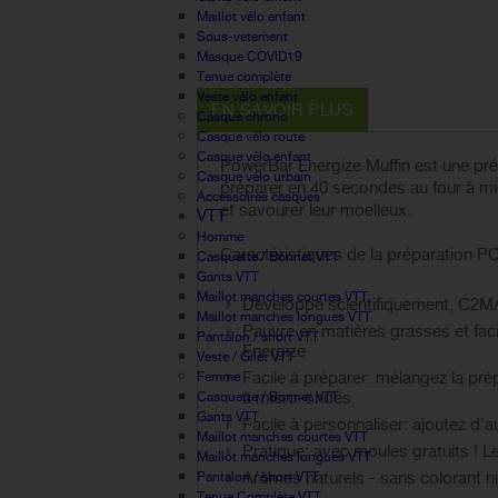
Maillot vélo enfant
Sous-vetement
Masque COVID19
Tenue complète
Veste vélo enfant
EN SAVOIR PLUS
Casque chrono
Casque vélo route
Casque vélo enfant
PowerBar Energize Muffin est une pré
Casque vélo urbain
préparer en 40 secondes au four à mi
Accessoires casques
et savourer leur moelleux.
VTT
Homme
Caractéristiques de la préparation
Casquette / Bonnet VTT
Gants VTT
Maillot manches courtes VTT
Développé scientifiquement, C2MAX
Maillot manches longues VTT
Pauvre en matières grasses et faci
Pantalon / short VTT
Energize
Veste / Gilet VTT
Facile à préparer: mélangez la pré
Femme
à micro-ondes
Casquette / Bonnet VTT
Gants VTT
Facile à personnaliser: ajoutez d
Maillot manches courtes VTT
Pratique: avec moules gratuits ! L
Maillot manches longues VTT
Arômes naturels - sans colorant n
Pantalon / short VTT
Tenue Complète VTT