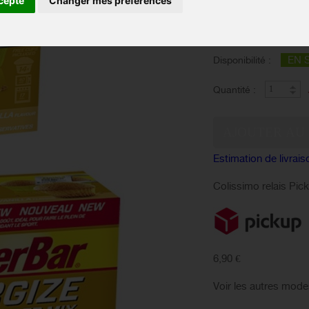
cepte
Changer mes préférences
pour faire le plein de
Saveur :
EN 
Disponibilité :
Quantité :
Estimation de livrais
Colissimo relais Pic
6,90 €
Voir les autres mode