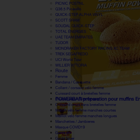
PICNIC POSTNL
Q36.5 Pinarello
QUICK-STEP ALPHA VINYL
SCOTT SRAM
SOUDAL QUICK-STEP
TOTAL ÉNERGIES
UAE TEAM EMIRATES
TUDOR
MONDRAKER FACTORY RACING XC TEAM
TREK SEGAFREDO
UCI World Tour
WILLIER VITTORIA
Route
Femme
Bandana / Casquette
Collant / corsaire velo femme
Cuissard court à bretelles femme
POWERBAR préparation pour muffins E
Coupe-vent / Gilet femme
Cuissard court sans bretelles femme
Maillot vélo femme manches courtes
Maillot velo femme manches longues
Manchettes / Jambieres
Masque COVID19
Gants été
Gants hiver