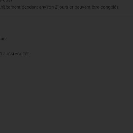
s cuits
arfaitement pendant environ 2 jours et peuvent être congelés
IE :
T AUSSI ACHETÉ :