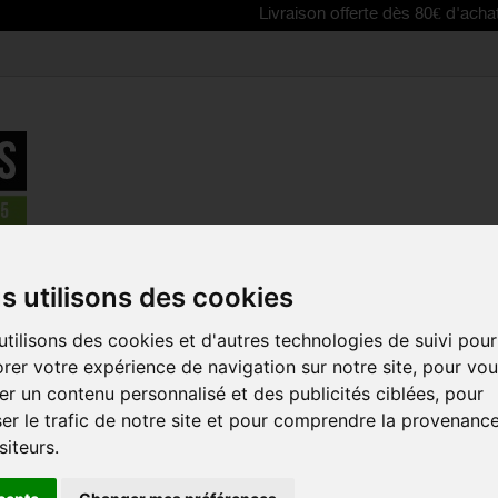
Livraison offerte dès 80€ d'achat | Free deli
Barres - Gateaux
>
POWERBAR préparation pour muffins Energiz
s utilisons des cookies
tilisons des cookies et d'autres technologies de suivi pour
POWERBAR 
rer votre expérience de navigation sur notre site, pour vo
POUR MUFF
r un contenu personnalisé et des publicités ciblées, pour
C2MAX
er le trafic de notre site et pour comprendre la provenanc
Référence :
PB91
siteurs.
Préparation POWERB
aux goûts individuel