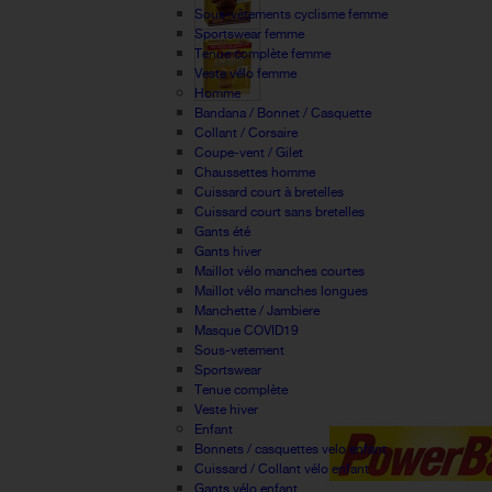
Sous-vêtements cyclisme femme
Sportswear femme
Tenue complète femme
Veste vélo femme
Homme
Bandana / Bonnet / Casquette
Collant / Corsaire
Coupe-vent / Gilet
Chaussettes homme
Cuissard court à bretelles
Cuissard court sans bretelles
Gants été
Gants hiver
Maillot vélo manches courtes
Maillot vélo manches longues
Manchette / Jambiere
Masque COVID19
Sous-vetement
Sportswear
Tenue complète
Veste hiver
Enfant
Bonnets / casquettes velo enfant
Cuissard / Collant vélo enfant
Gants vélo enfant