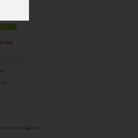
 glucides.
STOCK
11,99 €
on
kUp
s de livraison