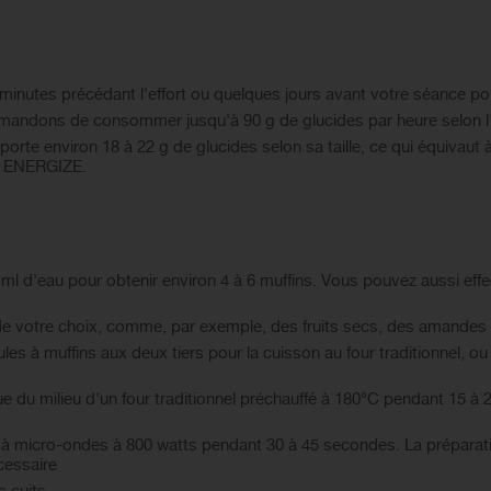
nutes précédant l'effort ou quelques jours avant votre séance pour 
mandons de consommer jusqu'à 90 g de glucides par heure selon l'in
e environ 18 à 22 g de glucides selon sa taille, ce qui équivaut à 
r ENERGIZE.
ml d'eau pour obtenir environ 4 à 6 muffins. Vous pouvez aussi eff
s de votre choix, comme, par exemple, des fruits secs, des amandes
es à muffins aux deux tiers pour la cuisson au four traditionnel, ou
que du milieu d'un four traditionnel préchauffé à 180°C pendant 15 à 
ur à micro-ondes à 800 watts pendant 30 à 45 secondes. La préparat
cessaire