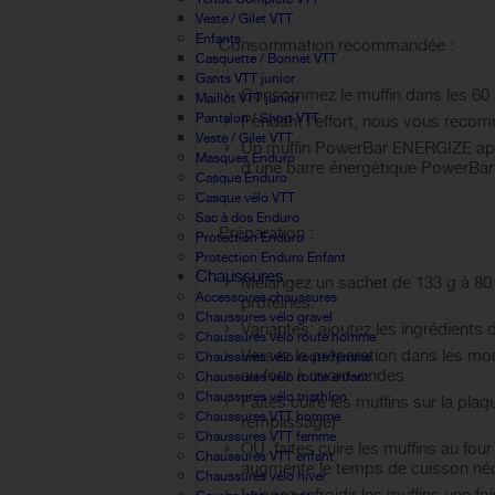
Veste / Gilet VTT
Enfants
Consommation recommandée :
Casquette / Bonnet VTT
Gants VTT junior
Consommez le muffin dans les 60 mi
Maillot VTT junior
Pantalon / Short VTT
Pendant l'effort, nous vous recom
Veste / Gilet VTT
Un muffin PowerBar ENERGIZE apport
Masques Enduro
d'une barre énergétique PowerBa
Casque Enduro
Casque vélo VTT
Sac à dos Enduro
Préparation :
Protection Enduro
Protection Enduro Enfant
Chaussures
Mélangez un sachet de 133 g à 80 
Accessoires chaussures
protéines.
Chaussures vélo gravel
Variantes: ajoutez les ingrédient
Chaussures vélo route homme
Versez la préparation dans les moul
Chaussures vélo route femme
au four à micro-ondes.
Chaussures vélo route enfant
Chaussures vélo triathlon
Faites cuire les muffins sur la pla
Chaussures VTT homme
remplissage).
Chaussures VTT femme
OU: faites cuire les muffins au fo
Chaussures VTT enfant
augmente le temps de cuisson né
Chaussures vélo hiver