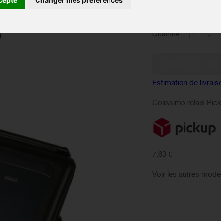
cepte
Changer mes préférences
EN 
Disponibilité :
Quantité :
Estimation de livrais
Colissimo relais Pic
7,63 €
Voir les autres mode