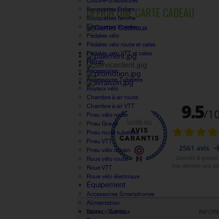
Couvre-chaussures
OFFRIR UNE CARTE CADEAU
Socquettes Enfant
Socquettes femme
Socquettes homme
Pédales vélo
Pédales velo route et cales
Pédales velo VTT et cales
Roue
Accessoires
Accessoires Tubeless
Boyaux vélo
Chambre à air route
Chambre à air VTT
Pneu vélo route
Pneu Gravel
Pneu route tubeless
Pneu VTT
Pneu vélo urbain
Roue vélo route
Roue VTT
Roue vélo électrique
Équipement
Accessoires Smartphones
Alimentation
Barres - Gateaux
MON COMPTE
INFOR