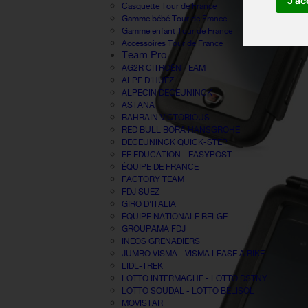
J'ac
Casquette Tour de France
Gamme bébé Tour de France
Gamme enfant Tour de France
Accessoires Tour de France
Team Pro
AG2R CITROËN TEAM
ALPE D'HUEZ
ALPECIN DECEUNINCK
ASTANA
BAHRAIN VICTORIOUS
RED BULL BORA HANSGROHE
DECEUNINCK QUICK-STEP
EF EDUCATION - EASYPOST
ÉQUIPE DE FRANCE
FACTORY TEAM
FDJ SUEZ
GIRO D'ITALIA
ÉQUIPE NATIONALE BELGE
GROUPAMA FDJ
INEOS GRENADIERS
JUMBO VISMA - VISMA LEASE A BIKE
LIDL-TREK
LOTTO INTERMACHE - LOTTO DSTNY
LOTTO SOUDAL - LOTTO BELISOL
MOVISTAR