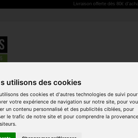
Livraison offerte dès 80€ d'achat | Free de
martphones
>
ZEFAL coque universelle Z CONSOLE iPhone 4 - 4S -
s utilisons des cookies
tilisons des cookies et d'autres technologies de suivi pour
ZEFAL COQ
rer votre expérience de navigation sur notre site, pour vo
Z CONSOLE 
r un contenu personnalisé et des publicités ciblées, pour
5 - 5S - 5C
er le trafic de notre site et pour comprendre la provenanc
Référence :
7074
siteurs.
Support pour smartp
compatible avec les 