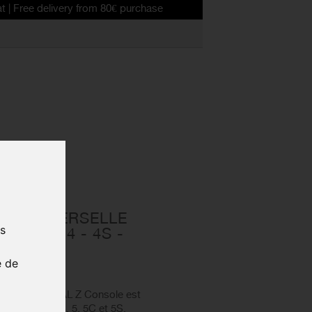
livery from 80€ purchase
 5 - 5S - 5C
UE UNIVERSELLE
us
IPHONE 4 - 4S -
e de
hone, le ZEFAL Z Console est
iPhone® 4, 4S, 5, 5C et 5S.