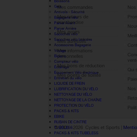
Boissons
Gels
Mes commandes
Nos
Antivols - Sécurité
Mes retours de
Pro
Bagagerie vélo
marchandise
Panier Avant
Nouv
Panier Arrière
Mes avoirs
Sacoches vélo
Meil
Sacoches vélo latérales
Mes adresses
Cont
Accessoires Bagagerie
Mes informations
Voyage
Cond
personnelles
Bidons
vent
Compteur vélo
Mes bons de réduction
Éclairage
Qui
Equipement Vélo électrique
Mes points de fidélité
Entretien du vélo
Paie
Sign out
LIQUIDE DE FREIN
Nos 
LUBRIFICATION DU VÉLO
NETTOYAGE DU VÉLO
Reto
NETTOYAGE DE LA CHAÎNE
PROTECTION DU VÉLO
Poli
PACKS & KITS
EBIKE
RUBAN DE CINTRE
© 2005 -
2026 Cycles et Sports |
Mentio
TUBELESS
PACKS & KITS TUBELESS