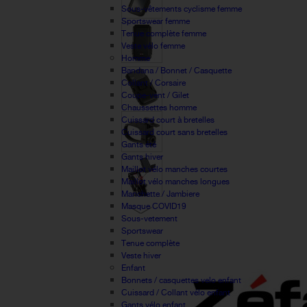
Sous-vêtements cyclisme femme
Sportswear femme
Tenue complète femme
Veste vélo femme
Homme
Bandana / Bonnet / Casquette
Collant / Corsaire
Coupe-vent / Gilet
Chaussettes homme
Cuissard court à bretelles
Cuissard court sans bretelles
Gants été
Gants hiver
Maillot vélo manches courtes
Maillot vélo manches longues
Manchette / Jambiere
Masque COVID19
Sous-vetement
Sportswear
Tenue complète
Veste hiver
Enfant
Bonnets / casquettes velo enfant
Cuissard / Collant vélo enfant
Gants vélo enfant