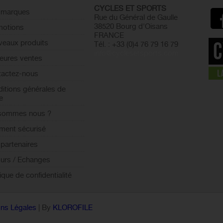
CYCLES ET SPORTS
 marques
Rue du Général de Gaulle
38520 Bourg d'Oisans
motions
FRANCE
eaux produits
Tél. : +33 (0)4 76 79 16 79
info@cyclesetsports.com
leures ventes
actez-nous
itions générales de
e
 sommes nous ?
ment sécurisé
partenaires
urs / Echanges
tique de confidentialité
ns Légales
| By
KLOROFILE