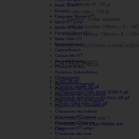
Poids taille M: 126 gr
Veste / Gilet VTT
Enfants
Poids taille L: 156 gr
Casquette / Bonnet VTT
Fixation : Collier ajustable
Gants VTT junior
taille M: hauteur 118mm < X < 15
Maillot VTT junior
Pantalon / Short VTT
taille L: hauteur 130mm < X < 17
Veste / Gilet VTT
Masques Enduro
30 AUTRES PRODUITS DANS LA MÊME CATÉGOR
Casque Enduro
Casque vélo VTT
Sac à dos Enduro
CATÉGORIES
Protection Enduro
Protection Enduro Enfant
Chaussures
Accessoires chaussures
Chaussures vélo gravel
Chaussures vélo route homme
Chaussures vélo route femme
Chaussures vélo route enfant
FAQ
Chaussures vélo triathlon
Chaussures VTT homme
Avez vous besoin d'aide ?
Chaussures VTT femme
Consultez notre page dédiée aux
Chaussures VTT enfant
FAQ.
Chaussures vélo hiver