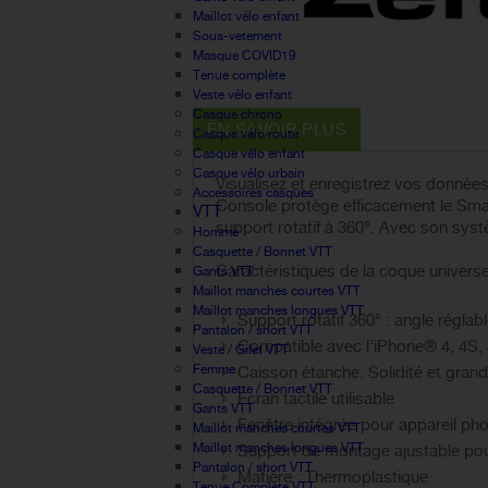
Maillot vélo enfant
Sous-vetement
Masque COVID19
Tenue complète
Veste vélo enfant
Casque chrono
EN SAVOIR PLUS
Casque vélo route
Casque vélo enfant
Casque vélo urbain
Visualisez et enregistrez vos données
Accessoires casques
Console protège efficacement le Smart
VTT
support rotatif à 360°. Avec son systèm
Homme
Casquette / Bonnet VTT
Caractéristiques de la coque univer
Gants VTT
Maillot manches courtes VTT
Maillot manches longues VTT
Support rotatif 360° : angle régla
Pantalon / short VTT
Compatible avec l’iPhone® 4, 4S, 
Veste / Gilet VTT
Femme
Caisson étanche. Solidité et grand
Casquette / Bonnet VTT
Écran tactile utilisable
Gants VTT
Fenêtre intégrée pour appareil ph
Maillot manches courtes VTT
Maillot manches longues VTT
Support de montage ajustable pour
Pantalon / short VTT
Matière : Thermoplastique
Tenue Complète VTT