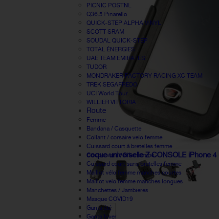
PICNIC POSTNL
Q36.5 Pinarello
QUICK-STEP ALPHA VINYL
SCOTT SRAM
SOUDAL QUICK-STEP
TOTAL ÉNERGIES
UAE TEAM EMIRATES
TUDOR
MONDRAKER FACTORY RACING XC TEAM
TREK SEGAFREDO
UCI World Tour
WILLIER VITTORIA
Route
Femme
Bandana / Casquette
Collant / corsaire velo femme
Cuissard court à bretelles femme
coque universelle Z CONSOLE iPhone 4 -
Coupe-vent / Gilet femme
Cuissard court sans bretelles femme
Maillot vélo femme manches courtes
Maillot velo femme manches longues
Manchettes / Jambieres
Masque COVID19
Gants été
Gants hiver