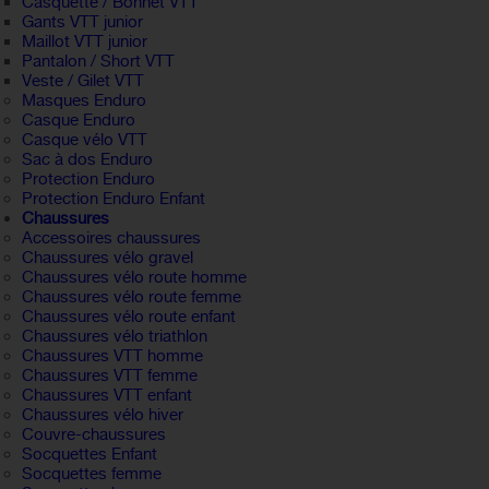
Casquette / Bonnet VTT
Gants VTT junior
Maillot VTT junior
Pantalon / Short VTT
Veste / Gilet VTT
Masques Enduro
Casque Enduro
Casque vélo VTT
Sac à dos Enduro
Protection Enduro
Protection Enduro Enfant
Chaussures
Accessoires chaussures
Chaussures vélo gravel
Chaussures vélo route homme
Chaussures vélo route femme
Chaussures vélo route enfant
Chaussures vélo triathlon
Chaussures VTT homme
Chaussures VTT femme
Chaussures VTT enfant
Chaussures vélo hiver
Couvre-chaussures
Socquettes Enfant
Socquettes femme