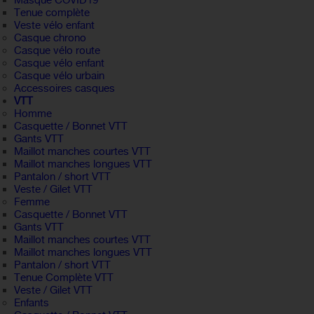
Masque COVID19
Tenue complète
Veste vélo enfant
Casque chrono
Casque vélo route
Casque vélo enfant
Casque vélo urbain
Accessoires casques
VTT
Homme
Casquette / Bonnet VTT
Gants VTT
Maillot manches courtes VTT
Maillot manches longues VTT
Pantalon / short VTT
Veste / Gilet VTT
Femme
Casquette / Bonnet VTT
Gants VTT
Maillot manches courtes VTT
Maillot manches longues VTT
Pantalon / short VTT
Tenue Complète VTT
Veste / Gilet VTT
Enfants