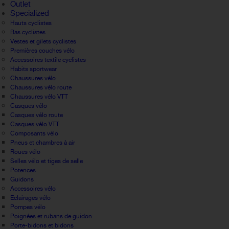
Outlet
Specialized
Hauts cyclistes
Bas cyclistes
Vestes et gilets cyclistes
Premières couches vélo
Accessoires textile cyclistes
Habits sportwear
Chaussures vélo
Chaussures vélo route
Chaussures vélo VTT
Casques vélo
Casques vélo route
Casques vélo VTT
Composants vélo
Pneus et chambres à air
Roues vélo
Selles vélo et tiges de selle
Potences
Guidons
Accessoires vélo
Eclairages vélo
Pompes vélo
Poignées et rubans de guidon
Porte-bidons et bidons