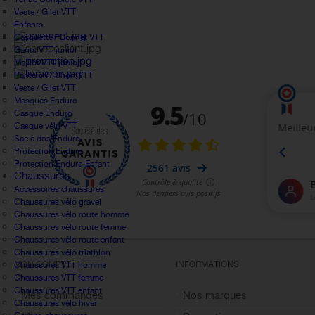
Veste / Gilet VTT
Enfants
Casquette / Bonnet VTT
Gants VTT junior
Maillot VTT junior
Pantalon / Short VTT
Veste / Gilet VTT
Masques Enduro
Casque Enduro
Casque vélo VTT
Sac à dos Enduro
Protection Enduro
Protection Enduro Enfant
Chaussures
Accessoires chaussures
Chaussures vélo gravel
Chaussures vélo route homme
Chaussures vélo route femme
Chaussures vélo route enfant
Chaussures vélo triathlon
MON COMPTE
INFORMATIONS
Chaussures VTT homme
Chaussures VTT femme
Chaussures VTT enfant
Mes commandes
Nos marques
Chaussures vélo hiver