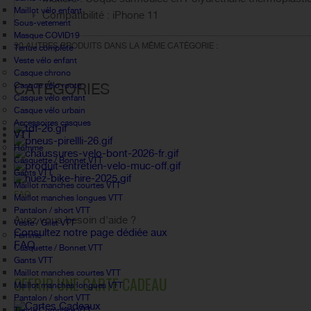
Maillot vélo enfant
Compatibilité : iPhone 11
Sous-vetement
Masque COVID19
30 AUTRES PRODUITS DANS LA MÊME CATÉGORIE :
Tenue complète
Veste vélo enfant
Casque chrono
CATÉGORIES
Casque vélo route
Casque vélo enfant
Casque vélo urbain
Accessoires casques
VTT
Homme
Casquette / Bonnet VTT
Gants VTT
Maillot manches courtes VTT
FAQ
Maillot manches longues VTT
Pantalon / short VTT
Avez vous besoin d'aide ?
Veste / Gilet VTT
Consultez notre page dédiée aux
Femme
FAQ.
Casquette / Bonnet VTT
Gants VTT
Maillot manches courtes VTT
OFFRIR UNE CARTE CADEAU
Maillot manches longues VTT
Pantalon / short VTT
Tenue Complète VTT