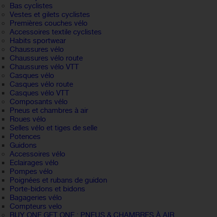
Bas cyclistes
Vestes et gilets cyclistes
Premières couches vélo
Accessoires textile cyclistes
Habits sportwear
Chaussures vélo
Chaussures vélo route
Chaussures vélo VTT
Casques vélo
Casques vélo route
Casques vélo VTT
Composants vélo
Pneus et chambres à air
Roues vélo
Selles vélo et tiges de selle
Potences
Guidons
Accessoires vélo
Eclairages vélo
Pompes vélo
Poignées et rubans de guidon
Porte-bidons et bidons
Bagageries vélo
Compteurs velo
BUY ONE GET ONE : PNEUS & CHAMBRES À AIR