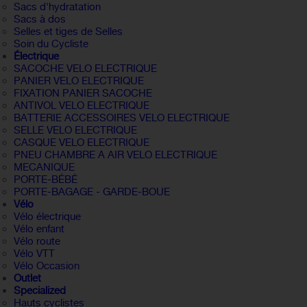
Sacs d'hydratation
Sacs à dos
Selles et tiges de Selles
Soin du Cycliste
Électrique
SACOCHE VELO ELECTRIQUE
PANIER VELO ELECTRIQUE
FIXATION PANIER SACOCHE
ANTIVOL VELO ELECTRIQUE
BATTERIE ACCESSOIRES VELO ELECTRIQUE
SELLE VELO ELECTRIQUE
CASQUE VELO ELECTRIQUE
PNEU CHAMBRE A AIR VELO ELECTRIQUE
MECANIQUE
PORTE-BÉBÉ
PORTE-BAGAGE - GARDE-BOUE
Vélo
Vélo électrique
Vélo enfant
Vélo route
Vélo VTT
Vélo Occasion
Outlet
Specialized
Hauts cyclistes