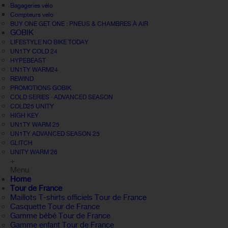
Bagageries vélo
Compteurs velo
BUY ONE GET ONE : PNEUS & CHAMBRES À AIR
GOBIK
LIFESTYLE NO BIKE TODAY
UN1TY COLD 24
HYPEBEAST
UN1TY WARM24
REWIND
PROMOTIONS GOBIK
COLD SERIES · ADVANCED SEASON
COLD25 UNITY
HIGH KEY
UN1TY WARM 25
UN1TY ADVANCED SEASON 25
GLITCH
UNITY WARM 26
+
Menu
Home
Tour de France
Maillots T-shirts officiels Tour de France
Casquette Tour de France
Gamme bébé Tour de France
Gamme enfant Tour de France