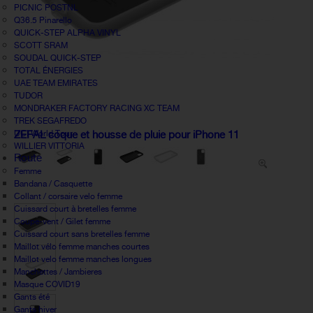
PICNIC POSTNL
Q36.5 Pinarello
QUICK-STEP ALPHA VINYL
SCOTT SRAM
SOUDAL QUICK-STEP
TOTAL ÉNERGIES
UAE TEAM EMIRATES
TUDOR
MONDRAKER FACTORY RACING XC TEAM
TREK SEGAFREDO
UCI World Tour
ZEFAL coque et housse de pluie pour iPhone 11
WILLIER VITTORIA
Route
Femme
Bandana / Casquette
Collant / corsaire velo femme
Cuissard court à bretelles femme
Coupe-vent / Gilet femme
Cuissard court sans bretelles femme
Maillot vélo femme manches courtes
Maillot velo femme manches longues
Manchettes / Jambieres
Masque COVID19
Gants été
Gants hiver