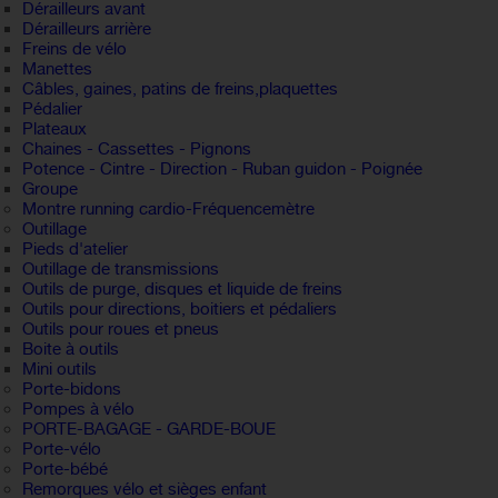
Dérailleurs avant
Dérailleurs arrière
Freins de vélo
Manettes
Câbles, gaines, patins de freins,plaquettes
Pédalier
Plateaux
Chaines - Cassettes - Pignons
Potence - Cintre - Direction - Ruban guidon - Poignée
Groupe
Montre running cardio-Fréquencemètre
Outillage
Pieds d'atelier
Outillage de transmissions
Outils de purge, disques et liquide de freins
Outils pour directions, boitiers et pédaliers
Outils pour roues et pneus
Boite à outils
Mini outils
Porte-bidons
Pompes à vélo
PORTE-BAGAGE - GARDE-BOUE
Porte-vélo
Porte-bébé
Remorques vélo et sièges enfant