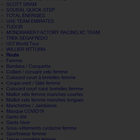
SCOTT SRAM
SOUDAL QUICK-STEP
TOTAL ÉNERGIES
UAE TEAM EMIRATES
TUDOR
MONDRAKER FACTORY RACING XC TEAM
TREK SEGAFREDO
UCI World Tour
WILLIER VITTORIA
Route
Femme
Bandana / Casquette
Collant / corsaire velo femme
Cuissard court à bretelles femme
Coupe-vent / Gilet femme
Cuissard court sans bretelles femme
Maillot vélo femme manches courtes
Maillot velo femme manches longues
Manchettes / Jambieres
Masque COVID19
Gants été
Gants hiver
Sous-vêtements cyclisme femme
Sportswear femme
Tenue complète femme