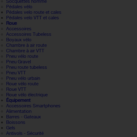
Socquettes homme
Pédales vélo
Pédales velo route et cales
Pédales velo VTT et cales
Roue
Accessoires
Accessoires Tubeless
Boyaux vélo
Chambre à air route
Chambre à air VTT
Pneu vélo route
Pneu Gravel
Pneu route tubeless
Pneu VTT
Pneu vélo urbain
Roue vélo route
Roue VTT
Roue vélo électrique
Équipement
Accessoires Smartphones
Alimentation
Barres - Gateaux
Boissons
Gels
Antivols - Sécurité