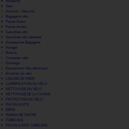
Boissons
Gels
Antivols - Sécurité
Bagagerie vélo
Panier Avant
Panier Arrière
Sacoches vélo
Sacoches vélo latérales
Accessoires Bagagerie
Voyage
Bidons
Compteur vélo
Éclairage
Equipement Vélo électrique
Entretien du vélo
LIQUIDE DE FREIN
LUBRIFICATION DU VÉLO
NETTOYAGE DU VÉLO
NETTOYAGE DE LA CHAÎNE
PROTECTION DU VÉLO
PACKS & KITS
EBIKE
RUBAN DE CINTRE
TUBELESS
PACKS & KITS TUBELESS