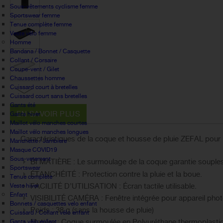
Sous-vêtements cyclisme femme
Sportswear femme
Tenue complète femme
Veste vélo femme
Homme
Bandana / Bonnet / Casquette
Collant / Corsaire
Coupe-vent / Gilet
Chaussettes homme
Cuissard court à bretelles
Cuissard court sans bretelles
Gants été
EN SAVOIR PLUS
Gants hiver
Maillot vélo manches courtes
Maillot vélo manches longues
Caractéristiques de la coque et housse de pluie ZEFAL pour 
Manchette / Jambiere
Masque COVID19
Sous-vetement
BI MATIÈRE : Le surmoulage de la coque garantie souples
Sportswear
ÉTANCHÉITÉ : Protection contre la pluie et la boue.
Tenue complète
FACILITÉ D’UTILISATION : Écran tactile utilisable.
Veste hiver
Enfant
VISIBILITÉ CAMÉRA : Fenêtre intégrée pour appareil phot
Bonnets / casquettes velo enfant
Poids : 38 g (sans la housse de pluie)
Cuissard / Collant vélo enfant
Matière : Coque surmoulée en Polyuréthane thermoplasti
Gants vélo enfant