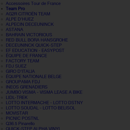
Accessoires Tour de France
Team Pro
AG2R CITROËN TEAM
ALPE D'HUEZ
ALPECIN DECEUNINCK
ASTANA
BAHRAIN VICTORIOUS
RED BULL BORA HANSGROHE
DECEUNINCK QUICK-STEP
EF EDUCATION - EASYPOST
ÉQUIPE DE FRANCE
FACTORY TEAM
FDJ SUEZ
GIRO D'ITALIA
ÉQUIPE NATIONALE BELGE
GROUPAMA FDJ
INEOS GRENADIERS
JUMBO VISMA - VISMA LEASE A BIKE
LIDL-TREK
LOTTO INTERMACHE - LOTTO DSTNY
LOTTO SOUDAL - LOTTO BELISOL
MOVISTAR
PICNIC POSTNL
Q36.5 Pinarello
QUICK-STEP ALPHA VINYL