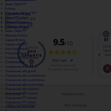
Veste / Gilet VTT
Enfants
Casquette / Bonnet VTT
Gants VTT junior
Maillot VTT junior
Pantalon / Short VTT
Veste / Gilet VTT
Masques Enduro
Casque Enduro
Casque vélo VTT
Sac à dos Enduro
Protection Enduro
Protection Enduro Enfant
Chaussures
Accessoires chaussures
Chaussures vélo gravel
Chaussures vélo route homme
Chaussures vélo route femme
Chaussures vélo route enfant
Chaussures vélo triathlon
Chaussures VTT homme
MON COMPTE
INFORMATIONS
Chaussures VTT femme
Chaussures VTT enfant
Mes commandes
Nos marques
Chaussures vélo hiver