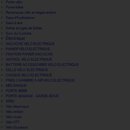
Porte-vélo
Porte-bébé
Remorques vélo et sièges enfant
Sacs d'hydratation
Sacs à dos
Selles et tiges de Selles
Soin du Cycliste
Électrique
SACOCHE VELO ELECTRIQUE
PANIER VELO ELECTRIQUE
FIXATION PANIER SACOCHE
ANTIVOL VELO ELECTRIQUE
BATTERIE ACCESSOIRES VELO ELECTRIQUE
SELLE VELO ELECTRIQUE
CASQUE VELO ELECTRIQUE
PNEU CHAMBRE A AIR VELO ELECTRIQUE
MECANIQUE
PORTE-BÉBÉ
PORTE-BAGAGE - GARDE-BOUE
Vélo
Vélo électrique
Vélo enfant
Vélo route
Vélo VTT
Vélo Occasion