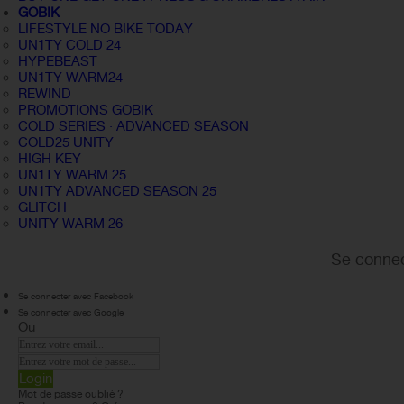
GOBIK
LIFESTYLE NO BIKE TODAY
UN1TY COLD 24
HYPEBEAST
UN1TY WARM24
REWIND
PROMOTIONS GOBIK
COLD SERIES · ADVANCED SEASON
COLD25 UNITY
HIGH KEY
UN1TY WARM 25
UN1TY ADVANCED SEASON 25
GLITCH
UNITY WARM 26
Se connec
Se connecter avec Facebook
Se connecter avec Google
Ou
Login
Mot de passe oublié ?