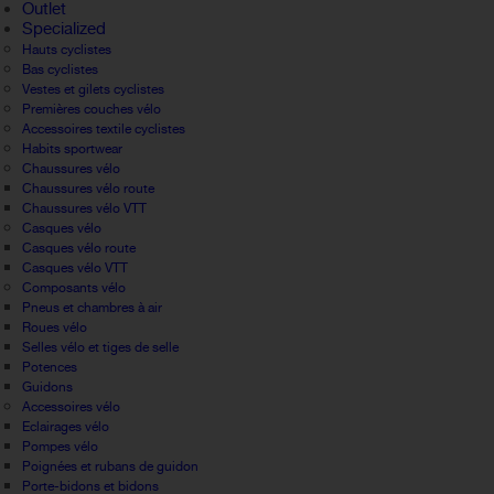
Outlet
Specialized
Hauts cyclistes
Bas cyclistes
Vestes et gilets cyclistes
Premières couches vélo
Accessoires textile cyclistes
Habits sportwear
Chaussures vélo
Chaussures vélo route
Chaussures vélo VTT
Casques vélo
Casques vélo route
Casques vélo VTT
Composants vélo
Pneus et chambres à air
Roues vélo
Selles vélo et tiges de selle
Potences
Guidons
Accessoires vélo
Eclairages vélo
Pompes vélo
Poignées et rubans de guidon
Porte-bidons et bidons