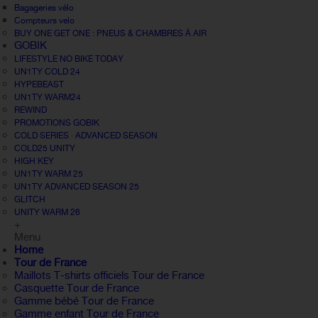
Bagageries vélo
Compteurs velo
BUY ONE GET ONE : PNEUS & CHAMBRES À AIR
GOBIK
LIFESTYLE NO BIKE TODAY
UN1TY COLD 24
HYPEBEAST
UN1TY WARM24
REWIND
PROMOTIONS GOBIK
COLD SERIES · ADVANCED SEASON
COLD25 UNITY
HIGH KEY
UN1TY WARM 25
UN1TY ADVANCED SEASON 25
GLITCH
UNITY WARM 26
+
Menu
Home
Tour de France
Maillots T-shirts officiels Tour de France
Casquette Tour de France
Gamme bébé Tour de France
Gamme enfant Tour de France