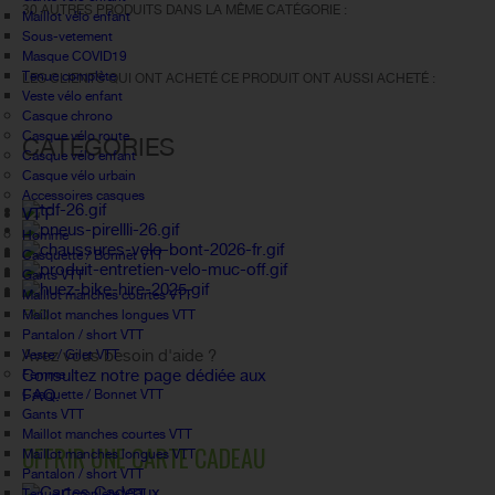
30 AUTRES PRODUITS DANS LA MÊME CATÉGORIE :
Maillot vélo enfant
Sous-vetement
Masque COVID19
Tenue complète
LES CLIENTS QUI ONT ACHETÉ CE PRODUIT ONT AUSSI ACHETÉ :
Veste vélo enfant
Casque chrono
Casque vélo route
CATÉGORIES
Casque vélo enfant
Casque vélo urbain
Accessoires casques
VTT
Homme
Casquette / Bonnet VTT
Gants VTT
Maillot manches courtes VTT
Maillot manches longues VTT
FAQ
Pantalon / short VTT
Avez vous besoin d'aide ?
Veste / Gilet VTT
Consultez notre page dédiée aux
Femme
FAQ.
Casquette / Bonnet VTT
Gants VTT
Maillot manches courtes VTT
OFFRIR UNE CARTE CADEAU
Maillot manches longues VTT
Pantalon / short VTT
Tenue Complète VTT