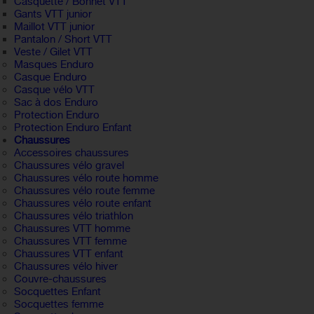
Casquette / Bonnet VTT
Gants VTT junior
Maillot VTT junior
Pantalon / Short VTT
Veste / Gilet VTT
Masques Enduro
Casque Enduro
Casque vélo VTT
Sac à dos Enduro
Protection Enduro
Protection Enduro Enfant
Chaussures
Accessoires chaussures
Chaussures vélo gravel
Chaussures vélo route homme
Chaussures vélo route femme
Chaussures vélo route enfant
Chaussures vélo triathlon
Chaussures VTT homme
Chaussures VTT femme
Chaussures VTT enfant
Chaussures vélo hiver
Couvre-chaussures
Socquettes Enfant
Socquettes femme