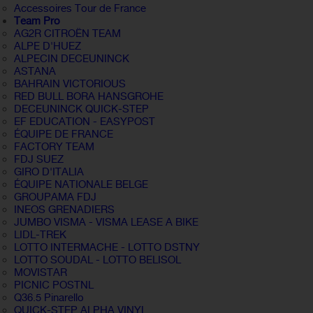
Accessoires Tour de France
Team Pro
AG2R CITROËN TEAM
ALPE D'HUEZ
ALPECIN DECEUNINCK
ASTANA
BAHRAIN VICTORIOUS
RED BULL BORA HANSGROHE
DECEUNINCK QUICK-STEP
EF EDUCATION - EASYPOST
ÉQUIPE DE FRANCE
FACTORY TEAM
FDJ SUEZ
GIRO D'ITALIA
ÉQUIPE NATIONALE BELGE
GROUPAMA FDJ
INEOS GRENADIERS
JUMBO VISMA - VISMA LEASE A BIKE
LIDL-TREK
LOTTO INTERMACHE - LOTTO DSTNY
LOTTO SOUDAL - LOTTO BELISOL
MOVISTAR
PICNIC POSTNL
Q36.5 Pinarello
QUICK-STEP ALPHA VINYL