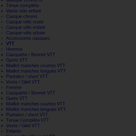
Masque COVID19
Tenue complète
Veste vélo enfant
Casque chrono
Casque vélo route
Casque vélo enfant
Casque vélo urbain
Accessoires casques
VTT
Homme
Casquette / Bonnet VTT
Gants VTT
Maillot manches courtes VTT
Maillot manches longues VTT
Pantalon / short VTT
Veste / Gilet VTT
Femme
Casquette / Bonnet VTT
Gants VTT
Maillot manches courtes VTT
Maillot manches longues VTT
Pantalon / short VTT
Tenue Complète VTT
Veste / Gilet VTT
Enfants