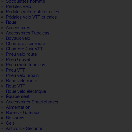
Socquettes homme
Pédales vélo
Pédales velo route et cales
Pédales velo VTT et cales
Roue
Accessoires
Accessoires Tubeless
Boyaux vélo
Chambre à air route
Chambre à air VTT
Pneu vélo route
Pneu Gravel
Pneu route tubeless
Pneu VTT
Pneu vélo urbain
Roue vélo route
Roue VTT
Roue vélo électrique
Équipement
Accessoires Smartphones
Alimentation
Barres - Gateaux
Boissons
Gels
Antivols - Sécurité