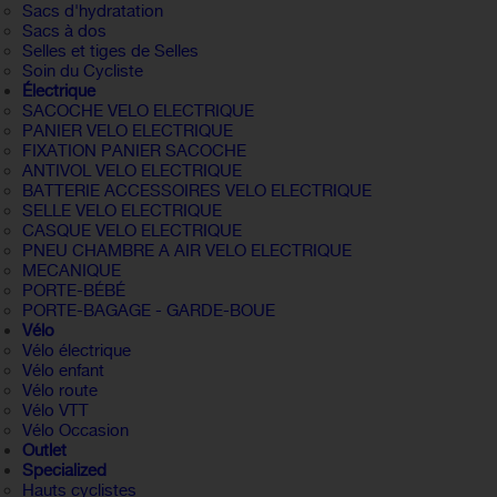
Sacs d'hydratation
Sacs à dos
Selles et tiges de Selles
Soin du Cycliste
Électrique
SACOCHE VELO ELECTRIQUE
PANIER VELO ELECTRIQUE
FIXATION PANIER SACOCHE
ANTIVOL VELO ELECTRIQUE
BATTERIE ACCESSOIRES VELO ELECTRIQUE
SELLE VELO ELECTRIQUE
CASQUE VELO ELECTRIQUE
PNEU CHAMBRE A AIR VELO ELECTRIQUE
MECANIQUE
PORTE-BÉBÉ
PORTE-BAGAGE - GARDE-BOUE
Vélo
Vélo électrique
Vélo enfant
Vélo route
Vélo VTT
Vélo Occasion
Outlet
Specialized
Hauts cyclistes