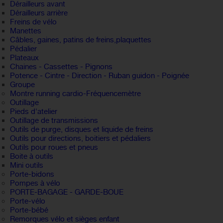
Dérailleurs avant
Dérailleurs arrière
Freins de vélo
Manettes
Câbles, gaines, patins de freins,plaquettes
Pédalier
Plateaux
Chaines - Cassettes - Pignons
Potence - Cintre - Direction - Ruban guidon - Poignée
Groupe
Montre running cardio-Fréquencemètre
Outillage
Pieds d'atelier
Outillage de transmissions
Outils de purge, disques et liquide de freins
Outils pour directions, boitiers et pédaliers
Outils pour roues et pneus
Boite à outils
Mini outils
Porte-bidons
Pompes à vélo
PORTE-BAGAGE - GARDE-BOUE
Porte-vélo
Porte-bébé
Remorques vélo et sièges enfant