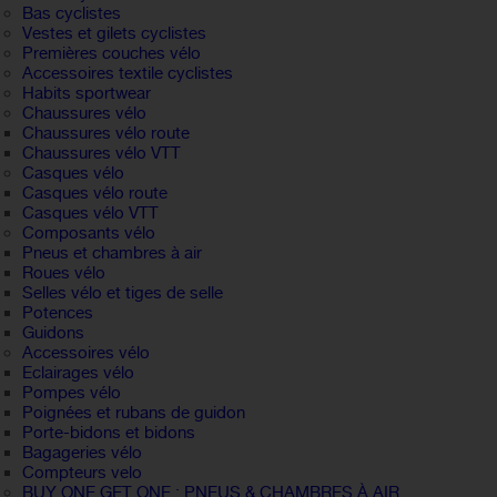
Bas cyclistes
Vestes et gilets cyclistes
Premières couches vélo
Accessoires textile cyclistes
Habits sportwear
Chaussures vélo
Chaussures vélo route
Chaussures vélo VTT
Casques vélo
Casques vélo route
Casques vélo VTT
Composants vélo
Pneus et chambres à air
Roues vélo
Selles vélo et tiges de selle
Potences
Guidons
Accessoires vélo
Eclairages vélo
Pompes vélo
Poignées et rubans de guidon
Porte-bidons et bidons
Bagageries vélo
Compteurs velo
BUY ONE GET ONE : PNEUS & CHAMBRES À AIR