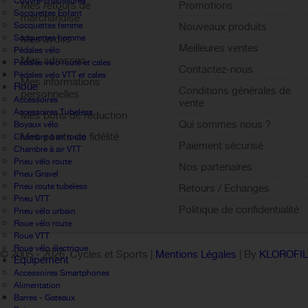
Couvre-chaussures
Mes retours de
Promotions
Socquettes Enfant
marchandise
Socquettes femme
Nouveaux produits
Socquettes homme
Mes avoirs
Meilleures ventes
Pédales vélo
Mes adresses
Pédales velo route et cales
Contactez-nous
Pédales velo VTT et cales
Mes informations
Roue
Conditions générales de
personnelles
Accessoires
vente
Accessoires Tubeless
Mes bons de réduction
Qui sommes nous ?
Boyaux vélo
Mes points de fidélité
Chambre à air route
Paiement sécurisé
Chambre à air VTT
Sign out
Pneu vélo route
Nos partenaires
Pneu Gravel
Pneu route tubeless
Retours / Echanges
Pneu VTT
Politique de confidentialité
Pneu vélo urbain
Roue vélo route
Roue VTT
Roue vélo électrique
© 2005 -
2026 Cycles et Sports |
Mentions Légales
| By
KLOROFI
Équipement
Accessoires Smartphones
Alimentation
Barres - Gateaux