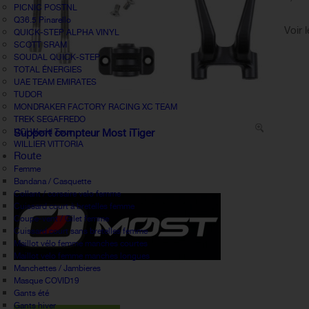
PICNIC POSTNL
Q36.5 Pinarello
Voir 
QUICK-STEP ALPHA VINYL
SCOTT SRAM
SOUDAL QUICK-STEP
TOTAL ÉNERGIES
UAE TEAM EMIRATES
TUDOR
MONDRAKER FACTORY RACING XC TEAM
TREK SEGAFREDO
UCI World Tour
Support compteur Most iTiger
WILLIER VITTORIA
Route
Femme
Bandana / Casquette
Collant / corsaire velo femme
Cuissard court à bretelles femme
Coupe-vent / Gilet femme
Cuissard court sans bretelles femme
Maillot vélo femme manches courtes
Maillot velo femme manches longues
Manchettes / Jambieres
Masque COVID19
Gants été
Gants hiver