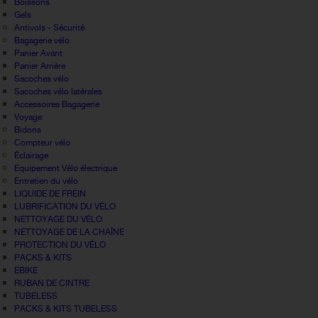
Boissons
Gels
Antivols - Sécurité
Bagagerie vélo
Panier Avant
Panier Arrière
Sacoches vélo
Sacoches vélo latérales
Accessoires Bagagerie
Voyage
Bidons
Compteur vélo
Éclairage
Equipement Vélo électrique
Entretien du vélo
LIQUIDE DE FREIN
LUBRIFICATION DU VÉLO
NETTOYAGE DU VÉLO
NETTOYAGE DE LA CHAÎNE
PROTECTION DU VÉLO
PACKS & KITS
EBIKE
RUBAN DE CINTRE
TUBELESS
PACKS & KITS TUBELESS