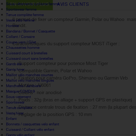
EN SAVOIR PLUS
AVIS CLIENTS
Sous-vêtements cyclisme femme
Sportswear femme
Tenue complète femme
Il permet de fixer un compteur Garmin, Polar ou Wahoo ma
Veste vélo femme
Bandit.
Homme
Bandana / Bonnet / Casquette
Collant / Corsaire
Coupe-vent / Gilet
Caractéristiques du support compteur MOST iTiger :
Chaussettes homme
Cuissard court à bretelles
Cuissard court sans bretelles
Support compteur pour potence Most Tiger
Gants été
Gants hiver
Compatible Garmin, Polar et Wahoo
Maillot vélo manches courtes
Fixation pour caméra GoPro, Shimano ou Garmin Virb
Maillot vélo manches longues
Matière : Al6061
Manchette / Jambiere
Masque COVID19
Coloris : noir anodisé
Sous-vetement
Poids : 32g (bras en alliage + support GPS en plastique)
Sportswear
Distance centrale trous de fixation : 27 mm (la plupart de
Tenue complète
Veste hiver
Réglage de la position GPS : 10 mm
Enfant
Bonnets / casquettes velo enfant
Cuissard / Collant vélo enfant
Gants vélo enfant