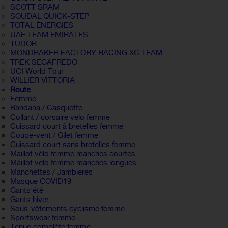
SCOTT SRAM
SOUDAL QUICK-STEP
TOTAL ÉNERGIES
UAE TEAM EMIRATES
TUDOR
MONDRAKER FACTORY RACING XC TEAM
TREK SEGAFREDO
UCI World Tour
WILLIER VITTORIA
Route
Femme
Bandana / Casquette
Collant / corsaire velo femme
Cuissard court à bretelles femme
Coupe-vent / Gilet femme
Cuissard court sans bretelles femme
Maillot vélo femme manches courtes
Maillot velo femme manches longues
Manchettes / Jambieres
Masque COVID19
Gants été
Gants hiver
Sous-vêtements cyclisme femme
Sportswear femme
Tenue complète femme