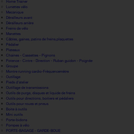
Home Trainer
Lunettes vélo
Mecanique
Dérailleurs avant
Dérailleurs arrière
Freins de vélo
Manettes
Câbles, gaines, patins de freins,plaquettes
Pédalier
Plateaux
Chaines - Cassettes - Pignons
Potence - Cintre - Direction - Ruban guidon - Poignée
Groupe
Montre running cardio-Fréquencemètre
Outillage
Pieds d'atelier
Outillage de transmissions
Outils de purge, disques et liquide de freins
Outils pour directions, boitiers et pédaliers
Outils pour roues et pneus
Boite à outils
Mini outils
Porte-bidons
Pompes à vélo
PORTE-BAGAGE - GARDE-BOUE