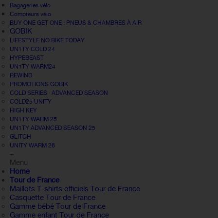
Bagageries vélo
Compteurs velo
BUY ONE GET ONE : PNEUS & CHAMBRES À AIR
GOBIK
LIFESTYLE NO BIKE TODAY
UN1TY COLD 24
HYPEBEAST
UN1TY WARM24
REWIND
PROMOTIONS GOBIK
COLD SERIES · ADVANCED SEASON
COLD25 UNITY
HIGH KEY
UN1TY WARM 25
UN1TY ADVANCED SEASON 25
GLITCH
UNITY WARM 26
+
Menu
Home
Tour de France
Maillots T-shirts officiels Tour de France
Casquette Tour de France
Gamme bébé Tour de France
Gamme enfant Tour de France