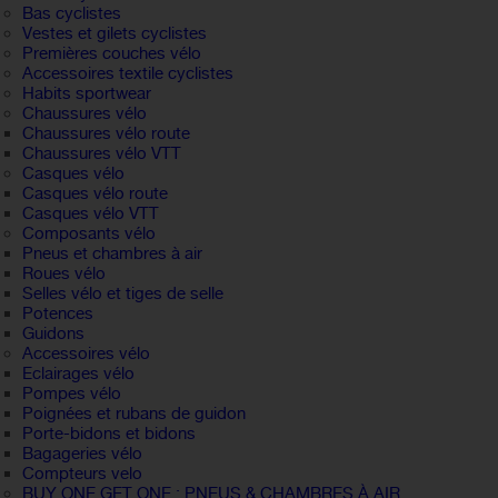
Bas cyclistes
Vestes et gilets cyclistes
Premières couches vélo
Accessoires textile cyclistes
Habits sportwear
Chaussures vélo
Chaussures vélo route
Chaussures vélo VTT
Casques vélo
Casques vélo route
Casques vélo VTT
Composants vélo
Pneus et chambres à air
Roues vélo
Selles vélo et tiges de selle
Potences
Guidons
Accessoires vélo
Eclairages vélo
Pompes vélo
Poignées et rubans de guidon
Porte-bidons et bidons
Bagageries vélo
Compteurs velo
BUY ONE GET ONE : PNEUS & CHAMBRES À AIR