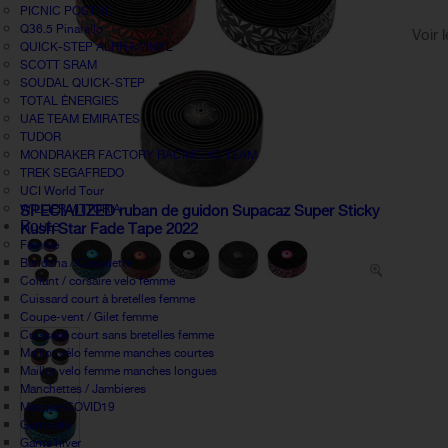
PICNIC POSTNL
Q36.5 Pinarello
Voir 
QUICK-STEP ALPHA VINYL
SCOTT SRAM
SOUDAL QUICK-STEP
TOTAL ÉNERGIES
UAE TEAM EMIRATES
TUDOR
MONDRAKER FACTORY RACING XC TEAM
TREK SEGAFREDO
UCI World Tour
WILLIER VITTORIA
SPECIALIZED ruban de guidon Supacaz Super Sticky
Route
Kush Star Fade Tape 2022
Femme
Bandana / Casquette
Collant / corsaire velo femme
Cuissard court à bretelles femme
Coupe-vent / Gilet femme
Cuissard court sans bretelles femme
Maillot vélo femme manches courtes
Maillot velo femme manches longues
Manchettes / Jambieres
Masque COVID19
Gants été
Gants hiver