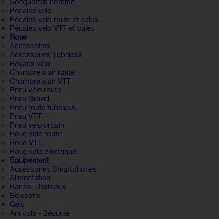
Socquettes homme
Pédales vélo
Pédales velo route et cales
Pédales velo VTT et cales
Roue
Accessoires
Accessoires Tubeless
Boyaux vélo
Chambre à air route
Chambre à air VTT
Pneu vélo route
Pneu Gravel
Pneu route tubeless
Pneu VTT
Pneu vélo urbain
Roue vélo route
Roue VTT
Roue vélo électrique
Équipement
Accessoires Smartphones
Alimentation
Barres - Gateaux
Boissons
Gels
Antivols - Sécurité