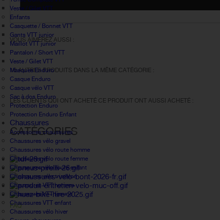
Veste / Gilet VTT
Enfants
Casquette / Bonnet VTT
Gants VTT junior
VOUS AIMEREZ AUSSI :
Maillot VTT junior
Pantalon / Short VTT
Veste / Gilet VTT
Masques Enduro
16 AUTRES PRODUITS DANS LA MÊME CATÉGORIE :
Casque Enduro
Casque vélo VTT
Sac à dos Enduro
LES CLIENTS QUI ONT ACHETÉ CE PRODUIT ONT AUSSI ACHETÉ :
Protection Enduro
Protection Enduro Enfant
Chaussures
CATÉGORIES
Accessoires chaussures
Chaussures vélo gravel
Chaussures vélo route homme
Chaussures vélo route femme
Chaussures vélo route enfant
Chaussures vélo triathlon
Chaussures VTT homme
Chaussures VTT femme
Chaussures VTT enfant
FAQ
Chaussures vélo hiver