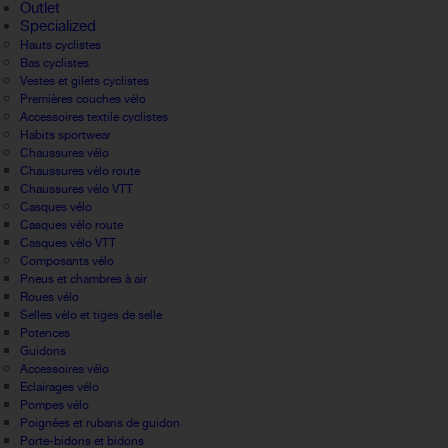
Outlet
Specialized
Hauts cyclistes
Bas cyclistes
Vestes et gilets cyclistes
Premières couches vélo
Accessoires textile cyclistes
Habits sportwear
Chaussures vélo
Chaussures vélo route
Chaussures vélo VTT
Casques vélo
Casques vélo route
Casques vélo VTT
Composants vélo
Pneus et chambres à air
Roues vélo
Selles vélo et tiges de selle
Potences
Guidons
Accessoires vélo
Eclairages vélo
Pompes vélo
Poignées et rubans de guidon
Porte-bidons et bidons