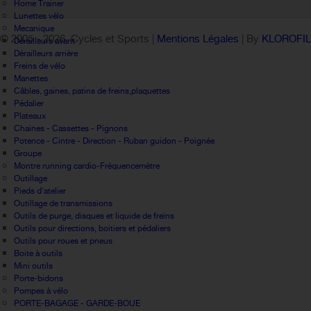
Home Trainer
Lunettes vélo
Mecanique
© 2005 -
2026 Cycles et Sports |
Mentions Légales
| By
KLOROFI
Dérailleurs avant
Dérailleurs arrière
Freins de vélo
Manettes
Câbles, gaines, patins de freins,plaquettes
Pédalier
Plateaux
Chaines - Cassettes - Pignons
Potence - Cintre - Direction - Ruban guidon - Poignée
Groupe
Montre running cardio-Fréquencemètre
Outillage
Pieds d'atelier
Outillage de transmissions
Outils de purge, disques et liquide de freins
Outils pour directions, boitiers et pédaliers
Outils pour roues et pneus
Boite à outils
Mini outils
Porte-bidons
Pompes à vélo
PORTE-BAGAGE - GARDE-BOUE