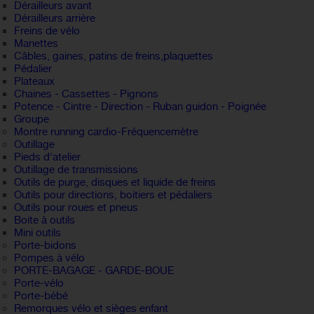
Dérailleurs avant
Dérailleurs arrière
Freins de vélo
Manettes
Câbles, gaines, patins de freins,plaquettes
Pédalier
Plateaux
Chaines - Cassettes - Pignons
Potence - Cintre - Direction - Ruban guidon - Poignée
Groupe
Montre running cardio-Fréquencemètre
Outillage
Pieds d'atelier
Outillage de transmissions
Outils de purge, disques et liquide de freins
Outils pour directions, boitiers et pédaliers
Outils pour roues et pneus
Boite à outils
Mini outils
Porte-bidons
Pompes à vélo
PORTE-BAGAGE - GARDE-BOUE
Porte-vélo
Porte-bébé
Remorques vélo et sièges enfant