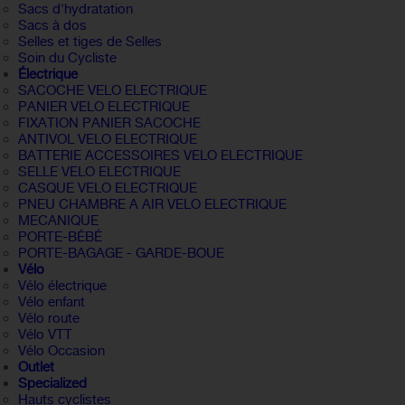
Sacs d'hydratation
Sacs à dos
Selles et tiges de Selles
Soin du Cycliste
Électrique
SACOCHE VELO ELECTRIQUE
PANIER VELO ELECTRIQUE
FIXATION PANIER SACOCHE
ANTIVOL VELO ELECTRIQUE
BATTERIE ACCESSOIRES VELO ELECTRIQUE
SELLE VELO ELECTRIQUE
CASQUE VELO ELECTRIQUE
PNEU CHAMBRE A AIR VELO ELECTRIQUE
MECANIQUE
PORTE-BÉBÉ
PORTE-BAGAGE - GARDE-BOUE
Vélo
Vélo électrique
Vélo enfant
Vélo route
Vélo VTT
Vélo Occasion
Outlet
Specialized
Hauts cyclistes