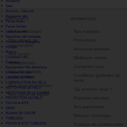
Boissons
Gels
Antivols - Sécurité
Bagagerie vélo
MON COMPTE
INFORMATIONS
Panier Avant
Panier Arrière
Mes commandes
Nos marques
Sacoches vélo
Sacoches vélo latérales
Mes retours de
Promotions
Accessoires Bagagerie
marchandise
Voyage
Nouveaux produits
Bidons
Mes avoirs
Compteur vélo
Meilleures ventes
Éclairage
Mes adresses
Contactez-nous
Equipement Vélo électrique
Mes informations
Entretien du vélo
Conditions générales de
personnelles
LIQUIDE DE FREIN
vente
LUBRIFICATION DU VÉLO
Mes bons de réduction
NETTOYAGE DU VÉLO
Qui sommes nous ?
NETTOYAGE DE LA CHAÎNE
Mes points de fidélité
Paiement sécurisé
PROTECTION DU VÉLO
Sign out
PACKS & KITS
Nos partenaires
EBIKE
RUBAN DE CINTRE
Retours / Echanges
TUBELESS
PACKS & KITS TUBELESS
Politique de confidentialité