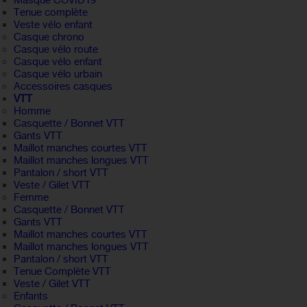
Masque COVID19
Tenue complète
Veste vélo enfant
Casque chrono
Casque vélo route
Casque vélo enfant
Casque vélo urbain
Accessoires casques
VTT
Homme
Casquette / Bonnet VTT
Gants VTT
Maillot manches courtes VTT
Maillot manches longues VTT
Pantalon / short VTT
Veste / Gilet VTT
Femme
Casquette / Bonnet VTT
Gants VTT
Maillot manches courtes VTT
Maillot manches longues VTT
Pantalon / short VTT
Tenue Complète VTT
Veste / Gilet VTT
Enfants