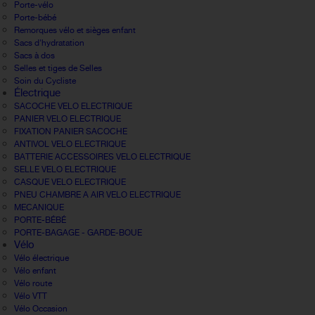
Porte-vélo
Porte-bébé
Remorques vélo et sièges enfant
Sacs d'hydratation
Sacs à dos
Selles et tiges de Selles
Soin du Cycliste
Électrique
SACOCHE VELO ELECTRIQUE
PANIER VELO ELECTRIQUE
FIXATION PANIER SACOCHE
ANTIVOL VELO ELECTRIQUE
BATTERIE ACCESSOIRES VELO ELECTRIQUE
SELLE VELO ELECTRIQUE
CASQUE VELO ELECTRIQUE
PNEU CHAMBRE A AIR VELO ELECTRIQUE
MECANIQUE
PORTE-BÉBÉ
PORTE-BAGAGE - GARDE-BOUE
Vélo
Vélo électrique
Vélo enfant
Vélo route
Vélo VTT
Vélo Occasion