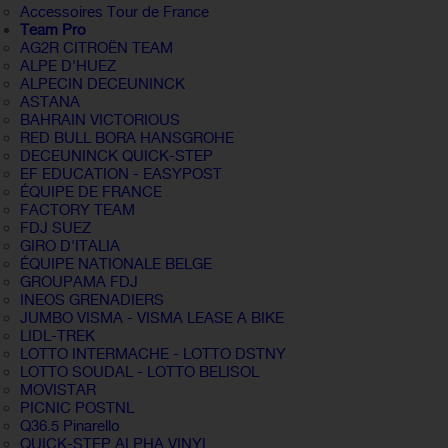
Accessoires Tour de France
Team Pro
AG2R CITROËN TEAM
ALPE D'HUEZ
ALPECIN DECEUNINCK
ASTANA
BAHRAIN VICTORIOUS
RED BULL BORA HANSGROHE
DECEUNINCK QUICK-STEP
EF EDUCATION - EASYPOST
ÉQUIPE DE FRANCE
FACTORY TEAM
FDJ SUEZ
GIRO D'ITALIA
ÉQUIPE NATIONALE BELGE
GROUPAMA FDJ
INEOS GRENADIERS
JUMBO VISMA - VISMA LEASE A BIKE
LIDL-TREK
LOTTO INTERMACHE - LOTTO DSTNY
LOTTO SOUDAL - LOTTO BELISOL
MOVISTAR
PICNIC POSTNL
Q36.5 Pinarello
QUICK-STEP ALPHA VINYL