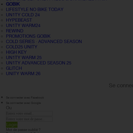
GOBIK
LIFESTYLE NO BIKE TODAY
UN1TY COLD 24
HYPEBEAST
UN1TY WARM24
REWIND
PROMOTIONS GOBIK
COLD SERIES · ADVANCED SEASON
COLD25 UNITY
HIGH KEY
UN1TY WARM 25
UN1TY ADVANCED SEASON 25
GLITCH
UNITY WARM 26
Se connec
Se connecter avec Facebook
Se connecter avec Google
Ou
Login
Mot de passe oublié ?