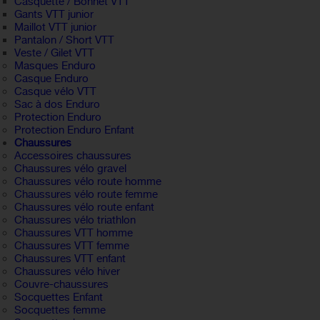
Casquette / Bonnet VTT
Gants VTT junior
Maillot VTT junior
Pantalon / Short VTT
Veste / Gilet VTT
Masques Enduro
Casque Enduro
Casque vélo VTT
Sac à dos Enduro
Protection Enduro
Protection Enduro Enfant
Chaussures
Accessoires chaussures
Chaussures vélo gravel
Chaussures vélo route homme
Chaussures vélo route femme
Chaussures vélo route enfant
Chaussures vélo triathlon
Chaussures VTT homme
Chaussures VTT femme
Chaussures VTT enfant
Chaussures vélo hiver
Couvre-chaussures
Socquettes Enfant
Socquettes femme