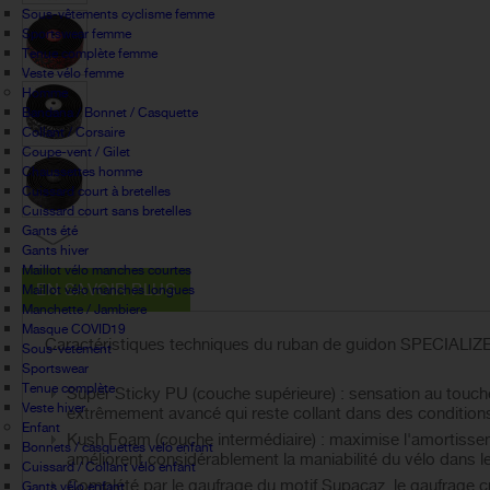
Sous-vêtements cyclisme femme
Sportswear femme
Tenue complète femme
Veste vélo femme
Homme
Bandana / Bonnet / Casquette
Collant / Corsaire
Coupe-vent / Gilet
Chaussettes homme
Cuissard court à bretelles
Cuissard court sans bretelles
Gants été
Gants hiver
Maillot vélo manches courtes
EN SAVOIR PLUS
Maillot vélo manches longues
Manchette / Jambiere
Masque COVID19
Caractéristiques techniques du ruban de guidon SPECIALIZ
Sous-vetement
Sportswear
Tenue complète
Super Sticky PU (couche supérieure) : sensation au touc
Veste hiver
extrêmement avancé qui reste collant dans des conditions 
Enfant
Kush Foam (couche intermédiaire) : maximise l'amortisse
Bonnets / casquettes velo enfant
améliorent considérablement la maniabilité du vélo dans le
Cuissard / Collant vélo enfant
Complété par le gaufrage du motif Supacaz, le gaufrage c
Gants vélo enfant