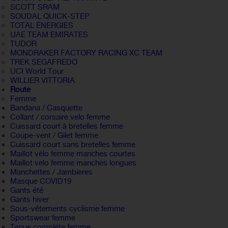
SCOTT SRAM
SOUDAL QUICK-STEP
TOTAL ÉNERGIES
UAE TEAM EMIRATES
TUDOR
MONDRAKER FACTORY RACING XC TEAM
TREK SEGAFREDO
UCI World Tour
WILLIER VITTORIA
Route
Femme
Bandana / Casquette
Collant / corsaire velo femme
Cuissard court à bretelles femme
Coupe-vent / Gilet femme
Cuissard court sans bretelles femme
Maillot vélo femme manches courtes
Maillot velo femme manches longues
Manchettes / Jambieres
Masque COVID19
Gants été
Gants hiver
Sous-vêtements cyclisme femme
Sportswear femme
Tenue complète femme