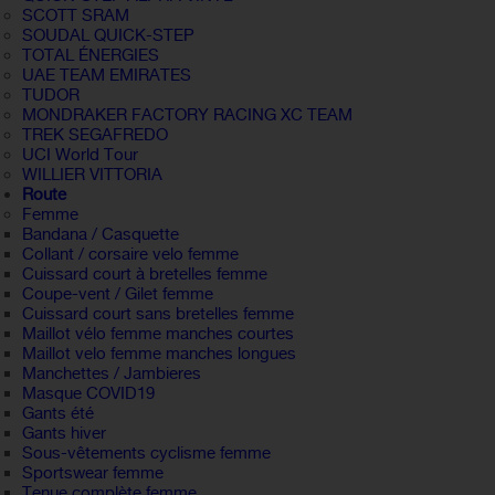
SCOTT SRAM
SOUDAL QUICK-STEP
TOTAL ÉNERGIES
UAE TEAM EMIRATES
TUDOR
MONDRAKER FACTORY RACING XC TEAM
TREK SEGAFREDO
UCI World Tour
WILLIER VITTORIA
Route
Femme
Bandana / Casquette
Collant / corsaire velo femme
Cuissard court à bretelles femme
Coupe-vent / Gilet femme
Cuissard court sans bretelles femme
Maillot vélo femme manches courtes
Maillot velo femme manches longues
Manchettes / Jambieres
Masque COVID19
Gants été
Gants hiver
Sous-vêtements cyclisme femme
Sportswear femme
Tenue complète femme