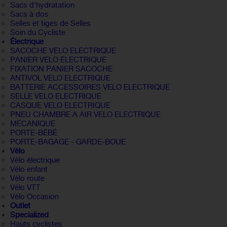
Sacs d'hydratation
Sacs à dos
Selles et tiges de Selles
Soin du Cycliste
Électrique
SACOCHE VELO ELECTRIQUE
PANIER VELO ELECTRIQUE
FIXATION PANIER SACOCHE
ANTIVOL VELO ELECTRIQUE
BATTERIE ACCESSOIRES VELO ELECTRIQUE
SELLE VELO ELECTRIQUE
CASQUE VELO ELECTRIQUE
PNEU CHAMBRE A AIR VELO ELECTRIQUE
MECANIQUE
PORTE-BÉBÉ
PORTE-BAGAGE - GARDE-BOUE
Vélo
Vélo électrique
Vélo enfant
Vélo route
Vélo VTT
Vélo Occasion
Outlet
Specialized
Hauts cyclistes