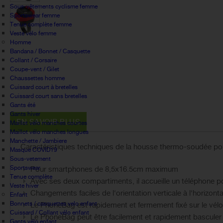
Sous-vêtements cyclisme femme
Sportswear femme
Tenue complète femme
Veste vélo femme
Homme
Bandana / Bonnet / Casquette
Collant / Corsaire
Coupe-vent / Gilet
Chaussettes homme
Cuissard court à bretelles
Cuissard court sans bretelles
Gants été
Gants hiver
EN SAVOIR PLUS
Maillot vélo manches courtes
Maillot vélo manches longues
Manchette / Jambiere
Caractéristiques techniques de la housse thermo-soudée p
Masque COVID19
Sous-vetement
Sportswear
Pour smartphones de 8,5x16.5cm maximum
Tenue complète
Avec ses deux compartiments, il accueille un téléphone p
Veste hiver
Changements faciles de l‘orientation verticale à l‘horizonta
Enfant
Bonnets / casquettes velo enfant
Le PhoneBag est rapidement et fermement fixé sur le vélo
Cuissard / Collant vélo enfant
Le PhoneBag peut être facilement et rapidement basculer de
Gants vélo enfant