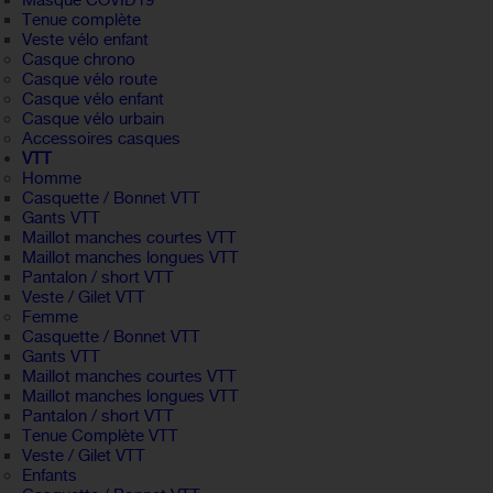
Masque COVID19
Tenue complète
Veste vélo enfant
Casque chrono
Casque vélo route
Casque vélo enfant
Casque vélo urbain
Accessoires casques
VTT
Homme
Casquette / Bonnet VTT
Gants VTT
Maillot manches courtes VTT
Maillot manches longues VTT
Pantalon / short VTT
Veste / Gilet VTT
Femme
Casquette / Bonnet VTT
Gants VTT
Maillot manches courtes VTT
Maillot manches longues VTT
Pantalon / short VTT
Tenue Complète VTT
Veste / Gilet VTT
Enfants