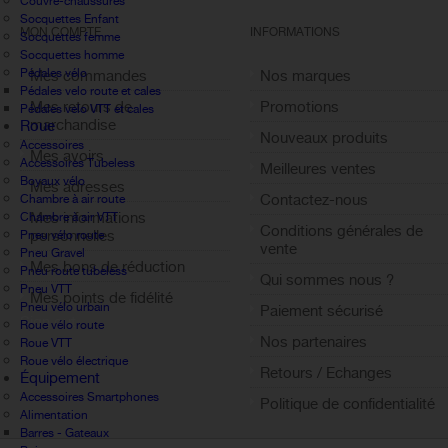
Couvre-chaussures
Socquettes Enfant
MON COMPTE
INFORMATIONS
Socquettes femme
Socquettes homme
Pédales vélo
Mes commandes
Nos marques
Pédales velo route et cales
Mes retours de
Promotions
Pédales velo VTT et cales
marchandise
Roue
Nouveaux produits
Accessoires
Mes avoirs
Accessoires Tubeless
Meilleures ventes
Boyaux vélo
Mes adresses
Contactez-nous
Chambre à air route
Mes informations
Chambre à air VTT
Conditions générales de
personnelles
Pneu vélo route
vente
Pneu Gravel
Mes bons de réduction
Pneu route tubeless
Qui sommes nous ?
Pneu VTT
Mes points de fidélité
Pneu vélo urbain
Paiement sécurisé
Sign out
Roue vélo route
Nos partenaires
Roue VTT
Roue vélo électrique
Retours / Echanges
Équipement
Accessoires Smartphones
Politique de confidentialité
Alimentation
Barres - Gateaux