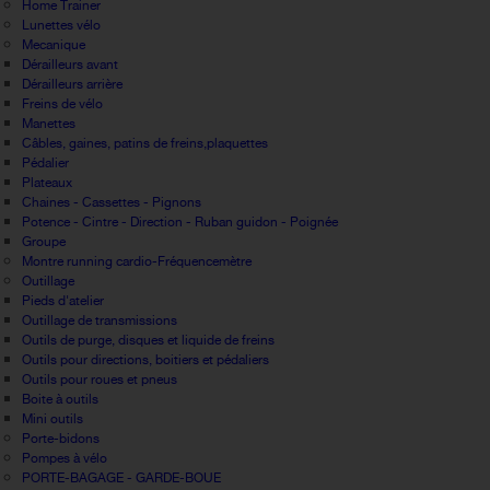
Home Trainer
Lunettes vélo
Mecanique
Dérailleurs avant
Dérailleurs arrière
Freins de vélo
Manettes
Câbles, gaines, patins de freins,plaquettes
Pédalier
Plateaux
Chaines - Cassettes - Pignons
Potence - Cintre - Direction - Ruban guidon - Poignée
Groupe
Montre running cardio-Fréquencemètre
Outillage
Pieds d'atelier
Outillage de transmissions
Outils de purge, disques et liquide de freins
Outils pour directions, boitiers et pédaliers
Outils pour roues et pneus
Boite à outils
Mini outils
Porte-bidons
Pompes à vélo
PORTE-BAGAGE - GARDE-BOUE