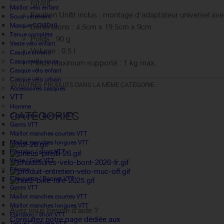
rotatif.
Maillot vélo enfant
Fixation Unifit inclus : montage d'adaptateur universel avec
Sous-vetement
Masque COVID19
Dimensions : 4.5cm x 19.5cm x 9cm
Tenue complète
Poids : 90 g
Veste vélo enfant
Volume : 0.5 l
Casque chrono
Casque vélo route
Poids maximum supporté : 1 kg max.
Casque vélo enfant
Casque vélo urbain
30 AUTRES PRODUITS DANS LA MÊME CATÉGORIE :
Accessoires casques
VTT
Homme
CATÉGORIES
Casquette / Bonnet VTT
Gants VTT
Maillot manches courtes VTT
Maillot manches longues VTT
Pantalon / short VTT
Veste / Gilet VTT
Femme
Casquette / Bonnet VTT
Gants VTT
FAQ
Maillot manches courtes VTT
Maillot manches longues VTT
Avez vous besoin d'aide ?
Pantalon / short VTT
Consultez notre page dédiée aux
Tenue Complète VTT