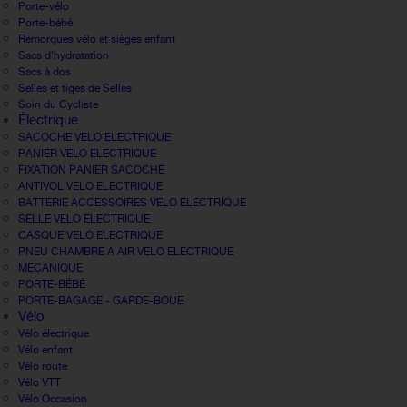
Porte-vélo
Porte-bébé
Remorques vélo et sièges enfant
Sacs d'hydratation
Sacs à dos
Selles et tiges de Selles
Soin du Cycliste
Électrique
SACOCHE VELO ELECTRIQUE
PANIER VELO ELECTRIQUE
FIXATION PANIER SACOCHE
ANTIVOL VELO ELECTRIQUE
BATTERIE ACCESSOIRES VELO ELECTRIQUE
SELLE VELO ELECTRIQUE
CASQUE VELO ELECTRIQUE
PNEU CHAMBRE A AIR VELO ELECTRIQUE
MECANIQUE
PORTE-BÉBÉ
PORTE-BAGAGE - GARDE-BOUE
Vélo
Vélo électrique
Vélo enfant
Vélo route
Vélo VTT
Vélo Occasion