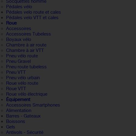
Socquettes homme
Pédales vélo
Pédales velo route et cales
Pédales velo VTT et cales
Roue
Accessoires
Accessoires Tubeless
Boyaux vélo
Chambre à air route
Chambre à air VTT
Pneu vélo route
Pneu Gravel
Pneu route tubeless
Pneu VTT
Pneu vélo urbain
Roue vélo route
Roue VTT
Roue vélo électrique
Équipement
Accessoires Smartphones
Alimentation
Barres - Gateaux
Boissons
Gels
Antivols - Sécurité