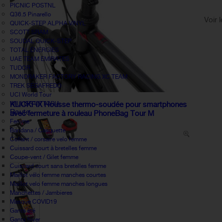
PICNIC POSTNL
Q36.5 Pinarello
Voir 
QUICK-STEP ALPHA VINYL
SCOTT SRAM
SOUDAL QUICK-STEP
TOTAL ÉNERGIES
UAE TEAM EMIRATES
TUDOR
MONDRAKER FACTORY RACING XC TEAM
TREK SEGAFREDO
UCI World Tour
WILLIER VITTORIA
KLICKFIX Housse thermo-soudée pour smartphones
Route
avec fermeture à rouleau PhoneBag Tour M
Femme
Bandana / Casquette
Collant / corsaire velo femme
Cuissard court à bretelles femme
Coupe-vent / Gilet femme
Cuissard court sans bretelles femme
Maillot vélo femme manches courtes
Maillot velo femme manches longues
Manchettes / Jambieres
Masque COVID19
Gants été
Gants hiver