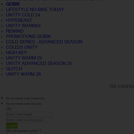
GOBIK
LIFESTYLE NO BIKE TODAY
UN1TY COLD 24
HYPEBEAST
UN1TY WARM24
REWIND
PROMOTIONS GOBIK
COLD SERIES · ADVANCED SEASON
COLD25 UNITY
HIGH KEY
UN1TY WARM 25
UN1TY ADVANCED SEASON 25
GLITCH
UNITY WARM 26
Se connec
Se connecter avec Facebook
Se connecter avec Google
Ou
Login
Mot de passe oublié ?