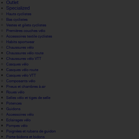
Outlet
Specialized
Hauts cyclistes
Bas cyclistes
Vestes et gilets cyclistes
Premières couches vélo
Accessoires textile cyclistes
Habits sportwear
Chaussures vélo
Chaussures vélo route
Chaussures vélo VTT
Casques vélo
Casques vélo route
Casques vélo VTT
Composants vélo
Pneus et chambres à air
Roues vélo
Selles vélo et tiges de selle
Potences
Guidons
Accessoires vélo
Eclairages vélo
Pompes vélo
Poignées et rubans de guidon
Porte-bidons et bidons