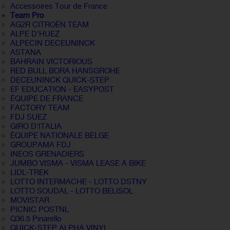
Accessoires Tour de France
Team Pro
AG2R CITROËN TEAM
ALPE D'HUEZ
ALPECIN DECEUNINCK
ASTANA
BAHRAIN VICTORIOUS
RED BULL BORA HANSGROHE
DECEUNINCK QUICK-STEP
EF EDUCATION - EASYPOST
ÉQUIPE DE FRANCE
FACTORY TEAM
FDJ SUEZ
GIRO D'ITALIA
ÉQUIPE NATIONALE BELGE
GROUPAMA FDJ
INEOS GRENADIERS
JUMBO VISMA - VISMA LEASE A BIKE
LIDL-TREK
LOTTO INTERMACHE - LOTTO DSTNY
LOTTO SOUDAL - LOTTO BELISOL
MOVISTAR
PICNIC POSTNL
Q36.5 Pinarello
QUICK-STEP ALPHA VINYL