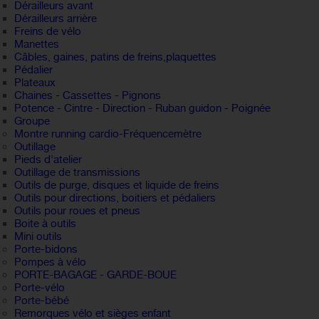
Dérailleurs avant
Dérailleurs arrière
Freins de vélo
Manettes
Câbles, gaines, patins de freins,plaquettes
Pédalier
Plateaux
Chaines - Cassettes - Pignons
Potence - Cintre - Direction - Ruban guidon - Poignée
Groupe
Montre running cardio-Fréquencemètre
Outillage
Pieds d'atelier
Outillage de transmissions
Outils de purge, disques et liquide de freins
Outils pour directions, boitiers et pédaliers
Outils pour roues et pneus
Boite à outils
Mini outils
Porte-bidons
Pompes à vélo
PORTE-BAGAGE - GARDE-BOUE
Porte-vélo
Porte-bébé
Remorques vélo et sièges enfant