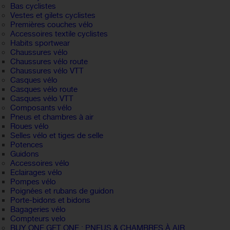
Bas cyclistes
Vestes et gilets cyclistes
Premières couches vélo
Accessoires textile cyclistes
Habits sportwear
Chaussures vélo
Chaussures vélo route
Chaussures vélo VTT
Casques vélo
Casques vélo route
Casques vélo VTT
Composants vélo
Pneus et chambres à air
Roues vélo
Selles vélo et tiges de selle
Potences
Guidons
Accessoires vélo
Eclairages vélo
Pompes vélo
Poignées et rubans de guidon
Porte-bidons et bidons
Bagageries vélo
Compteurs velo
BUY ONE GET ONE : PNEUS & CHAMBRES À AIR