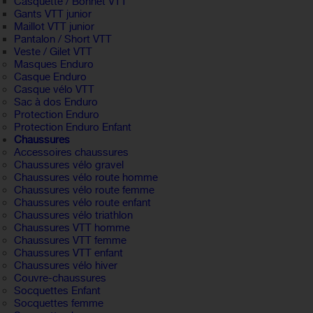
Casquette / Bonnet VTT
Gants VTT junior
Maillot VTT junior
Pantalon / Short VTT
Veste / Gilet VTT
Masques Enduro
Casque Enduro
Casque vélo VTT
Sac à dos Enduro
Protection Enduro
Protection Enduro Enfant
Chaussures
Accessoires chaussures
Chaussures vélo gravel
Chaussures vélo route homme
Chaussures vélo route femme
Chaussures vélo route enfant
Chaussures vélo triathlon
Chaussures VTT homme
Chaussures VTT femme
Chaussures VTT enfant
Chaussures vélo hiver
Couvre-chaussures
Socquettes Enfant
Socquettes femme