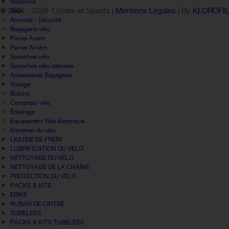
Boissons
© 2005 -
2026 Cycles et Sports |
Mentions Légales
| By
KLOROFI
Gels
Antivols - Sécurité
Bagagerie vélo
Panier Avant
Panier Arrière
Sacoches vélo
Sacoches vélo latérales
Accessoires Bagagerie
Voyage
Bidons
Compteur vélo
Éclairage
Equipement Vélo électrique
Entretien du vélo
LIQUIDE DE FREIN
LUBRIFICATION DU VÉLO
NETTOYAGE DU VÉLO
NETTOYAGE DE LA CHAÎNE
PROTECTION DU VÉLO
PACKS & KITS
EBIKE
RUBAN DE CINTRE
TUBELESS
PACKS & KITS TUBELESS