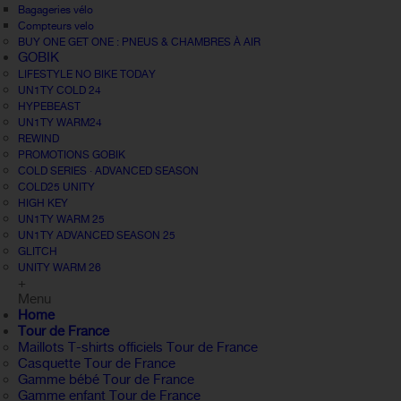
Bagageries vélo
Compteurs velo
BUY ONE GET ONE : PNEUS & CHAMBRES À AIR
GOBIK
LIFESTYLE NO BIKE TODAY
UN1TY COLD 24
HYPEBEAST
UN1TY WARM24
REWIND
PROMOTIONS GOBIK
COLD SERIES · ADVANCED SEASON
COLD25 UNITY
HIGH KEY
UN1TY WARM 25
UN1TY ADVANCED SEASON 25
GLITCH
UNITY WARM 26
+
Menu
Home
Tour de France
Maillots T-shirts officiels Tour de France
Casquette Tour de France
Gamme bébé Tour de France
Gamme enfant Tour de France