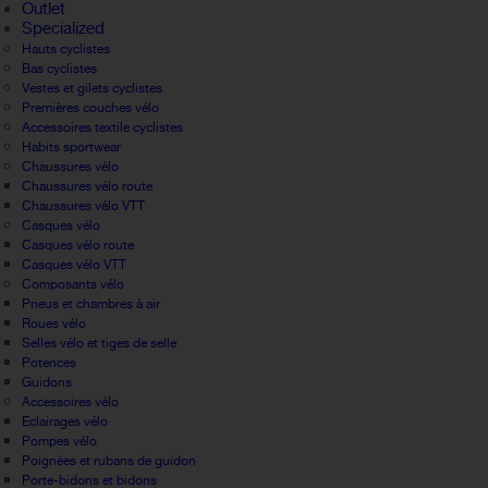
Outlet
Specialized
Hauts cyclistes
Bas cyclistes
Vestes et gilets cyclistes
Premières couches vélo
Accessoires textile cyclistes
Habits sportwear
Chaussures vélo
Chaussures vélo route
Chaussures vélo VTT
Casques vélo
Casques vélo route
Casques vélo VTT
Composants vélo
Pneus et chambres à air
Roues vélo
Selles vélo et tiges de selle
Potences
Guidons
Accessoires vélo
Eclairages vélo
Pompes vélo
Poignées et rubans de guidon
Porte-bidons et bidons