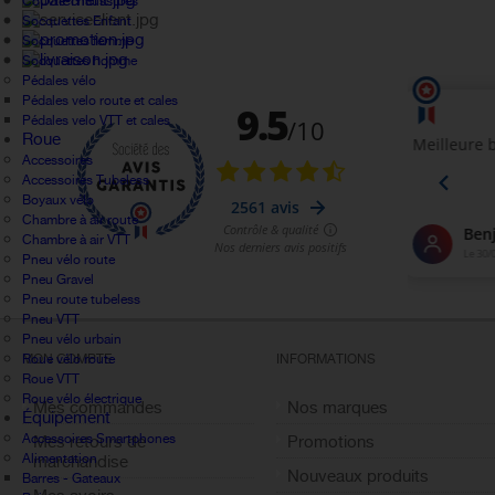
Couvre-chaussures
Socquettes Enfant
Socquettes femme
Socquettes homme
Pédales vélo
Pédales velo route et cales
Pédales velo VTT et cales
Roue
Accessoires
Accessoires Tubeless
Boyaux vélo
Chambre à air route
Chambre à air VTT
Pneu vélo route
Pneu Gravel
Pneu route tubeless
Pneu VTT
Pneu vélo urbain
Roue vélo route
MON COMPTE
INFORMATIONS
Roue VTT
Roue vélo électrique
Mes commandes
Nos marques
Équipement
Accessoires Smartphones
Mes retours de
Promotions
Alimentation
marchandise
Nouveaux produits
Barres - Gateaux