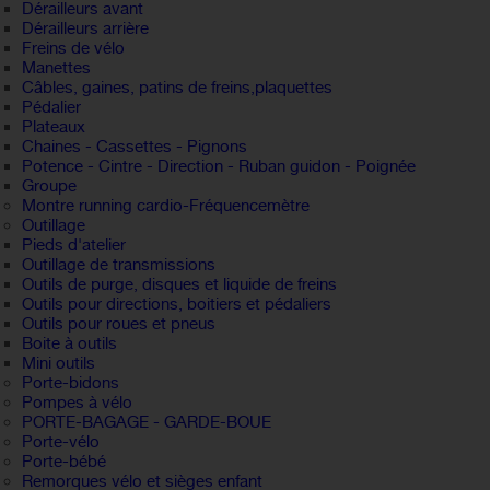
Dérailleurs avant
Dérailleurs arrière
Freins de vélo
Manettes
Câbles, gaines, patins de freins,plaquettes
Pédalier
Plateaux
Chaines - Cassettes - Pignons
Potence - Cintre - Direction - Ruban guidon - Poignée
Groupe
Montre running cardio-Fréquencemètre
Outillage
Pieds d'atelier
Outillage de transmissions
Outils de purge, disques et liquide de freins
Outils pour directions, boitiers et pédaliers
Outils pour roues et pneus
Boite à outils
Mini outils
Porte-bidons
Pompes à vélo
PORTE-BAGAGE - GARDE-BOUE
Porte-vélo
Porte-bébé
Remorques vélo et sièges enfant