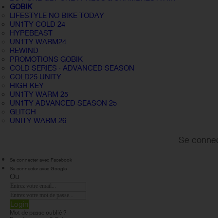
GOBIK
LIFESTYLE NO BIKE TODAY
UN1TY COLD 24
HYPEBEAST
UN1TY WARM24
REWIND
PROMOTIONS GOBIK
COLD SERIES · ADVANCED SEASON
COLD25 UNITY
HIGH KEY
UN1TY WARM 25
UN1TY ADVANCED SEASON 25
GLITCH
UNITY WARM 26
Se connec
Se connecter avec Facebook
Se connecter avec Google
Ou
Login
Mot de passe oublié ?