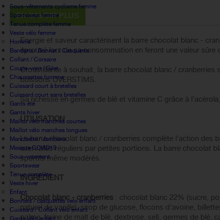
Sous-vêtements cyclisme femme
EN SAVOIR PLUS
Sportswear femme
Tenue complète femme
Veste vélo femme
Energie et saveur caractérisent la
barre chocolat blanc - cran
Homme
éprouvé lors de sa consommation en feront une valeur sûre d
Bandana / Bonnet / Casquette
Collant / Corsaire
Coupe-vent / Gilet
Croustillante à souhait, la
barre chocolat blanc / cranberries
s
Chaussettes homme
boissons OVERSTIMS.
Cuissard court à bretelles
Cuissard court sans bretelles
Sa richesse en germes de blé et vitamine C grâce à l'acérola, 
Gants été
Gants hiver
UTILISATION
Maillot vélo manches courtes
Maillot vélo manches longues
La barre chocolat blanc / cranberries complète l'action des
Manchette / Jambiere
intervalles réguliers par petites portions. La barre chocolat 
Masque COVID19
Sous-vetement
sportifs même modérés.
Sportswear
Tenue complète
INGRÉDIENT
Veste hiver
Enfant
Chocolat blanc - cranberries
:
chocolat blanc 22% (sucre, p
Bonnets / casquettes velo enfant
naturel de vanille), sirop de glucose, flocons d’
avoine
, billet
Cuissard / Collant vélo enfant
palme, farine de malt de
blé
, dextrose, sel), germes de
blé
, 
Gants vélo enfant