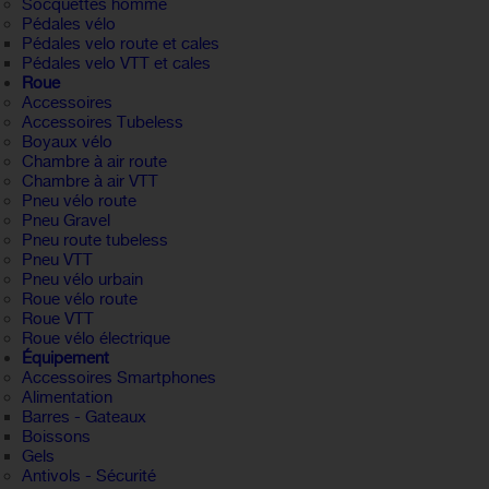
Socquettes homme
Pédales vélo
Pédales velo route et cales
Pédales velo VTT et cales
Roue
Accessoires
Accessoires Tubeless
Boyaux vélo
Chambre à air route
Chambre à air VTT
Pneu vélo route
Pneu Gravel
Pneu route tubeless
Pneu VTT
Pneu vélo urbain
Roue vélo route
Roue VTT
Roue vélo électrique
Équipement
Accessoires Smartphones
Alimentation
Barres - Gateaux
Boissons
Gels
Antivols - Sécurité