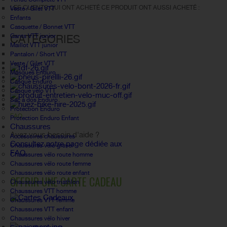
LES CLIENTS QUI ONT ACHETÉ CE PRODUIT ONT AUSSI ACHETÉ :
Veste / Gilet VTT
Enfants
Casquette / Bonnet VTT
Gants VTT junior
CATÉGORIES
Maillot VTT junior
Pantalon / Short VTT
Veste / Gilet VTT
Masques Enduro
Casque Enduro
Casque vélo VTT
Sac à dos Enduro
Protection Enduro
FAQ
Protection Enduro Enfant
Chaussures
Avez vous besoin d'aide ?
Accessoires chaussures
Consultez notre page dédiée aux
Chaussures vélo gravel
FAQ.
Chaussures vélo route homme
Chaussures vélo route femme
Chaussures vélo route enfant
OFFRIR UNE CARTE CADEAU
Chaussures vélo triathlon
Chaussures VTT homme
Chaussures VTT femme
Chaussures VTT enfant
Chaussures vélo hiver