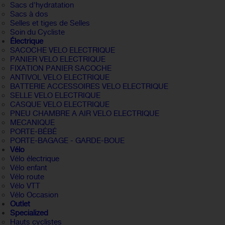
Sacs d'hydratation
Sacs à dos
Selles et tiges de Selles
Soin du Cycliste
Électrique
SACOCHE VELO ELECTRIQUE
PANIER VELO ELECTRIQUE
FIXATION PANIER SACOCHE
ANTIVOL VELO ELECTRIQUE
BATTERIE ACCESSOIRES VELO ELECTRIQUE
SELLE VELO ELECTRIQUE
CASQUE VELO ELECTRIQUE
PNEU CHAMBRE A AIR VELO ELECTRIQUE
MECANIQUE
PORTE-BÉBÉ
PORTE-BAGAGE - GARDE-BOUE
Vélo
Vélo électrique
Vélo enfant
Vélo route
Vélo VTT
Vélo Occasion
Outlet
Specialized
Hauts cyclistes