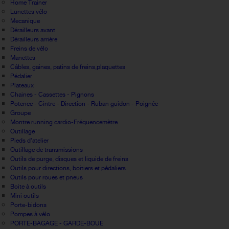
Home Trainer
Lunettes vélo
Mecanique
Dérailleurs avant
Dérailleurs arrière
Freins de vélo
Manettes
Câbles, gaines, patins de freins,plaquettes
Pédalier
Plateaux
Chaines - Cassettes - Pignons
Potence - Cintre - Direction - Ruban guidon - Poignée
Groupe
Montre running cardio-Fréquencemètre
Outillage
Pieds d'atelier
Outillage de transmissions
Outils de purge, disques et liquide de freins
Outils pour directions, boitiers et pédaliers
Outils pour roues et pneus
Boite à outils
Mini outils
Porte-bidons
Pompes à vélo
PORTE-BAGAGE - GARDE-BOUE