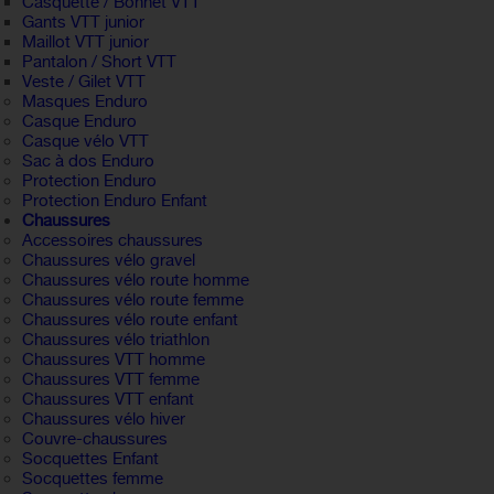
Casquette / Bonnet VTT
Gants VTT junior
Maillot VTT junior
Pantalon / Short VTT
Veste / Gilet VTT
Masques Enduro
Casque Enduro
Casque vélo VTT
Sac à dos Enduro
Protection Enduro
Protection Enduro Enfant
Chaussures
Accessoires chaussures
Chaussures vélo gravel
Chaussures vélo route homme
Chaussures vélo route femme
Chaussures vélo route enfant
Chaussures vélo triathlon
Chaussures VTT homme
Chaussures VTT femme
Chaussures VTT enfant
Chaussures vélo hiver
Couvre-chaussures
Socquettes Enfant
Socquettes femme