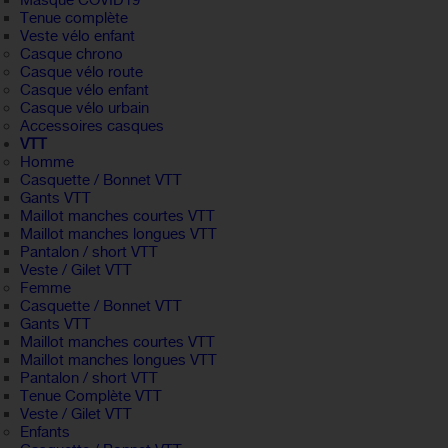
Masque COVID19
Tenue complète
Veste vélo enfant
Casque chrono
Casque vélo route
Casque vélo enfant
Casque vélo urbain
Accessoires casques
VTT
Homme
Casquette / Bonnet VTT
Gants VTT
Maillot manches courtes VTT
Maillot manches longues VTT
Pantalon / short VTT
Veste / Gilet VTT
Femme
Casquette / Bonnet VTT
Gants VTT
Maillot manches courtes VTT
Maillot manches longues VTT
Pantalon / short VTT
Tenue Complète VTT
Veste / Gilet VTT
Enfants