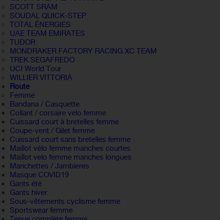
SCOTT SRAM
SOUDAL QUICK-STEP
TOTAL ÉNERGIES
UAE TEAM EMIRATES
TUDOR
MONDRAKER FACTORY RACING XC TEAM
TREK SEGAFREDO
UCI World Tour
WILLIER VITTORIA
Route
Femme
Bandana / Casquette
Collant / corsaire velo femme
Cuissard court à bretelles femme
Coupe-vent / Gilet femme
Cuissard court sans bretelles femme
Maillot vélo femme manches courtes
Maillot velo femme manches longues
Manchettes / Jambieres
Masque COVID19
Gants été
Gants hiver
Sous-vêtements cyclisme femme
Sportswear femme
Tenue complète femme