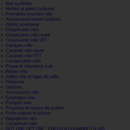
Bas cyclistes
Vestes et gilets cyclistes
Premières couches vélo
Accessoires textile cyclistes
Habits sportwear
Chaussures vélo
Chaussures vélo route
Chaussures vélo VTT
Casques vélo
Casques vélo route
Casques vélo VTT
Composants vélo
Pneus et chambres à air
Roues vélo
Selles vélo et tiges de selle
Potences
Guidons
Accessoires vélo
Eclairages vélo
Pompes vélo
Poignées et rubans de guidon
Porte-bidons et bidons
Bagageries vélo
Compteurs velo
BUY ONE GET ONE : PNEUS & CHAMBRES À AIR