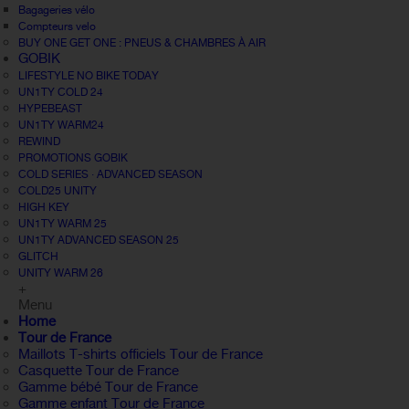
Bagageries vélo
Compteurs velo
BUY ONE GET ONE : PNEUS & CHAMBRES À AIR
GOBIK
LIFESTYLE NO BIKE TODAY
UN1TY COLD 24
HYPEBEAST
UN1TY WARM24
REWIND
PROMOTIONS GOBIK
COLD SERIES · ADVANCED SEASON
COLD25 UNITY
HIGH KEY
UN1TY WARM 25
UN1TY ADVANCED SEASON 25
GLITCH
UNITY WARM 26
+
Menu
Home
Tour de France
Maillots T-shirts officiels Tour de France
Casquette Tour de France
Gamme bébé Tour de France
Gamme enfant Tour de France