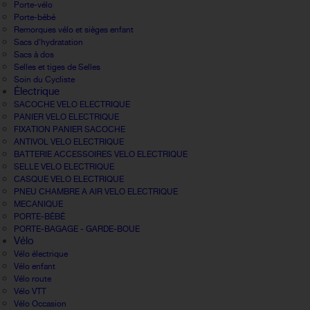
Porte-vélo
Porte-bébé
Remorques vélo et sièges enfant
Sacs d'hydratation
Sacs à dos
Selles et tiges de Selles
Soin du Cycliste
Électrique
SACOCHE VELO ELECTRIQUE
PANIER VELO ELECTRIQUE
FIXATION PANIER SACOCHE
ANTIVOL VELO ELECTRIQUE
BATTERIE ACCESSOIRES VELO ELECTRIQUE
SELLE VELO ELECTRIQUE
CASQUE VELO ELECTRIQUE
PNEU CHAMBRE A AIR VELO ELECTRIQUE
MECANIQUE
PORTE-BÉBÉ
PORTE-BAGAGE - GARDE-BOUE
Vélo
Vélo électrique
Vélo enfant
Vélo route
Vélo VTT
Vélo Occasion