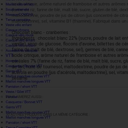
acide citrique, arôme naturel de framboise et autres arômes n
Maillot vélo enfant
(farine de riz, farine de
blé
, malt
blé
, sucre,
gluten
de blé, dextr
Sous-vetement
Masque COVID19
maltodextrine, poudre de jus de citron (jus concentré de citron
Tenue complète
maltodextrine), sel, vitamine B1 (thiamine). Fabriqué dans un at
Veste vélo enfant
Casque chrono
Chocolat blanc - cranberries :
Casque vélo route
Ingrédients :
chocolat blanc 22% (sucre, poudre de
lait
ent
Casque vélo enfant
vanille), sirop de glucose, flocons d’
avoine
, billettes de cé
Casque vélo urbain
farine de malt de
blé
, dextrose, sel), germes de
blé
, cann
Accessoires casques
acide citrique, arôme naturel de framboise et autres arôme
VTT
céréales 7% (farine de riz, farine de
blé
, malt
blé
, sucre,
gl
Homme
Casquette / Bonnet VTT
de
lait
, huile de tournesol, maltodextrine, poudre de jus de 
Gants VTT
acérola en poudre (jus d’acérola, maltodextrine), sel, vitami
Maillot manches courtes VTT
sésame.
Maillot manches longues VTT
Pantalon / short VTT
Veste / Gilet VTT
Femme
VOUS AIMEREZ AUSSI :
Casquette / Bonnet VTT
Gants VTT
Maillot manches courtes VTT
30 AUTRES PRODUITS DANS LA MÊME CATÉGORIE :
Maillot manches longues VTT
Pantalon / short VTT
Tenue Complète VTT