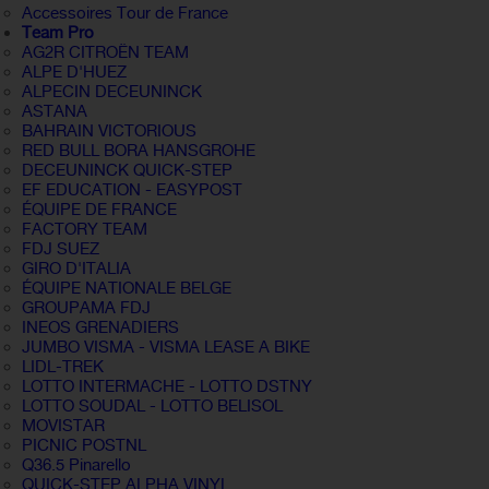
Accessoires Tour de France
Team Pro
AG2R CITROËN TEAM
ALPE D'HUEZ
ALPECIN DECEUNINCK
ASTANA
BAHRAIN VICTORIOUS
RED BULL BORA HANSGROHE
DECEUNINCK QUICK-STEP
EF EDUCATION - EASYPOST
ÉQUIPE DE FRANCE
FACTORY TEAM
FDJ SUEZ
GIRO D'ITALIA
ÉQUIPE NATIONALE BELGE
GROUPAMA FDJ
INEOS GRENADIERS
JUMBO VISMA - VISMA LEASE A BIKE
LIDL-TREK
LOTTO INTERMACHE - LOTTO DSTNY
LOTTO SOUDAL - LOTTO BELISOL
MOVISTAR
PICNIC POSTNL
Q36.5 Pinarello
QUICK-STEP ALPHA VINYL