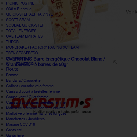
PICNIC POSTNL
Q36.5 Pinarello
Voir 
QUICK-STEP ALPHA VINYL
SCOTT SRAM
SOUDAL QUICK-STEP
TOTAL ÉNERGIES
UAE TEAM EMIRATES
TUDOR
MONDRAKER FACTORY RACING XC TEAM
TREK SEGAFREDO
UCI World Tour
OVERSTIMS Barre énergétique Chocolat Blanc /
WILLIER VITTORIA
Cranberries - 4 barres de 50gr
Route
Femme
Bandana / Casquette
Collant / corsaire velo femme
Cuissard court à bretelles femme
Coupe-vent / Gilet femme
Cuissard court sans bretelles femme
Maillot vélo femme manches courtes
Maillot velo femme manches longues
Manchettes / Jambieres
Masque COVID19
Gants été
Gants hiver