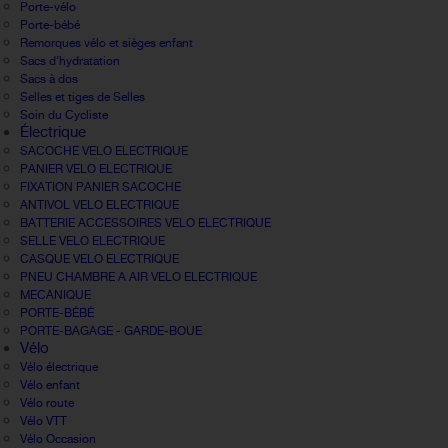
Porte-vélo
Porte-bébé
Remorques vélo et sièges enfant
Sacs d'hydratation
Sacs à dos
Selles et tiges de Selles
Soin du Cycliste
Électrique
SACOCHE VELO ELECTRIQUE
PANIER VELO ELECTRIQUE
FIXATION PANIER SACOCHE
ANTIVOL VELO ELECTRIQUE
BATTERIE ACCESSOIRES VELO ELECTRIQUE
SELLE VELO ELECTRIQUE
CASQUE VELO ELECTRIQUE
PNEU CHAMBRE A AIR VELO ELECTRIQUE
MECANIQUE
PORTE-BÉBÉ
PORTE-BAGAGE - GARDE-BOUE
Vélo
Vélo électrique
Vélo enfant
Vélo route
Vélo VTT
Vélo Occasion