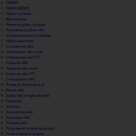
Outlet
Specialized
Hauts cyclistes
Bas cyclistes
Vestes et gilets cyclistes
Premières couches vélo
Accessoires textile cyclistes
Habits sportwear
Chaussures vélo
Chaussures vélo route
Chaussures vélo VTT
Casques vélo
Casques vélo route
Casques vélo VTT
Composants vélo
Pneus et chambres à air
Roues vélo
Selles vélo et tiges de selle
Potences
Guidons
Accessoires vélo
Eclairages vélo
Pompes vélo
Poignées et rubans de guidon
Porte-bidons et bidons