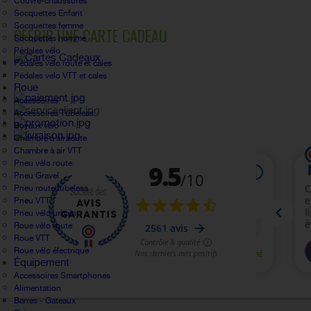
Couvre-chaussures
Socquettes Enfant
Socquettes femme
OFFRIR UNE CARTE CADEAU
Socquettes homme
Pédales vélo
Pédales velo route et cales
Pédales velo VTT et cales
Roue
Accessoires
Accessoires Tubeless
Boyaux vélo
Chambre à air route
Chambre à air VTT
Pneu vélo route
Pneu Gravel
Pneu route tubeless
Pneu VTT
Pneu vélo urbain
Roue vélo route
Roue VTT
Roue vélo électrique
Équipement
Accessoires Smartphones
Alimentation
Barres - Gateaux