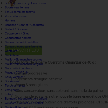
Sous-vêtements cyclisme femme
Sportswear femme
Tenue complète femme
Veste vélo femme
Homme
Bandana / Bonnet / Casquette
Collant / Corsaire
Coupe-vent / Gilet
Chaussettes homme
Cuissard court à bretelles
Cuissard court sans bretelles
EN SAVOIR PLUS
Gants été
Gants hiver
Maillot vélo manches courtes
Points forts de la barre Overstims Origin'Bar de 40 g :
Maillot vélo manches longues
Manchette / Jambiere
Masque COVID19
Energie progressive
Sous-vetement
Ingrédients d'origine naturelle
Sportswear
Vegan & sans gluten
Tenue complète
Veste hiver
Sans conservateur, sans colorant, sans huile de palme
Enfant
Gourmande et saine, notre nouvelle barre énergétique ORIGIN' 
Bonnets / casquettes velo enfant
Idéale pour vous soutenir lors d'efforts prolongés, ORIGIN
Cuissard / Collant vélo enfant
Gants vélo enfant