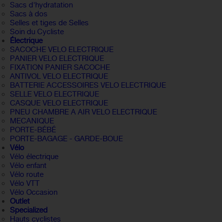
Sacs d'hydratation
Sacs à dos
Selles et tiges de Selles
Soin du Cycliste
Électrique
SACOCHE VELO ELECTRIQUE
PANIER VELO ELECTRIQUE
FIXATION PANIER SACOCHE
ANTIVOL VELO ELECTRIQUE
BATTERIE ACCESSOIRES VELO ELECTRIQUE
SELLE VELO ELECTRIQUE
CASQUE VELO ELECTRIQUE
PNEU CHAMBRE A AIR VELO ELECTRIQUE
MECANIQUE
PORTE-BÉBÉ
PORTE-BAGAGE - GARDE-BOUE
Vélo
Vélo électrique
Vélo enfant
Vélo route
Vélo VTT
Vélo Occasion
Outlet
Specialized
Hauts cyclistes