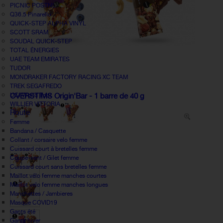
PICNIC POSTNL
Q36.5 Pinarello
QUICK-STEP ALPHA VINYL
SCOTT SRAM
SOUDAL QUICK-STEP
TOTAL ÉNERGIES
UAE TEAM EMIRATES
TUDOR
MONDRAKER FACTORY RACING XC TEAM
TREK SEGAFREDO
UCI World Tour
OVERSTIMS Origin'Bar - 1 barre de 40 g
WILLIER VITTORIA
Route
Femme
Bandana / Casquette
Collant / corsaire velo femme
Cuissard court à bretelles femme
Coupe-vent / Gilet femme
Cuissard court sans bretelles femme
Maillot vélo femme manches courtes
Maillot velo femme manches longues
Manchettes / Jambieres
Masque COVID19
Gants été
Gants hiver