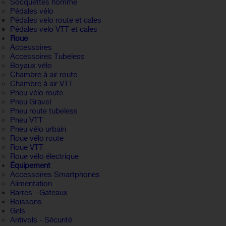
Socquettes homme
Pédales vélo
Pédales velo route et cales
Pédales velo VTT et cales
Roue
Accessoires
Accessoires Tubeless
Boyaux vélo
Chambre à air route
Chambre à air VTT
Pneu vélo route
Pneu Gravel
Pneu route tubeless
Pneu VTT
Pneu vélo urbain
Roue vélo route
Roue VTT
Roue vélo électrique
Équipement
Accessoires Smartphones
Alimentation
Barres - Gateaux
Boissons
Gels
Antivols - Sécurité