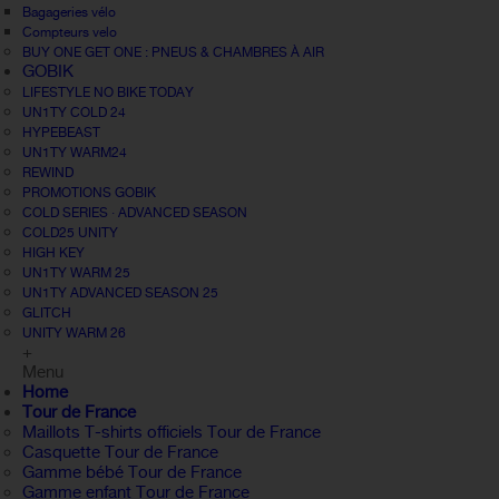
Bagageries vélo
Compteurs velo
BUY ONE GET ONE : PNEUS & CHAMBRES À AIR
GOBIK
LIFESTYLE NO BIKE TODAY
UN1TY COLD 24
HYPEBEAST
UN1TY WARM24
REWIND
PROMOTIONS GOBIK
COLD SERIES · ADVANCED SEASON
COLD25 UNITY
HIGH KEY
UN1TY WARM 25
UN1TY ADVANCED SEASON 25
GLITCH
UNITY WARM 26
+
Menu
Home
Tour de France
Maillots T-shirts officiels Tour de France
Casquette Tour de France
Gamme bébé Tour de France
Gamme enfant Tour de France