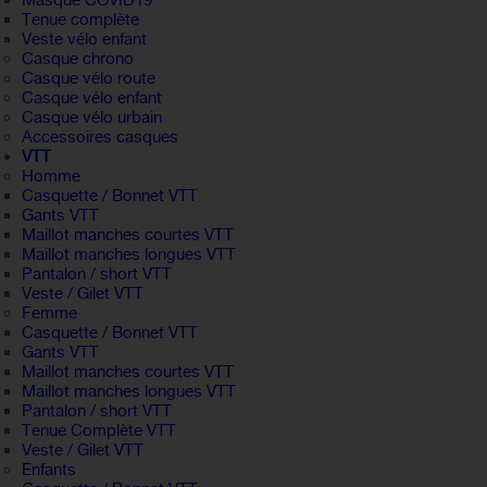
Masque COVID19
Tenue complète
Veste vélo enfant
Casque chrono
Casque vélo route
Casque vélo enfant
Casque vélo urbain
Accessoires casques
VTT
Homme
Casquette / Bonnet VTT
Gants VTT
Maillot manches courtes VTT
Maillot manches longues VTT
Pantalon / short VTT
Veste / Gilet VTT
Femme
Casquette / Bonnet VTT
Gants VTT
Maillot manches courtes VTT
Maillot manches longues VTT
Pantalon / short VTT
Tenue Complète VTT
Veste / Gilet VTT
Enfants