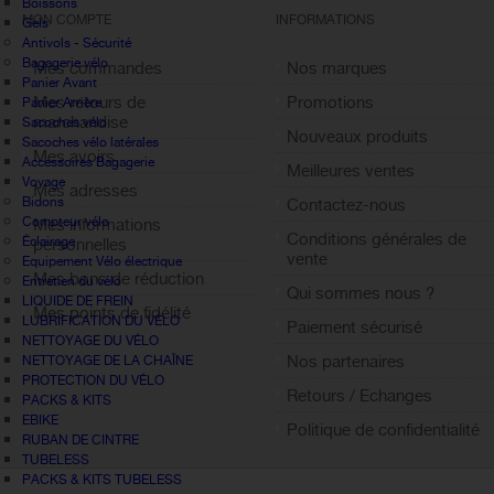
Boissons
MON COMPTE
INFORMATIONS
Gels
Antivols - Sécurité
Bagagerie vélo
Mes commandes
Nos marques
Panier Avant
Mes retours de
Promotions
Panier Arrière
marchandise
Sacoches vélo
Nouveaux produits
Sacoches vélo latérales
Mes avoirs
Accessoires Bagagerie
Meilleures ventes
Voyage
Mes adresses
Bidons
Contactez-nous
Compteur vélo
Mes informations
Conditions générales de
Éclairage
personnelles
vente
Equipement Vélo électrique
Mes bons de réduction
Entretien du vélo
Qui sommes nous ?
LIQUIDE DE FREIN
Mes points de fidélité
LUBRIFICATION DU VÉLO
Paiement sécurisé
Sign out
NETTOYAGE DU VÉLO
Nos partenaires
NETTOYAGE DE LA CHAÎNE
PROTECTION DU VÉLO
Retours / Echanges
PACKS & KITS
EBIKE
Politique de confidentialité
RUBAN DE CINTRE
TUBELESS
PACKS & KITS TUBELESS