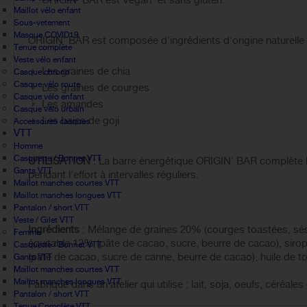
ORIGIN' BAR est Vegan* et sans gluten.
Maillot vélo enfant
Sous-vetement
Masque COVID19
ORIGIN' BAR est composée d'ingrédients d'origine naturelle t
Tenue complète
Veste vélo enfant
Les graines de chia
Casque chrono
Casque vélo route
Les graines de courges
Casque vélo enfant
Les amandes
Casque vélo urbain
Les baies de goji
Accessoires casques
VTT
Homme
Casquette / Bonnet VTT
UTILISATION
: La barre énergétique ORIGIN' BAR complète
Gants VTT
pendant l'effort à intervalles réguliers.
Maillot manches courtes VTT
Maillot manches longues VTT
Pantalon / short VTT
Veste / Gilet VTT
Ingrédients
: Mélange de graines 20% (courges toastées, sé
Femme
équitable 12% (pâte de cacao, sucre, beurre de cacao), sirop de
Casquette / Bonnet VTT
(pâte de cacao, sucre de canne, beurre de cacao), huile de to
Gants VTT
Maillot manches courtes VTT
Maillot manches longues VTT
Fabriqué dans un atelier qui utilise : lait, soja, oeufs, céréale
Pantalon / short VTT
Tenue Complète VTT