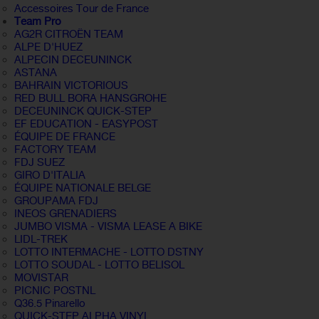
Accessoires Tour de France
Team Pro
AG2R CITROËN TEAM
ALPE D'HUEZ
ALPECIN DECEUNINCK
ASTANA
BAHRAIN VICTORIOUS
RED BULL BORA HANSGROHE
DECEUNINCK QUICK-STEP
EF EDUCATION - EASYPOST
ÉQUIPE DE FRANCE
FACTORY TEAM
FDJ SUEZ
GIRO D'ITALIA
ÉQUIPE NATIONALE BELGE
GROUPAMA FDJ
INEOS GRENADIERS
JUMBO VISMA - VISMA LEASE A BIKE
LIDL-TREK
LOTTO INTERMACHE - LOTTO DSTNY
LOTTO SOUDAL - LOTTO BELISOL
MOVISTAR
PICNIC POSTNL
Q36.5 Pinarello
QUICK-STEP ALPHA VINYL