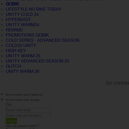
GOBIK
LIFESTYLE NO BIKE TODAY
UN1TY COLD 24
HYPEBEAST
UN1TY WARM24
REWIND
PROMOTIONS GOBIK
COLD SERIES · ADVANCED SEASON
COLD25 UNITY
HIGH KEY
UN1TY WARM 25
UN1TY ADVANCED SEASON 25
GLITCH
UNITY WARM 26
Se connec
Se connecter avec Facebook
Se connecter avec Google
Ou
Login
Mot de passe oublié ?