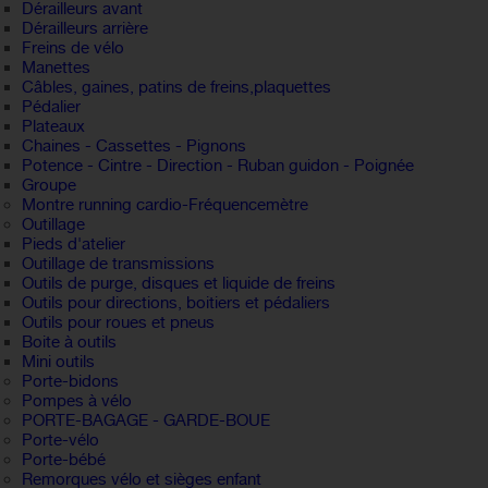
Dérailleurs avant
Dérailleurs arrière
Freins de vélo
Manettes
Câbles, gaines, patins de freins,plaquettes
Pédalier
Plateaux
Chaines - Cassettes - Pignons
Potence - Cintre - Direction - Ruban guidon - Poignée
Groupe
Montre running cardio-Fréquencemètre
Outillage
Pieds d'atelier
Outillage de transmissions
Outils de purge, disques et liquide de freins
Outils pour directions, boitiers et pédaliers
Outils pour roues et pneus
Boite à outils
Mini outils
Porte-bidons
Pompes à vélo
PORTE-BAGAGE - GARDE-BOUE
Porte-vélo
Porte-bébé
Remorques vélo et sièges enfant