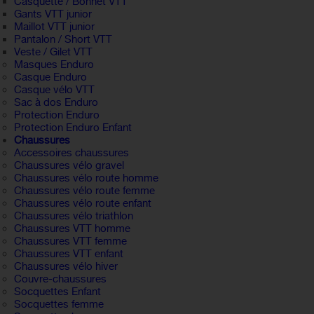
Casquette / Bonnet VTT
Gants VTT junior
Maillot VTT junior
Pantalon / Short VTT
Veste / Gilet VTT
Masques Enduro
Casque Enduro
Casque vélo VTT
Sac à dos Enduro
Protection Enduro
Protection Enduro Enfant
Chaussures
Accessoires chaussures
Chaussures vélo gravel
Chaussures vélo route homme
Chaussures vélo route femme
Chaussures vélo route enfant
Chaussures vélo triathlon
Chaussures VTT homme
Chaussures VTT femme
Chaussures VTT enfant
Chaussures vélo hiver
Couvre-chaussures
Socquettes Enfant
Socquettes femme