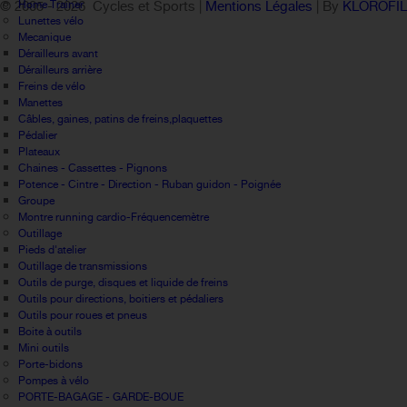
Home Trainer
© 2005 -
2026 Cycles et Sports |
Mentions Légales
| By
KLOROFI
Lunettes vélo
Mecanique
Dérailleurs avant
Dérailleurs arrière
Freins de vélo
Manettes
Câbles, gaines, patins de freins,plaquettes
Pédalier
Plateaux
Chaines - Cassettes - Pignons
Potence - Cintre - Direction - Ruban guidon - Poignée
Groupe
Montre running cardio-Fréquencemètre
Outillage
Pieds d'atelier
Outillage de transmissions
Outils de purge, disques et liquide de freins
Outils pour directions, boitiers et pédaliers
Outils pour roues et pneus
Boite à outils
Mini outils
Porte-bidons
Pompes à vélo
PORTE-BAGAGE - GARDE-BOUE