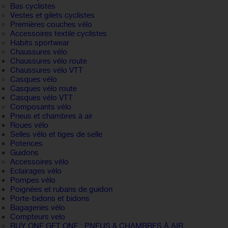
Bas cyclistes
Vestes et gilets cyclistes
Premières couches vélo
Accessoires textile cyclistes
Habits sportwear
Chaussures vélo
Chaussures vélo route
Chaussures vélo VTT
Casques vélo
Casques vélo route
Casques vélo VTT
Composants vélo
Pneus et chambres à air
Roues vélo
Selles vélo et tiges de selle
Potences
Guidons
Accessoires vélo
Eclairages vélo
Pompes vélo
Poignées et rubans de guidon
Porte-bidons et bidons
Bagageries vélo
Compteurs velo
BUY ONE GET ONE : PNEUS & CHAMBRES À AIR