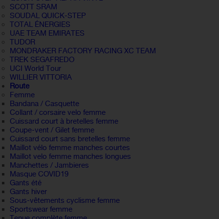
SCOTT SRAM
SOUDAL QUICK-STEP
TOTAL ÉNERGIES
UAE TEAM EMIRATES
TUDOR
MONDRAKER FACTORY RACING XC TEAM
TREK SEGAFREDO
UCI World Tour
WILLIER VITTORIA
Route
Femme
Bandana / Casquette
Collant / corsaire velo femme
Cuissard court à bretelles femme
Coupe-vent / Gilet femme
Cuissard court sans bretelles femme
Maillot vélo femme manches courtes
Maillot velo femme manches longues
Manchettes / Jambieres
Masque COVID19
Gants été
Gants hiver
Sous-vêtements cyclisme femme
Sportswear femme
Tenue complète femme