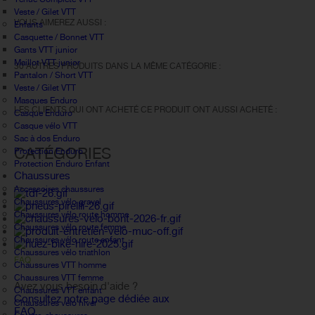
Veste / Gilet VTT
VOUS AIMEREZ AUSSI :
Enfants
Casquette / Bonnet VTT
Gants VTT junior
Maillot VTT junior
30 AUTRES PRODUITS DANS LA MÊME CATÉGORIE :
Pantalon / Short VTT
Veste / Gilet VTT
Masques Enduro
LES CLIENTS QUI ONT ACHETÉ CE PRODUIT ONT AUSSI ACHETÉ :
Casque Enduro
Casque vélo VTT
Sac à dos Enduro
CATÉGORIES
Protection Enduro
Protection Enduro Enfant
Chaussures
Accessoires chaussures
Chaussures vélo gravel
Chaussures vélo route homme
Chaussures vélo route femme
Chaussures vélo route enfant
Chaussures vélo triathlon
FAQ
Chaussures VTT homme
Chaussures VTT femme
Avez vous besoin d'aide ?
Chaussures VTT enfant
Consultez notre page dédiée aux
Chaussures vélo hiver
FAQ.