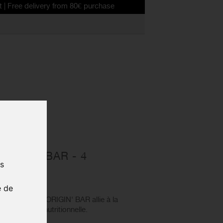
ivery from 80€ purchase
ORIGIN'BAR - 4
us
40 G
e de
énergétique ORIGIN' BAR allie à la
 et l'efficacité nutritionnelle.