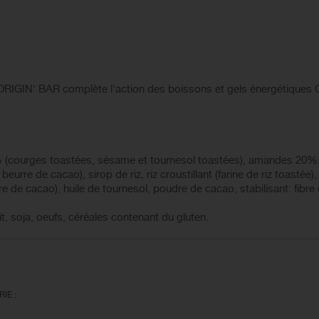
 ORIGIN' BAR complète l'action des boissons et gels énergétiqu
 (courges toastées, sésame et tournesol toastées), amandes 20%, 
urre de cacao), sirop de riz, riz croustillant (farine de riz toastée)
e de cacao), huile de tournesol, poudre de cacao, stabilisant: fibr
ait, soja, oeufs, céréales contenant du gluten.
IE :