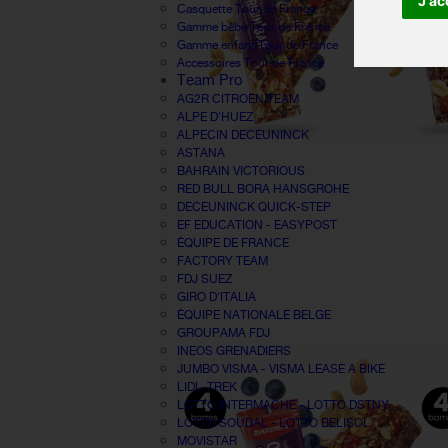
J'ac
Casquette Tour de France
Gamme bébé Tour de France
Gamme enfant Tour de France
Accessoires Tour de France
Team Pro
AG2R CITROËN TEAM
ALPE D'HUEZ
ALPECIN DECEUNINCK
ASTANA
BAHRAIN VICTORIOUS
RED BULL BORA HANSGROHE
DECEUNINCK QUICK-STEP
EF EDUCATION - EASYPOST
ÉQUIPE DE FRANCE
FACTORY TEAM
FDJ SUEZ
GIRO D'ITALIA
ÉQUIPE NATIONALE BELGE
GROUPAMA FDJ
INEOS GRENADIERS
JUMBO VISMA - VISMA LEASE A BIKE
LIDL-TREK
LOTTO INTERMACHE - LOTTO DSTNY
LOTTO SOUDAL - LOTTO BELISOL
MOVISTAR