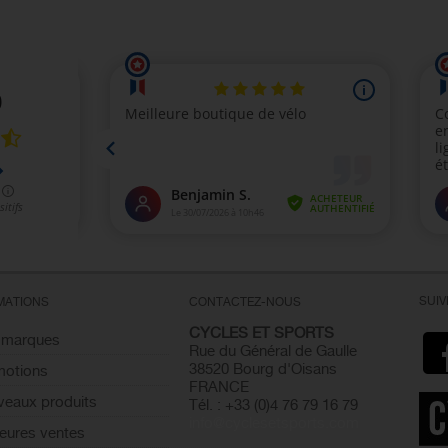
SUI
MATIONS
CONTACTEZ-NOUS
CYCLES ET SPORTS
 marques
Rue du Général de Gaulle
38520 Bourg d'Oisans
motions
FRANCE
eaux produits
Tél. : +33 (0)4 76 79 16 79
info@cyclesetsports.com
leures ventes