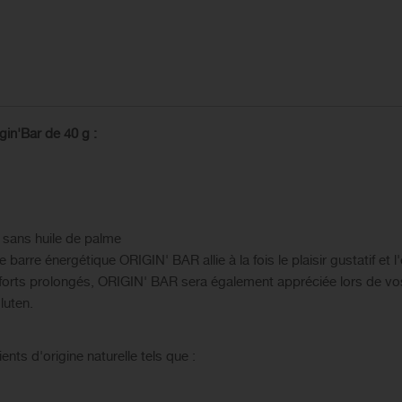
gin'Bar de 40 g :
 sans huile de palme
arre énergétique ORIGIN' BAR allie à la fois le plaisir gustatif et l'ef
fforts prolongés, ORIGIN' BAR sera également appréciée lors de vos 
luten.
ts d'origine naturelle tels que :