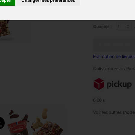
cepte
Changer mes préférences
Saveur :
EN 
Disponibilité :
Quantité :
Estimation de livrais
Colissimo relais Pic
6,00 €
Voir les autres mode