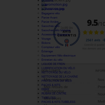
Boissons
Gels
Antivols - Sécurité
Bagagerie vélo
Panier Avant
Panier Arrière
Sacoches vélo
Sacoches vélo latérales
Accessoires Bagagerie
Voyage
Bidons
Compteur vélo
Éclairage
Equipement Vélo électrique
Entretien du vélo
LIQUIDE DE FREIN
LUBRIFICATION DU VÉLO
MON COMPTE
INFOR
NETTOYAGE DU VÉLO
NETTOYAGE DE LA CHAÎNE
Mes commandes
Nos
PROTECTION DU VÉLO
PACKS & KITS
Mes retours de
Pro
EBIKE
marchandise
RUBAN DE CINTRE
Nouv
TUBELESS
Mes avoirs
Meil
PACKS & KITS TUBELESS