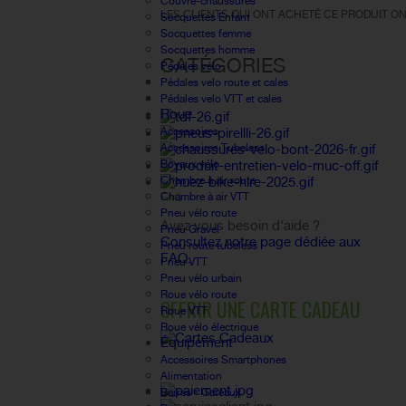
Couvre-chaussures
LES CLIENTS QUI ONT ACHETÉ CE PRODUIT ON
Socquettes Enfant
Socquettes femme
Socquettes homme
CATÉGORIES
Pédales vélo
Pédales velo route et cales
Pédales velo VTT et cales
Roue
Accessoires
Accessoires Tubeless
Boyaux vélo
Chambre à air route
Chambre à air VTT
FAQ
Pneu vélo route
Avez vous besoin d'aide ?
Pneu Gravel
Consultez notre page dédiée aux
Pneu route tubeless
FAQ.
Pneu VTT
Pneu vélo urbain
Roue vélo route
OFFRIR UNE CARTE CADEAU
Roue VTT
Roue vélo électrique
Équipement
Accessoires Smartphones
Alimentation
Barres - Gateaux