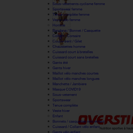
Sous-vêtements cyclisme femme
Sportswear femme
Tenue complète femme
Veste vélo femme
Homme
Bandana / Bonnet / Casquette
Collant / Corsaire
Coupe-vent / Gilet
Chaussettes homme
Cuissard court à bretelles
Cuissard court sans bretelles
Gants été
Gants hiver
Maillot vélo manches courtes
Maillot vélo manches longues
Manchette / Jambiere
Masque COVID19
Sous-vetement
Sportswear
Tenue complète
Veste hiver
Enfant
Bonnets / casquettes velo enfant
Cuissard / Collant vélo enfant
Gants vélo enfant