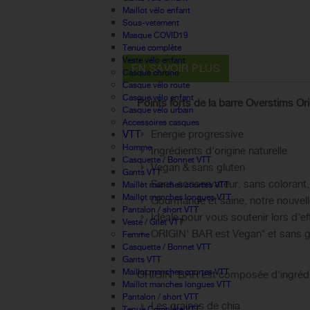
Maillot vélo enfant
Sous-vetement
Masque COVID19
Tenue complète
Veste vélo enfant
EN SAVOIR PLUS
Casque chrono
Casque vélo route
Casque vélo enfant
Points forts de la barre Overstims Ori
Casque vélo urbain
Accessoires casques
VTT
Energie progressive
Homme
Ingrédients d'origine naturelle
Casquette / Bonnet VTT
Vegan & sans gluten
Gants VTT
Sans conservateur, sans colorant,
Maillot manches courtes VTT
Maillot manches longues VTT
Gourmande et saine, notre nouvelle b
Pantalon / short VTT
Idéale pour vous soutenir lors d'e
Veste / Gilet VTT
ORIGIN' BAR est Vegan* et sans g
Femme
Casquette / Bonnet VTT
Gants VTT
Maillot manches courtes VTT
ORIGIN' BAR est composée d'ingrédien
Maillot manches longues VTT
Pantalon / short VTT
Les graines de chia
Tenue Complète VTT