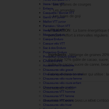
Les graines de courges
Veste / Gilet VTT
Enfants
Les amandes
Casquette / Bonnet VTT
Les baies de goji
Gants VTT junior
Maillot VTT junior
Pantalon / Short VTT
UTILISATION
: La barre énergétique
Veste / Gilet VTT
Masques Enduro
pendant l'effort à intervalles réguliers.
Casque Enduro
Casque vélo VTT
Sac à dos Enduro
Protection Enduro
Ingrédients
: Mélange de graines 20%
Protection Enduro Enfant
équitable 12% (pâte de cacao, sucre, be
Chaussures
(pâte de cacao, sucre de canne, beurr
Accessoires chaussures
Chaussures vélo gravel
Fabriqué dans un atelier qui utilise : l
Chaussures vélo route homme
Chaussures vélo route femme
Chaussures vélo route enfant
Chaussures vélo triathlon
VOUS AIMEREZ AUSSI :
Chaussures VTT homme
Chaussures VTT femme
Chaussures VTT enfant
30 AUTRES PRODUITS DANS LA MÊME CATÉGOR
Chaussures vélo hiver