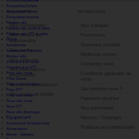
Couvre-chaussures
Socquettes Enfant
Socquettes femme
MON COMPTE
INFORMATIONS
Socquettes homme
Pédales vélo
Mes commandes
Nos marques
Pédales velo route et cales
Pédales velo VTT et cales
Mes retours de
Promotions
Roue
marchandise
Nouveaux produits
Accessoires
Mes avoirs
Accessoires Tubeless
Meilleures ventes
Boyaux vélo
Mes adresses
Chambre à air route
Contactez-nous
Chambre à air VTT
Mes informations
Pneu vélo route
Conditions générales de
personnelles
Pneu Gravel
vente
Pneu route tubeless
Mes bons de réduction
Qui sommes nous ?
Pneu VTT
Mes points de fidélité
Pneu vélo urbain
Paiement sécurisé
Roue vélo route
Sign out
Roue VTT
Nos partenaires
Roue vélo électrique
Équipement
Retours / Echanges
Accessoires Smartphones
Politique de confidentialité
Alimentation
Barres - Gateaux