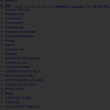
Boissons
Gels
© 2005 -
2026 Cycles et Sports |
Mentions Légales
| By
KLOROFI
Antivols - Sécurité
Bagagerie vélo
Panier Avant
Panier Arrière
Sacoches vélo
Sacoches vélo latérales
Accessoires Bagagerie
Voyage
Bidons
Compteur vélo
Éclairage
Equipement Vélo électrique
Entretien du vélo
LIQUIDE DE FREIN
LUBRIFICATION DU VÉLO
NETTOYAGE DU VÉLO
NETTOYAGE DE LA CHAÎNE
PROTECTION DU VÉLO
PACKS & KITS
EBIKE
RUBAN DE CINTRE
TUBELESS
PACKS & KITS TUBELESS