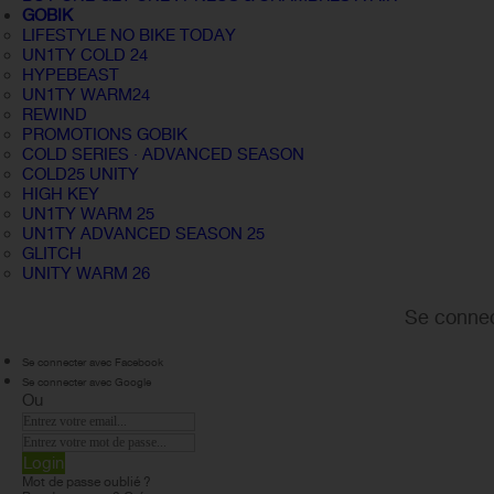
GOBIK
LIFESTYLE NO BIKE TODAY
UN1TY COLD 24
HYPEBEAST
UN1TY WARM24
REWIND
PROMOTIONS GOBIK
COLD SERIES · ADVANCED SEASON
COLD25 UNITY
HIGH KEY
UN1TY WARM 25
UN1TY ADVANCED SEASON 25
GLITCH
UNITY WARM 26
Se connec
Se connecter avec Facebook
Se connecter avec Google
Ou
Login
Mot de passe oublié ?