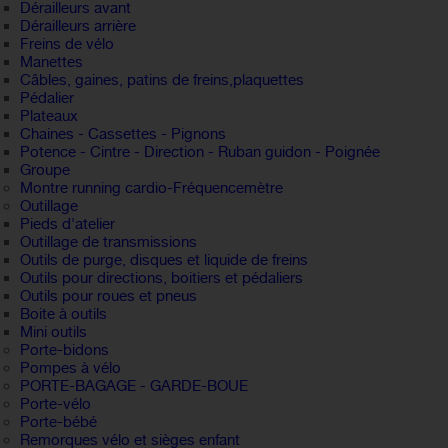
Dérailleurs avant
Dérailleurs arrière
Freins de vélo
Manettes
Câbles, gaines, patins de freins,plaquettes
Pédalier
Plateaux
Chaines - Cassettes - Pignons
Potence - Cintre - Direction - Ruban guidon - Poignée
Groupe
Montre running cardio-Fréquencemètre
Outillage
Pieds d'atelier
Outillage de transmissions
Outils de purge, disques et liquide de freins
Outils pour directions, boitiers et pédaliers
Outils pour roues et pneus
Boite à outils
Mini outils
Porte-bidons
Pompes à vélo
PORTE-BAGAGE - GARDE-BOUE
Porte-vélo
Porte-bébé
Remorques vélo et sièges enfant