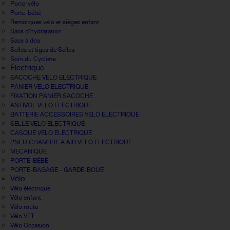
Porte-vélo
Porte-bébé
Remorques vélo et sièges enfant
Sacs d'hydratation
Sacs à dos
Selles et tiges de Selles
Soin du Cycliste
Électrique
SACOCHE VELO ELECTRIQUE
PANIER VELO ELECTRIQUE
FIXATION PANIER SACOCHE
ANTIVOL VELO ELECTRIQUE
BATTERIE ACCESSOIRES VELO ELECTRIQUE
SELLE VELO ELECTRIQUE
CASQUE VELO ELECTRIQUE
PNEU CHAMBRE A AIR VELO ELECTRIQUE
MECANIQUE
PORTE-BÉBÉ
PORTE-BAGAGE - GARDE-BOUE
Vélo
Vélo électrique
Vélo enfant
Vélo route
Vélo VTT
Vélo Occasion