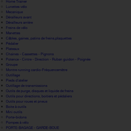
Home Trainer
Lunettes vélo
Mecanique
Dérailleurs avant
Dérailleurs arrière
Freins de vélo
Manettes
Câbles, gaines, patins de freins,plaquettes
Pédalier
Plateaux
Chaines - Cassettes - Pignons
Potence - Cintre - Direction - Ruban guidon - Poignée
Groupe
Montre running cardio-Fréquencemètre
Outillage
Pieds d'atelier
Outillage de transmissions
Outils de purge, disques et liquide de freins
Outils pour directions, boitiers et pédaliers
Outils pour roues et pneus
Boite à outils
Mini outils
Porte-bidons
Pompes à vélo
PORTE-BAGAGE - GARDE-BOUE