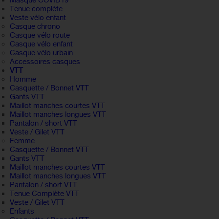
Masque COVID19
Tenue complète
Veste vélo enfant
Casque chrono
Casque vélo route
Casque vélo enfant
Casque vélo urbain
Accessoires casques
VTT
Homme
Casquette / Bonnet VTT
Gants VTT
Maillot manches courtes VTT
Maillot manches longues VTT
Pantalon / short VTT
Veste / Gilet VTT
Femme
Casquette / Bonnet VTT
Gants VTT
Maillot manches courtes VTT
Maillot manches longues VTT
Pantalon / short VTT
Tenue Complète VTT
Veste / Gilet VTT
Enfants