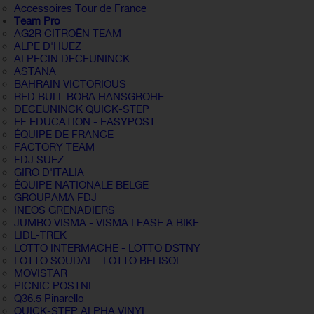
Accessoires Tour de France
Team Pro
AG2R CITROËN TEAM
ALPE D'HUEZ
ALPECIN DECEUNINCK
ASTANA
BAHRAIN VICTORIOUS
RED BULL BORA HANSGROHE
DECEUNINCK QUICK-STEP
EF EDUCATION - EASYPOST
ÉQUIPE DE FRANCE
FACTORY TEAM
FDJ SUEZ
GIRO D'ITALIA
ÉQUIPE NATIONALE BELGE
GROUPAMA FDJ
INEOS GRENADIERS
JUMBO VISMA - VISMA LEASE A BIKE
LIDL-TREK
LOTTO INTERMACHE - LOTTO DSTNY
LOTTO SOUDAL - LOTTO BELISOL
MOVISTAR
PICNIC POSTNL
Q36.5 Pinarello
QUICK-STEP ALPHA VINYL