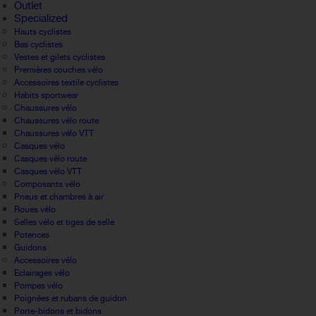
Outlet
Specialized
Hauts cyclistes
Bas cyclistes
Vestes et gilets cyclistes
Premières couches vélo
Accessoires textile cyclistes
Habits sportwear
Chaussures vélo
Chaussures vélo route
Chaussures vélo VTT
Casques vélo
Casques vélo route
Casques vélo VTT
Composants vélo
Pneus et chambres à air
Roues vélo
Selles vélo et tiges de selle
Potences
Guidons
Accessoires vélo
Eclairages vélo
Pompes vélo
Poignées et rubans de guidon
Porte-bidons et bidons