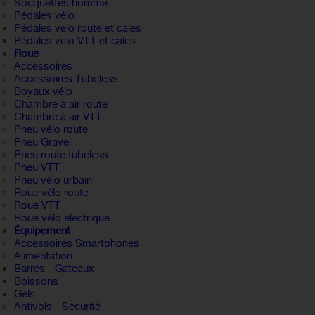
Socquettes homme
Pédales vélo
Pédales velo route et cales
Pédales velo VTT et cales
Roue
Accessoires
Accessoires Tubeless
Boyaux vélo
Chambre à air route
Chambre à air VTT
Pneu vélo route
Pneu Gravel
Pneu route tubeless
Pneu VTT
Pneu vélo urbain
Roue vélo route
Roue VTT
Roue vélo électrique
Équipement
Accessoires Smartphones
Alimentation
Barres - Gateaux
Boissons
Gels
Antivols - Sécurité