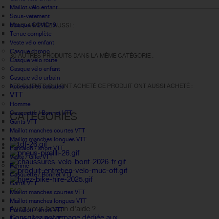
Maillot vélo enfant
Sous-vetement
Masque COVID19
VOUS AIMEREZ AUSSI :
Tenue complète
Veste vélo enfant
Casque chrono
30 AUTRES PRODUITS DANS LA MÊME CATÉGORIE :
Casque vélo route
Casque vélo enfant
Casque vélo urbain
LES CLIENTS QUI ONT ACHETÉ CE PRODUIT ONT AUSSI ACHETÉ :
Accessoires casques
VTT
Homme
Casquette / Bonnet VTT
CATÉGORIES
Gants VTT
Maillot manches courtes VTT
Maillot manches longues VTT
Pantalon / short VTT
Veste / Gilet VTT
Femme
Casquette / Bonnet VTT
Gants VTT
FAQ
Maillot manches courtes VTT
Maillot manches longues VTT
Avez vous besoin d'aide ?
Pantalon / short VTT
Consultez notre page dédiée aux
Tenue Complète VTT