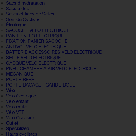
Sacs d'hydratation
Sacs à dos
Selles et tiges de Selles
Soin du Cycliste
Électrique
SACOCHE VELO ELECTRIQUE
PANIER VELO ELECTRIQUE
FIXATION PANIER SACOCHE
ANTIVOL VELO ELECTRIQUE
BATTERIE ACCESSOIRES VELO ELECTRIQUE
SELLE VELO ELECTRIQUE
CASQUE VELO ELECTRIQUE
PNEU CHAMBRE A AIR VELO ELECTRIQUE
MECANIQUE
PORTE-BÉBÉ
PORTE-BAGAGE - GARDE-BOUE
Vélo
Vélo électrique
Vélo enfant
Vélo route
Vélo VTT
Vélo Occasion
Outlet
Specialized
Hauts cyclistes