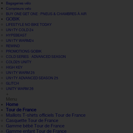
Bagageries vélo
Compteurs velo
BUY ONE GET ONE : PNEUS & CHAMBRES À AIR
GOBIK
LIFESTYLE NO BIKE TODAY
UN1TY COLD 24
HYPEBEAST
UN1TY WARM24
REWIND
PROMOTIONS GOBIK
COLD SERIES · ADVANCED SEASON
COLD25 UNITY
HIGH KEY
UN1TY WARM 25
UN1TY ADVANCED SEASON 25
GLITCH
UNITY WARM 26
+
Menu
Home
Tour de France
Maillots T-shirts officiels Tour de France
Casquette Tour de France
Gamme bébé Tour de France
Gamme enfant Tour de France