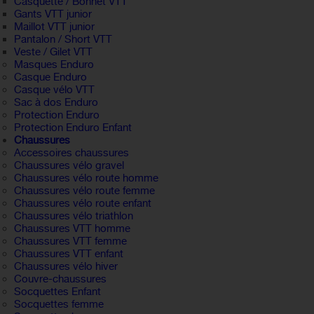
Casquette / Bonnet VTT
Gants VTT junior
Maillot VTT junior
Pantalon / Short VTT
Veste / Gilet VTT
Masques Enduro
Casque Enduro
Casque vélo VTT
Sac à dos Enduro
Protection Enduro
Protection Enduro Enfant
Chaussures
Accessoires chaussures
Chaussures vélo gravel
Chaussures vélo route homme
Chaussures vélo route femme
Chaussures vélo route enfant
Chaussures vélo triathlon
Chaussures VTT homme
Chaussures VTT femme
Chaussures VTT enfant
Chaussures vélo hiver
Couvre-chaussures
Socquettes Enfant
Socquettes femme