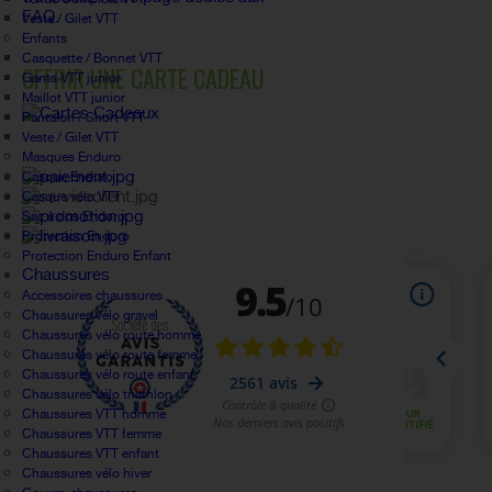
FAQ.
Veste / Gilet VTT
Enfants
Casquette / Bonnet VTT
OFFRIR UNE CARTE CADEAU
Gants VTT junior
Maillot VTT junior
Pantalon / Short VTT
Veste / Gilet VTT
Masques Enduro
Casque Enduro
Casque vélo VTT
Sac à dos Enduro
Protection Enduro
Protection Enduro Enfant
Chaussures
Accessoires chaussures
Chaussures vélo gravel
Chaussures vélo route homme
Chaussures vélo route femme
Chaussures vélo route enfant
Chaussures vélo triathlon
Chaussures VTT homme
Chaussures VTT femme
Chaussures VTT enfant
Chaussures vélo hiver