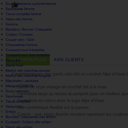
Sous-vêtements cyclisme femme
Sportswear femme
Tenue complète femme
Veste vélo femme
Homme
Bandana / Bonnet / Casquette
Collant / Corsaire
Coupe-vent / Gilet
Chaussettes homme
Cuissard court à bretelles
Cuissard court sans bretelles
EN SAVOIR PLUS
AVIS CLIENTS
Gants été
Gants hiver
Maillot vélo manches courtes
Caractéristiques des gants vélo été en crochet Alpe d'Huez C
Maillot vélo manches longues
Manchette / Jambiere
Masque COVID19
Gants de style vintage en crochet fait à la main
Sous-vetement
Fermeture large au niveau du poignet pour un meilleur aj
Sportswear
Fermeture en velcro avec le logo Alpe d'Huez
Tenue complète
Veste hiver
Cuir synthétique flexible sur la paume
Enfant
Coloris : noir, blanc (bande tricolore reprenant les coul
Bonnets / casquettes velo enfant
Cuissard / Collant vélo enfant
Gants vélo enfant