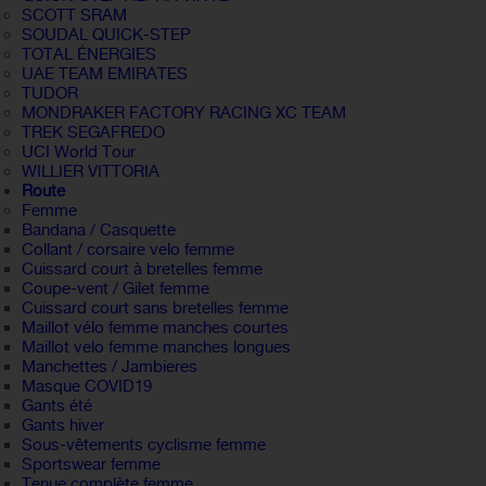
SCOTT SRAM
SOUDAL QUICK-STEP
TOTAL ÉNERGIES
UAE TEAM EMIRATES
TUDOR
MONDRAKER FACTORY RACING XC TEAM
TREK SEGAFREDO
UCI World Tour
WILLIER VITTORIA
Route
Femme
Bandana / Casquette
Collant / corsaire velo femme
Cuissard court à bretelles femme
Coupe-vent / Gilet femme
Cuissard court sans bretelles femme
Maillot vélo femme manches courtes
Maillot velo femme manches longues
Manchettes / Jambieres
Masque COVID19
Gants été
Gants hiver
Sous-vêtements cyclisme femme
Sportswear femme
Tenue complète femme