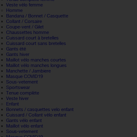
Veste vélo femme
Homme
Bandana / Bonnet / Casquette
Collant / Corsaire
Coupe-vent / Gilet
Chaussettes homme
Cuissard court à bretelles
Cuissard court sans bretelles
Gants été
Gants hiver
Maillot vélo manches courtes
Maillot vélo manches longues
Manchette / Jambiere
Masque COVID19
Sous-vetement
Sportswear
Tenue complète
Veste hiver
Enfant
Bonnets / casquettes velo enfant
Cuissard / Collant vélo enfant
Gants vélo enfant
Maillot vélo enfant
Sous-vetement