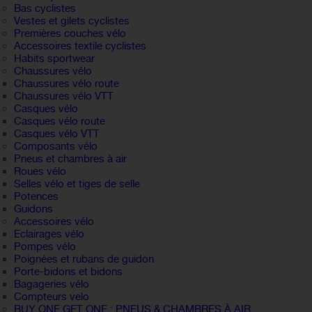
Bas cyclistes
Vestes et gilets cyclistes
Premières couches vélo
Accessoires textile cyclistes
Habits sportwear
Chaussures vélo
Chaussures vélo route
Chaussures vélo VTT
Casques vélo
Casques vélo route
Casques vélo VTT
Composants vélo
Pneus et chambres à air
Roues vélo
Selles vélo et tiges de selle
Potences
Guidons
Accessoires vélo
Eclairages vélo
Pompes vélo
Poignées et rubans de guidon
Porte-bidons et bidons
Bagageries vélo
Compteurs velo
BUY ONE GET ONE : PNEUS & CHAMBRES À AIR