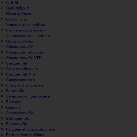
Outlet
Specialized
Hauts cyclistes
Bas cyclistes
Vestes et gilets cyclistes
Premières couches vélo
Accessoires textile cyclistes
Habits sportwear
Chaussures vélo
Chaussures vélo route
Chaussures vélo VTT
Casques vélo
Casques vélo route
Casques vélo VTT
Composants vélo
Pneus et chambres à air
Roues vélo
Selles vélo et tiges de selle
Potences
Guidons
Accessoires vélo
Eclairages vélo
Pompes vélo
Poignées et rubans de guidon
Porte-bidons et bidons