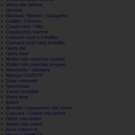
Veste vélo femme
Homme
Bandana / Bonnet / Casquette
Collant / Corsaire
Coupe-vent / Gilet
Chaussettes homme
Cuissard court à bretelles
Cuissard court sans bretelles
Gants été
Gants hiver
Maillot vélo manches courtes
Maillot vélo manches longues
Manchette / Jambiere
Masque COVID19
Sous-vetement
Sportswear
Tenue complète
Veste hiver
Enfant
Bonnets / casquettes velo enfant
Cuissard / Collant vélo enfant
Gants vélo enfant
Maillot vélo enfant
Sous-vetement