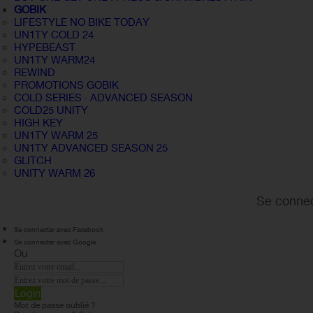
GOBIK
LIFESTYLE NO BIKE TODAY
UN1TY COLD 24
HYPEBEAST
UN1TY WARM24
REWIND
PROMOTIONS GOBIK
COLD SERIES · ADVANCED SEASON
COLD25 UNITY
HIGH KEY
UN1TY WARM 25
UN1TY ADVANCED SEASON 25
GLITCH
UNITY WARM 26
Se connec
Se connecter avec Facebook
Se connecter avec Google
Ou
Login
Mot de passe oublié ?