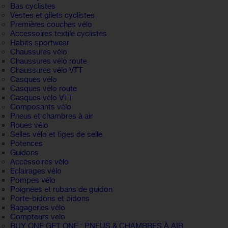
Bas cyclistes
Vestes et gilets cyclistes
Premières couches vélo
Accessoires textile cyclistes
Habits sportwear
Chaussures vélo
Chaussures vélo route
Chaussures vélo VTT
Casques vélo
Casques vélo route
Casques vélo VTT
Composants vélo
Pneus et chambres à air
Roues vélo
Selles vélo et tiges de selle
Potences
Guidons
Accessoires vélo
Eclairages vélo
Pompes vélo
Poignées et rubans de guidon
Porte-bidons et bidons
Bagageries vélo
Compteurs velo
BUY ONE GET ONE : PNEUS & CHAMBRES À AIR