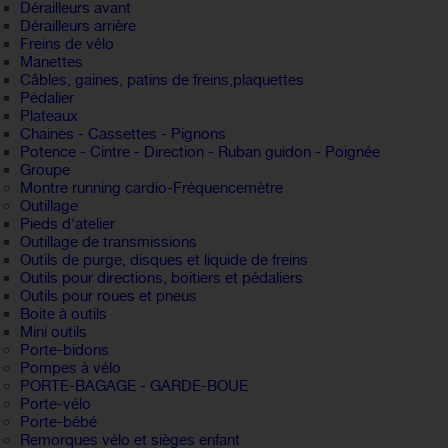
Dérailleurs avant
Dérailleurs arrière
Freins de vélo
Manettes
Câbles, gaines, patins de freins,plaquettes
Pédalier
Plateaux
Chaines - Cassettes - Pignons
Potence - Cintre - Direction - Ruban guidon - Poignée
Groupe
Montre running cardio-Fréquencemètre
Outillage
Pieds d'atelier
Outillage de transmissions
Outils de purge, disques et liquide de freins
Outils pour directions, boitiers et pédaliers
Outils pour roues et pneus
Boite à outils
Mini outils
Porte-bidons
Pompes à vélo
PORTE-BAGAGE - GARDE-BOUE
Porte-vélo
Porte-bébé
Remorques vélo et sièges enfant