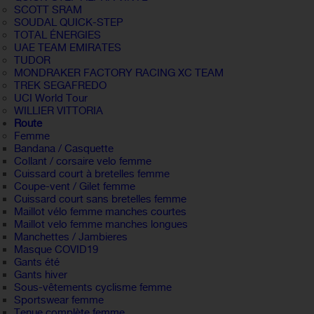
SCOTT SRAM
SOUDAL QUICK-STEP
TOTAL ÉNERGIES
UAE TEAM EMIRATES
TUDOR
MONDRAKER FACTORY RACING XC TEAM
TREK SEGAFREDO
UCI World Tour
WILLIER VITTORIA
Route
Femme
Bandana / Casquette
Collant / corsaire velo femme
Cuissard court à bretelles femme
Coupe-vent / Gilet femme
Cuissard court sans bretelles femme
Maillot vélo femme manches courtes
Maillot velo femme manches longues
Manchettes / Jambieres
Masque COVID19
Gants été
Gants hiver
Sous-vêtements cyclisme femme
Sportswear femme
Tenue complète femme