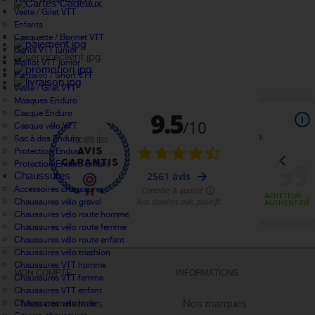
Veste / Gilet VTT
Enfants
Casquette / Bonnet VTT
Gants VTT junior
Maillot VTT junior
Pantalon / Short VTT
Veste / Gilet VTT
Masques Enduro
Casque Enduro
Casque vélo VTT
Sac à dos Enduro
Protection Enduro
Protection Enduro Enfant
Chaussures
Accessoires chaussures
Chaussures vélo gravel
Chaussures vélo route homme
Chaussures vélo route femme
Chaussures vélo route enfant
Chaussures vélo triathlon
Chaussures VTT homme
MON COMPTE
INFORMATIONS
Chaussures VTT femme
Chaussures VTT enfant
Mes commandes
Nos marques
Chaussures vélo hiver