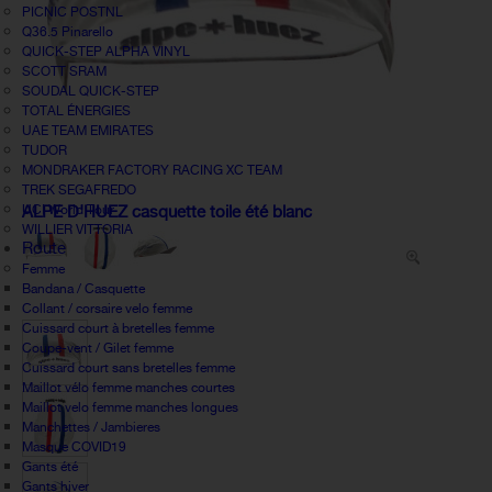
PICNIC POSTNL
Q36.5 Pinarello
QUICK-STEP ALPHA VINYL
SCOTT SRAM
SOUDAL QUICK-STEP
TOTAL ÉNERGIES
UAE TEAM EMIRATES
TUDOR
MONDRAKER FACTORY RACING XC TEAM
TREK SEGAFREDO
UCI World Tour
ALPE D'HUEZ casquette toile été blanc
WILLIER VITTORIA
Route
Femme
Bandana / Casquette
Collant / corsaire velo femme
Cuissard court à bretelles femme
Coupe-vent / Gilet femme
Cuissard court sans bretelles femme
Maillot vélo femme manches courtes
Maillot velo femme manches longues
Manchettes / Jambieres
Masque COVID19
Gants été
Gants hiver