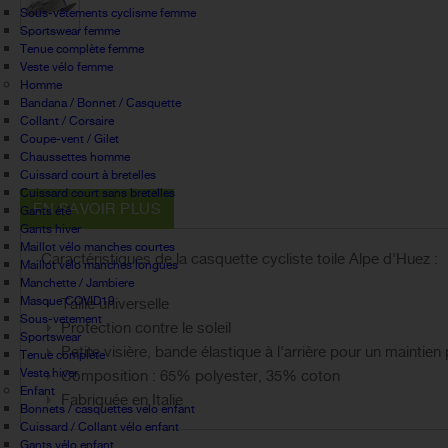
Sous-vêtements cyclisme femme
Sportswear femme
Tenue complète femme
Veste vélo femme
Homme
Bandana / Bonnet / Casquette
Collant / Corsaire
Coupe-vent / Gilet
Chaussettes homme
Cuissard court à bretelles
Cuissard court sans bretelles
EN SAVOIR PLUS
Gants été
Gants hiver
Maillot vélo manches courtes
Caractéristiques de la casquette cycliste toile Alpe d'Huez :
Maillot vélo manches longues
Manchette / Jambiere
Masque COVID19
Taille universelle
Sous-vetement
Protection contre le soleil
Sportswear
Petite visière, bande élastique à l'arrière pour un maintien 
Tenue complète
Veste hiver
Composition : 65% polyester, 35% coton
Enfant
Fabriquée en Italie
Bonnets / casquettes velo enfant
Cuissard / Collant vélo enfant
Gants vélo enfant