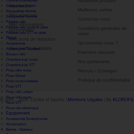
Nouveaux produits
Couvre-chaussures
Mes avoirs
Socquettes Enfant
Meilleures ventes
Socquettes femme
Mes adresses
Socquettes homme
Contactez-nous
Pédales vélo
Mes informations
Pédales velo route et cales
Conditions générales de
personnelles
Pédales velo VTT et cales
vente
Roue
Mes bons de réduction
Qui sommes nous ?
Accessoires
Mes points de fidélité
Accessoires Tubeless
Paiement sécurisé
Boyaux vélo
Sign out
Chambre à air route
Nos partenaires
Chambre à air VTT
Pneu vélo route
Retours / Echanges
Pneu Gravel
Politique de confidentialité
Pneu route tubeless
Pneu VTT
Pneu vélo urbain
Roue vélo route
© 2005 -
2026 Cycles et Sports |
Mentions Légales
| By
KLOROFI
Roue VTT
Roue vélo électrique
Équipement
Accessoires Smartphones
Alimentation
Barres - Gateaux