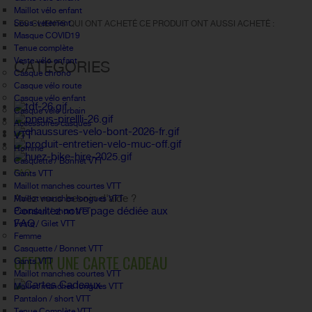
Maillot vélo enfant
Sous-vetement
LES CLIENTS QUI ONT ACHETÉ CE PRODUIT ONT AUSSI ACHETÉ :
Masque COVID19
Tenue complète
Veste vélo enfant
CATÉGORIES
Casque chrono
Casque vélo route
Casque vélo enfant
Casque vélo urbain
Accessoires casques
VTT
Homme
Casquette / Bonnet VTT
FAQ
Gants VTT
Maillot manches courtes VTT
Avez vous besoin d'aide ?
Maillot manches longues VTT
Consultez notre page dédiée aux
Pantalon / short VTT
FAQ.
Veste / Gilet VTT
Femme
Casquette / Bonnet VTT
OFFRIR UNE CARTE CADEAU
Gants VTT
Maillot manches courtes VTT
Maillot manches longues VTT
Pantalon / short VTT
Tenue Complète VTT