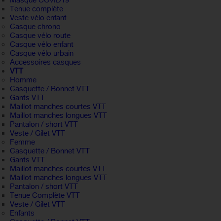
Masque COVID19
Tenue complète
Veste vélo enfant
Casque chrono
Casque vélo route
Casque vélo enfant
Casque vélo urbain
Accessoires casques
VTT
Homme
Casquette / Bonnet VTT
Gants VTT
Maillot manches courtes VTT
Maillot manches longues VTT
Pantalon / short VTT
Veste / Gilet VTT
Femme
Casquette / Bonnet VTT
Gants VTT
Maillot manches courtes VTT
Maillot manches longues VTT
Pantalon / short VTT
Tenue Complète VTT
Veste / Gilet VTT
Enfants