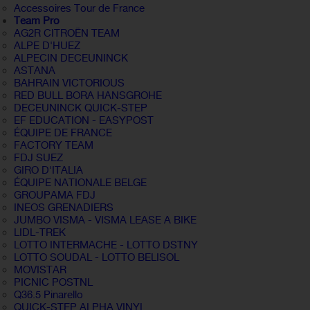
Accessoires Tour de France
Team Pro
AG2R CITROËN TEAM
ALPE D'HUEZ
ALPECIN DECEUNINCK
ASTANA
BAHRAIN VICTORIOUS
RED BULL BORA HANSGROHE
DECEUNINCK QUICK-STEP
EF EDUCATION - EASYPOST
ÉQUIPE DE FRANCE
FACTORY TEAM
FDJ SUEZ
GIRO D'ITALIA
ÉQUIPE NATIONALE BELGE
GROUPAMA FDJ
INEOS GRENADIERS
JUMBO VISMA - VISMA LEASE A BIKE
LIDL-TREK
LOTTO INTERMACHE - LOTTO DSTNY
LOTTO SOUDAL - LOTTO BELISOL
MOVISTAR
PICNIC POSTNL
Q36.5 Pinarello
QUICK-STEP ALPHA VINYL