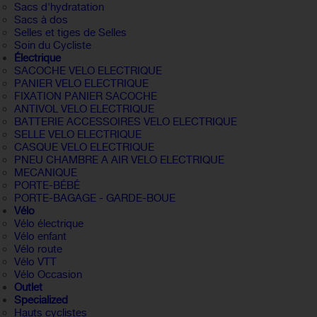
Sacs d'hydratation
Sacs à dos
Selles et tiges de Selles
Soin du Cycliste
Électrique
SACOCHE VELO ELECTRIQUE
PANIER VELO ELECTRIQUE
FIXATION PANIER SACOCHE
ANTIVOL VELO ELECTRIQUE
BATTERIE ACCESSOIRES VELO ELECTRIQUE
SELLE VELO ELECTRIQUE
CASQUE VELO ELECTRIQUE
PNEU CHAMBRE A AIR VELO ELECTRIQUE
MECANIQUE
PORTE-BÉBÉ
PORTE-BAGAGE - GARDE-BOUE
Vélo
Vélo électrique
Vélo enfant
Vélo route
Vélo VTT
Vélo Occasion
Outlet
Specialized
Hauts cyclistes