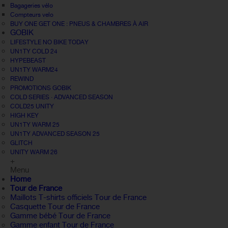
Bagageries vélo
Compteurs velo
BUY ONE GET ONE : PNEUS & CHAMBRES À AIR
GOBIK
LIFESTYLE NO BIKE TODAY
UN1TY COLD 24
HYPEBEAST
UN1TY WARM24
REWIND
PROMOTIONS GOBIK
COLD SERIES · ADVANCED SEASON
COLD25 UNITY
HIGH KEY
UN1TY WARM 25
UN1TY ADVANCED SEASON 25
GLITCH
UNITY WARM 26
+
Menu
Home
Tour de France
Maillots T-shirts officiels Tour de France
Casquette Tour de France
Gamme bébé Tour de France
Gamme enfant Tour de France