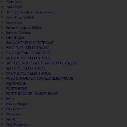
Porte-vélo
Porte-bébé
Remorques vélo et sièges enfant
Sacs d'hydratation
Sacs à dos
Selles et tiges de Selles
Soin du Cycliste
Électrique
SACOCHE VELO ELECTRIQUE
PANIER VELO ELECTRIQUE
FIXATION PANIER SACOCHE
ANTIVOL VELO ELECTRIQUE
BATTERIE ACCESSOIRES VELO ELECTRIQUE
SELLE VELO ELECTRIQUE
CASQUE VELO ELECTRIQUE
PNEU CHAMBRE A AIR VELO ELECTRIQUE
MECANIQUE
PORTE-BÉBÉ
PORTE-BAGAGE - GARDE-BOUE
Vélo
Vélo électrique
Vélo enfant
Vélo route
Vélo VTT
Vélo Occasion