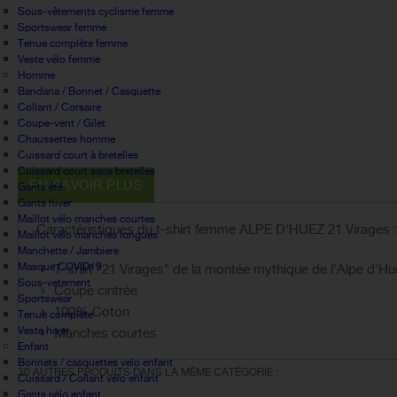
Sous-vêtements cyclisme femme
Sportswear femme
Tenue complète femme
Veste vélo femme
Homme
Bandana / Bonnet / Casquette
Collant / Corsaire
Coupe-vent / Gilet
Chaussettes homme
Cuissard court à bretelles
Cuissard court sans bretelles
EN SAVOIR PLUS
Gants été
Gants hiver
Maillot vélo manches courtes
Caractéristiques du t-shirt femme ALPE D'HUEZ 21 Virages :
Maillot vélo manches longues
Manchette / Jambiere
Masque COVID19
T-shirt "21 Virages" de la montée mythique de l'Alpe d'Hu
Sous-vetement
Coupe cintrée
Sportswear
100% Coton
Tenue complète
Veste hiver
Manches courtes
Enfant
Bonnets / casquettes velo enfant
30 AUTRES PRODUITS DANS LA MÊME CATÉGORIE :
Cuissard / Collant vélo enfant
Gants vélo enfant