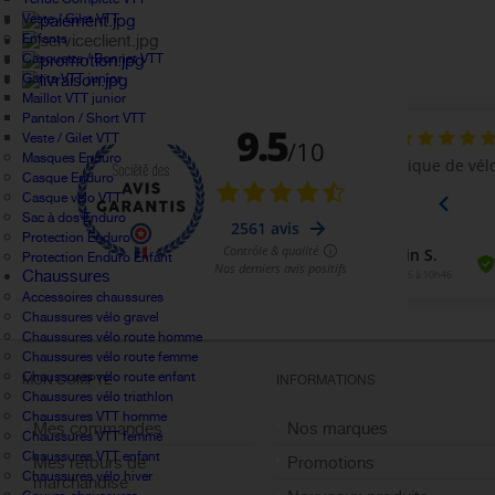
Veste / Gilet VTT
Enfants
Casquette / Bonnet VTT
Gants VTT junior
Maillot VTT junior
Pantalon / Short VTT
Veste / Gilet VTT
Masques Enduro
Casque Enduro
Casque vélo VTT
Sac à dos Enduro
Protection Enduro
Protection Enduro Enfant
Chaussures
Accessoires chaussures
Chaussures vélo gravel
Chaussures vélo route homme
Chaussures vélo route femme
Chaussures vélo route enfant
MON COMPTE
INFORMATIONS
Chaussures vélo triathlon
Chaussures VTT homme
Mes commandes
Nos marques
Chaussures VTT femme
Chaussures VTT enfant
Mes retours de
Promotions
Chaussures vélo hiver
marchandise