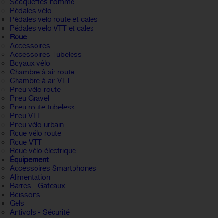
Socquettes homme
Pédales vélo
Pédales velo route et cales
Pédales velo VTT et cales
Roue
Accessoires
Accessoires Tubeless
Boyaux vélo
Chambre à air route
Chambre à air VTT
Pneu vélo route
Pneu Gravel
Pneu route tubeless
Pneu VTT
Pneu vélo urbain
Roue vélo route
Roue VTT
Roue vélo électrique
Équipement
Accessoires Smartphones
Alimentation
Barres - Gateaux
Boissons
Gels
Antivols - Sécurité