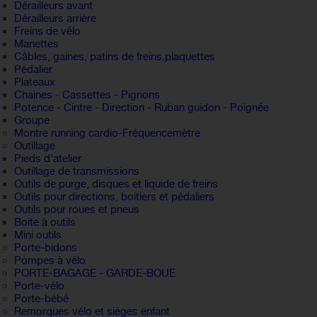
Dérailleurs avant
Dérailleurs arrière
Freins de vélo
Manettes
Câbles, gaines, patins de freins,plaquettes
Pédalier
Plateaux
Chaines - Cassettes - Pignons
Potence - Cintre - Direction - Ruban guidon - Poignée
Groupe
Montre running cardio-Fréquencemètre
Outillage
Pieds d'atelier
Outillage de transmissions
Outils de purge, disques et liquide de freins
Outils pour directions, boitiers et pédaliers
Outils pour roues et pneus
Boite à outils
Mini outils
Porte-bidons
Pompes à vélo
PORTE-BAGAGE - GARDE-BOUE
Porte-vélo
Porte-bébé
Remorques vélo et sièges enfant