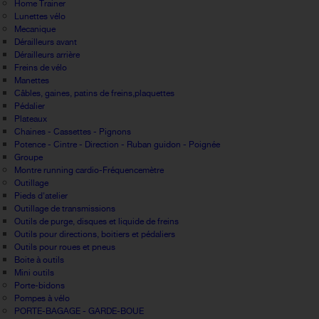
Home Trainer
Lunettes vélo
Mecanique
Dérailleurs avant
Dérailleurs arrière
Freins de vélo
Manettes
Câbles, gaines, patins de freins,plaquettes
Pédalier
Plateaux
Chaines - Cassettes - Pignons
Potence - Cintre - Direction - Ruban guidon - Poignée
Groupe
Montre running cardio-Fréquencemètre
Outillage
Pieds d'atelier
Outillage de transmissions
Outils de purge, disques et liquide de freins
Outils pour directions, boitiers et pédaliers
Outils pour roues et pneus
Boite à outils
Mini outils
Porte-bidons
Pompes à vélo
PORTE-BAGAGE - GARDE-BOUE