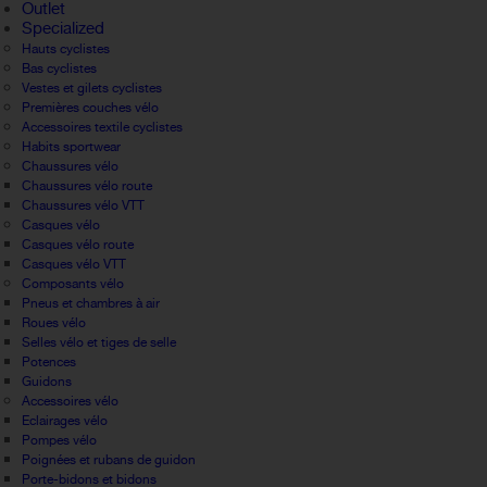
Outlet
Specialized
Hauts cyclistes
Bas cyclistes
Vestes et gilets cyclistes
Premières couches vélo
Accessoires textile cyclistes
Habits sportwear
Chaussures vélo
Chaussures vélo route
Chaussures vélo VTT
Casques vélo
Casques vélo route
Casques vélo VTT
Composants vélo
Pneus et chambres à air
Roues vélo
Selles vélo et tiges de selle
Potences
Guidons
Accessoires vélo
Eclairages vélo
Pompes vélo
Poignées et rubans de guidon
Porte-bidons et bidons