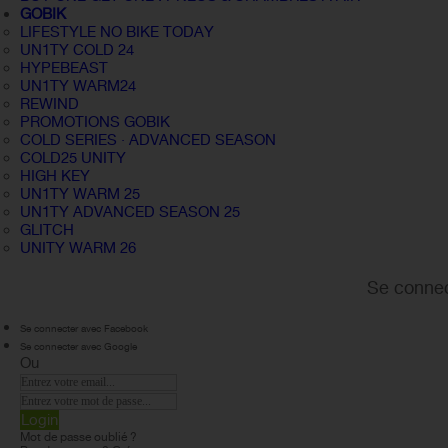
GOBIK
LIFESTYLE NO BIKE TODAY
UN1TY COLD 24
HYPEBEAST
UN1TY WARM24
REWIND
PROMOTIONS GOBIK
COLD SERIES · ADVANCED SEASON
COLD25 UNITY
HIGH KEY
UN1TY WARM 25
UN1TY ADVANCED SEASON 25
GLITCH
UNITY WARM 26
Se connec
Se connecter avec Facebook
Se connecter avec Google
Ou
Login
Mot de passe oublié ?