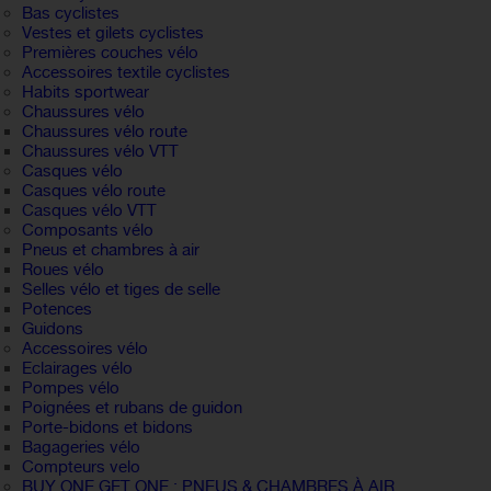
Bas cyclistes
Vestes et gilets cyclistes
Premières couches vélo
Accessoires textile cyclistes
Habits sportwear
Chaussures vélo
Chaussures vélo route
Chaussures vélo VTT
Casques vélo
Casques vélo route
Casques vélo VTT
Composants vélo
Pneus et chambres à air
Roues vélo
Selles vélo et tiges de selle
Potences
Guidons
Accessoires vélo
Eclairages vélo
Pompes vélo
Poignées et rubans de guidon
Porte-bidons et bidons
Bagageries vélo
Compteurs velo
BUY ONE GET ONE : PNEUS & CHAMBRES À AIR