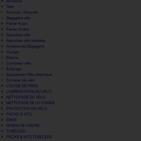
Boissons
Gels
Antivols - Sécurité
Bagagerie vélo
Panier Avant
Panier Arrière
Sacoches vélo
Sacoches vélo latérales
Accessoires Bagagerie
Voyage
Bidons
Compteur vélo
Éclairage
Equipement Vélo électrique
Entretien du vélo
LIQUIDE DE FREIN
LUBRIFICATION DU VÉLO
NETTOYAGE DU VÉLO
NETTOYAGE DE LA CHAÎNE
PROTECTION DU VÉLO
PACKS & KITS
EBIKE
RUBAN DE CINTRE
TUBELESS
PACKS & KITS TUBELESS