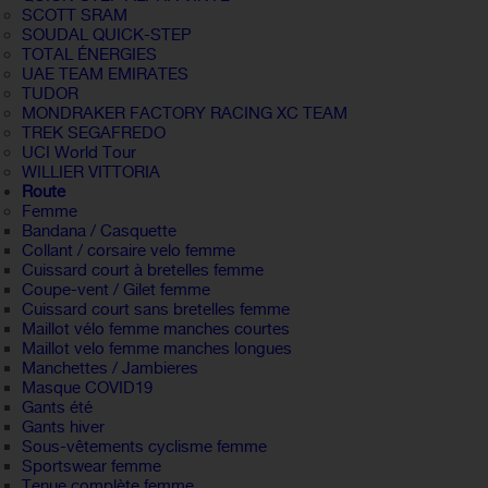
SCOTT SRAM
SOUDAL QUICK-STEP
TOTAL ÉNERGIES
UAE TEAM EMIRATES
TUDOR
MONDRAKER FACTORY RACING XC TEAM
TREK SEGAFREDO
UCI World Tour
WILLIER VITTORIA
Route
Femme
Bandana / Casquette
Collant / corsaire velo femme
Cuissard court à bretelles femme
Coupe-vent / Gilet femme
Cuissard court sans bretelles femme
Maillot vélo femme manches courtes
Maillot velo femme manches longues
Manchettes / Jambieres
Masque COVID19
Gants été
Gants hiver
Sous-vêtements cyclisme femme
Sportswear femme
Tenue complète femme