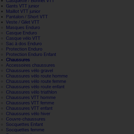
Casquette / Bonnet VTT
Gants VTT junior
Maillot VTT junior
Pantalon / Short VTT
Veste / Gilet VTT
Masques Enduro
Casque Enduro
Casque vélo VTT
Sac à dos Enduro
Protection Enduro
Protection Enduro Enfant
Chaussures
Accessoires chaussures
Chaussures vélo gravel
Chaussures vélo route homme
Chaussures vélo route femme
Chaussures vélo route enfant
Chaussures vélo triathlon
Chaussures VTT homme
Chaussures VTT femme
Chaussures VTT enfant
Chaussures vélo hiver
Couvre-chaussures
Socquettes Enfant
Socquettes femme