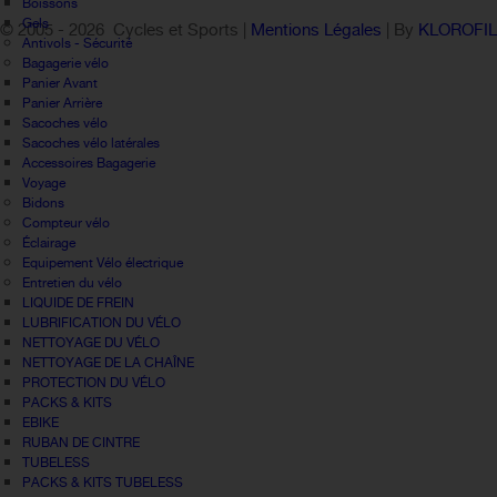
Boissons
Gels
© 2005 -
2026 Cycles et Sports |
Mentions Légales
| By
KLOROFI
Antivols - Sécurité
Bagagerie vélo
Panier Avant
Panier Arrière
Sacoches vélo
Sacoches vélo latérales
Accessoires Bagagerie
Voyage
Bidons
Compteur vélo
Éclairage
Equipement Vélo électrique
Entretien du vélo
LIQUIDE DE FREIN
LUBRIFICATION DU VÉLO
NETTOYAGE DU VÉLO
NETTOYAGE DE LA CHAÎNE
PROTECTION DU VÉLO
PACKS & KITS
EBIKE
RUBAN DE CINTRE
TUBELESS
PACKS & KITS TUBELESS