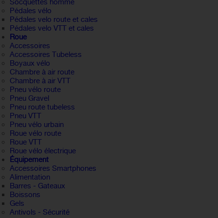
Socquettes homme
Pédales vélo
Pédales velo route et cales
Pédales velo VTT et cales
Roue
Accessoires
Accessoires Tubeless
Boyaux vélo
Chambre à air route
Chambre à air VTT
Pneu vélo route
Pneu Gravel
Pneu route tubeless
Pneu VTT
Pneu vélo urbain
Roue vélo route
Roue VTT
Roue vélo électrique
Équipement
Accessoires Smartphones
Alimentation
Barres - Gateaux
Boissons
Gels
Antivols - Sécurité