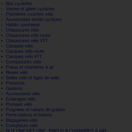
Bas cyclistes
Vestes et gilets cyclistes
Premières couches vélo
Accessoires textile cyclistes
Habits sportwear
Chaussures vélo
Chaussures vélo route
Chaussures vélo VTT
Casques vélo
Casques vélo route
Casques vélo VTT
Composants vélo
Pneus et chambres à air
Roues vélo
Selles vélo et tiges de selle
Potences
Guidons
Accessoires vélo
Eclairages vélo
Pompes vélo
Poignées et rubans de guidon
Porte-bidons et bidons
Bagageries vélo
Compteurs velo
BUY ONE GET ONE : PNEUS & CHAMBRES À AIR