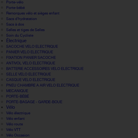
Porte-vélo
Porte-bébé
Remorques vélo et sièges enfant
Sacs d'hydratation
Sacs à dos
Selles et tiges de Selles
Soin du Cycliste
Électrique
SACOCHE VELO ELECTRIQUE
PANIER VELO ELECTRIQUE
FIXATION PANIER SACOCHE
ANTIVOL VELO ELECTRIQUE
BATTERIE ACCESSOIRES VELO ELECTRIQUE
SELLE VELO ELECTRIQUE
CASQUE VELO ELECTRIQUE
PNEU CHAMBRE A AIR VELO ELECTRIQUE
MECANIQUE
PORTE-BÉBÉ
PORTE-BAGAGE - GARDE-BOUE
Vélo
Vélo électrique
Vélo enfant
Vélo route
Vélo VTT
Vélo Occasion