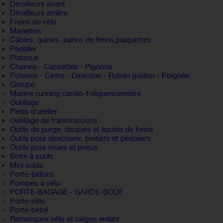
Dérailleurs avant
Dérailleurs arrière
Freins de vélo
Manettes
Câbles, gaines, patins de freins,plaquettes
Pédalier
Plateaux
Chaines - Cassettes - Pignons
Potence - Cintre - Direction - Ruban guidon - Poignée
Groupe
Montre running cardio-Fréquencemètre
Outillage
Pieds d'atelier
Outillage de transmissions
Outils de purge, disques et liquide de freins
Outils pour directions, boitiers et pédaliers
Outils pour roues et pneus
Boite à outils
Mini outils
Porte-bidons
Pompes à vélo
PORTE-BAGAGE - GARDE-BOUE
Porte-vélo
Porte-bébé
Remorques vélo et sièges enfant