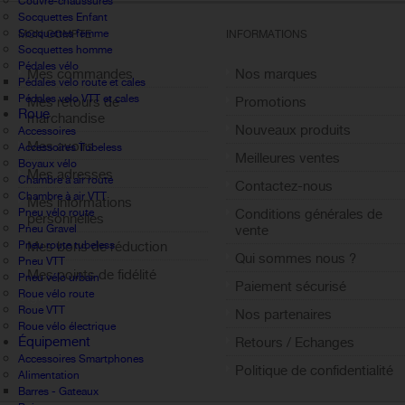
Couvre-chaussures
Socquettes Enfant
Socquettes femme
MON COMPTE
INFORMATIONS
Socquettes homme
Pédales vélo
Mes commandes
Nos marques
Pédales velo route et cales
Pédales velo VTT et cales
Mes retours de
Promotions
Roue
marchandise
Nouveaux produits
Accessoires
Mes avoirs
Accessoires Tubeless
Meilleures ventes
Boyaux vélo
Mes adresses
Chambre à air route
Contactez-nous
Chambre à air VTT
Mes informations
Pneu vélo route
Conditions générales de
personnelles
Pneu Gravel
vente
Pneu route tubeless
Mes bons de réduction
Qui sommes nous ?
Pneu VTT
Mes points de fidélité
Pneu vélo urbain
Paiement sécurisé
Roue vélo route
Sign out
Roue VTT
Nos partenaires
Roue vélo électrique
Équipement
Retours / Echanges
Accessoires Smartphones
Politique de confidentialité
Alimentation
Barres - Gateaux