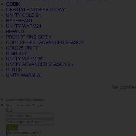
GOBIK
LIFESTYLE NO BIKE TODAY
UN1TY COLD 24
HYPEBEAST
UN1TY WARM24
REWIND
PROMOTIONS GOBIK
COLD SERIES · ADVANCED SEASON
COLD25 UNITY
HIGH KEY
UN1TY WARM 25
UN1TY ADVANCED SEASON 25
GLITCH
UNITY WARM 26
Se connec
Se connecter avec Facebook
Se connecter avec Google
Ou
Login
Mot de passe oublié ?