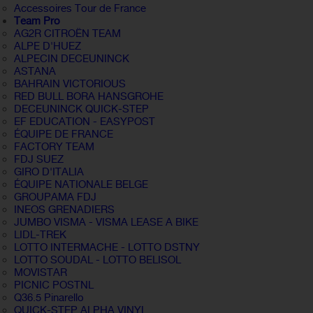
Accessoires Tour de France
Team Pro
AG2R CITROËN TEAM
ALPE D'HUEZ
ALPECIN DECEUNINCK
ASTANA
BAHRAIN VICTORIOUS
RED BULL BORA HANSGROHE
DECEUNINCK QUICK-STEP
EF EDUCATION - EASYPOST
ÉQUIPE DE FRANCE
FACTORY TEAM
FDJ SUEZ
GIRO D'ITALIA
ÉQUIPE NATIONALE BELGE
GROUPAMA FDJ
INEOS GRENADIERS
JUMBO VISMA - VISMA LEASE A BIKE
LIDL-TREK
LOTTO INTERMACHE - LOTTO DSTNY
LOTTO SOUDAL - LOTTO BELISOL
MOVISTAR
PICNIC POSTNL
Q36.5 Pinarello
QUICK-STEP ALPHA VINYL