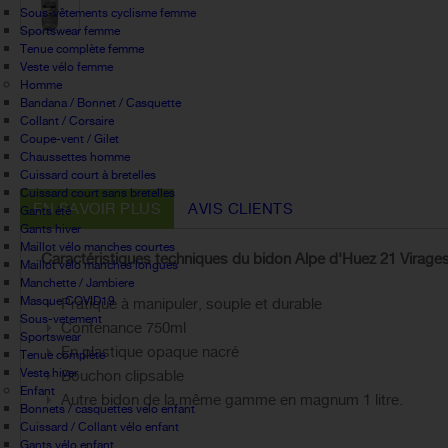
Sous-vêtements cyclisme femme
Sportswear femme
Tenue complète femme
Veste vélo femme
Homme
Bandana / Bonnet / Casquette
Collant / Corsaire
Coupe-vent / Gilet
Chaussettes homme
Cuissard court à bretelles
Cuissard court sans bretelles
EN SAVOIR PLUS
AVIS CLIENTS
Gants été
Gants hiver
Maillot vélo manches courtes
Caractéristiques techniques du bidon Alpe d'Huez 21 Virages
Maillot vélo manches longues
Manchette / Jambiere
Masque COVID19
Pratique à manipuler, souple et durable
Sous-vetement
Contenance 750ml
Sportswear
En plastique opaque nacré
Tenue complète
Veste hiver
Bouchon clipsable
Enfant
Autre bidon de la même gamme en magnum 1 litre.
Bonnets / casquettes velo enfant
Cuissard / Collant vélo enfant
Gants vélo enfant