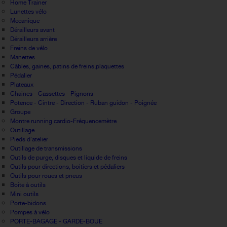
Home Trainer
Lunettes vélo
Mecanique
Dérailleurs avant
Dérailleurs arrière
Freins de vélo
Manettes
Câbles, gaines, patins de freins,plaquettes
Pédalier
Plateaux
Chaines - Cassettes - Pignons
Potence - Cintre - Direction - Ruban guidon - Poignée
Groupe
Montre running cardio-Fréquencemètre
Outillage
Pieds d'atelier
Outillage de transmissions
Outils de purge, disques et liquide de freins
Outils pour directions, boitiers et pédaliers
Outils pour roues et pneus
Boite à outils
Mini outils
Porte-bidons
Pompes à vélo
PORTE-BAGAGE - GARDE-BOUE