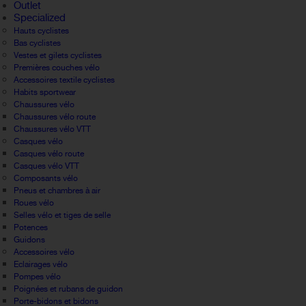
Outlet
Specialized
Hauts cyclistes
Bas cyclistes
Vestes et gilets cyclistes
Premières couches vélo
Accessoires textile cyclistes
Habits sportwear
Chaussures vélo
Chaussures vélo route
Chaussures vélo VTT
Casques vélo
Casques vélo route
Casques vélo VTT
Composants vélo
Pneus et chambres à air
Roues vélo
Selles vélo et tiges de selle
Potences
Guidons
Accessoires vélo
Eclairages vélo
Pompes vélo
Poignées et rubans de guidon
Porte-bidons et bidons