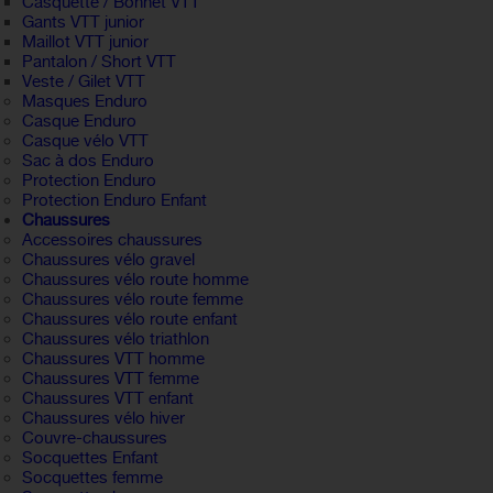
Casquette / Bonnet VTT
Gants VTT junior
Maillot VTT junior
Pantalon / Short VTT
Veste / Gilet VTT
Masques Enduro
Casque Enduro
Casque vélo VTT
Sac à dos Enduro
Protection Enduro
Protection Enduro Enfant
Chaussures
Accessoires chaussures
Chaussures vélo gravel
Chaussures vélo route homme
Chaussures vélo route femme
Chaussures vélo route enfant
Chaussures vélo triathlon
Chaussures VTT homme
Chaussures VTT femme
Chaussures VTT enfant
Chaussures vélo hiver
Couvre-chaussures
Socquettes Enfant
Socquettes femme