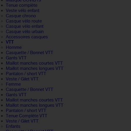
Masque COVID19
Tenue complète
Veste vélo enfant
Casque chrono
Casque vélo route
Casque vélo enfant
Casque vélo urbain
Accessoires casques
VTT
Homme
Casquette / Bonnet VTT
Gants VTT
Maillot manches courtes VTT
Maillot manches longues VTT
Pantalon / short VTT
Veste / Gilet VTT
Femme
Casquette / Bonnet VTT
Gants VTT
Maillot manches courtes VTT
Maillot manches longues VTT
Pantalon / short VTT
Tenue Complète VTT
Veste / Gilet VTT
Enfants