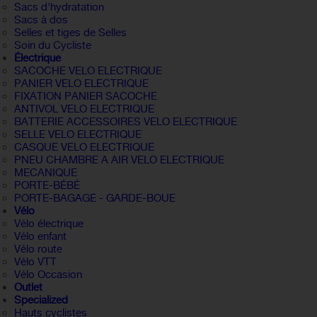
Sacs d'hydratation
Sacs à dos
Selles et tiges de Selles
Soin du Cycliste
Électrique
SACOCHE VELO ELECTRIQUE
PANIER VELO ELECTRIQUE
FIXATION PANIER SACOCHE
ANTIVOL VELO ELECTRIQUE
BATTERIE ACCESSOIRES VELO ELECTRIQUE
SELLE VELO ELECTRIQUE
CASQUE VELO ELECTRIQUE
PNEU CHAMBRE A AIR VELO ELECTRIQUE
MECANIQUE
PORTE-BÉBÉ
PORTE-BAGAGE - GARDE-BOUE
Vélo
Vélo électrique
Vélo enfant
Vélo route
Vélo VTT
Vélo Occasion
Outlet
Specialized
Hauts cyclistes