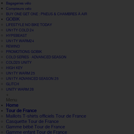
Bagageries vélo
Compteurs velo
BUY ONE GET ONE : PNEUS & CHAMBRES À AIR
GOBIK
LIFESTYLE NO BIKE TODAY
UN1TY COLD 24
HYPEBEAST
UN1TY WARM24
REWIND
PROMOTIONS GOBIK
COLD SERIES · ADVANCED SEASON
COLD25 UNITY
HIGH KEY
UN1TY WARM 25
UN1TY ADVANCED SEASON 25
GLITCH
UNITY WARM 26
+
Menu
Home
Tour de France
Maillots T-shirts officiels Tour de France
Casquette Tour de France
Gamme bébé Tour de France
Gamme enfant Tour de France