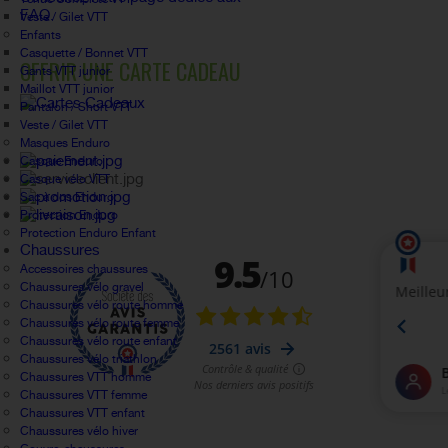
FAQ.
Veste / Gilet VTT
Enfants
Casquette / Bonnet VTT
OFFRIR UNE CARTE CADEAU
Gants VTT junior
Maillot VTT junior
Pantalon / Short VTT
Veste / Gilet VTT
Masques Enduro
Casque Enduro
Casque vélo VTT
Sac à dos Enduro
Protection Enduro
Protection Enduro Enfant
Chaussures
Accessoires chaussures
Chaussures vélo gravel
Chaussures vélo route homme
Chaussures vélo route femme
Chaussures vélo route enfant
Chaussures vélo triathlon
Chaussures VTT homme
Chaussures VTT femme
Chaussures VTT enfant
Chaussures vélo hiver