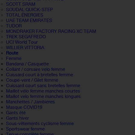
SCOTT SRAM
SOUDAL QUICK-STEP
TOTAL ÉNERGIES
UAE TEAM EMIRATES
TUDOR
MONDRAKER FACTORY RACING XC TEAM
TREK SEGAFREDO
UCI World Tour
WILLIER VITTORIA
Route
Femme
Bandana / Casquette
Collant / corsaire velo femme
Cuissard court à bretelles femme
Coupe-vent / Gilet femme
Cuissard court sans bretelles femme
Maillot vélo femme manches courtes
Maillot velo femme manches longues
Manchettes / Jambieres
Masque COVID19
Gants été
Gants hiver
Sous-vêtements cyclisme femme
Sportswear femme
Tenue complète femme