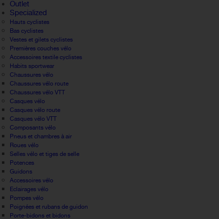
Outlet
Specialized
Hauts cyclistes
Bas cyclistes
Vestes et gilets cyclistes
Premières couches vélo
Accessoires textile cyclistes
Habits sportwear
Chaussures vélo
Chaussures vélo route
Chaussures vélo VTT
Casques vélo
Casques vélo route
Casques vélo VTT
Composants vélo
Pneus et chambres à air
Roues vélo
Selles vélo et tiges de selle
Potences
Guidons
Accessoires vélo
Eclairages vélo
Pompes vélo
Poignées et rubans de guidon
Porte-bidons et bidons