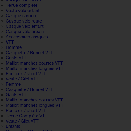
Masque COVID19
Tenue complète
Veste vélo enfant
Casque chrono
Casque vélo route
Casque vélo enfant
Casque vélo urbain
Accessoires casques
VTT
Homme
Casquette / Bonnet VTT
Gants VTT
Maillot manches courtes VTT
Maillot manches longues VTT
Pantalon / short VTT
Veste / Gilet VTT
Femme
Casquette / Bonnet VTT
Gants VTT
Maillot manches courtes VTT
Maillot manches longues VTT
Pantalon / short VTT
Tenue Complète VTT
Veste / Gilet VTT
Enfants