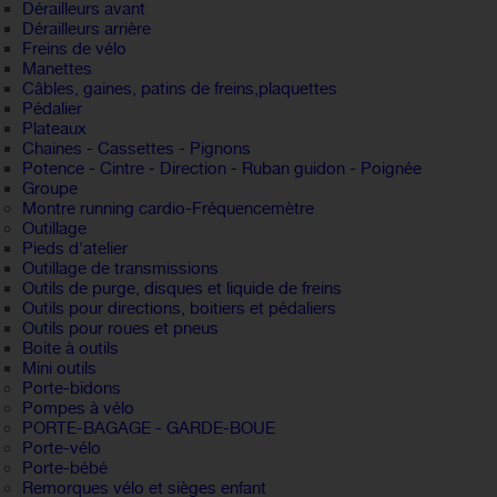
Dérailleurs avant
Dérailleurs arrière
Freins de vélo
Manettes
Câbles, gaines, patins de freins,plaquettes
Pédalier
Plateaux
Chaines - Cassettes - Pignons
Potence - Cintre - Direction - Ruban guidon - Poignée
Groupe
Montre running cardio-Fréquencemètre
Outillage
Pieds d'atelier
Outillage de transmissions
Outils de purge, disques et liquide de freins
Outils pour directions, boitiers et pédaliers
Outils pour roues et pneus
Boite à outils
Mini outils
Porte-bidons
Pompes à vélo
PORTE-BAGAGE - GARDE-BOUE
Porte-vélo
Porte-bébé
Remorques vélo et sièges enfant