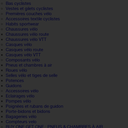
Bas cyclistes
Vestes et gilets cyclistes
Premières couches vélo
Accessoires textile cyclistes
Habits sportwear
Chaussures vélo
Chaussures vélo route
Chaussures vélo VTT
Casques vélo
Casques vélo route
Casques vélo VTT
Composants vélo
Pneus et chambres à air
Roues vélo
Selles vélo et tiges de selle
Potences
Guidons
Accessoires vélo
Eclairages vélo
Pompes vélo
Poignées et rubans de guidon
Porte-bidons et bidons
Bagageries vélo
Compteurs velo
BUY ONE GET ONE : PNEUS & CHAMBRES À AIR