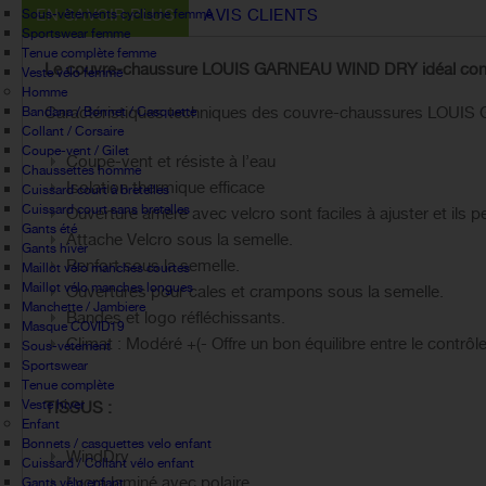
EN SAVOIR PLUS
AVIS CLIENTS
Sous-vêtements cyclisme femme
Sportswear femme
Tenue complète femme
Le couvre-chaussure LOUIS GARNEAU WIND DRY idéal contre
Veste vélo femme
Homme
Caractéristiques techniques des couvre-chaussures LOU
Bandana / Bonnet / Casquette
Collant / Corsaire
Coupe-vent / Gilet
Coupe-vent et résiste à l’eau
Chaussettes homme
Isolation thermique efficace
Cuissard court à bretelles
Cuissard court sans bretelles
Ouverture arrière avec velcro sont faciles à ajuster et ils 
Gants été
Attache Velcro sous la semelle.
Gants hiver
Renfort sous la semelle.
Maillot vélo manches courtes
Maillot vélo manches longues
Ouvertures pour cales et crampons sous la semelle.
Manchette / Jambiere
Bandes et logo réfléchissants.
Masque COVID19
Climat : Modéré +(- Offre un bon équilibre entre le contrôl
Sous-vetement
Sportswear
Tenue complète
Veste hiver
TISSUS :
Enfant
Bonnets / casquettes velo enfant
WindDry
Cuissard / Collant vélo enfant
Lycra laminé avec polaire
Gants vélo enfant