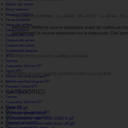
Maillot vélo enfant
Sous-vetement
Masque COVID19
Pointures disponibles : S= 38/40 - M= 41/42 - L= 43/44 - XL=
Tenue complète
Veste vélo enfant
Attention: Mettre le couvre chaussure avant de mettre sa cha
Casque chrono
parfaitement le couvre-chaussure sur la chaussure. Ceci per
Casque vélo route
Casque vélo enfant
Casque vélo urbain
Accessoires casques
VTT
30 AUTRES PRODUITS DANS LA MÊME CATÉGORIE :
Homme
Casquette / Bonnet VTT
Gants VTT
LES CLIENTS QUI ONT ACHETÉ CE PRODUIT ONT AUSSI ACHETÉ :
Maillot manches courtes VTT
Maillot manches longues VTT
Pantalon / short VTT
CATÉGORIES
Veste / Gilet VTT
Femme
Casquette / Bonnet VTT
Gants VTT
Maillot manches courtes VTT
Maillot manches longues VTT
Pantalon / short VTT
Tenue Complète VTT