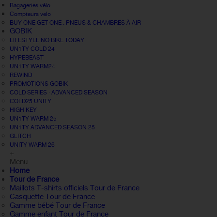
Bagageries vélo
Compteurs velo
BUY ONE GET ONE : PNEUS & CHAMBRES À AIR
GOBIK
LIFESTYLE NO BIKE TODAY
UN1TY COLD 24
HYPEBEAST
UN1TY WARM24
REWIND
PROMOTIONS GOBIK
COLD SERIES · ADVANCED SEASON
COLD25 UNITY
HIGH KEY
UN1TY WARM 25
UN1TY ADVANCED SEASON 25
GLITCH
UNITY WARM 26
+
Menu
Home
Tour de France
Maillots T-shirts officiels Tour de France
Casquette Tour de France
Gamme bébé Tour de France
Gamme enfant Tour de France