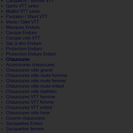
Casquette / Bonnet VTT
Gants VTT junior
Maillot VTT junior
Pantalon / Short VTT
Veste / Gilet VTT
Masques Enduro
Casque Enduro
Casque vélo VTT
Sac à dos Enduro
Protection Enduro
Protection Enduro Enfant
Chaussures
Accessoires chaussures
Chaussures vélo gravel
Chaussures vélo route homme
Chaussures vélo route femme
Chaussures vélo route enfant
Chaussures vélo triathlon
Chaussures VTT homme
Chaussures VTT femme
Chaussures VTT enfant
Chaussures vélo hiver
Couvre-chaussures
Socquettes Enfant
Socquettes femme