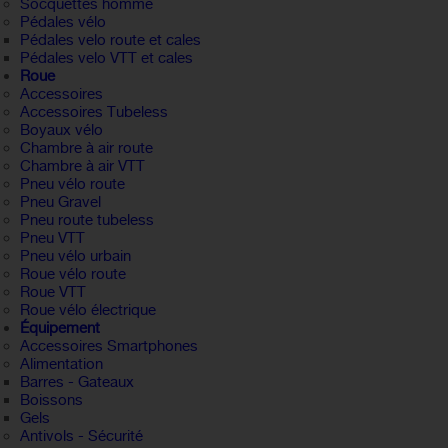
Socquettes homme
Pédales vélo
Pédales velo route et cales
Pédales velo VTT et cales
Roue
Accessoires
Accessoires Tubeless
Boyaux vélo
Chambre à air route
Chambre à air VTT
Pneu vélo route
Pneu Gravel
Pneu route tubeless
Pneu VTT
Pneu vélo urbain
Roue vélo route
Roue VTT
Roue vélo électrique
Équipement
Accessoires Smartphones
Alimentation
Barres - Gateaux
Boissons
Gels
Antivols - Sécurité