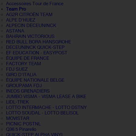
Accessoires Tour de France
Team Pro
AG2R CITROËN TEAM
ALPE D'HUEZ
ALPECIN DECEUNINCK
ASTANA
BAHRAIN VICTORIOUS
RED BULL BORA HANSGROHE
DECEUNINCK QUICK-STEP
EF EDUCATION - EASYPOST
ÉQUIPE DE FRANCE
FACTORY TEAM
FDJ SUEZ
GIRO D'ITALIA
ÉQUIPE NATIONALE BELGE
GROUPAMA FDJ
INEOS GRENADIERS
JUMBO VISMA - VISMA LEASE A BIKE
LIDL-TREK
LOTTO INTERMACHE - LOTTO DSTNY
LOTTO SOUDAL - LOTTO BELISOL
MOVISTAR
PICNIC POSTNL
Q36.5 Pinarello
QUICK-STEP ALPHA VINYL