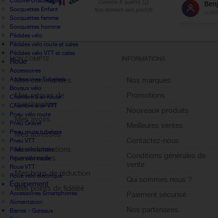
Couvre-chaussures
Socquettes Enfant
Socquettes femme
Socquettes homme
Pédales vélo
Pédales velo route et cales
Pédales velo VTT et cales
MON COMPTE
INFORMATIONS
Roue
Accessoires
Accessoires Tubeless
Mes commandes
Nos marques
Boyaux vélo
Mes retours de
Promotions
Chambre à air route
marchandise
Chambre à air VTT
Nouveaux produits
Pneu vélo route
Mes avoirs
Pneu Gravel
Meilleures ventes
Pneu route tubeless
Mes adresses
Contactez-nous
Pneu VTT
Mes informations
Pneu vélo urbain
Conditions générales de
personnelles
Roue vélo route
vente
Roue VTT
Mes bons de réduction
Roue vélo électrique
Qui sommes nous ?
Équipement
Mes points de fidélité
Accessoires Smartphones
Paiement sécurisé
Sign out
Alimentation
Nos partenaires
Barres - Gateaux