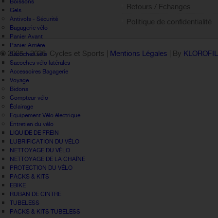
Boissons
Retours / Echanges
Gels
Antivols - Sécurité
Politique de confidentialité
Bagagerie vélo
Panier Avant
Panier Arrière
© 2005 -
2026 Cycles et Sports |
Mentions Légales
| By
KLOROFI
Sacoches vélo
Sacoches vélo latérales
Accessoires Bagagerie
Voyage
Bidons
Compteur vélo
Éclairage
Equipement Vélo électrique
Entretien du vélo
LIQUIDE DE FREIN
LUBRIFICATION DU VÉLO
NETTOYAGE DU VÉLO
NETTOYAGE DE LA CHAÎNE
PROTECTION DU VÉLO
PACKS & KITS
EBIKE
RUBAN DE CINTRE
TUBELESS
PACKS & KITS TUBELESS