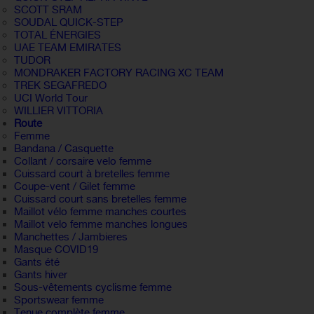
SCOTT SRAM
SOUDAL QUICK-STEP
TOTAL ÉNERGIES
UAE TEAM EMIRATES
TUDOR
MONDRAKER FACTORY RACING XC TEAM
TREK SEGAFREDO
UCI World Tour
WILLIER VITTORIA
Route
Femme
Bandana / Casquette
Collant / corsaire velo femme
Cuissard court à bretelles femme
Coupe-vent / Gilet femme
Cuissard court sans bretelles femme
Maillot vélo femme manches courtes
Maillot velo femme manches longues
Manchettes / Jambieres
Masque COVID19
Gants été
Gants hiver
Sous-vêtements cyclisme femme
Sportswear femme
Tenue complète femme