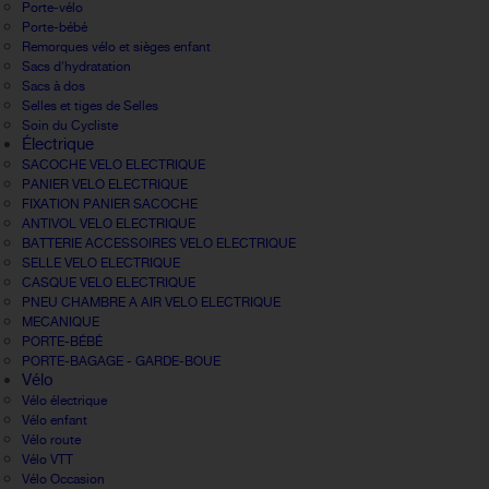
Porte-vélo
Porte-bébé
Remorques vélo et sièges enfant
Sacs d'hydratation
Sacs à dos
Selles et tiges de Selles
Soin du Cycliste
Électrique
SACOCHE VELO ELECTRIQUE
PANIER VELO ELECTRIQUE
FIXATION PANIER SACOCHE
ANTIVOL VELO ELECTRIQUE
BATTERIE ACCESSOIRES VELO ELECTRIQUE
SELLE VELO ELECTRIQUE
CASQUE VELO ELECTRIQUE
PNEU CHAMBRE A AIR VELO ELECTRIQUE
MECANIQUE
PORTE-BÉBÉ
PORTE-BAGAGE - GARDE-BOUE
Vélo
Vélo électrique
Vélo enfant
Vélo route
Vélo VTT
Vélo Occasion