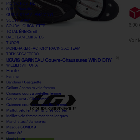
PICNIC POSTNL
Q36.5 Pinarello
QUICK-STEP ALPHA VINYL
SCOTT SRAM
6,90 
SOUDAL QUICK-STEP
TOTAL ÉNERGIES
UAE TEAM EMIRATES
Voir 
TUDOR
MONDRAKER FACTORY RACING XC TEAM
TREK SEGAFREDO
UCI World Tour
LOUIS GARNEAU Couvre-Chaussures WIND DRY
WILLIER VITTORIA
Route
Femme
Bandana / Casquette
Collant / corsaire velo femme
Cuissard court à bretelles femme
Coupe-vent / Gilet femme
Cuissard court sans bretelles femme
Maillot vélo femme manches courtes
Maillot velo femme manches longues
Manchettes / Jambieres
Masque COVID19
Gants été
Gants hiver