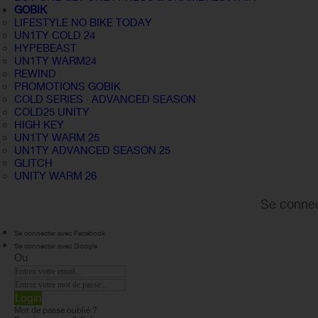
GOBIK
LIFESTYLE NO BIKE TODAY
UN1TY COLD 24
HYPEBEAST
UN1TY WARM24
REWIND
PROMOTIONS GOBIK
COLD SERIES · ADVANCED SEASON
COLD25 UNITY
HIGH KEY
UN1TY WARM 25
UN1TY ADVANCED SEASON 25
GLITCH
UNITY WARM 26
Se connec
Se connecter avec Facebook
Se connecter avec Google
Ou
Login
Mot de passe oublié ?