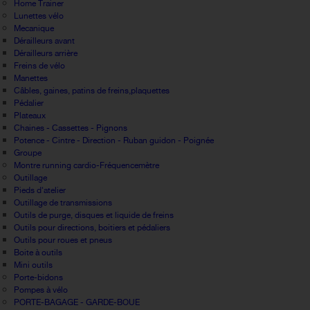
Home Trainer
Lunettes vélo
Mecanique
Dérailleurs avant
Dérailleurs arrière
Freins de vélo
Manettes
Câbles, gaines, patins de freins,plaquettes
Pédalier
Plateaux
Chaines - Cassettes - Pignons
Potence - Cintre - Direction - Ruban guidon - Poignée
Groupe
Montre running cardio-Fréquencemètre
Outillage
Pieds d'atelier
Outillage de transmissions
Outils de purge, disques et liquide de freins
Outils pour directions, boitiers et pédaliers
Outils pour roues et pneus
Boite à outils
Mini outils
Porte-bidons
Pompes à vélo
PORTE-BAGAGE - GARDE-BOUE