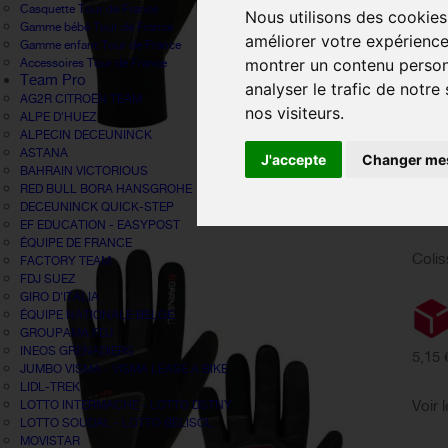
Casquette Tour de France
Nous utilisons des cookies
Gamme bébé Tour de France
Taille 
améliorer votre expérience
Gamme enfant Tour de France
montrer un contenu personn
Accessoires Tour de France
Dispon
Team Pro
analyser le trafic de notr
AG2R CITROËN TEAM
nos visiteurs.
ALPE D'HUEZ
Quant
ALPECIN DECEUNINCK
ASTANA
J'accepte
Changer mes
BAHRAIN VICTORIOUS
RED BULL BORA HANSGROHE
DECEUNINCK QUICK-STEP
Estim
EF EDUCATION - EASYPOST
ÉQUIPE DE FRANCE
Colis
FACTORY TEAM
FDJ SUEZ
GIRO D'ITALIA
ÉQUIPE NATIONALE BELGE
GROUPAMA FDJ
INEOS GRENADIERS
5,15 
JUMBO VISMA - VISMA LEASE A BIKE
LIDL-TREK
Voir 
LOTTO INTERMACHE - LOTTO DSTNY
LOTTO SOUDAL - LOTTO BELISOL
MOVISTAR