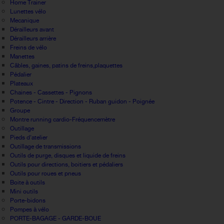
Home Trainer
Lunettes vélo
Mecanique
Dérailleurs avant
Dérailleurs arrière
Freins de vélo
Manettes
Câbles, gaines, patins de freins,plaquettes
Pédalier
Plateaux
Chaines - Cassettes - Pignons
Potence - Cintre - Direction - Ruban guidon - Poignée
Groupe
Montre running cardio-Fréquencemètre
Outillage
Pieds d'atelier
Outillage de transmissions
Outils de purge, disques et liquide de freins
Outils pour directions, boitiers et pédaliers
Outils pour roues et pneus
Boite à outils
Mini outils
Porte-bidons
Pompes à vélo
PORTE-BAGAGE - GARDE-BOUE