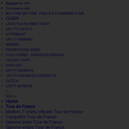
Bagageries vélo
Compteurs velo
BUY ONE GET ONE : PNEUS & CHAMBRES À AIR
GOBIK
LIFESTYLE NO BIKE TODAY
UN1TY COLD 24
HYPEBEAST
UN1TY WARM24
REWIND
PROMOTIONS GOBIK
COLD SERIES · ADVANCED SEASON
COLD25 UNITY
HIGH KEY
UN1TY WARM 25
UN1TY ADVANCED SEASON 25
GLITCH
UNITY WARM 26
+
Menu
Home
Tour de France
Maillots T-shirts officiels Tour de France
Casquette Tour de France
Gamme bébé Tour de France
Gamme enfant Tour de France