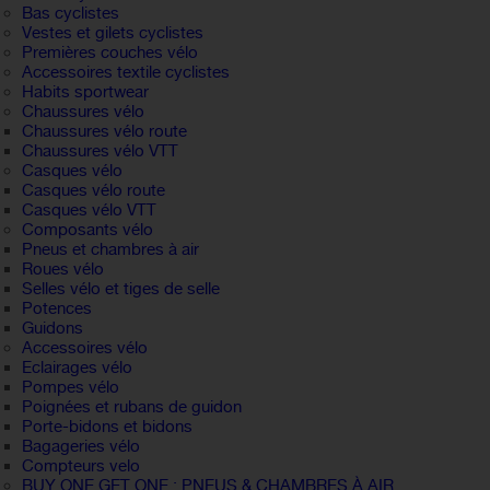
Bas cyclistes
Vestes et gilets cyclistes
Premières couches vélo
Accessoires textile cyclistes
Habits sportwear
Chaussures vélo
Chaussures vélo route
Chaussures vélo VTT
Casques vélo
Casques vélo route
Casques vélo VTT
Composants vélo
Pneus et chambres à air
Roues vélo
Selles vélo et tiges de selle
Potences
Guidons
Accessoires vélo
Eclairages vélo
Pompes vélo
Poignées et rubans de guidon
Porte-bidons et bidons
Bagageries vélo
Compteurs velo
BUY ONE GET ONE : PNEUS & CHAMBRES À AIR