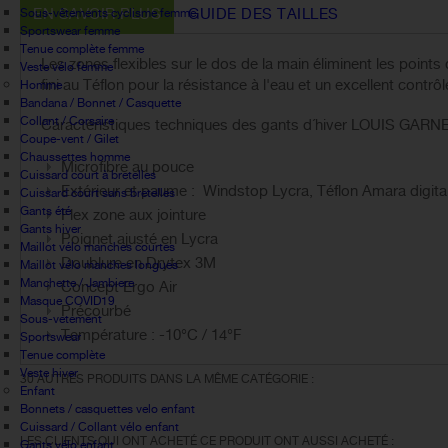
EN SAVOIR PLUS
GUIDE DES TAILLES
Sous-vêtements cyclisme femme
Sportswear femme
Tenue complète femme
Les zones flexibles sur le dos de la main éliminent les poin
Veste vélo femme
fini au Téflon pour la résistance à l'eau et un excellent contrôl
Homme
Bandana / Bonnet / Casquette
Collant / Corsaire
Caractéristiques techniques des gants d´hiver LOUIS GAR
Coupe-vent / Gilet
Chaussettes homme
Microfibre au pouce
Cuissard court à bretelles
Extérieur et paume : Windstop Lycra, Téflon Amara digita
Cuissard court sans bretelles
Gants été
Flex zone aux jointure
Gants hiver
Poignet ajusté en Lycra
Maillot vélo manches courtes
Doublure en Drytex 3M
Maillot vélo manches longues
Manchette / Jambiere
Concept Ergo Air
Masque COVID19
Précourbé
Sous-vetement
Température : -10°C / 14°F
Sportswear
Tenue complète
Veste hiver
30 AUTRES PRODUITS DANS LA MÊME CATÉGORIE :
Enfant
Bonnets / casquettes velo enfant
Cuissard / Collant vélo enfant
LES CLIENTS QUI ONT ACHETÉ CE PRODUIT ONT AUSSI ACHETÉ :
Gants vélo enfant