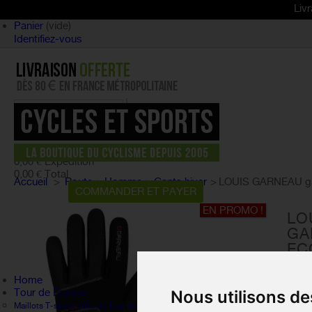
Livraison offe
Panier
(vide)
Identifiez-vous
article
(vide)
Aucun produit
0,00 €
Expédition
0,00 €
Total
Accueil
>
Route
>
Homme
>
Gants hiver
>
LOUIS GARNEAU ga
PANIER
COMMANDER ET PAYER
EN PROMO !
LO
GA
EC
Référ
Home
Tour de France
Nous utilisons de
Les 
Maillots T-shirts officiels Tour de France
confo