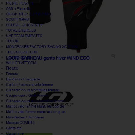
PICNIC POSTNL
Q36.5 Pinarello
QUICK-STEP ALPHA VINYL
SCOTT SRAM
SOUDAL QUICK-STEP
TOTAL ÉNERGIES
UAE TEAM EMIRATES
TUDOR
MONDRAKER FACTORY RACING XC TEAM
TREK SEGAFREDO
UCI World Tour
LOUIS GARNEAU gants hiver WIND ECO
WILLIER VITTORIA
Route
Femme
Bandana / Casquette
Collant / corsaire velo femme
Cuissard court à bretelles femme
Coupe-vent / Gilet femme
Cuissard court sans bretelles femme
Maillot vélo femme manches courtes
Maillot velo femme manches longues
Manchettes / Jambieres
Masque COVID19
Gants été
Gants hiver