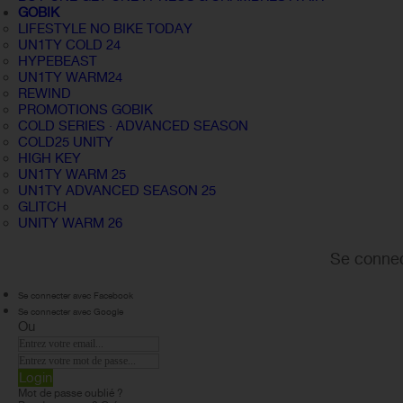
GOBIK
LIFESTYLE NO BIKE TODAY
UN1TY COLD 24
HYPEBEAST
UN1TY WARM24
REWIND
PROMOTIONS GOBIK
COLD SERIES · ADVANCED SEASON
COLD25 UNITY
HIGH KEY
UN1TY WARM 25
UN1TY ADVANCED SEASON 25
GLITCH
UNITY WARM 26
Se connec
Se connecter avec Facebook
Se connecter avec Google
Ou
Login
Mot de passe oublié ?