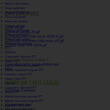
Maillot vélo enfant
Sous-vetement
CATÉGORIES
Masque COVID19
Tenue complète
Veste vélo enfant
Casque chrono
Casque vélo route
Casque vélo enfant
Casque vélo urbain
Accessoires casques
VTT
FAQ
Homme
Casquette / Bonnet VTT
Avez vous besoin d'aide ?
Gants VTT
Consultez notre page dédiée aux
Maillot manches courtes VTT
FAQ.
Maillot manches longues VTT
Pantalon / short VTT
Veste / Gilet VTT
OFFRIR UNE CARTE CADEAU
Femme
Casquette / Bonnet VTT
Gants VTT
Maillot manches courtes VTT
Maillot manches longues VTT
Pantalon / short VTT
Tenue Complète VTT