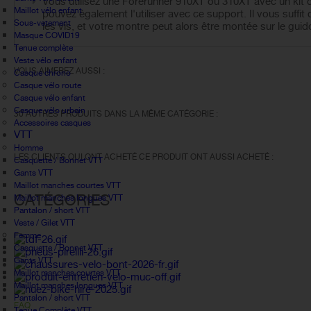
Vous utilisez une Forerunner 910XT ou 310XT avec un ki
Maillot vélo enfant
pouvez également l'utiliser avec ce support. Il vous suffit d
Sous-vetement
les vis, et votre montre peut alors être montée sur le guid
Masque COVID19
Tenue complète
Veste vélo enfant
VOUS AIMEREZ AUSSI :
Casque chrono
Casque vélo route
Casque vélo enfant
Casque vélo urbain
30 AUTRES PRODUITS DANS LA MÊME CATÉGORIE :
Accessoires casques
VTT
Homme
LES CLIENTS QUI ONT ACHETÉ CE PRODUIT ONT AUSSI ACHETÉ :
Casquette / Bonnet VTT
Gants VTT
Maillot manches courtes VTT
CATÉGORIES
Maillot manches longues VTT
Pantalon / short VTT
Veste / Gilet VTT
Femme
Casquette / Bonnet VTT
Gants VTT
Maillot manches courtes VTT
Maillot manches longues VTT
Pantalon / short VTT
FAQ
Tenue Complète VTT