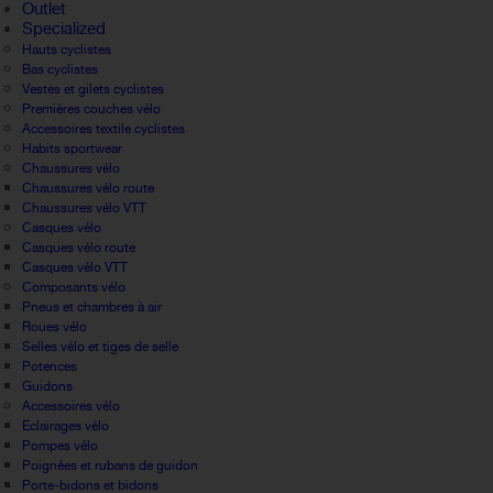
Outlet
Specialized
Hauts cyclistes
Bas cyclistes
Vestes et gilets cyclistes
Premières couches vélo
Accessoires textile cyclistes
Habits sportwear
Chaussures vélo
Chaussures vélo route
Chaussures vélo VTT
Casques vélo
Casques vélo route
Casques vélo VTT
Composants vélo
Pneus et chambres à air
Roues vélo
Selles vélo et tiges de selle
Potences
Guidons
Accessoires vélo
Eclairages vélo
Pompes vélo
Poignées et rubans de guidon
Porte-bidons et bidons