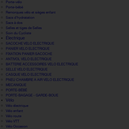
Porte-vélo
Porte-bébé
Remorques vélo et sièges enfant
Sacs d'hydratation
Sacs à dos
Selles et tiges de Selles
Soin du Cycliste
Électrique
SACOCHE VELO ELECTRIQUE
PANIER VELO ELECTRIQUE
FIXATION PANIER SACOCHE
ANTIVOL VELO ELECTRIQUE
BATTERIE ACCESSOIRES VELO ELECTRIQUE
SELLE VELO ELECTRIQUE
CASQUE VELO ELECTRIQUE
PNEU CHAMBRE A AIR VELO ELECTRIQUE
MECANIQUE
PORTE-BÉBÉ
PORTE-BAGAGE - GARDE-BOUE
Vélo
Vélo électrique
Vélo enfant
Vélo route
Vélo VTT
Vélo Occasion