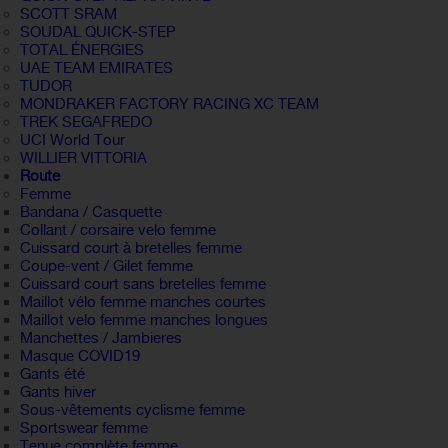
SCOTT SRAM
SOUDAL QUICK-STEP
TOTAL ÉNERGIES
UAE TEAM EMIRATES
TUDOR
MONDRAKER FACTORY RACING XC TEAM
TREK SEGAFREDO
UCI World Tour
WILLIER VITTORIA
Route
Femme
Bandana / Casquette
Collant / corsaire velo femme
Cuissard court à bretelles femme
Coupe-vent / Gilet femme
Cuissard court sans bretelles femme
Maillot vélo femme manches courtes
Maillot velo femme manches longues
Manchettes / Jambieres
Masque COVID19
Gants été
Gants hiver
Sous-vêtements cyclisme femme
Sportswear femme
Tenue complète femme