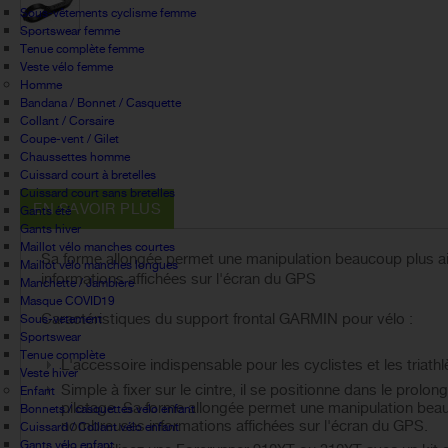
Sous-vêtements cyclisme femme
Sportswear femme
Tenue complète femme
Veste vélo femme
Homme
Bandana / Bonnet / Casquette
Collant / Corsaire
Coupe-vent / Gilet
Chaussettes homme
Cuissard court à bretelles
Cuissard court sans bretelles
EN SAVOIR PLUS
Gants été
Gants hiver
Maillot vélo manches courtes
Sa forme allongée permet une manipulation beaucoup plus
Maillot vélo manches longues
informations affichées sur l'écran du GPS
Manchette / Jambiere
Masque COVID19
Caractéristiques du support frontal GARMIN pour vélo :
Sous-vetement
Sportswear
Tenue complète
L'accessoire indispensable pour les cyclistes et les triathl
Veste hiver
Simple à fixer sur le cintre, il se positionne dans le pro
Enfant
pilotage. Sa forme allongée permet une manipulation be
Bonnets / casquettes velo enfant
nombreuses informations affichées sur l'écran du GPS.
Cuissard / Collant vélo enfant
Gants vélo enfant