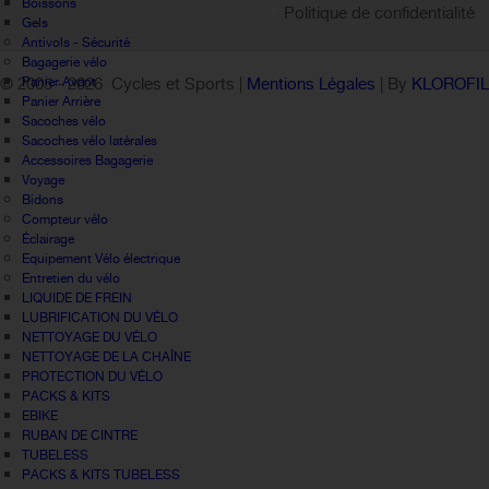
Boissons
Politique de confidentialité
Gels
Antivols - Sécurité
Bagagerie vélo
Panier Avant
© 2005 -
2026 Cycles et Sports |
Mentions Légales
| By
KLOROFI
Panier Arrière
Sacoches vélo
Sacoches vélo latérales
Accessoires Bagagerie
Voyage
Bidons
Compteur vélo
Éclairage
Equipement Vélo électrique
Entretien du vélo
LIQUIDE DE FREIN
LUBRIFICATION DU VÉLO
NETTOYAGE DU VÉLO
NETTOYAGE DE LA CHAÎNE
PROTECTION DU VÉLO
PACKS & KITS
EBIKE
RUBAN DE CINTRE
TUBELESS
PACKS & KITS TUBELESS