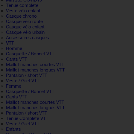
Masque COVID19
Tenue complète
Veste vélo enfant
Casque chrono
Casque vélo route
Casque vélo enfant
Casque vélo urbain
Accessoires casques
VTT
Homme
Casquette / Bonnet VTT
Gants VTT
Maillot manches courtes VTT
Maillot manches longues VTT
Pantalon / short VTT
Veste / Gilet VTT
Femme
Casquette / Bonnet VTT
Gants VTT
Maillot manches courtes VTT
Maillot manches longues VTT
Pantalon / short VTT
Tenue Complète VTT
Veste / Gilet VTT
Enfants