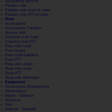
Socquettes homme
Pédales vélo
Pédales velo route et cales
Pédales velo VTT et cales
Roue
Accessoires
Accessoires Tubeless
Boyaux vélo
Chambre à air route
Chambre à air VTT
Pneu vélo route
Pneu Gravel
Pneu route tubeless
Pneu VTT
Pneu vélo urbain
Roue vélo route
Roue VTT
Roue vélo électrique
Équipement
Accessoires Smartphones
Alimentation
Barres - Gateaux
Boissons
Gels
Antivols - Sécurité