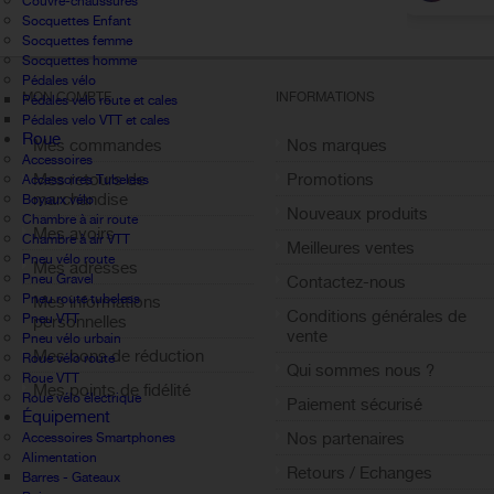
Couvre-chaussures
Socquettes Enfant
Socquettes femme
Socquettes homme
Pédales vélo
MON COMPTE
INFORMATIONS
Pédales velo route et cales
Pédales velo VTT et cales
Roue
Mes commandes
Nos marques
Accessoires
Mes retours de
Promotions
Accessoires Tubeless
marchandise
Boyaux vélo
Nouveaux produits
Chambre à air route
Mes avoirs
Chambre à air VTT
Meilleures ventes
Pneu vélo route
Mes adresses
Pneu Gravel
Contactez-nous
Pneu route tubeless
Mes informations
Conditions générales de
Pneu VTT
personnelles
vente
Pneu vélo urbain
Mes bons de réduction
Roue vélo route
Qui sommes nous ?
Roue VTT
Mes points de fidélité
Roue vélo électrique
Paiement sécurisé
Équipement
Sign out
Nos partenaires
Accessoires Smartphones
Alimentation
Retours / Echanges
Barres - Gateaux