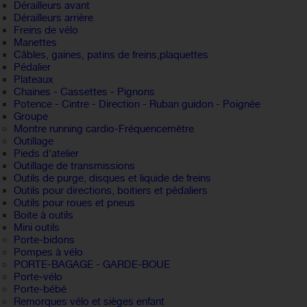
Dérailleurs avant
Dérailleurs arrière
Freins de vélo
Manettes
Câbles, gaines, patins de freins,plaquettes
Pédalier
Plateaux
Chaines - Cassettes - Pignons
Potence - Cintre - Direction - Ruban guidon - Poignée
Groupe
Montre running cardio-Fréquencemètre
Outillage
Pieds d'atelier
Outillage de transmissions
Outils de purge, disques et liquide de freins
Outils pour directions, boitiers et pédaliers
Outils pour roues et pneus
Boite à outils
Mini outils
Porte-bidons
Pompes à vélo
PORTE-BAGAGE - GARDE-BOUE
Porte-vélo
Porte-bébé
Remorques vélo et sièges enfant