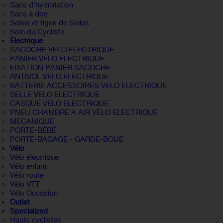
Sacs d'hydratation
Sacs à dos
Selles et tiges de Selles
Soin du Cycliste
Électrique
SACOCHE VELO ELECTRIQUE
PANIER VELO ELECTRIQUE
FIXATION PANIER SACOCHE
ANTIVOL VELO ELECTRIQUE
BATTERIE ACCESSOIRES VELO ELECTRIQUE
SELLE VELO ELECTRIQUE
CASQUE VELO ELECTRIQUE
PNEU CHAMBRE A AIR VELO ELECTRIQUE
MECANIQUE
PORTE-BÉBÉ
PORTE-BAGAGE - GARDE-BOUE
Vélo
Vélo électrique
Vélo enfant
Vélo route
Vélo VTT
Vélo Occasion
Outlet
Specialized
Hauts cyclistes