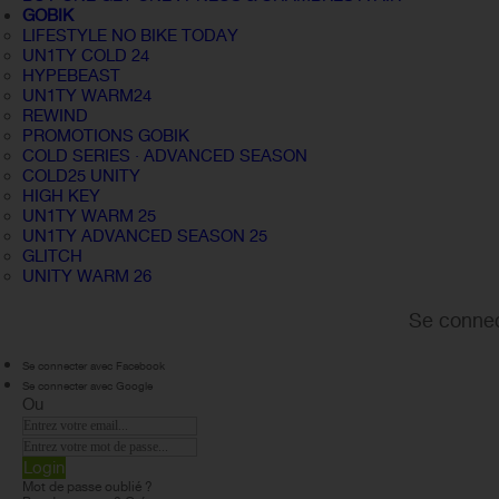
GOBIK
LIFESTYLE NO BIKE TODAY
UN1TY COLD 24
HYPEBEAST
UN1TY WARM24
REWIND
PROMOTIONS GOBIK
COLD SERIES · ADVANCED SEASON
COLD25 UNITY
HIGH KEY
UN1TY WARM 25
UN1TY ADVANCED SEASON 25
GLITCH
UNITY WARM 26
Se connec
Se connecter avec Facebook
Se connecter avec Google
Ou
Login
Mot de passe oublié ?