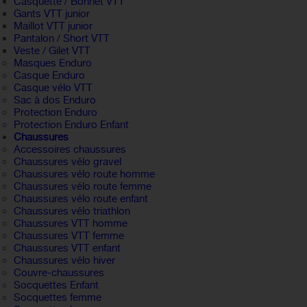
Casquette / Bonnet VTT
Gants VTT junior
Maillot VTT junior
Pantalon / Short VTT
Veste / Gilet VTT
Masques Enduro
Casque Enduro
Casque vélo VTT
Sac à dos Enduro
Protection Enduro
Protection Enduro Enfant
Chaussures
Accessoires chaussures
Chaussures vélo gravel
Chaussures vélo route homme
Chaussures vélo route femme
Chaussures vélo route enfant
Chaussures vélo triathlon
Chaussures VTT homme
Chaussures VTT femme
Chaussures VTT enfant
Chaussures vélo hiver
Couvre-chaussures
Socquettes Enfant
Socquettes femme