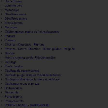
Home Trainer
Lunettes vélo
Mecanique
Dérailleurs avant
Dérailleurs arrière
Freins de vélo
Manettes
Câbles, gaines, patins de freins,plaquettes
Pédalier
Plateaux
Chaines - Cassettes - Pignons
Potence - Cintre - Direction - Ruban guidon - Poignée
Groupe
Montre running cardio-Fréquencemètre
Outillage
Pieds d'atelier
Outillage de transmissions
Outils de purge, disques et liquide de freins
Outils pour directions, boitiers et pédaliers
Outils pour roues et pneus
Boite à outils
Mini outils
Porte-bidons
Pompes à vélo
PORTE-BAGAGE - GARDE-BOUE