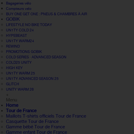
Bagageries vélo
Compteurs velo
BUY ONE GET ONE : PNEUS & CHAMBRES À AIR
GOBIK
LIFESTYLE NO BIKE TODAY
UN1TY COLD 24
HYPEBEAST
UN1TY WARM24
REWIND
PROMOTIONS GOBIK
COLD SERIES · ADVANCED SEASON
COLD25 UNITY
HIGH KEY
UN1TY WARM 25
UN1TY ADVANCED SEASON 25
GLITCH
UNITY WARM 26
+
Menu
Home
Tour de France
Maillots T-shirts officiels Tour de France
Casquette Tour de France
Gamme bébé Tour de France
Gamme enfant Tour de France