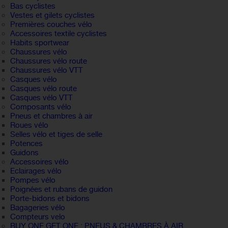
Bas cyclistes
Vestes et gilets cyclistes
Premières couches vélo
Accessoires textile cyclistes
Habits sportwear
Chaussures vélo
Chaussures vélo route
Chaussures vélo VTT
Casques vélo
Casques vélo route
Casques vélo VTT
Composants vélo
Pneus et chambres à air
Roues vélo
Selles vélo et tiges de selle
Potences
Guidons
Accessoires vélo
Eclairages vélo
Pompes vélo
Poignées et rubans de guidon
Porte-bidons et bidons
Bagageries vélo
Compteurs velo
BUY ONE GET ONE : PNEUS & CHAMBRES À AIR