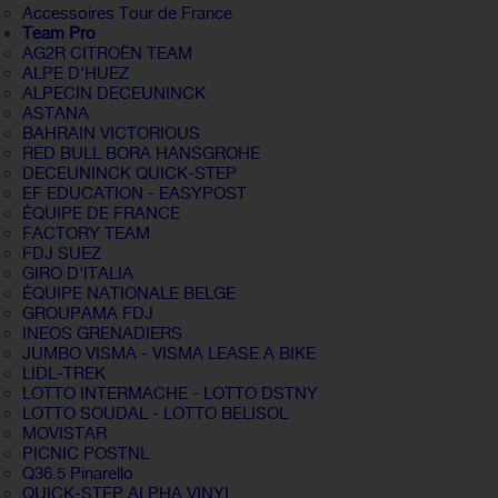
Accessoires Tour de France
Team Pro
AG2R CITROËN TEAM
ALPE D'HUEZ
ALPECIN DECEUNINCK
ASTANA
BAHRAIN VICTORIOUS
RED BULL BORA HANSGROHE
DECEUNINCK QUICK-STEP
EF EDUCATION - EASYPOST
ÉQUIPE DE FRANCE
FACTORY TEAM
FDJ SUEZ
GIRO D'ITALIA
ÉQUIPE NATIONALE BELGE
GROUPAMA FDJ
INEOS GRENADIERS
JUMBO VISMA - VISMA LEASE A BIKE
LIDL-TREK
LOTTO INTERMACHE - LOTTO DSTNY
LOTTO SOUDAL - LOTTO BELISOL
MOVISTAR
PICNIC POSTNL
Q36.5 Pinarello
QUICK-STEP ALPHA VINYL