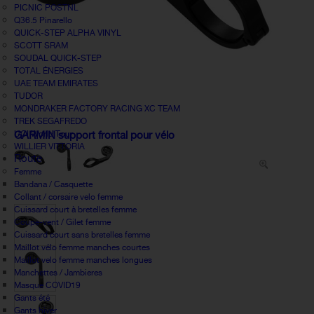
PICNIC POSTNL
Q36.5 Pinarello
QUICK-STEP ALPHA VINYL
SCOTT SRAM
SOUDAL QUICK-STEP
TOTAL ÉNERGIES
UAE TEAM EMIRATES
TUDOR
MONDRAKER FACTORY RACING XC TEAM
TREK SEGAFREDO
UCI World Tour
GARMIN support frontal pour vélo
WILLIER VITTORIA
Route
Femme
Bandana / Casquette
Collant / corsaire velo femme
Cuissard court à bretelles femme
Coupe-vent / Gilet femme
Cuissard court sans bretelles femme
Maillot vélo femme manches courtes
Maillot velo femme manches longues
Manchettes / Jambieres
Masque COVID19
Gants été
Gants hiver