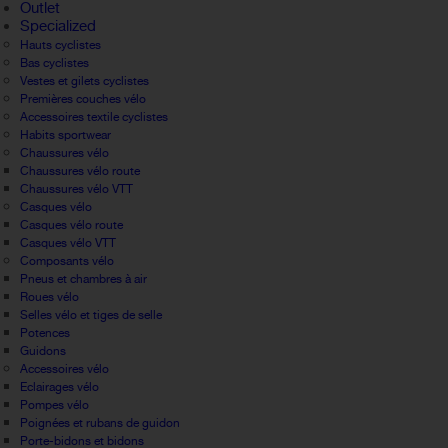
Outlet
Specialized
Hauts cyclistes
Bas cyclistes
Vestes et gilets cyclistes
Premières couches vélo
Accessoires textile cyclistes
Habits sportwear
Chaussures vélo
Chaussures vélo route
Chaussures vélo VTT
Casques vélo
Casques vélo route
Casques vélo VTT
Composants vélo
Pneus et chambres à air
Roues vélo
Selles vélo et tiges de selle
Potences
Guidons
Accessoires vélo
Eclairages vélo
Pompes vélo
Poignées et rubans de guidon
Porte-bidons et bidons