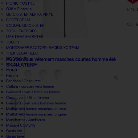
PICNIC POSTNL
Q36.5 Pinarello
5,15 
QUICK-STEP ALPHA VINYL
SCOTT SRAM
Voir 
SOUDAL QUICK-STEP
TOTAL ÉNERGIES
UAE TEAM EMIRATES
TUDOR
MONDRAKER FACTORY RACING XC TEAM
TREK SEGAFREDO
UCI World Tour
ASSOS sous vêtement manches courtes homme été
WILLIER VITTORIA
SKIN LAYER
Route
Femme
Bandana / Casquette
Collant / corsaire velo femme
Cuissard court à bretelles femme
Coupe-vent / Gilet femme
Cuissard court sans bretelles femme
Maillot vélo femme manches courtes
Maillot velo femme manches longues
Manchettes / Jambieres
Masque COVID19
Gants été
Gants hiver