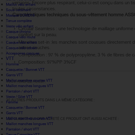
versions. Encore plus respirant, celui-ci est conçu dans un ti
Maillot vélo enfant
toutes circonstances.
Sous-vetement
Caractéristiques techniques du sous-vêtement homme A
Masque COVID19
Tenue complète
Veste vélo enfant
Circular Seamless : une technologie de maillage uniforme 
Casque chrono
confort sur la peau.
Casque vélo route
Manches set-in :les manches sont cousues directement d
Casque vélo enfant
autres couches.
Casque vélo urbain
Accessoires casques
Composition : 97 % de polypropylène, 3 % de fibres de c
VTT
Composition: 97%PP 3%CF
Homme
Casquette / Bonnet VTT
Gants VTT
Maillot manches courtes VTT
VOUS AIMEREZ AUSSI :
Maillot manches longues VTT
Pantalon / short VTT
Veste / Gilet VTT
30 AUTRES PRODUITS DANS LA MÊME CATÉGORIE :
Femme
Casquette / Bonnet VTT
Gants VTT
Maillot manches courtes VTT
LES CLIENTS QUI ONT ACHETÉ CE PRODUIT ONT AUSSI ACHETÉ :
Maillot manches longues VTT
Pantalon / short VTT
Tenue Complète VTT