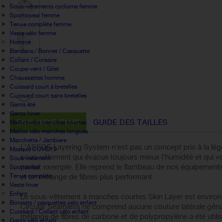
Sous-vêtements cyclisme femme
Sportswear femme
Tenue complète femme
Veste vélo femme
Homme
Bandana / Bonnet / Casquette
Collant / Corsaire
Coupe-vent / Gilet
Chaussettes homme
Cuissard court à bretelles
Cuissard court sans bretelles
Gants été
Gants hiver
EN SAVOIR PLUS
GUIDE DES TAILLES
Maillot vélo manches courtes
Maillot vélo manches longues
Manchette / Jambiere
L’ASSOS Layering System n'est pas un concept pris à la lég
Masque COVID19
sous-vêtement qui évacue toujours mieux l'humidité et qui vou
Sous-vetement
parfait exemple. Elle reprend le flambeau de nos équipement
Sportswear
Tenue complète
et un mélange de fibres plus performant.
Veste hiver
Enfant
Le sous-vêtement à manches courtes Skin Layer est environ 2
Bonnets / casquettes velo enfant
Circular Seamless ne comprend aucune couture latérale gênan
Cuissard / Collant vélo enfant
mélange de fibres de carbone et de polypropylène a été util
Gants vélo enfant