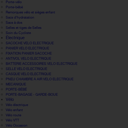
Porte-vélo
Porte-bébé
Remorques vélo et sièges enfant
Sacs d'hydratation
Sacs à dos
Selles et tiges de Selles
Soin du Cycliste
Électrique
SACOCHE VELO ELECTRIQUE
PANIER VELO ELECTRIQUE
FIXATION PANIER SACOCHE
ANTIVOL VELO ELECTRIQUE
BATTERIE ACCESSOIRES VELO ELECTRIQUE
SELLE VELO ELECTRIQUE
CASQUE VELO ELECTRIQUE
PNEU CHAMBRE A AIR VELO ELECTRIQUE
MECANIQUE
PORTE-BÉBÉ
PORTE-BAGAGE - GARDE-BOUE
Vélo
Vélo électrique
Vélo enfant
Vélo route
Vélo VTT
Vélo Occasion