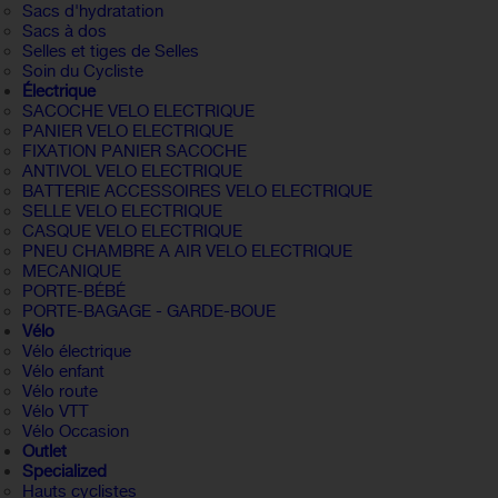
Sacs d'hydratation
Sacs à dos
Selles et tiges de Selles
Soin du Cycliste
Électrique
SACOCHE VELO ELECTRIQUE
PANIER VELO ELECTRIQUE
FIXATION PANIER SACOCHE
ANTIVOL VELO ELECTRIQUE
BATTERIE ACCESSOIRES VELO ELECTRIQUE
SELLE VELO ELECTRIQUE
CASQUE VELO ELECTRIQUE
PNEU CHAMBRE A AIR VELO ELECTRIQUE
MECANIQUE
PORTE-BÉBÉ
PORTE-BAGAGE - GARDE-BOUE
Vélo
Vélo électrique
Vélo enfant
Vélo route
Vélo VTT
Vélo Occasion
Outlet
Specialized
Hauts cyclistes