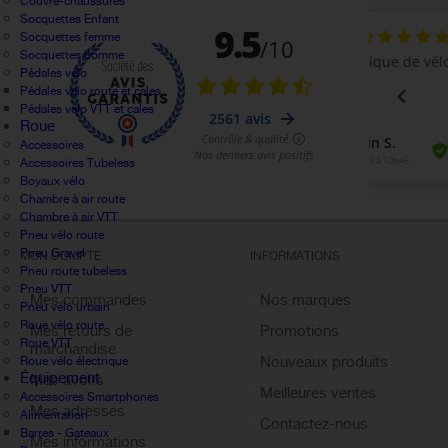
Couvre-chaussures
Socquettes Enfant
Socquettes femme
Socquettes homme
Pédales vélo
Pédales velo route et cales
Pédales velo VTT et cales
Roue
Accessoires
Accessoires Tubeless
Boyaux vélo
Chambre à air route
Chambre à air VTT
Pneu vélo route
Pneu Gravel
MON COMPTE
INFORMATIONS
Pneu route tubeless
Pneu VTT
Mes commandes
Nos marques
Pneu vélo urbain
Roue vélo route
Mes retours de
Promotions
Roue VTT
marchandise
Nouveaux produits
Roue vélo électrique
Équipement
Mes avoirs
Meilleures ventes
Accessoires Smartphones
Mes adresses
Alimentation
Contactez-nous
Barres - Gateaux
Mes informations