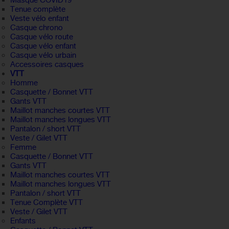
Masque COVID19
Tenue complète
Veste vélo enfant
Casque chrono
Casque vélo route
Casque vélo enfant
Casque vélo urbain
Accessoires casques
VTT
Homme
Casquette / Bonnet VTT
Gants VTT
Maillot manches courtes VTT
Maillot manches longues VTT
Pantalon / short VTT
Veste / Gilet VTT
Femme
Casquette / Bonnet VTT
Gants VTT
Maillot manches courtes VTT
Maillot manches longues VTT
Pantalon / short VTT
Tenue Complète VTT
Veste / Gilet VTT
Enfants