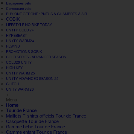
Bagageries vélo
Compteurs velo
BUY ONE GET ONE : PNEUS & CHAMBRES À AIR
GOBIK
LIFESTYLE NO BIKE TODAY
UN1TY COLD 24
HYPEBEAST
UN1TY WARM24
REWIND
PROMOTIONS GOBIK
COLD SERIES · ADVANCED SEASON
COLD25 UNITY
HIGH KEY
UN1TY WARM 25
UN1TY ADVANCED SEASON 25
GLITCH
UNITY WARM 26
+
Menu
Home
Tour de France
Maillots T-shirts officiels Tour de France
Casquette Tour de France
Gamme bébé Tour de France
Gamme enfant Tour de France