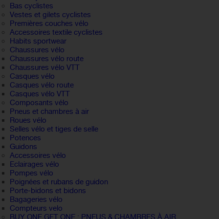
Bas cyclistes
Vestes et gilets cyclistes
Premières couches vélo
Accessoires textile cyclistes
Habits sportwear
Chaussures vélo
Chaussures vélo route
Chaussures vélo VTT
Casques vélo
Casques vélo route
Casques vélo VTT
Composants vélo
Pneus et chambres à air
Roues vélo
Selles vélo et tiges de selle
Potences
Guidons
Accessoires vélo
Eclairages vélo
Pompes vélo
Poignées et rubans de guidon
Porte-bidons et bidons
Bagageries vélo
Compteurs velo
BUY ONE GET ONE : PNEUS & CHAMBRES À AIR