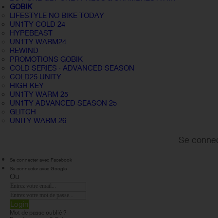
GOBIK
LIFESTYLE NO BIKE TODAY
UN1TY COLD 24
HYPEBEAST
UN1TY WARM24
REWIND
PROMOTIONS GOBIK
COLD SERIES · ADVANCED SEASON
COLD25 UNITY
HIGH KEY
UN1TY WARM 25
UN1TY ADVANCED SEASON 25
GLITCH
UNITY WARM 26
Se connec
Se connecter avec Facebook
Se connecter avec Google
Ou
Login
Mot de passe oublié ?