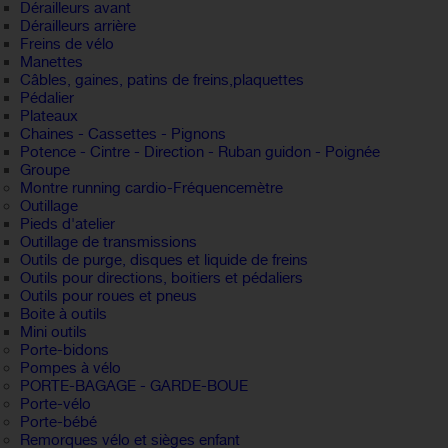
Dérailleurs avant
Dérailleurs arrière
Freins de vélo
Manettes
Câbles, gaines, patins de freins,plaquettes
Pédalier
Plateaux
Chaines - Cassettes - Pignons
Potence - Cintre - Direction - Ruban guidon - Poignée
Groupe
Montre running cardio-Fréquencemètre
Outillage
Pieds d'atelier
Outillage de transmissions
Outils de purge, disques et liquide de freins
Outils pour directions, boitiers et pédaliers
Outils pour roues et pneus
Boite à outils
Mini outils
Porte-bidons
Pompes à vélo
PORTE-BAGAGE - GARDE-BOUE
Porte-vélo
Porte-bébé
Remorques vélo et sièges enfant