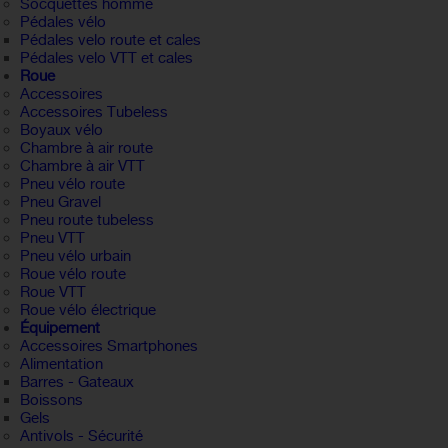
Socquettes homme
Pédales vélo
Pédales velo route et cales
Pédales velo VTT et cales
Roue
Accessoires
Accessoires Tubeless
Boyaux vélo
Chambre à air route
Chambre à air VTT
Pneu vélo route
Pneu Gravel
Pneu route tubeless
Pneu VTT
Pneu vélo urbain
Roue vélo route
Roue VTT
Roue vélo électrique
Équipement
Accessoires Smartphones
Alimentation
Barres - Gateaux
Boissons
Gels
Antivols - Sécurité