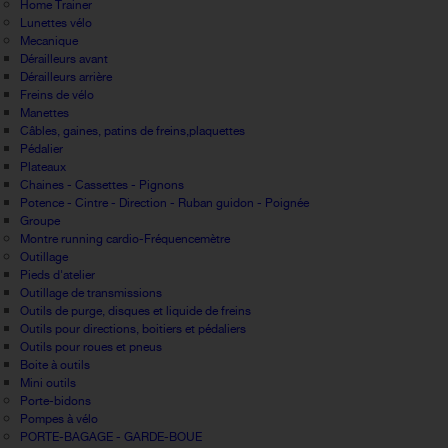
Home Trainer
Lunettes vélo
Mecanique
Dérailleurs avant
Dérailleurs arrière
Freins de vélo
Manettes
Câbles, gaines, patins de freins,plaquettes
Pédalier
Plateaux
Chaines - Cassettes - Pignons
Potence - Cintre - Direction - Ruban guidon - Poignée
Groupe
Montre running cardio-Fréquencemètre
Outillage
Pieds d'atelier
Outillage de transmissions
Outils de purge, disques et liquide de freins
Outils pour directions, boitiers et pédaliers
Outils pour roues et pneus
Boite à outils
Mini outils
Porte-bidons
Pompes à vélo
PORTE-BAGAGE - GARDE-BOUE