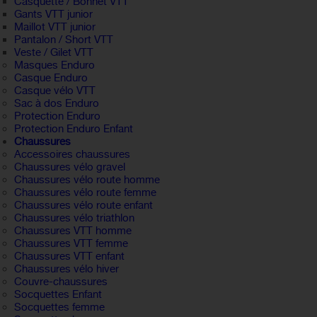
Casquette / Bonnet VTT
Gants VTT junior
Maillot VTT junior
Pantalon / Short VTT
Veste / Gilet VTT
Masques Enduro
Casque Enduro
Casque vélo VTT
Sac à dos Enduro
Protection Enduro
Protection Enduro Enfant
Chaussures
Accessoires chaussures
Chaussures vélo gravel
Chaussures vélo route homme
Chaussures vélo route femme
Chaussures vélo route enfant
Chaussures vélo triathlon
Chaussures VTT homme
Chaussures VTT femme
Chaussures VTT enfant
Chaussures vélo hiver
Couvre-chaussures
Socquettes Enfant
Socquettes femme