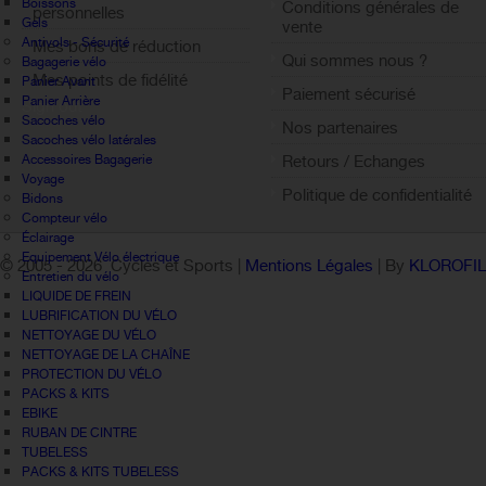
Boissons
Conditions générales de
personnelles
Gels
vente
Antivols - Sécurité
Mes bons de réduction
Qui sommes nous ?
Bagagerie vélo
Mes points de fidélité
Panier Avant
Paiement sécurisé
Panier Arrière
Sign out
Sacoches vélo
Nos partenaires
Sacoches vélo latérales
Accessoires Bagagerie
Retours / Echanges
Voyage
Politique de confidentialité
Bidons
Compteur vélo
Éclairage
Equipement Vélo électrique
© 2005 -
2026 Cycles et Sports |
Mentions Légales
| By
KLOROFI
Entretien du vélo
LIQUIDE DE FREIN
LUBRIFICATION DU VÉLO
NETTOYAGE DU VÉLO
NETTOYAGE DE LA CHAÎNE
PROTECTION DU VÉLO
PACKS & KITS
EBIKE
RUBAN DE CINTRE
TUBELESS
PACKS & KITS TUBELESS