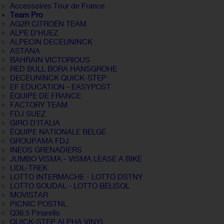
Accessoires Tour de France
Team Pro
AG2R CITROËN TEAM
ALPE D'HUEZ
ALPECIN DECEUNINCK
ASTANA
BAHRAIN VICTORIOUS
RED BULL BORA HANSGROHE
DECEUNINCK QUICK-STEP
EF EDUCATION - EASYPOST
ÉQUIPE DE FRANCE
FACTORY TEAM
FDJ SUEZ
GIRO D'ITALIA
ÉQUIPE NATIONALE BELGE
GROUPAMA FDJ
INEOS GRENADIERS
JUMBO VISMA - VISMA LEASE A BIKE
LIDL-TREK
LOTTO INTERMACHE - LOTTO DSTNY
LOTTO SOUDAL - LOTTO BELISOL
MOVISTAR
PICNIC POSTNL
Q36.5 Pinarello
QUICK-STEP ALPHA VINYL