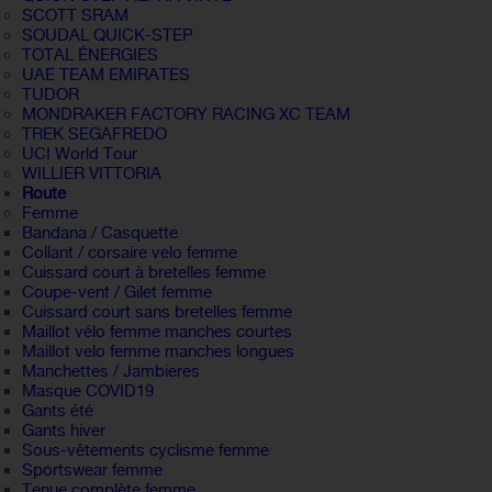
SCOTT SRAM
SOUDAL QUICK-STEP
TOTAL ÉNERGIES
UAE TEAM EMIRATES
TUDOR
MONDRAKER FACTORY RACING XC TEAM
TREK SEGAFREDO
UCI World Tour
WILLIER VITTORIA
Route
Femme
Bandana / Casquette
Collant / corsaire velo femme
Cuissard court à bretelles femme
Coupe-vent / Gilet femme
Cuissard court sans bretelles femme
Maillot vélo femme manches courtes
Maillot velo femme manches longues
Manchettes / Jambieres
Masque COVID19
Gants été
Gants hiver
Sous-vêtements cyclisme femme
Sportswear femme
Tenue complète femme