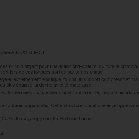
lo été ASSOS Mille GT :
s brins d'argent pour une action anti-odeurs, qui font le principal 
ort lors de ces longues sorties par temps chaud
égère, extrêmement élastique, fournit un support compressif et main
peu plus épaisse lui donne un effet matelassé
ied forme une structure semblable à de la résille, laissant ainsi la 
de coutures apparentes. Cette structure fournit une enveloppe sans
 20 % de polypropylène, 35 % d’élasthanne.
6)