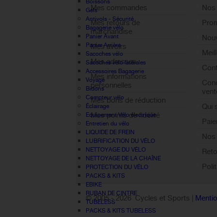
Boissons
Mes commandes
Nos
Gels
Antivols - Sécurité
Mes retours de
Pro
Bagagerie vélo
marchandise
Panier Avant
Nouv
Panier Arrière
Mes avoirs
Meil
Sacoches vélo
Mes adresses
Sacoches vélo latérales
Cont
Accessoires Bagagerie
Mes informations
Voyage
Cond
personnelles
Bidons
vent
Compteur vélo
Mes bons de réduction
Qui
Éclairage
Mes points de fidélité
Equipement Vélo électrique
Paie
Entretien du vélo
Sign out
LIQUIDE DE FREIN
Nos 
LUBRIFICATION DU VÉLO
NETTOYAGE DU VÉLO
Reto
NETTOYAGE DE LA CHAÎNE
Poli
PROTECTION DU VÉLO
PACKS & KITS
EBIKE
RUBAN DE CINTRE
© 2005 -
2026 Cycles et Sports |
Mentio
TUBELESS
PACKS & KITS TUBELESS