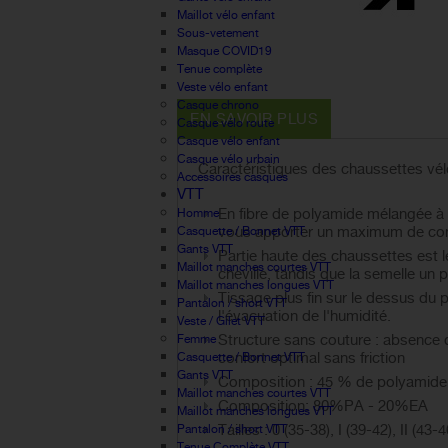
Maillot vélo enfant
Sous-vetement
Masque COVID19
Tenue complète
Veste vélo enfant
Casque chrono
EN SAVOIR PLUS
Casque vélo route
Casque vélo enfant
Casque vélo urbain
Caractéristiques des chaussettes vé
Accessoires casques
VTT
En fibre de polyamide mélangée à de
Homme
vous apporter un maximum de conf
Casquette / Bonnet VTT
Gants VTT
Partie haute des chaussettes est l
Maillot manches courtes VTT
cheville, tandis que la semelle un 
Maillot manches longues VTT
Tissage plus fin sur le dessus du p
Pantalon / short VTT
l'évacuation de l'humidité.
Veste / Gilet VTT
Structure sans couture : absence 
Femme
confort optimal sans friction
Casquette / Bonnet VTT
Gants VTT
Composition : 45 % de polyamide,
Maillot manches courtes VTT
Composition: 80%PA - 20%EA
Maillot manches longues VTT
Tailles : 0 (35-38), I (39-42), II (43-4
Pantalon / short VTT
Tenue Complète VTT