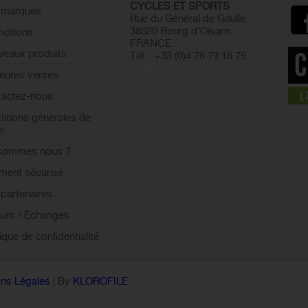
CYCLES ET SPORTS
 marques
Rue du Général de Gaulle
38520 Bourg d'Oisans
motions
FRANCE
eaux produits
Tél. : +33 (0)4 76 79 16 79
info@cyclesetsports.com
leures ventes
actez-nous
itions générales de
e
 sommes nous ?
ment sécurisé
partenaires
urs / Echanges
tique de confidentialité
ns Légales
| By
KLOROFILE