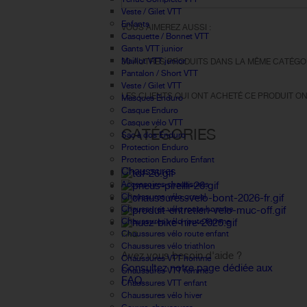
Veste / Gilet VTT
Enfants
VOUS AIMEREZ AUSSI :
Casquette / Bonnet VTT
Gants VTT junior
Maillot VTT junior
30 AUTRES PRODUITS DANS LA MÊME CATÉGOR
Pantalon / Short VTT
Veste / Gilet VTT
LES CLIENTS QUI ONT ACHETÉ CE PRODUIT ON
Masques Enduro
Casque Enduro
Casque vélo VTT
CATÉGORIES
Sac à dos Enduro
Protection Enduro
Protection Enduro Enfant
Chaussures
Accessoires chaussures
Chaussures vélo gravel
Chaussures vélo route homme
Chaussures vélo route femme
Chaussures vélo route enfant
FAQ
Chaussures vélo triathlon
Avez vous besoin d'aide ?
Chaussures VTT homme
Consultez notre page dédiée aux
Chaussures VTT femme
FAQ.
Chaussures VTT enfant
Chaussures vélo hiver