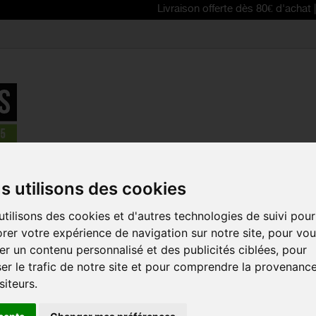
Livraison offerte dès 80€ d'achat | Free delive
omme
>
Chaussettes vélo été ASSOS Mille GT
s utilisons des cookies
tilisons des cookies et d'autres technologies de suivi pour
CHAUSSETT
rer votre expérience de navigation sur notre site, pour vo
ASSOS MILL
r un contenu personnalisé et des publicités ciblées, pour
Référence :
P13.60.6
er le trafic de notre site et pour comprendre la provenanc
siteurs.
Les chaussettes vélo
ciblé, confort d'aéra
pieds qui restent au 