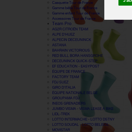
J'ac
Casquette Tour de France
Gamme bébé Tour de France
Gamme enfant Tour de France
Accessoires Tour de France
Team Pro
AG2R CITROËN TEAM
ALPE D'HUEZ
ALPECIN DECEUNINCK
ASTANA
BAHRAIN VICTORIOUS
RED BULL BORA HANSGROHE
DECEUNINCK QUICK-STEP
EF EDUCATION - EASYPOST
ÉQUIPE DE FRANCE
FACTORY TEAM
FDJ SUEZ
GIRO D'ITALIA
ÉQUIPE NATIONALE BELGE
GROUPAMA FDJ
INEOS GRENADIERS
JUMBO VISMA - VISMA LEASE A BIKE
LIDL-TREK
LOTTO INTERMACHE - LOTTO DSTNY
LOTTO SOUDAL - LOTTO BELISOL
MOVISTAR