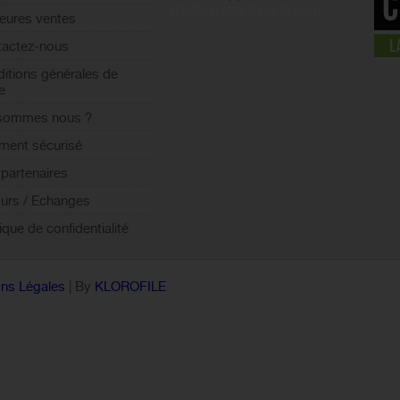
info@cyclesetsports.com
leures ventes
actez-nous
itions générales de
e
 sommes nous ?
ment sécurisé
partenaires
urs / Echanges
tique de confidentialité
ns Légales
| By
KLOROFILE