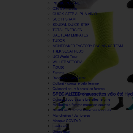
PICNIC POSTNL
Q36.5 Pinarello
QUICK-STEP ALPHA VINYL
SCOTT SRAM
SOUDAL QUICK-STEP
TOTAL ÉNERGIES
UAE TEAM EMIRATES
TUDOR
MONDRAKER FACTORY RACING XC TEAM
TREK SEGAFREDO
UCI World Tour
WILLIER VITTORIA
Route
Femme
Bandana / Casquette
Collant / corsaire velo femme
Cuissard court à bretelles femme
SPECIALIZED chaussettes vélo été Hydr
Coupe-vent / Gilet femme
Cuissard court sans bretelles femme
Maillot vélo femme manches courtes
Maillot velo femme manches longues
Manchettes / Jambieres
Masque COVID19
Gants été
Gants hiver