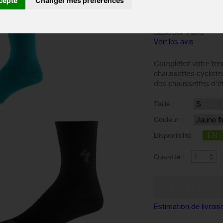
cepte
Changer mes préférences
Basé sur 1 avis
Voir les avis
Complétez votre tenu
chaussettes cyclist
des chaussettes d'é
Taille :
Couleur :
EN 
Disponibilité :
Quantité :
Estimation de livrais