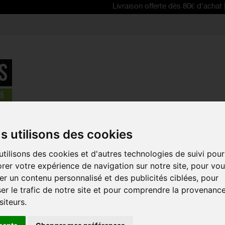
Livraison offerte dès 80€ d'achat | Free de
omme
>
SPECIALIZED chaussettes vélo été Hydrogen Vent Tall
s utilisons des cookies
tilisons des cookies et d'autres technologies de suivi pour
SPECIALIZ
rer votre expérience de navigation sur notre site, pour vo
VÉLO ÉTÉ 
r un contenu personnalisé et des publicités ciblées, pour
TALL
er le trafic de notre site et pour comprendre la provenanc
Référence :
64720-2
siteurs.