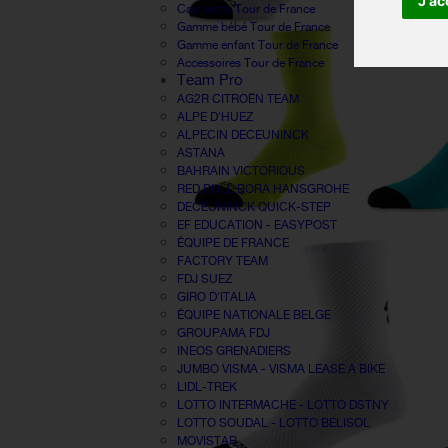
J'ac
Casquette Tour de France
Gamme bébé Tour de France
Gamme enfant Tour de France
Accessoires Tour de France
Team Pro
AG2R CITROËN TEAM
ALPE D'HUEZ
ALPECIN DECEUNINCK
ASTANA
BAHRAIN VICTORIOUS
RED BULL BORA HANSGROHE
DECEUNINCK QUICK-STEP
EF EDUCATION - EASYPOST
ÉQUIPE DE FRANCE
FACTORY TEAM
FDJ SUEZ
GIRO D'ITALIA
ÉQUIPE NATIONALE BELGE
GROUPAMA FDJ
INEOS GRENADIERS
JUMBO VISMA - VISMA LEASE A BIKE
LIDL-TREK
LOTTO INTERMACHE - LOTTO DSTNY
LOTTO SOUDAL - LOTTO BELISOL
MOVISTAR