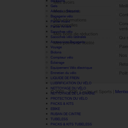
Boissons
Mes avoirs
Meil
Gels
Mes adresses
Antivols - Sécurité
Cont
Bagagerie vélo
Mes informations
Panier Avant
Cond
personnelles
Panier Arrière
vent
Sacoches vélo
Mes bons de réduction
Sacoches vélo latérales
Qui
Accessoires Bagagerie
Mes points de fidélité
Paie
Voyage
Sign out
Bidons
Nos 
Compteur vélo
Éclairage
Reto
Equipement Vélo électrique
Poli
Entretien du vélo
LIQUIDE DE FREIN
LUBRIFICATION DU VÉLO
NETTOYAGE DU VÉLO
© 2005 -
2026 Cycles et Sports |
Mentio
NETTOYAGE DE LA CHAÎNE
PROTECTION DU VÉLO
PACKS & KITS
EBIKE
RUBAN DE CINTRE
TUBELESS
PACKS & KITS TUBELESS