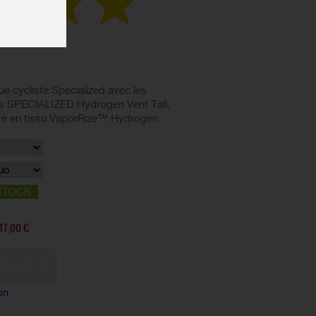
e cycliste Specialized avec les
es SPECIALIZED Hydrogen Vent Tall,
té en tissu VaporRize™ Hydrogen
STOCK
17,00 €
on