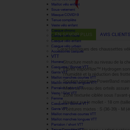
Maillot vélo enfant
Sous-vetement
Masque COVID19
Tenue complète
Veste vélo enfant
Casque chrono
EN SAVOIR PLUS
AVIS CLIENT
Casque vélo route
Casque vélo enfant
Casque vélo urbain
Caractéristiques des chaussettes vé
Accessoires casques
VTT
Structure mesh au niveau de la che
Homme
Casquette / Bonnet VTT
Fibres VaporRize™ Hydrogen sont e
Gants VTT
l'humidité et la réduction des frot
Maillot manches courtes VTT
Soutien plantaire PowerBand maintie
Maillot manches longues VTT
Mesh au niveau des orteils assure 
Pantalon / short VTT
Veste / Gilet VTT
Zone texturée ciblée sous l'avant-
Femme
Hauteur sur le mollet - 18 cm (taill
Casquette / Bonnet VTT
Pointures mixtes : S (36-39) - M (40
Gants VTT
Maillot manches courtes VTT
Maillot manches longues VTT
Pantalon / short VTT
Tenue Complète VTT