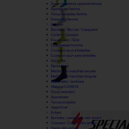
Sous-vêtements cyclisme femme
Sportswear femme
Tenue complète femme
Veste vélo femme
Homme
Bandana / Bonnet / Casquette
Collant / Corsaire
Coupe-vent / Gilet
Chaussettes homme
Cuissard court à bretelles
Cuissard court sans bretelles
Gants été
Gants hiver
Maillot vélo manches courtes
Maillot vélo manches longues
Manchette / Jambiere
Masque COVID19
Sous-vetement
Sportswear
Tenue complète
Veste hiver
Enfant
Bonnets / casquettes velo enfant
Cuissard / Collant vélo enfant
Gants vélo enfant