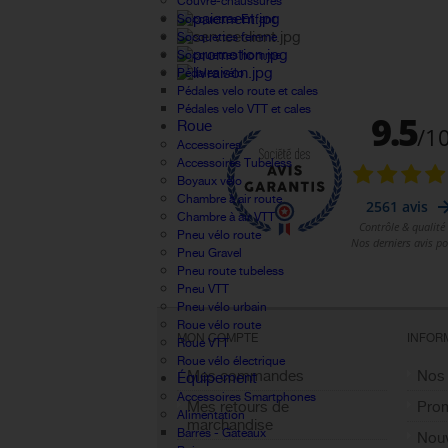
Couvre-chaussures
Socquettes Enfant
Socquettes femme
Socquettes homme
Pédales vélo
Pédales velo route et cales
Pédales velo VTT et cales
Roue
Accessoires
Accessoires Tubeless
Boyaux vélo
Chambre à air route
Chambre à air VTT
Pneu vélo route
Pneu Gravel
Pneu route tubeless
Pneu VTT
Pneu vélo urbain
Roue vélo route
MON COMPTE
INFOR
Roue VTT
Roue vélo électrique
Mes commandes
Nos
Équipement
Accessoires Smartphones
Mes retours de
Pro
Alimentation
marchandise
Barres - Gateaux
Nouv