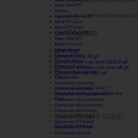
30 AUTRES PRODUITS DANS LA MÊME CATÉGOR
Veste / Gilet VTT
Enfants
LES CLIENTS QUI ONT ACHETÉ CE PRODUIT ON
Casquette / Bonnet VTT
Gants VTT junior
Maillot VTT junior
CATÉGORIES
Pantalon / Short VTT
Veste / Gilet VTT
Masques Enduro
Casque Enduro
Casque vélo VTT
Sac à dos Enduro
Protection Enduro
Protection Enduro Enfant
Chaussures
FAQ
Accessoires chaussures
Avez vous besoin d'aide ?
Chaussures vélo gravel
Consultez notre page dédiée aux
Chaussures vélo route homme
FAQ.
Chaussures vélo route femme
Chaussures vélo route enfant
Chaussures vélo triathlon
OFFRIR UNE CARTE CADEAU
Chaussures VTT homme
Chaussures VTT femme
Chaussures VTT enfant
Chaussures vélo hiver