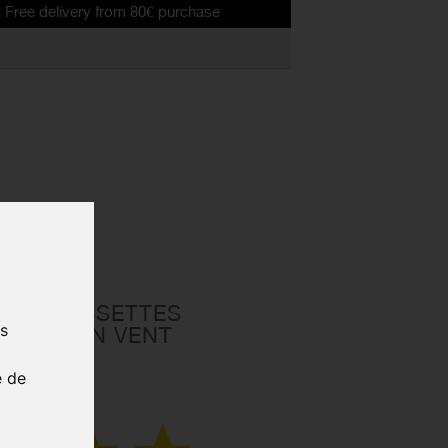
livery from 80€ purchase
ED CHAUSSETTES
us
HYDROGEN VENT
e de
02