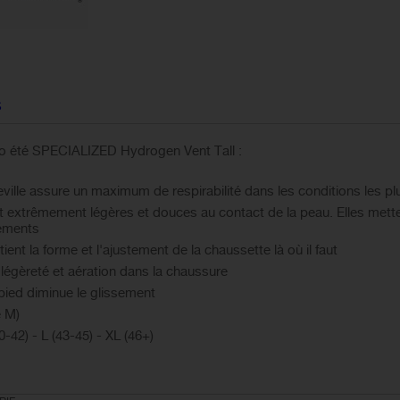
S
lo été SPECIALIZED Hydrogen Vent Tall :
ville assure un maximum de respirabilité dans les conditions les pl
xtrêmement légères et douces au contact de la peau. Elles mettent
tements
nt la forme et l'ajustement de la chaussette là où il faut
légèreté et aération dans la chaussure
pied diminue le glissement
e M)
-42) - L (43-45) - XL (46+)