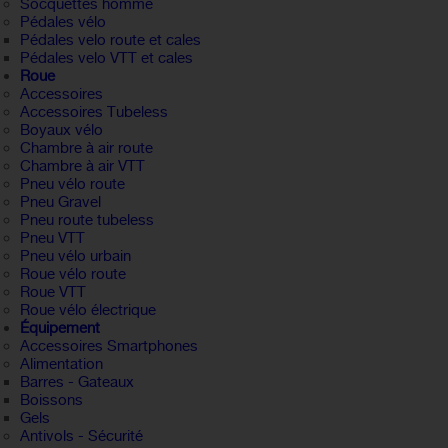
Socquettes homme
Pédales vélo
Pédales velo route et cales
Pédales velo VTT et cales
Roue
Accessoires
Accessoires Tubeless
Boyaux vélo
Chambre à air route
Chambre à air VTT
Pneu vélo route
Pneu Gravel
Pneu route tubeless
Pneu VTT
Pneu vélo urbain
Roue vélo route
Roue VTT
Roue vélo électrique
Équipement
Accessoires Smartphones
Alimentation
Barres - Gateaux
Boissons
Gels
Antivols - Sécurité