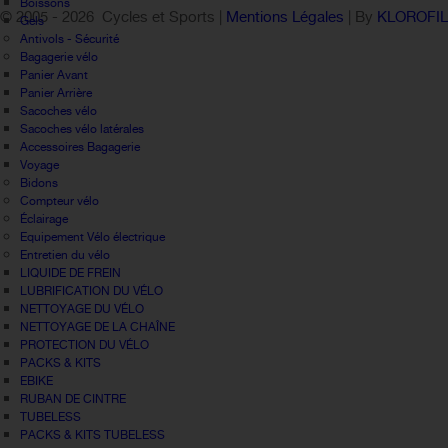
Boissons
© 2005 -
2026 Cycles et Sports |
Mentions Légales
| By
KLOROFI
Gels
Antivols - Sécurité
Bagagerie vélo
Panier Avant
Panier Arrière
Sacoches vélo
Sacoches vélo latérales
Accessoires Bagagerie
Voyage
Bidons
Compteur vélo
Éclairage
Equipement Vélo électrique
Entretien du vélo
LIQUIDE DE FREIN
LUBRIFICATION DU VÉLO
NETTOYAGE DU VÉLO
NETTOYAGE DE LA CHAÎNE
PROTECTION DU VÉLO
PACKS & KITS
EBIKE
RUBAN DE CINTRE
TUBELESS
PACKS & KITS TUBELESS