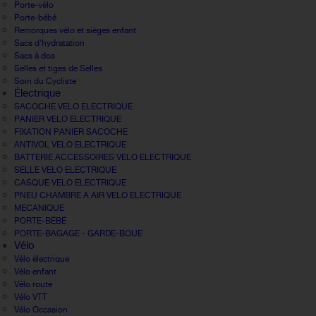
Porte-vélo
Porte-bébé
Remorques vélo et sièges enfant
Sacs d'hydratation
Sacs à dos
Selles et tiges de Selles
Soin du Cycliste
Électrique
SACOCHE VELO ELECTRIQUE
PANIER VELO ELECTRIQUE
FIXATION PANIER SACOCHE
ANTIVOL VELO ELECTRIQUE
BATTERIE ACCESSOIRES VELO ELECTRIQUE
SELLE VELO ELECTRIQUE
CASQUE VELO ELECTRIQUE
PNEU CHAMBRE A AIR VELO ELECTRIQUE
MECANIQUE
PORTE-BÉBÉ
PORTE-BAGAGE - GARDE-BOUE
Vélo
Vélo électrique
Vélo enfant
Vélo route
Vélo VTT
Vélo Occasion