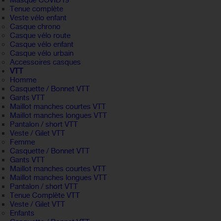
Masque COVID19
Tenue complète
Veste vélo enfant
Casque chrono
Casque vélo route
Casque vélo enfant
Casque vélo urbain
Accessoires casques
VTT
Homme
Casquette / Bonnet VTT
Gants VTT
Maillot manches courtes VTT
Maillot manches longues VTT
Pantalon / short VTT
Veste / Gilet VTT
Femme
Casquette / Bonnet VTT
Gants VTT
Maillot manches courtes VTT
Maillot manches longues VTT
Pantalon / short VTT
Tenue Complète VTT
Veste / Gilet VTT
Enfants