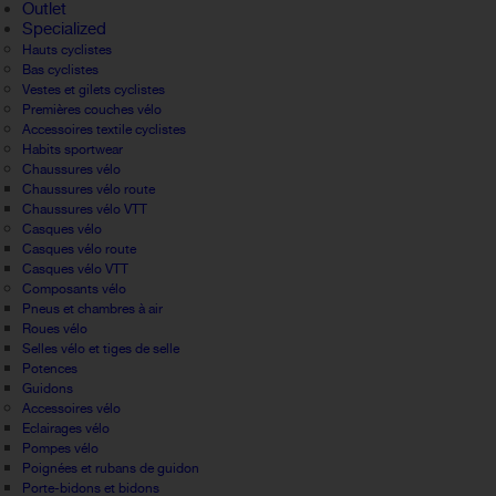
Outlet
Specialized
Hauts cyclistes
Bas cyclistes
Vestes et gilets cyclistes
Premières couches vélo
Accessoires textile cyclistes
Habits sportwear
Chaussures vélo
Chaussures vélo route
Chaussures vélo VTT
Casques vélo
Casques vélo route
Casques vélo VTT
Composants vélo
Pneus et chambres à air
Roues vélo
Selles vélo et tiges de selle
Potences
Guidons
Accessoires vélo
Eclairages vélo
Pompes vélo
Poignées et rubans de guidon
Porte-bidons et bidons