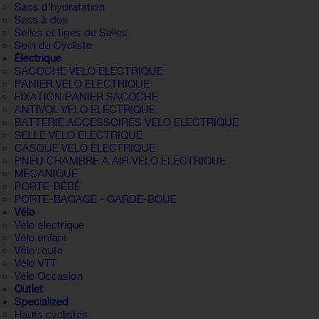
Sacs d'hydratation
Sacs à dos
Selles et tiges de Selles
Soin du Cycliste
Électrique
SACOCHE VELO ELECTRIQUE
PANIER VELO ELECTRIQUE
FIXATION PANIER SACOCHE
ANTIVOL VELO ELECTRIQUE
BATTERIE ACCESSOIRES VELO ELECTRIQUE
SELLE VELO ELECTRIQUE
CASQUE VELO ELECTRIQUE
PNEU CHAMBRE A AIR VELO ELECTRIQUE
MECANIQUE
PORTE-BÉBÉ
PORTE-BAGAGE - GARDE-BOUE
Vélo
Vélo électrique
Vélo enfant
Vélo route
Vélo VTT
Vélo Occasion
Outlet
Specialized
Hauts cyclistes