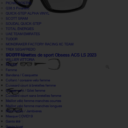
PICNIC POSTNL
Q36.5 Pinarello
QUICK-STEP ALPHA VINYL
SCOTT SRAM
SOUDAL QUICK-STEP
TOTAL ÉNERGIES
UAE TEAM EMIRATES
TUDOR
MONDRAKER FACTORY RACING XC TEAM
TREK SEGAFREDO
UCI World Tour
SCOTT lunettes de sport Obsess ACS LS 2023
WILLIER VITTORIA
Route
Femme
Bandana / Casquette
Collant / corsaire velo femme
Cuissard court à bretelles femme
Coupe-vent / Gilet femme
Cuissard court sans bretelles femme
Maillot vélo femme manches courtes
Maillot velo femme manches longues
Manchettes / Jambieres
Masque COVID19
Gants été
Gants hiver