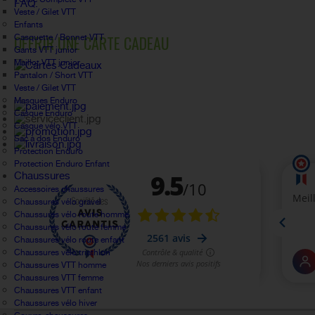
FAQ.
Veste / Gilet VTT
Enfants
OFFRIR UNE CARTE CADEAU
Casquette / Bonnet VTT
Gants VTT junior
Maillot VTT junior
Pantalon / Short VTT
Veste / Gilet VTT
Masques Enduro
Casque Enduro
Casque vélo VTT
Sac à dos Enduro
Protection Enduro
Protection Enduro Enfant
Chaussures
Accessoires chaussures
Chaussures vélo gravel
Chaussures vélo route homme
Chaussures vélo route femme
Chaussures vélo route enfant
Chaussures vélo triathlon
Chaussures VTT homme
Chaussures VTT femme
Chaussures VTT enfant
Chaussures vélo hiver