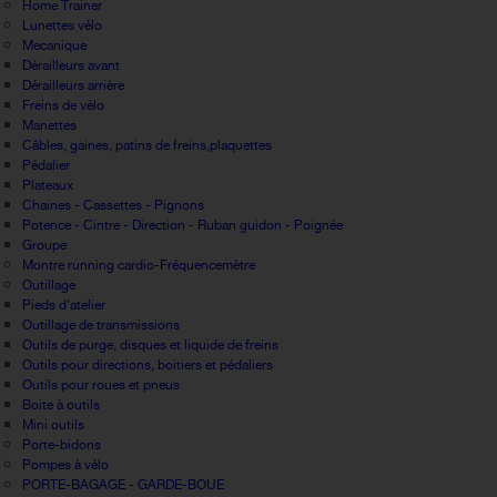
Home Trainer
Lunettes vélo
Mecanique
Dérailleurs avant
Dérailleurs arrière
Freins de vélo
Manettes
Câbles, gaines, patins de freins,plaquettes
Pédalier
Plateaux
Chaines - Cassettes - Pignons
Potence - Cintre - Direction - Ruban guidon - Poignée
Groupe
Montre running cardio-Fréquencemètre
Outillage
Pieds d'atelier
Outillage de transmissions
Outils de purge, disques et liquide de freins
Outils pour directions, boitiers et pédaliers
Outils pour roues et pneus
Boite à outils
Mini outils
Porte-bidons
Pompes à vélo
PORTE-BAGAGE - GARDE-BOUE