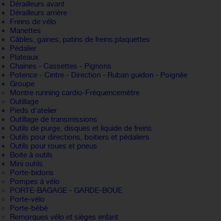
Dérailleurs avant
Dérailleurs arrière
Freins de vélo
Manettes
Câbles, gaines, patins de freins,plaquettes
Pédalier
Plateaux
Chaines - Cassettes - Pignons
Potence - Cintre - Direction - Ruban guidon - Poignée
Groupe
Montre running cardio-Fréquencemètre
Outillage
Pieds d'atelier
Outillage de transmissions
Outils de purge, disques et liquide de freins
Outils pour directions, boitiers et pédaliers
Outils pour roues et pneus
Boite à outils
Mini outils
Porte-bidons
Pompes à vélo
PORTE-BAGAGE - GARDE-BOUE
Porte-vélo
Porte-bébé
Remorques vélo et sièges enfant