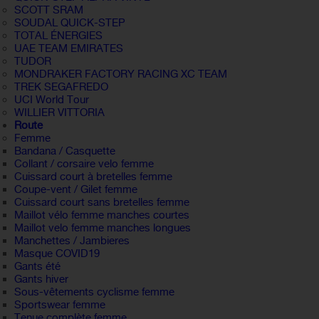
SCOTT SRAM
SOUDAL QUICK-STEP
TOTAL ÉNERGIES
UAE TEAM EMIRATES
TUDOR
MONDRAKER FACTORY RACING XC TEAM
TREK SEGAFREDO
UCI World Tour
WILLIER VITTORIA
Route
Femme
Bandana / Casquette
Collant / corsaire velo femme
Cuissard court à bretelles femme
Coupe-vent / Gilet femme
Cuissard court sans bretelles femme
Maillot vélo femme manches courtes
Maillot velo femme manches longues
Manchettes / Jambieres
Masque COVID19
Gants été
Gants hiver
Sous-vêtements cyclisme femme
Sportswear femme
Tenue complète femme