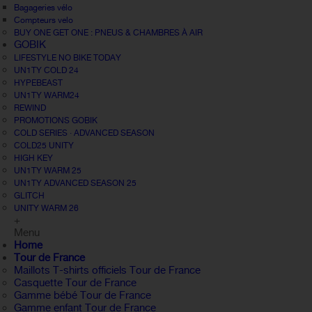
Bagageries vélo
Compteurs velo
BUY ONE GET ONE : PNEUS & CHAMBRES À AIR
GOBIK
LIFESTYLE NO BIKE TODAY
UN1TY COLD 24
HYPEBEAST
UN1TY WARM24
REWIND
PROMOTIONS GOBIK
COLD SERIES · ADVANCED SEASON
COLD25 UNITY
HIGH KEY
UN1TY WARM 25
UN1TY ADVANCED SEASON 25
GLITCH
UNITY WARM 26
+
Menu
Home
Tour de France
Maillots T-shirts officiels Tour de France
Casquette Tour de France
Gamme bébé Tour de France
Gamme enfant Tour de France