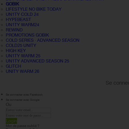
GOBIK
LIFESTYLE NO BIKE TODAY
UN1TY COLD 24
HYPEBEAST
UN1TY WARM24
REWIND
PROMOTIONS GOBIK
COLD SERIES · ADVANCED SEASON
COLD25 UNITY
HIGH KEY
UN1TY WARM 25
UN1TY ADVANCED SEASON 25
GLITCH
UNITY WARM 26
Se connec
Se connecter avec Facebook
Se connecter avec Google
Ou
Login
Mot de passe oublié ?