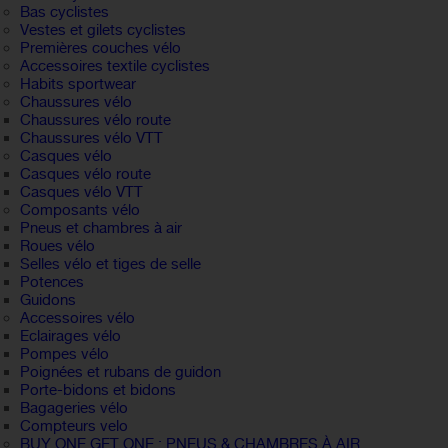
Bas cyclistes
Vestes et gilets cyclistes
Premières couches vélo
Accessoires textile cyclistes
Habits sportwear
Chaussures vélo
Chaussures vélo route
Chaussures vélo VTT
Casques vélo
Casques vélo route
Casques vélo VTT
Composants vélo
Pneus et chambres à air
Roues vélo
Selles vélo et tiges de selle
Potences
Guidons
Accessoires vélo
Eclairages vélo
Pompes vélo
Poignées et rubans de guidon
Porte-bidons et bidons
Bagageries vélo
Compteurs velo
BUY ONE GET ONE : PNEUS & CHAMBRES À AIR