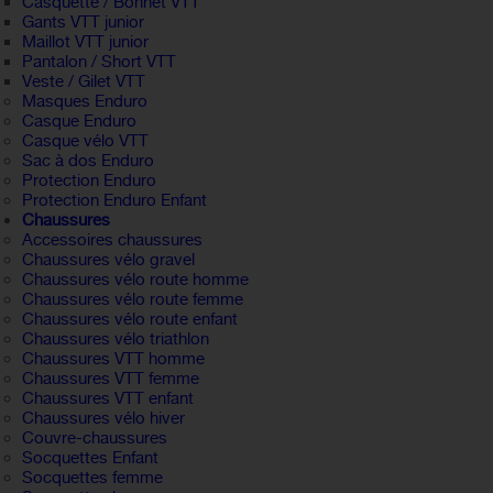
Casquette / Bonnet VTT
Gants VTT junior
Maillot VTT junior
Pantalon / Short VTT
Veste / Gilet VTT
Masques Enduro
Casque Enduro
Casque vélo VTT
Sac à dos Enduro
Protection Enduro
Protection Enduro Enfant
Chaussures
Accessoires chaussures
Chaussures vélo gravel
Chaussures vélo route homme
Chaussures vélo route femme
Chaussures vélo route enfant
Chaussures vélo triathlon
Chaussures VTT homme
Chaussures VTT femme
Chaussures VTT enfant
Chaussures vélo hiver
Couvre-chaussures
Socquettes Enfant
Socquettes femme