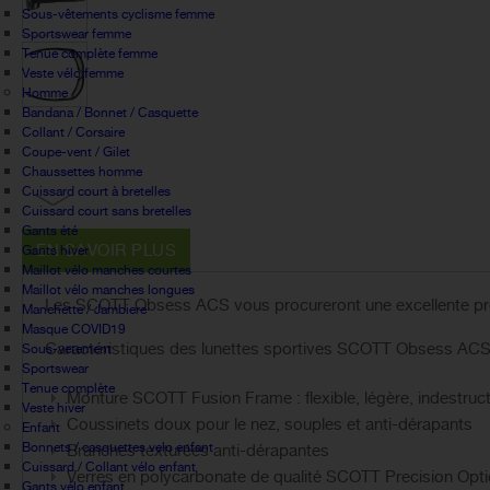
Sous-vêtements cyclisme femme
Sportswear femme
Tenue complète femme
Veste vélo femme
Homme
Bandana / Bonnet / Casquette
Collant / Corsaire
Coupe-vent / Gilet
Chaussettes homme
Cuissard court à bretelles
Cuissard court sans bretelles
Gants été
EN SAVOIR PLUS
Gants hiver
Maillot vélo manches courtes
Maillot vélo manches longues
Les SCOTT Obsess ACS vous procureront une excellente protect
Manchette / Jambiere
Masque COVID19
Caractéristiques des lunettes sportives SCOTT Obsess ACS
Sous-vetement
Sportswear
Tenue complète
Monture SCOTT Fusion Frame : flexible, légère, indestruct
Veste hiver
Coussinets doux pour le nez, souples et anti-dérapants
Enfant
Bonnets / casquettes velo enfant
Branches texturées anti-dérapantes
Cuissard / Collant vélo enfant
Verres en polycarbonate de qualité SCOTT Precision Optics
Gants vélo enfant