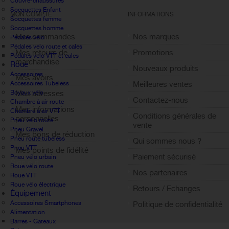
Couvre-chaussures
Socquettes Enfant
MON COMPTE
INFORMATIONS
Socquettes femme
Socquettes homme
Mes commandes
Nos marques
Pédales vélo
Pédales velo route et cales
Mes retours de
Promotions
Pédales velo VTT et cales
marchandise
Roue
Nouveaux produits
Accessoires
Mes avoirs
Accessoires Tubeless
Meilleures ventes
Boyaux vélo
Mes adresses
Contactez-nous
Chambre à air route
Mes informations
Chambre à air VTT
Conditions générales de
personnelles
Pneu vélo route
vente
Pneu Gravel
Mes bons de réduction
Pneu route tubeless
Qui sommes nous ?
Pneu VTT
Mes points de fidélité
Paiement sécurisé
Pneu vélo urbain
Sign out
Roue vélo route
Nos partenaires
Roue VTT
Roue vélo électrique
Retours / Echanges
Équipement
Accessoires Smartphones
Politique de confidentialité
Alimentation
Barres - Gateaux