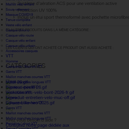
Système d'aération ACS pour une ventilation active
Maillot vélo enfant
Sous-vetement
Protection UV 100%
Masque COVID19
Inclus un étui sport thermoformé avec pochette microfibr
Tenue complète
Veste vélo enfant
30 AUTRES PRODUITS DANS LA MÊME CATÉGORIE :
Casque chrono
Casque vélo route
Casque vélo enfant
Casque vélo urbain
LES CLIENTS QUI ONT ACHETÉ CE PRODUIT ONT AUSSI ACHETÉ :
Accessoires casques
VTT
Homme
CATÉGORIES
Casquette / Bonnet VTT
Gants VTT
Maillot manches courtes VTT
Maillot manches longues VTT
Pantalon / short VTT
Veste / Gilet VTT
Femme
Casquette / Bonnet VTT
Gants VTT
FAQ
Maillot manches courtes VTT
Maillot manches longues VTT
Avez vous besoin d'aide ?
Pantalon / short VTT
Consultez notre page dédiée aux
Tenue Complète VTT