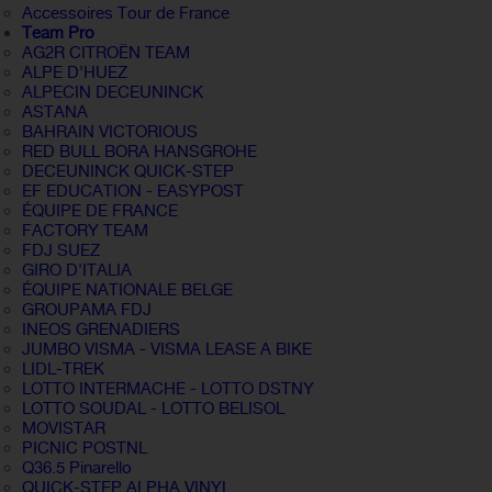
Accessoires Tour de France
Team Pro
AG2R CITROËN TEAM
ALPE D'HUEZ
ALPECIN DECEUNINCK
ASTANA
BAHRAIN VICTORIOUS
RED BULL BORA HANSGROHE
DECEUNINCK QUICK-STEP
EF EDUCATION - EASYPOST
ÉQUIPE DE FRANCE
FACTORY TEAM
FDJ SUEZ
GIRO D'ITALIA
ÉQUIPE NATIONALE BELGE
GROUPAMA FDJ
INEOS GRENADIERS
JUMBO VISMA - VISMA LEASE A BIKE
LIDL-TREK
LOTTO INTERMACHE - LOTTO DSTNY
LOTTO SOUDAL - LOTTO BELISOL
MOVISTAR
PICNIC POSTNL
Q36.5 Pinarello
QUICK-STEP ALPHA VINYL