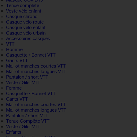
Masque COVID19
Tenue complète
Veste vélo enfant
Casque chrono
Casque vélo route
Casque vélo enfant
Casque vélo urbain
Accessoires casques
VTT
Homme
Casquette / Bonnet VTT
Gants VTT
Maillot manches courtes VTT
Maillot manches longues VTT
Pantalon / short VTT
Veste / Gilet VTT
Femme
Casquette / Bonnet VTT
Gants VTT
Maillot manches courtes VTT
Maillot manches longues VTT
Pantalon / short VTT
Tenue Complète VTT
Veste / Gilet VTT
Enfants