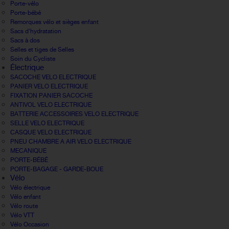
Porte-vélo
Porte-bébé
Remorques vélo et sièges enfant
Sacs d'hydratation
Sacs à dos
Selles et tiges de Selles
Soin du Cycliste
Électrique
SACOCHE VELO ELECTRIQUE
PANIER VELO ELECTRIQUE
FIXATION PANIER SACOCHE
ANTIVOL VELO ELECTRIQUE
BATTERIE ACCESSOIRES VELO ELECTRIQUE
SELLE VELO ELECTRIQUE
CASQUE VELO ELECTRIQUE
PNEU CHAMBRE A AIR VELO ELECTRIQUE
MECANIQUE
PORTE-BÉBÉ
PORTE-BAGAGE - GARDE-BOUE
Vélo
Vélo électrique
Vélo enfant
Vélo route
Vélo VTT
Vélo Occasion