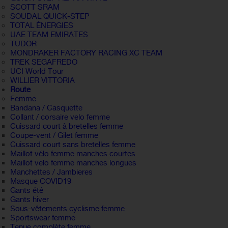
SCOTT SRAM
SOUDAL QUICK-STEP
TOTAL ÉNERGIES
UAE TEAM EMIRATES
TUDOR
MONDRAKER FACTORY RACING XC TEAM
TREK SEGAFREDO
UCI World Tour
WILLIER VITTORIA
Route
Femme
Bandana / Casquette
Collant / corsaire velo femme
Cuissard court à bretelles femme
Coupe-vent / Gilet femme
Cuissard court sans bretelles femme
Maillot vélo femme manches courtes
Maillot velo femme manches longues
Manchettes / Jambieres
Masque COVID19
Gants été
Gants hiver
Sous-vêtements cyclisme femme
Sportswear femme
Tenue complète femme