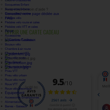
Couvre-chaussures
FAQ
Socquettes Enfant
Avez vous besoin d'aide ?
Socquettes femme
Consultez notre page dédiée aux
Socquettes homme
FAQ.
Pédales vélo
Pédales velo route et cales
Pédales velo VTT et cales
OFFRIR UNE CARTE CADEAU
Roue
Accessoires
Accessoires Tubeless
Boyaux vélo
Chambre à air route
Chambre à air VTT
Pneu vélo route
Pneu Gravel
Pneu route tubeless
Pneu VTT
Pneu vélo urbain
Roue vélo route
Roue VTT
Roue vélo électrique
Équipement
Accessoires Smartphones
Alimentation
Barres - Gateaux