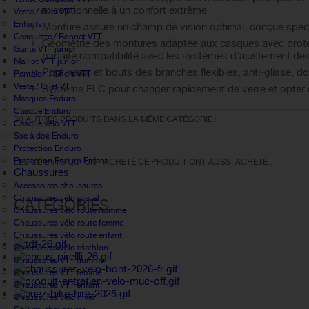
exceptionnelle à un confort extrême
Veste / Gilet VTT
Enfants
Monture assure un champ de vision optimal, conçue spéc
Casquette / Bonnet VTT
Géométrie des montures adaptée aux casques avec protec
Gants VTT junior
parfaite compatibilité avec les systèmes d’ajustement d
Maillot VTT junior
Pont nasal et bouts des branches flexibles, anti-glisse, d
Pantalon / Short VTT
Veste / Gilet VTT
Système ELC pour changer rapidement de verre et opter
Masques Enduro
Casque Enduro
30 AUTRES PRODUITS DANS LA MÊME CATÉGORIE :
Casque vélo VTT
Sac à dos Enduro
Protection Enduro
Protection Enduro Enfant
LES CLIENTS QUI ONT ACHETÉ CE PRODUIT ONT AUSSI ACHETÉ :
Chaussures
Accessoires chaussures
Chaussures vélo gravel
CATÉGORIES
Chaussures vélo route homme
Chaussures vélo route femme
Chaussures vélo route enfant
Chaussures vélo triathlon
Chaussures VTT homme
Chaussures VTT femme
Chaussures VTT enfant
Chaussures vélo hiver