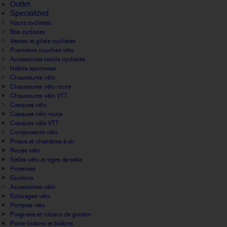
Outlet
Specialized
Hauts cyclistes
Bas cyclistes
Vestes et gilets cyclistes
Premières couches vélo
Accessoires textile cyclistes
Habits sportwear
Chaussures vélo
Chaussures vélo route
Chaussures vélo VTT
Casques vélo
Casques vélo route
Casques vélo VTT
Composants vélo
Pneus et chambres à air
Roues vélo
Selles vélo et tiges de selle
Potences
Guidons
Accessoires vélo
Eclairages vélo
Pompes vélo
Poignées et rubans de guidon
Porte-bidons et bidons