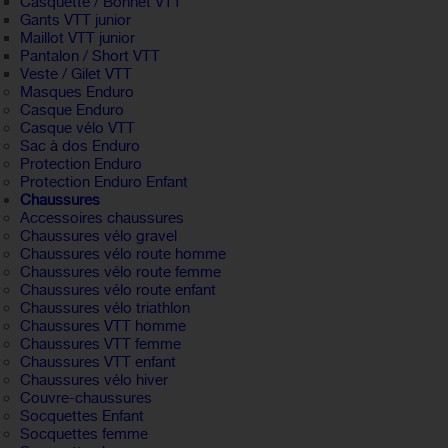
Casquette / Bonnet VTT
Gants VTT junior
Maillot VTT junior
Pantalon / Short VTT
Veste / Gilet VTT
Masques Enduro
Casque Enduro
Casque vélo VTT
Sac à dos Enduro
Protection Enduro
Protection Enduro Enfant
Chaussures
Accessoires chaussures
Chaussures vélo gravel
Chaussures vélo route homme
Chaussures vélo route femme
Chaussures vélo route enfant
Chaussures vélo triathlon
Chaussures VTT homme
Chaussures VTT femme
Chaussures VTT enfant
Chaussures vélo hiver
Couvre-chaussures
Socquettes Enfant
Socquettes femme