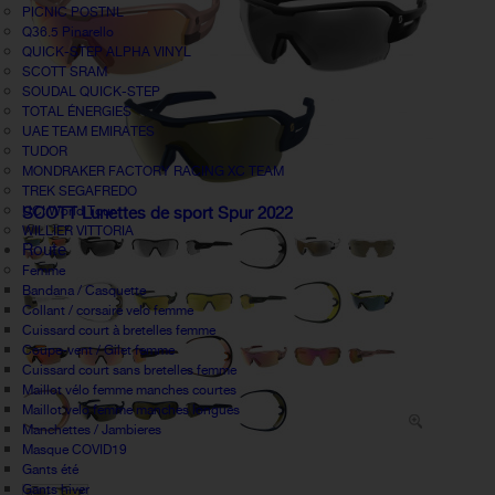
PICNIC POSTNL
Q36.5 Pinarello
QUICK-STEP ALPHA VINYL
SCOTT SRAM
SOUDAL QUICK-STEP
TOTAL ÉNERGIES
UAE TEAM EMIRATES
TUDOR
MONDRAKER FACTORY RACING XC TEAM
TREK SEGAFREDO
UCI World Tour
SCOTT Lunettes de sport Spur 2022
WILLIER VITTORIA
Route
Femme
Bandana / Casquette
Collant / corsaire velo femme
Cuissard court à bretelles femme
Coupe-vent / Gilet femme
Cuissard court sans bretelles femme
Maillot vélo femme manches courtes
Maillot velo femme manches longues
Manchettes / Jambieres
Masque COVID19
Gants été
Gants hiver