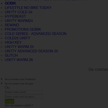
GOBIK
LIFESTYLE NO BIKE TODAY
UN1TY COLD 24
HYPEBEAST
UN1TY WARM24
REWIND
PROMOTIONS GOBIK
COLD SERIES · ADVANCED SEASON
COLD25 UNITY
HIGH KEY
UN1TY WARM 25
UN1TY ADVANCED SEASON 25
GLITCH
UNITY WARM 26
Se connec
Se connecter avec Facebook
Se connecter avec Google
Ou
Login
Mot de passe oublié ?