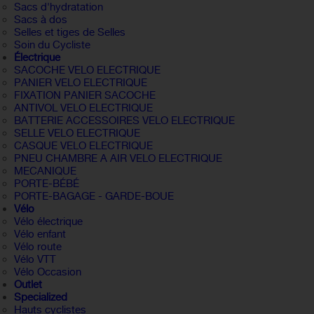
Sacs d'hydratation
Sacs à dos
Selles et tiges de Selles
Soin du Cycliste
Électrique
SACOCHE VELO ELECTRIQUE
PANIER VELO ELECTRIQUE
FIXATION PANIER SACOCHE
ANTIVOL VELO ELECTRIQUE
BATTERIE ACCESSOIRES VELO ELECTRIQUE
SELLE VELO ELECTRIQUE
CASQUE VELO ELECTRIQUE
PNEU CHAMBRE A AIR VELO ELECTRIQUE
MECANIQUE
PORTE-BÉBÉ
PORTE-BAGAGE - GARDE-BOUE
Vélo
Vélo électrique
Vélo enfant
Vélo route
Vélo VTT
Vélo Occasion
Outlet
Specialized
Hauts cyclistes