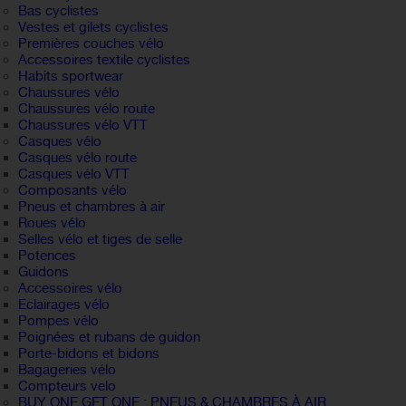
Bas cyclistes
Vestes et gilets cyclistes
Premières couches vélo
Accessoires textile cyclistes
Habits sportwear
Chaussures vélo
Chaussures vélo route
Chaussures vélo VTT
Casques vélo
Casques vélo route
Casques vélo VTT
Composants vélo
Pneus et chambres à air
Roues vélo
Selles vélo et tiges de selle
Potences
Guidons
Accessoires vélo
Eclairages vélo
Pompes vélo
Poignées et rubans de guidon
Porte-bidons et bidons
Bagageries vélo
Compteurs velo
BUY ONE GET ONE : PNEUS & CHAMBRES À AIR