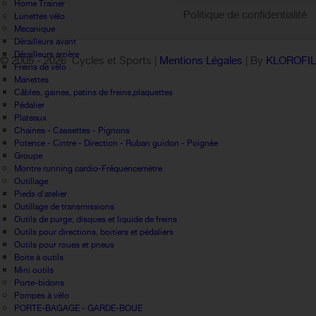
Home Trainer
Politique de confidentialité
Lunettes vélo
Mecanique
Dérailleurs avant
Dérailleurs arrière
© 2005 -
2026 Cycles et Sports |
Mentions Légales
| By
KLOROFI
Freins de vélo
Manettes
Câbles, gaines, patins de freins,plaquettes
Pédalier
Plateaux
Chaines - Cassettes - Pignons
Potence - Cintre - Direction - Ruban guidon - Poignée
Groupe
Montre running cardio-Fréquencemètre
Outillage
Pieds d'atelier
Outillage de transmissions
Outils de purge, disques et liquide de freins
Outils pour directions, boitiers et pédaliers
Outils pour roues et pneus
Boite à outils
Mini outils
Porte-bidons
Pompes à vélo
PORTE-BAGAGE - GARDE-BOUE