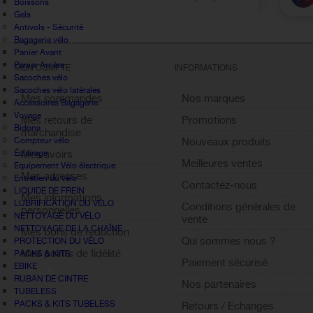
Boissons
Gels
Antivols - Sécurité
Bagagerie vélo
Panier Avant
Panier Arrière
MON COMPTE
INFORMATIONS
Sacoches vélo
Sacoches vélo latérales
Mes commandes
Nos marques
Accessoires Bagagerie
Voyage
Mes retours de
Promotions
Bidons
marchandise
Compteur vélo
Nouveaux produits
Éclairage
Mes avoirs
Meilleures ventes
Equipement Vélo électrique
Mes adresses
Entretien du vélo
Contactez-nous
LIQUIDE DE FREIN
Mes informations
LUBRIFICATION DU VÉLO
Conditions générales de
personnelles
NETTOYAGE DU VÉLO
vente
NETTOYAGE DE LA CHAÎNE
Mes bons de réduction
Qui sommes nous ?
PROTECTION DU VÉLO
Mes points de fidélité
PACKS & KITS
Paiement sécurisé
EBIKE
Sign out
RUBAN DE CINTRE
Nos partenaires
TUBELESS
PACKS & KITS TUBELESS
Retours / Echanges