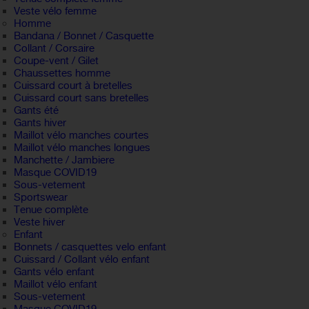
Veste vélo femme
Homme
Bandana / Bonnet / Casquette
Collant / Corsaire
Coupe-vent / Gilet
Chaussettes homme
Cuissard court à bretelles
Cuissard court sans bretelles
Gants été
Gants hiver
Maillot vélo manches courtes
Maillot vélo manches longues
Manchette / Jambiere
Masque COVID19
Sous-vetement
Sportswear
Tenue complète
Veste hiver
Enfant
Bonnets / casquettes velo enfant
Cuissard / Collant vélo enfant
Gants vélo enfant
Maillot vélo enfant
Sous-vetement