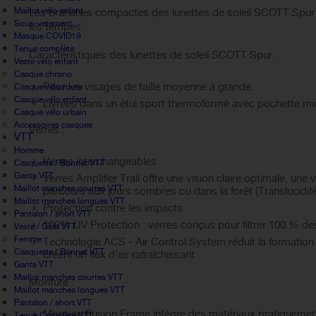
Maillot vélo enfant
Les branches compactes des lunettes de soleil SCOTT Spur 
Sous-vetement
les tempes.
Masque COVID19
Tenue complète
Caractéristiques des lunettes de soleil SCOTT Spur :
Veste vélo enfant
Casque chrono
Pour les visages de taille moyenne à grande
Casque vélo route
Casque vélo enfant
Livrées dans un étui sport thermoformé avec pochette mi
Casque vélo urbain
Accessoires casques
Verres :
VTT
Homme
Verres interchangeables
Casquette / Bonnet VTT
Gants VTT
Verres Amplifier Trail offre une vision claire optimale, un
Maillot manches courtes VTT
parcours aux jours sombres ou dans la forêt (Translucidi
Maillot manches longues VTT
Protection contre les impacts
Pantalon / short VTT
100% UV Protection : verres conçus pour filtrer 100 % de
Veste / Gilet VTT
Femme
Technologie ACS - Air Control System réduit la formation d
Casquette / Bonnet VTT
créent un flux d’air rafraîchissant
Gants VTT
Maillot manches courtes VTT
Monture :
Maillot manches longues VTT
Pantalon / short VTT
Monture Fusion Frame intègre des matériaux pratiquement ind
Tenue Complète VTT