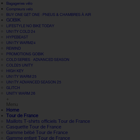
Bagageries vélo
Compteurs velo
BUY ONE GET ONE : PNEUS & CHAMBRES À AIR
GOBIK
LIFESTYLE NO BIKE TODAY
UN1TY COLD 24
HYPEBEAST
UN1TY WARM24
REWIND
PROMOTIONS GOBIK
COLD SERIES · ADVANCED SEASON
COLD25 UNITY
HIGH KEY
UN1TY WARM 25
UN1TY ADVANCED SEASON 25
GLITCH
UNITY WARM 26
+
Menu
Home
Tour de France
Maillots T-shirts officiels Tour de France
Casquette Tour de France
Gamme bébé Tour de France
Gamme enfant Tour de France