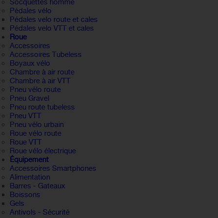
Socquettes homme
Pédales vélo
Pédales velo route et cales
Pédales velo VTT et cales
Roue
Accessoires
Accessoires Tubeless
Boyaux vélo
Chambre à air route
Chambre à air VTT
Pneu vélo route
Pneu Gravel
Pneu route tubeless
Pneu VTT
Pneu vélo urbain
Roue vélo route
Roue VTT
Roue vélo électrique
Équipement
Accessoires Smartphones
Alimentation
Barres - Gateaux
Boissons
Gels
Antivols - Sécurité