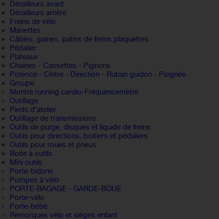
Dérailleurs avant
Dérailleurs arrière
Freins de vélo
Manettes
Câbles, gaines, patins de freins,plaquettes
Pédalier
Plateaux
Chaines - Cassettes - Pignons
Potence - Cintre - Direction - Ruban guidon - Poignée
Groupe
Montre running cardio-Fréquencemètre
Outillage
Pieds d'atelier
Outillage de transmissions
Outils de purge, disques et liquide de freins
Outils pour directions, boitiers et pédaliers
Outils pour roues et pneus
Boite à outils
Mini outils
Porte-bidons
Pompes à vélo
PORTE-BAGAGE - GARDE-BOUE
Porte-vélo
Porte-bébé
Remorques vélo et sièges enfant