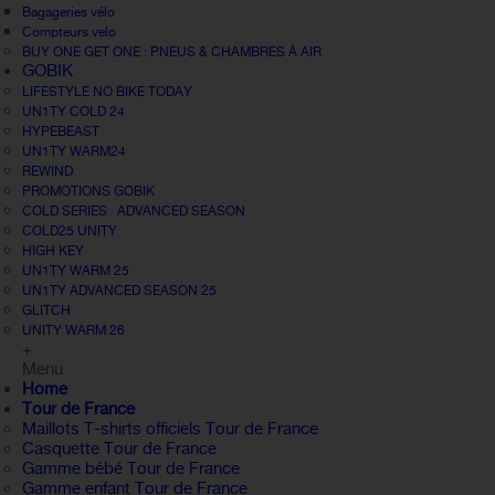
Bagageries vélo
Compteurs velo
BUY ONE GET ONE : PNEUS & CHAMBRES À AIR
GOBIK
LIFESTYLE NO BIKE TODAY
UN1TY COLD 24
HYPEBEAST
UN1TY WARM24
REWIND
PROMOTIONS GOBIK
COLD SERIES · ADVANCED SEASON
COLD25 UNITY
HIGH KEY
UN1TY WARM 25
UN1TY ADVANCED SEASON 25
GLITCH
UNITY WARM 26
+
Menu
Home
Tour de France
Maillots T-shirts officiels Tour de France
Casquette Tour de France
Gamme bébé Tour de France
Gamme enfant Tour de France