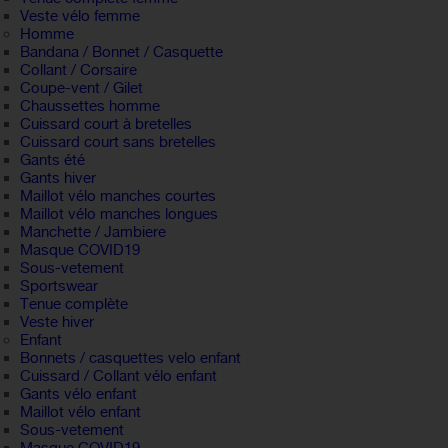
Veste vélo femme
Homme
Bandana / Bonnet / Casquette
Collant / Corsaire
Coupe-vent / Gilet
Chaussettes homme
Cuissard court à bretelles
Cuissard court sans bretelles
Gants été
Gants hiver
Maillot vélo manches courtes
Maillot vélo manches longues
Manchette / Jambiere
Masque COVID19
Sous-vetement
Sportswear
Tenue complète
Veste hiver
Enfant
Bonnets / casquettes velo enfant
Cuissard / Collant vélo enfant
Gants vélo enfant
Maillot vélo enfant
Sous-vetement