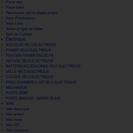
Porte-vélo
Porte-bébé
Remorques vélo et sièges enfant
Sacs d'hydratation
Sacs à dos
Selles et tiges de Selles
Soin du Cycliste
Électrique
SACOCHE VELO ELECTRIQUE
PANIER VELO ELECTRIQUE
FIXATION PANIER SACOCHE
ANTIVOL VELO ELECTRIQUE
BATTERIE ACCESSOIRES VELO ELECTRIQUE
SELLE VELO ELECTRIQUE
CASQUE VELO ELECTRIQUE
PNEU CHAMBRE A AIR VELO ELECTRIQUE
MECANIQUE
PORTE-BÉBÉ
PORTE-BAGAGE - GARDE-BOUE
Vélo
Vélo électrique
Vélo enfant
Vélo route
Vélo VTT
Vélo Occasion