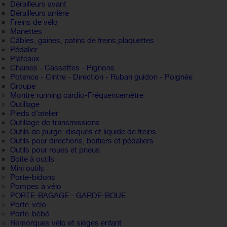
Dérailleurs avant
Dérailleurs arrière
Freins de vélo
Manettes
Câbles, gaines, patins de freins,plaquettes
Pédalier
Plateaux
Chaines - Cassettes - Pignons
Potence - Cintre - Direction - Ruban guidon - Poignée
Groupe
Montre running cardio-Fréquencemètre
Outillage
Pieds d'atelier
Outillage de transmissions
Outils de purge, disques et liquide de freins
Outils pour directions, boitiers et pédaliers
Outils pour roues et pneus
Boite à outils
Mini outils
Porte-bidons
Pompes à vélo
PORTE-BAGAGE - GARDE-BOUE
Porte-vélo
Porte-bébé
Remorques vélo et sièges enfant