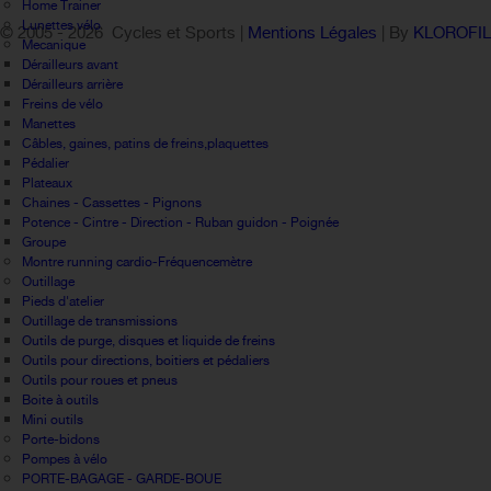
Home Trainer
Lunettes vélo
© 2005 -
2026 Cycles et Sports |
Mentions Légales
| By
KLOROFI
Mecanique
Dérailleurs avant
Dérailleurs arrière
Freins de vélo
Manettes
Câbles, gaines, patins de freins,plaquettes
Pédalier
Plateaux
Chaines - Cassettes - Pignons
Potence - Cintre - Direction - Ruban guidon - Poignée
Groupe
Montre running cardio-Fréquencemètre
Outillage
Pieds d'atelier
Outillage de transmissions
Outils de purge, disques et liquide de freins
Outils pour directions, boitiers et pédaliers
Outils pour roues et pneus
Boite à outils
Mini outils
Porte-bidons
Pompes à vélo
PORTE-BAGAGE - GARDE-BOUE