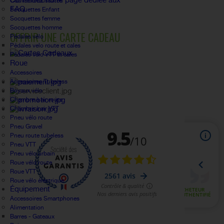
Consultez notre page dédiée aux
Couvre-chaussures
FAQ.
Socquettes Enfant
Socquettes femme
Socquettes homme
OFFRIR UNE CARTE CADEAU
Pédales vélo
Pédales velo route et cales
Pédales velo VTT et cales
Roue
Accessoires
Accessoires Tubeless
Boyaux vélo
Chambre à air route
Chambre à air VTT
Pneu vélo route
Pneu Gravel
Pneu route tubeless
Pneu VTT
Pneu vélo urbain
Roue vélo route
Roue VTT
Roue vélo électrique
Équipement
Accessoires Smartphones
Alimentation
Barres - Gateaux