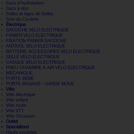
Sacs d'hydratation
Sacs à dos
Selles et tiges de Selles
Soin du Cycliste
Électrique
SACOCHE VELO ELECTRIQUE
PANIER VELO ELECTRIQUE
FIXATION PANIER SACOCHE
ANTIVOL VELO ELECTRIQUE
BATTERIE ACCESSOIRES VELO ELECTRIQUE
SELLE VELO ELECTRIQUE
CASQUE VELO ELECTRIQUE
PNEU CHAMBRE A AIR VELO ELECTRIQUE
MECANIQUE
PORTE-BÉBÉ
PORTE-BAGAGE - GARDE-BOUE
Vélo
Vélo électrique
Vélo enfant
Vélo route
Vélo VTT
Vélo Occasion
Outlet
Specialized
Hauts cyclistes