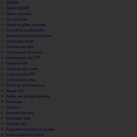
Outlet
Specialized
Hauts cyclistes
Bas cyclistes
Vestes et gilets cyclistes
Premières couches vélo
Accessoires textile cyclistes
Habits sportwear
Chaussures vélo
Chaussures vélo route
Chaussures vélo VTT
Casques vélo
Casques vélo route
Casques vélo VTT
Composants vélo
Pneus et chambres à air
Roues vélo
Selles vélo et tiges de selle
Potences
Guidons
Accessoires vélo
Eclairages vélo
Pompes vélo
Poignées et rubans de guidon
Porte-bidons et bidons