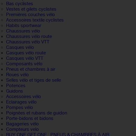
Bas cyclistes
Vestes et gilets cyclistes
Premières couches vélo
Accessoires textile cyclistes
Habits sportwear
Chaussures vélo
Chaussures vélo route
Chaussures vélo VTT
Casques vélo
Casques vélo route
Casques vélo VTT
Composants vélo
Pneus et chambres à air
Roues vélo
Selles vélo et tiges de selle
Potences
Guidons
Accessoires vélo
Eclairages vélo
Pompes vélo
Poignées et rubans de guidon
Porte-bidons et bidons
Bagageries vélo
Compteurs velo
BUY ONE GET ONE : PNEUS & CHAMBRES À AIR