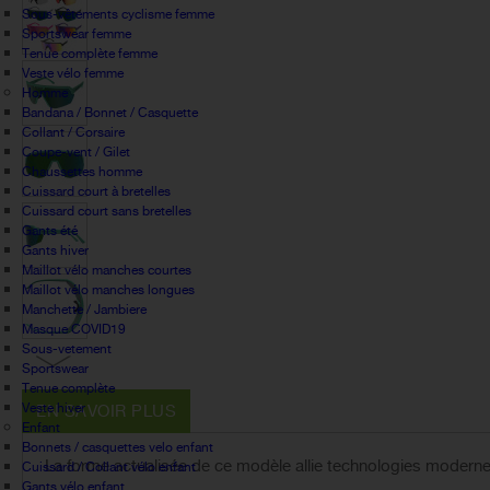
Sous-vêtements cyclisme femme
Sportswear femme
Tenue complète femme
Veste vélo femme
Homme
Bandana / Bonnet / Casquette
Collant / Corsaire
Coupe-vent / Gilet
Chaussettes homme
Cuissard court à bretelles
Cuissard court sans bretelles
Gants été
Gants hiver
Maillot vélo manches courtes
Maillot vélo manches longues
Manchette / Jambiere
Masque COVID19
Sous-vetement
Sportswear
Tenue complète
Veste hiver
EN SAVOIR PLUS
Enfant
Bonnets / casquettes velo enfant
La forme actualisée de ce modèle allie technologies modernes
Cuissard / Collant vélo enfant
Gants vélo enfant