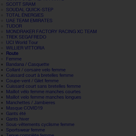
SCOTT SRAM
SOUDAL QUICK-STEP
TOTAL ÉNERGIES
UAE TEAM EMIRATES
TUDOR
MONDRAKER FACTORY RACING XC TEAM
TREK SEGAFREDO
UCI World Tour
WILLIER VITTORIA
Route
Femme
Bandana / Casquette
Collant / corsaire velo femme
Cuissard court à bretelles femme
Coupe-vent / Gilet femme
Cuissard court sans bretelles femme
Maillot vélo femme manches courtes
Maillot velo femme manches longues
Manchettes / Jambieres
Masque COVID19
Gants été
Gants hiver
Sous-vêtements cyclisme femme
Sportswear femme
Tenue complète femme