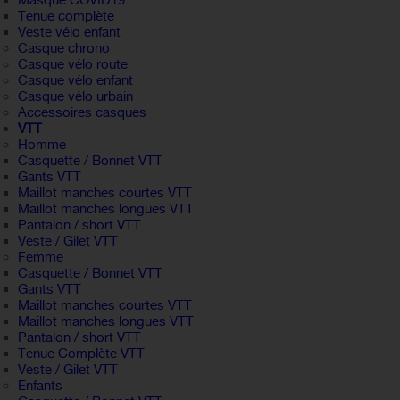
Masque COVID19
Tenue complète
Veste vélo enfant
Casque chrono
Casque vélo route
Casque vélo enfant
Casque vélo urbain
Accessoires casques
VTT
Homme
Casquette / Bonnet VTT
Gants VTT
Maillot manches courtes VTT
Maillot manches longues VTT
Pantalon / short VTT
Veste / Gilet VTT
Femme
Casquette / Bonnet VTT
Gants VTT
Maillot manches courtes VTT
Maillot manches longues VTT
Pantalon / short VTT
Tenue Complète VTT
Veste / Gilet VTT
Enfants