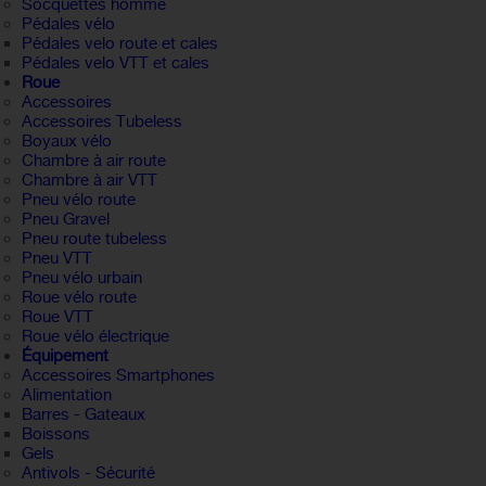
Socquettes homme
Pédales vélo
Pédales velo route et cales
Pédales velo VTT et cales
Roue
Accessoires
Accessoires Tubeless
Boyaux vélo
Chambre à air route
Chambre à air VTT
Pneu vélo route
Pneu Gravel
Pneu route tubeless
Pneu VTT
Pneu vélo urbain
Roue vélo route
Roue VTT
Roue vélo électrique
Équipement
Accessoires Smartphones
Alimentation
Barres - Gateaux
Boissons
Gels
Antivols - Sécurité