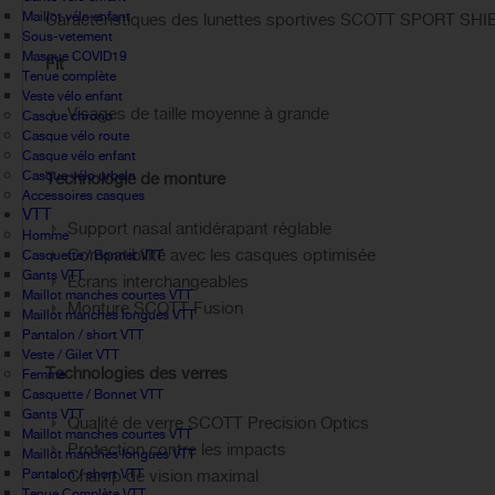
Maillot vélo enfant
Caractéristiques des lunettes sportives SCOTT SPORT SHIE
Sous-vetement
Masque COVID19
Fit
Tenue complète
Veste vélo enfant
Visages de taille moyenne à grande
Casque chrono
Casque vélo route
Casque vélo enfant
Casque vélo urbain
Technologie de monture
Accessoires casques
VTT
Support nasal antidérapant réglable
Homme
Compatibilité avec les casques optimisée
Casquette / Bonnet VTT
Gants VTT
Écrans interchangeables
Maillot manches courtes VTT
Monture SCOTT Fusion
Maillot manches longues VTT
Pantalon / short VTT
Veste / Gilet VTT
Technologies des verres
Femme
Casquette / Bonnet VTT
Gants VTT
Qualité de verre SCOTT Precision Optics
Maillot manches courtes VTT
Protection contre les impacts
Maillot manches longues VTT
Pantalon / short VTT
Champ de vision maximal
Tenue Complète VTT