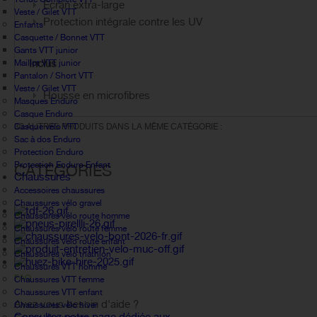
Écran extra-large
Veste / Gilet VTT
Protection intégrale contre les UV
Enfants
Casquette / Bonnet VTT
Gants VTT junior
Inclus
Maillot VTT junior
Pantalon / Short VTT
Veste / Gilet VTT
Housse en microfibres
Masques Enduro
Casque Enduro
Casque vélo VTT
30 AUTRES PRODUITS DANS LA MÊME CATÉGORIE :
Sac à dos Enduro
Protection Enduro
Protection Enduro Enfant
CATÉGORIES
Chaussures
Accessoires chaussures
Chaussures vélo gravel
Chaussures vélo route homme
Chaussures vélo route femme
Chaussures vélo route enfant
Chaussures vélo triathlon
Chaussures VTT homme
FAQ
Chaussures VTT femme
Chaussures VTT enfant
Avez vous besoin d'aide ?
Chaussures vélo hiver