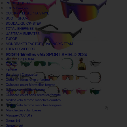
PICNIC POSTNL
Q36.5 Pinarello
QUICK-STEP ALPHA VINYL
SCOTT SRAM
SOUDAL QUICK-STEP
TOTAL ÉNERGIES
UAE TEAM EMIRATES
TUDOR
MONDRAKER FACTORY RACING XC TEAM
TREK SEGAFREDO
UCI World Tour
SCOTT lunettes vélo SPORT SHIELD 2024
WILLIER VITTORIA
Route
Femme
Bandana / Casquette
Collant / corsaire velo femme
Cuissard court à bretelles femme
Coupe-vent / Gilet femme
Cuissard court sans bretelles femme
Maillot vélo femme manches courtes
Maillot velo femme manches longues
Manchettes / Jambieres
Masque COVID19
Gants été
Gants hiver