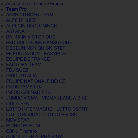
Accessoires Tour de France
Team Pro
AG2R CITROËN TEAM
ALPE D'HUEZ
ALPECIN DECEUNINCK
ASTANA
BAHRAIN VICTORIOUS
RED BULL BORA HANSGROHE
DECEUNINCK QUICK-STEP
EF EDUCATION - EASYPOST
ÉQUIPE DE FRANCE
FACTORY TEAM
FDJ SUEZ
GIRO D'ITALIA
ÉQUIPE NATIONALE BELGE
GROUPAMA FDJ
INEOS GRENADIERS
JUMBO VISMA - VISMA LEASE A BIKE
LIDL-TREK
LOTTO INTERMACHE - LOTTO DSTNY
LOTTO SOUDAL - LOTTO BELISOL
MOVISTAR
PICNIC POSTNL
Q36.5 Pinarello
QUICK-STEP ALPHA VINYL