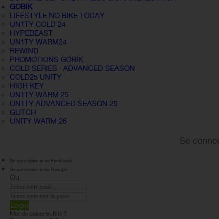
GOBIK
LIFESTYLE NO BIKE TODAY
UN1TY COLD 24
HYPEBEAST
UN1TY WARM24
REWIND
PROMOTIONS GOBIK
COLD SERIES · ADVANCED SEASON
COLD25 UNITY
HIGH KEY
UN1TY WARM 25
UN1TY ADVANCED SEASON 25
GLITCH
UNITY WARM 26
Se connec
Se connecter avec Facebook
Se connecter avec Google
Ou
Login
Mot de passe oublié ?