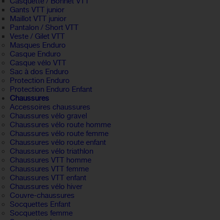
Casquette / Bonnet VTT
Gants VTT junior
Maillot VTT junior
Pantalon / Short VTT
Veste / Gilet VTT
Masques Enduro
Casque Enduro
Casque vélo VTT
Sac à dos Enduro
Protection Enduro
Protection Enduro Enfant
Chaussures
Accessoires chaussures
Chaussures vélo gravel
Chaussures vélo route homme
Chaussures vélo route femme
Chaussures vélo route enfant
Chaussures vélo triathlon
Chaussures VTT homme
Chaussures VTT femme
Chaussures VTT enfant
Chaussures vélo hiver
Couvre-chaussures
Socquettes Enfant
Socquettes femme