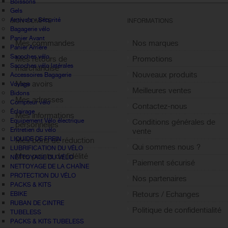
Boissons
Gels
Antivols - Sécurité
MON COMPTE
INFORMATIONS
Bagagerie vélo
Panier Avant
Mes commandes
Nos marques
Panier Arrière
Sacoches vélo
Mes retours de
Promotions
Sacoches vélo latérales
marchandise
Nouveaux produits
Accessoires Bagagerie
Mes avoirs
Voyage
Meilleures ventes
Bidons
Mes adresses
Compteur vélo
Contactez-nous
Éclairage
Mes informations
Equipement Vélo électrique
Conditions générales de
personnelles
Entretien du vélo
vente
LIQUIDE DE FREIN
Mes bons de réduction
Qui sommes nous ?
LUBRIFICATION DU VÉLO
Mes points de fidélité
NETTOYAGE DU VÉLO
Paiement sécurisé
NETTOYAGE DE LA CHAÎNE
Sign out
PROTECTION DU VÉLO
Nos partenaires
PACKS & KITS
Retours / Echanges
EBIKE
RUBAN DE CINTRE
Politique de confidentialité
TUBELESS
PACKS & KITS TUBELESS