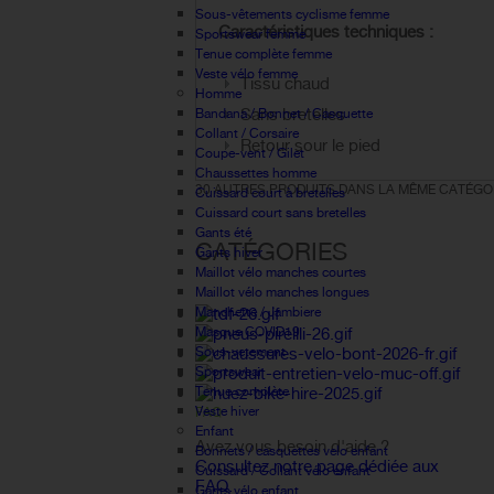
Sous-vêtements cyclisme femme
Caractéristiques techniques :
Sportswear femme
Tenue complète femme
Veste vélo femme
Tissu chaud
Homme
Sans bretelles
Bandana / Bonnet / Casquette
Collant / Corsaire
Retour sour le pied
Coupe-vent / Gilet
Chaussettes homme
30 AUTRES PRODUITS DANS LA MÊME CATÉGOR
Cuissard court à bretelles
Cuissard court sans bretelles
Gants été
CATÉGORIES
Gants hiver
Maillot vélo manches courtes
Maillot vélo manches longues
Manchette / Jambiere
Masque COVID19
Sous-vetement
Sportswear
Tenue complète
Veste hiver
FAQ
Enfant
Avez vous besoin d'aide ?
Bonnets / casquettes velo enfant
Consultez notre page dédiée aux
Cuissard / Collant vélo enfant
FAQ.
Gants vélo enfant