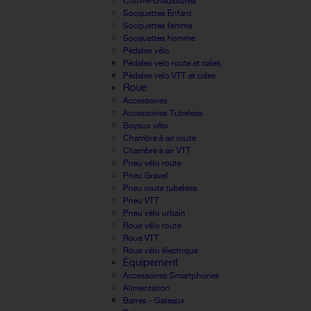
Couvre-chaussures
Socquettes Enfant
Socquettes femme
Socquettes homme
Pédales vélo
Pédales velo route et cales
Pédales velo VTT et cales
Roue
Accessoires
Accessoires Tubeless
Boyaux vélo
Chambre à air route
Chambre à air VTT
Pneu vélo route
Pneu Gravel
Pneu route tubeless
Pneu VTT
Pneu vélo urbain
Roue vélo route
Roue VTT
Roue vélo électrique
Équipement
Accessoires Smartphones
Alimentation
Barres - Gateaux