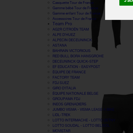
J'ac
Casquette Tour de France
Gamme bébé Tour de France
Gamme enfant Tour de France
Accessoires Tour de France
Team Pro
AG2R CITROËN TEAM
ALPE D'HUEZ
ALPECIN DECEUNINCK
ASTANA
BAHRAIN VICTORIOUS
RED BULL BORA HANSGROHE
DECEUNINCK QUICK-STEP
EF EDUCATION - EASYPOST
ÉQUIPE DE FRANCE
FACTORY TEAM
FDJ SUEZ
GIRO D'ITALIA
ÉQUIPE NATIONALE BELGE
GROUPAMA FDJ
INEOS GRENADIERS
JUMBO VISMA - VISMA LEASE A BIKE
LIDL-TREK
LOTTO INTERMACHE - LOTTO DSTNY
LOTTO SOUDAL - LOTTO BELISOL
MOVISTAR