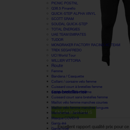
PICNIC POSTNL
Q36.5 Pinarello
QUICK-STEP ALPHA VINYL
SCOTT SRAM
SOUDAL QUICK-STEP
TOTAL ÉNERGIES
UAE TEAM EMIRATES
TUDOR
MONDRAKER FACTORY RACING XC TEAM
TREK SEGAFREDO
UCI World Tour
WILLIER VITTORIA
Route
Femme
Bandana / Casquette
Collant / corsaire velo femme
Cuissard court à bretelles femme
sans bretelles noir
Coupe-vent / Gilet femme
Cuissard court sans bretelles femme
Maillot vélo femme manches courtes
Maillot velo femme manches longues
EN SAVOIR PLUS
Manchettes / Jambieres
Masque COVID19
Gants été
Excellent rapport qualité prix pour ce 
Gants hiver