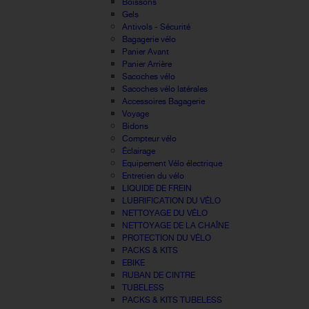
Boissons
Gels
Antivols - Sécurité
Bagagerie vélo
Panier Avant
Panier Arrière
Sacoches vélo
Sacoches vélo latérales
Accessoires Bagagerie
Voyage
Bidons
Compteur vélo
Éclairage
Equipement Vélo électrique
Entretien du vélo
LIQUIDE DE FREIN
LUBRIFICATION DU VÉLO
NETTOYAGE DU VÉLO
NETTOYAGE DE LA CHAÎNE
PROTECTION DU VÉLO
PACKS & KITS
EBIKE
RUBAN DE CINTRE
TUBELESS
PACKS & KITS TUBELESS