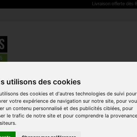
Livraison offerte dès 80€ d'achat
Corsaire
>
Collant sans bretelles noir
s utilisons des cookies
EN PROMO !
tilisons des cookies et d'autres technologies de suivi pour
COLLANT S
rer votre expérience de navigation sur notre site, pour vo
NOIR
r un contenu personnalisé et des publicités ciblées, pour
Référence :
5181
er le trafic de notre site et pour comprendre la provenanc
siteurs.
Excellent rapport qua
Taille :