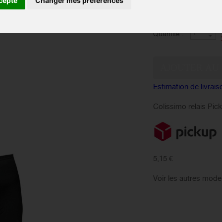
cepte
Changer mes préférences
EN 
Disponibilité :
Quantité :
Estimation de livrais
Colissimo relais Pic
5,15 €
Voir les autres mode