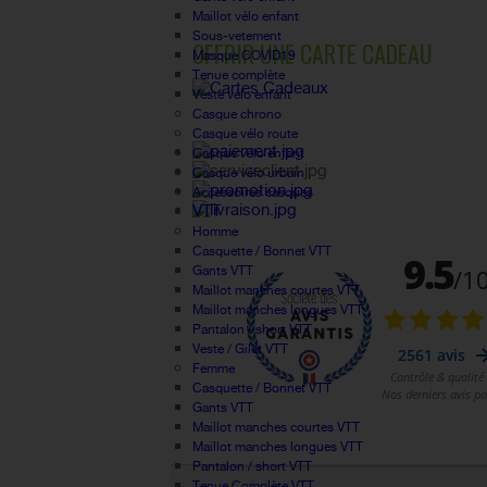
Maillot vélo enfant
Sous-vetement
OFFRIR UNE CARTE CADEAU
Masque COVID19
Tenue complète
Veste vélo enfant
Casque chrono
Casque vélo route
Casque vélo enfant
Casque vélo urbain
Accessoires casques
VTT
Homme
Casquette / Bonnet VTT
Gants VTT
Maillot manches courtes VTT
Maillot manches longues VTT
Pantalon / short VTT
Veste / Gilet VTT
Femme
Casquette / Bonnet VTT
Gants VTT
Maillot manches courtes VTT
Maillot manches longues VTT
Pantalon / short VTT
Tenue Complète VTT