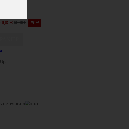
STOCK
30,05 €
60,10 €
-50%
on
kUp
s de livraison