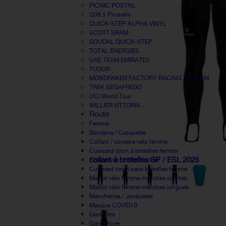
PICNIC POSTNL
Q36.5 Pinarello
QUICK-STEP ALPHA VINYL
SCOTT SRAM
SOUDAL QUICK-STEP
TOTAL ÉNERGIES
UAE TEAM EMIRATES
TUDOR
MONDRAKER FACTORY RACING XC TEAM
TREK SEGAFREDO
UCI World Tour
WILLIER VITTORIA
Route
Femme
Bandana / Casquette
Collant / corsaire velo femme
Cuissard court à bretelles femme
collant à bretelles SP / ESL 2025
Coupe-vent / Gilet femme
Cuissard court sans bretelles femme
Maillot vélo femme manches courtes
Maillot velo femme manches longues
Manchettes / Jambieres
Masque COVID19
Gants été
Gants hiver