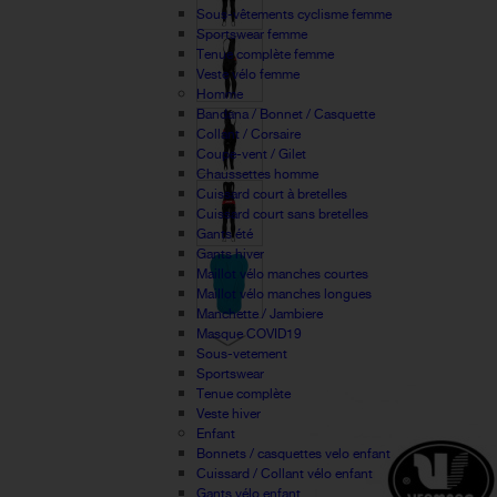
Sous-vêtements cyclisme femme
Sportswear femme
Tenue complète femme
Veste vélo femme
Homme
Bandana / Bonnet / Casquette
Collant / Corsaire
Coupe-vent / Gilet
Chaussettes homme
Cuissard court à bretelles
Cuissard court sans bretelles
Gants été
Gants hiver
Maillot vélo manches courtes
Maillot vélo manches longues
Manchette / Jambiere
Masque COVID19
Sous-vetement
Sportswear
Tenue complète
Veste hiver
Enfant
Bonnets / casquettes velo enfant
Cuissard / Collant vélo enfant
Gants vélo enfant