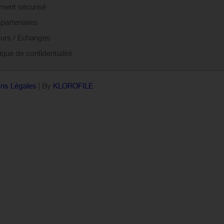
ment sécurisé
partenaires
urs / Echanges
tique de confidentialité
ns Légales
| By
KLOROFILE