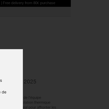
livery from 80€ purchase
LANT À
us
P / ESL 2025
PA
e de
s Roubaix ES.L de l'équipe
O offre une isolation thermique
ort optimal, idéal pour affronter les