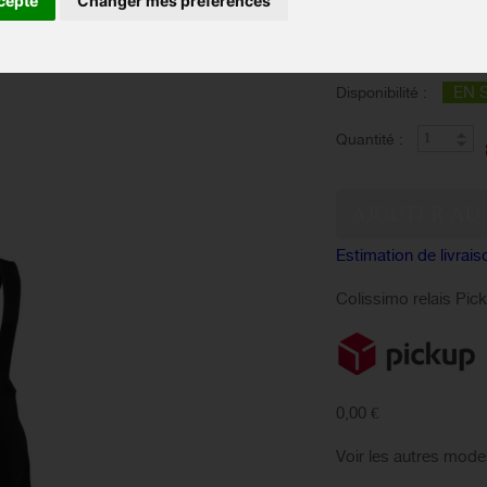
cepte
Changer mes préférences
conditions météorolo
Taille :
EN 
Disponibilité :
Quantité :
Estimation de livrais
Colissimo relais Pic
0,00 €
Voir les autres mode