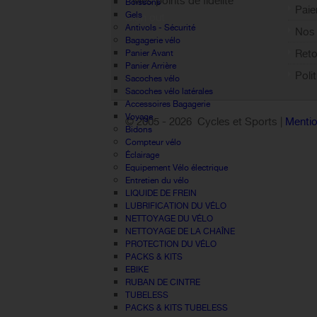
Mes points de fidélité
Boissons
Paie
Gels
Sign out
Antivols - Sécurité
Nos 
Bagagerie vélo
Reto
Panier Avant
Panier Arrière
Poli
Sacoches vélo
Sacoches vélo latérales
Accessoires Bagagerie
Voyage
© 2005 -
2026 Cycles et Sports |
Mentio
Bidons
Compteur vélo
Éclairage
Equipement Vélo électrique
Entretien du vélo
LIQUIDE DE FREIN
LUBRIFICATION DU VÉLO
NETTOYAGE DU VÉLO
NETTOYAGE DE LA CHAÎNE
PROTECTION DU VÉLO
PACKS & KITS
EBIKE
RUBAN DE CINTRE
TUBELESS
PACKS & KITS TUBELESS