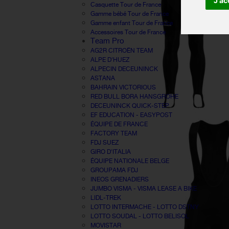
J'ac
Casquette Tour de France
Gamme bébé Tour de France
Gamme enfant Tour de France
Accessoires Tour de France
Team Pro
AG2R CITROËN TEAM
ALPE D'HUEZ
ALPECIN DECEUNINCK
ASTANA
BAHRAIN VICTORIOUS
RED BULL BORA HANSGROHE
DECEUNINCK QUICK-STEP
EF EDUCATION - EASYPOST
ÉQUIPE DE FRANCE
FACTORY TEAM
FDJ SUEZ
GIRO D'ITALIA
ÉQUIPE NATIONALE BELGE
GROUPAMA FDJ
INEOS GRENADIERS
JUMBO VISMA - VISMA LEASE A BIKE
LIDL-TREK
LOTTO INTERMACHE - LOTTO DSTNY
LOTTO SOUDAL - LOTTO BELISOL
MOVISTAR