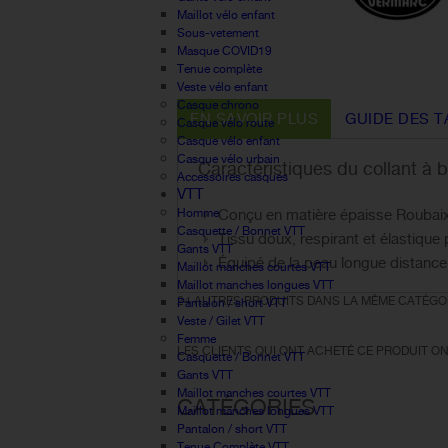
Maillot vélo enfant
Sous-vetement
Masque COVID19
Tenue complète
Veste vélo enfant
Casque chrono
EN SAVOIR PLUS
GUIDE DES T
Casque vélo route
Casque vélo enfant
Casque vélo urbain
Caractéristiques du collant à
Accessoires casques
VTT
Homme
Conçu en matière épaisse Roubaix, 
Casquette / Bonnet VTT
Tissu doux, respirant et élastique
Gants VTT
Équipé de la peau longue distance
Maillot manches courtes VTT
Maillot manches longues VTT
24 AUTRES PRODUITS DANS LA MÊME CATÉGOR
Pantalon / short VTT
Veste / Gilet VTT
Femme
LES CLIENTS QUI ONT ACHETÉ CE PRODUIT ON
Casquette / Bonnet VTT
Gants VTT
Maillot manches courtes VTT
CATÉGORIES
Maillot manches longues VTT
Pantalon / short VTT
Tenue Complète VTT