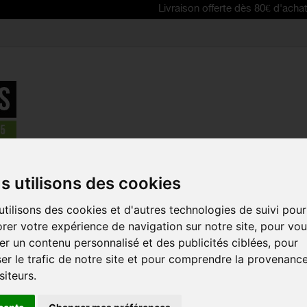
Livraison offerte dès 80€ d'achat | Free de
ACHE - LOTTO DSTNY
>
LOTTO collant à bretelles SP / ESL 2025
s utilisons des cookies
EN PROMO !
tilisons des cookies et d'autres technologies de suivi pour
LOTTO COL
rer votre expérience de navigation sur notre site, pour vo
BRETELLES S
r un contenu personnalisé et des publicités ciblées, pour
Référence :
LODS24
er le trafic de notre site et pour comprendre la provenanc
siteurs.
Le collant à bretelle
professionnelle LOTT
supérieure et un conf