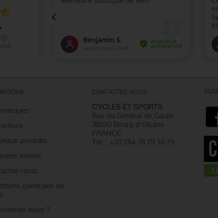
SUI
MATIONS
CONTACTEZ-NOUS
CYCLES ET SPORTS
 marques
Rue du Général de Gaulle
38520 Bourg d'Oisans
motions
FRANCE
eaux produits
Tél. : +33 (0)4 76 79 16 79
info@cyclesetsports.com
leures ventes
actez-nous
itions générales de
e
 sommes nous ?