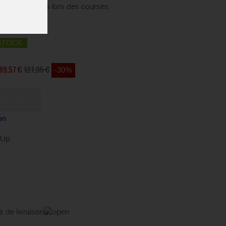
giques froides lors des courses.
STOCK
89,57 €
127,95 €
-30%
on
kUp
s de livraison