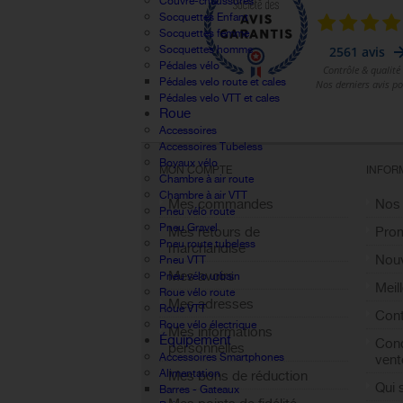
Couvre-chaussures
Socquettes Enfant
Socquettes femme
Socquettes homme
Pédales vélo
Pédales velo route et cales
Pédales velo VTT et cales
Roue
Accessoires
Accessoires Tubeless
Boyaux vélo
MON COMPTE
INFOR
Chambre à air route
Chambre à air VTT
Mes commandes
Nos
Pneu vélo route
Pneu Gravel
Mes retours de
Pro
Pneu route tubeless
marchandise
Nouv
Pneu VTT
Mes avoirs
Pneu vélo urbain
Meil
Roue vélo route
Mes adresses
Roue VTT
Cont
Roue vélo électrique
Mes informations
Équipement
Cond
personnelles
Accessoires Smartphones
vent
Alimentation
Mes bons de réduction
Qui
Barres - Gateaux