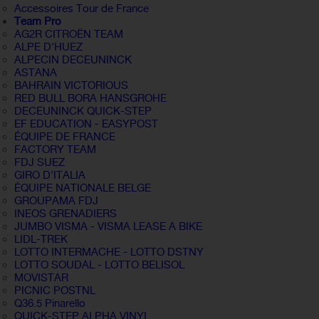
Accessoires Tour de France
Team Pro
AG2R CITROËN TEAM
ALPE D'HUEZ
ALPECIN DECEUNINCK
ASTANA
BAHRAIN VICTORIOUS
RED BULL BORA HANSGROHE
DECEUNINCK QUICK-STEP
EF EDUCATION - EASYPOST
ÉQUIPE DE FRANCE
FACTORY TEAM
FDJ SUEZ
GIRO D'ITALIA
ÉQUIPE NATIONALE BELGE
GROUPAMA FDJ
INEOS GRENADIERS
JUMBO VISMA - VISMA LEASE A BIKE
LIDL-TREK
LOTTO INTERMACHE - LOTTO DSTNY
LOTTO SOUDAL - LOTTO BELISOL
MOVISTAR
PICNIC POSTNL
Q36.5 Pinarello
QUICK-STEP ALPHA VINYL