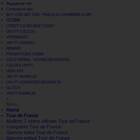
Bagageries vélo
Compteurs velo
BUY ONE GET ONE : PNEUS & CHAMBRES À AIR
GOBIK
LIFESTYLE NO BIKE TODAY
UN1TY COLD 24
HYPEBEAST
UN1TY WARM24
REWIND
PROMOTIONS GOBIK
COLD SERIES · ADVANCED SEASON
COLD25 UNITY
HIGH KEY
UN1TY WARM 25
UN1TY ADVANCED SEASON 25
GLITCH
UNITY WARM 26
+
Menu
Home
Tour de France
Maillots T-shirts officiels Tour de France
Casquette Tour de France
Gamme bébé Tour de France
Gamme enfant Tour de France