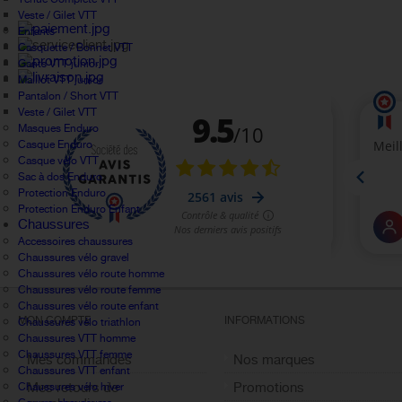
Veste / Gilet VTT
Enfants
Casquette / Bonnet VTT
Gants VTT junior
Maillot VTT junior
Pantalon / Short VTT
Veste / Gilet VTT
Masques Enduro
Casque Enduro
Casque vélo VTT
Sac à dos Enduro
Protection Enduro
Protection Enduro Enfant
Chaussures
Accessoires chaussures
Chaussures vélo gravel
Chaussures vélo route homme
Chaussures vélo route femme
Chaussures vélo route enfant
MON COMPTE
INFORMATIONS
Chaussures vélo triathlon
Chaussures VTT homme
Chaussures VTT femme
Mes commandes
Nos marques
Chaussures VTT enfant
Mes retours de
Promotions
Chaussures vélo hiver