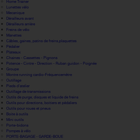
Home Trainer
Lunettes vélo
Mecanique
Dérailleurs avant
Dérailleurs arrière
Freins de vélo
Manettes
Câbles, gaines, patins de freins,plaquettes
Pédalier
Plateaux
Chaines - Cassettes - Pignons
Potence - Cintre - Direction - Ruban guidon - Poignée
Groupe
Montre running cardio-Fréquencemètre
Outillage
Pieds d'atelier
Outillage de transmissions
Outils de purge, disques et liquide de freins
Outils pour directions, boitiers et pédaliers
Outils pour roues et pneus
Boite à outils
Mini outils
Porte-bidons
Pompes à vélo
PORTE-BAGAGE - GARDE-BOUE