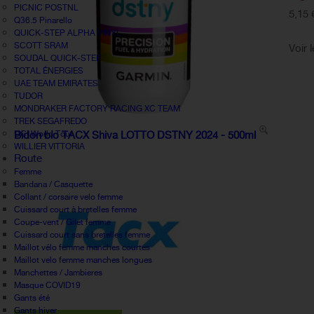
PICNIC POSTNL
5,15 
Q36.5 Pinarello
QUICK-STEP ALPHA VINYL
SCOTT SRAM
Voir 
SOUDAL QUICK-STEP
TOTAL ÉNERGIES
UAE TEAM EMIRATES
TUDOR
MONDRAKER FACTORY RACING XC TEAM
TREK SEGAFREDO
UCI World Tour
Bidon bio TACX Shiva LOTTO DSTNY 2024 - 500ml
WILLIER VITTORIA
Route
Femme
Bandana / Casquette
Collant / corsaire velo femme
Cuissard court à bretelles femme
Coupe-vent / Gilet femme
Cuissard court sans bretelles femme
Maillot vélo femme manches courtes
Maillot velo femme manches longues
Manchettes / Jambieres
Masque COVID19
Gants été
Gants hiver