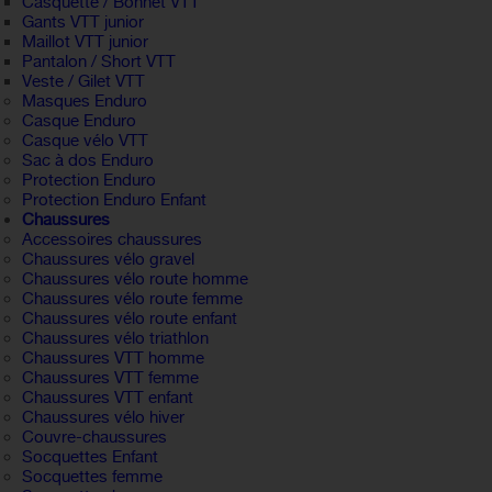
Casquette / Bonnet VTT
Gants VTT junior
Maillot VTT junior
Pantalon / Short VTT
Veste / Gilet VTT
Masques Enduro
Casque Enduro
Casque vélo VTT
Sac à dos Enduro
Protection Enduro
Protection Enduro Enfant
Chaussures
Accessoires chaussures
Chaussures vélo gravel
Chaussures vélo route homme
Chaussures vélo route femme
Chaussures vélo route enfant
Chaussures vélo triathlon
Chaussures VTT homme
Chaussures VTT femme
Chaussures VTT enfant
Chaussures vélo hiver
Couvre-chaussures
Socquettes Enfant
Socquettes femme