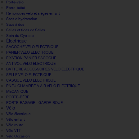
Porte-vélo
Porte-bébé
Remorques vélo et sièges enfant
Sacs d'hydratation
Sacs à dos
Selles et tiges de Selles
Soin du Cycliste
Électrique
SACOCHE VELO ELECTRIQUE
PANIER VELO ELECTRIQUE
FIXATION PANIER SACOCHE
ANTIVOL VELO ELECTRIQUE
BATTERIE ACCESSOIRES VELO ELECTRIQUE
SELLE VELO ELECTRIQUE
CASQUE VELO ELECTRIQUE
PNEU CHAMBRE A AIR VELO ELECTRIQUE
MECANIQUE
PORTE-BÉBÉ
PORTE-BAGAGE - GARDE-BOUE
Vélo
Vélo électrique
Vélo enfant
Vélo route
Vélo VTT
Vélo Occasion