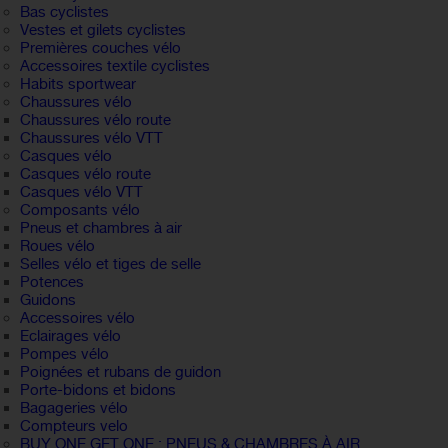
Bas cyclistes
Vestes et gilets cyclistes
Premières couches vélo
Accessoires textile cyclistes
Habits sportwear
Chaussures vélo
Chaussures vélo route
Chaussures vélo VTT
Casques vélo
Casques vélo route
Casques vélo VTT
Composants vélo
Pneus et chambres à air
Roues vélo
Selles vélo et tiges de selle
Potences
Guidons
Accessoires vélo
Eclairages vélo
Pompes vélo
Poignées et rubans de guidon
Porte-bidons et bidons
Bagageries vélo
Compteurs velo
BUY ONE GET ONE : PNEUS & CHAMBRES À AIR