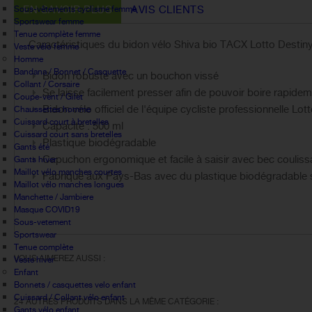
EN SAVOIR PLUS
AVIS CLIENTS
Sous-vêtements cyclisme femme
Sportswear femme
Tenue complète femme
Caractéristiques du bidon vélo Shiva bio TACX Lotto Destiny
Veste vélo femme
Homme
Bandana / Bonnet / Casquette
Bidon robuste avec un bouchon vissé
Collant / Corsaire
Se laisse facilement presser afin de pouvoir boire rapidem
Coupe-vent / Gilet
Bidon vélo officiel de l'équipe cycliste professionnelle Lot
Chaussettes homme
Cuissard court à bretelles
Capacité : 500 ml
Cuissard court sans bretelles
Plastique biodégradable
Gants été
Capuchon ergonomique et facile à saisir avec bec coulissa
Gants hiver
Maillot vélo manches courtes
Fabriqué aux Pays-Bas avec du plastique biodégradable 
Maillot vélo manches longues
Manchette / Jambiere
Masque COVID19
Sous-vetement
Sportswear
Tenue complète
VOUS AIMEREZ AUSSI :
Veste hiver
Enfant
Bonnets / casquettes velo enfant
Cuissard / Collant vélo enfant
24 AUTRES PRODUITS DANS LA MÊME CATÉGORIE :
Gants vélo enfant