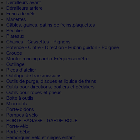
Dérailleurs avant
Dérailleurs arrière
Freins de vélo
Manettes
Câbles, gaines, patins de freins,plaquettes
Pédalier
Plateaux
Chaines - Cassettes - Pignons
Potence - Cintre - Direction - Ruban guidon - Poignée
Groupe
Montre running cardio-Fréquencemètre
Outillage
Pieds d'atelier
Outillage de transmissions
Outils de purge, disques et liquide de freins
Outils pour directions, boitiers et pédaliers
Outils pour roues et pneus
Boite à outils
Mini outils
Porte-bidons
Pompes à vélo
PORTE-BAGAGE - GARDE-BOUE
Porte-vélo
Porte-bébé
Remorques vélo et sièges enfant