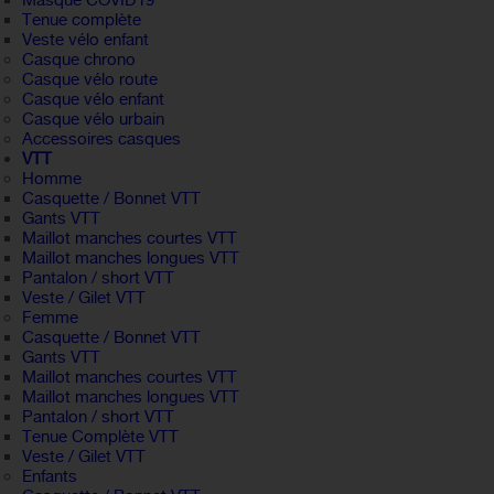
Masque COVID19
Tenue complète
Veste vélo enfant
Casque chrono
Casque vélo route
Casque vélo enfant
Casque vélo urbain
Accessoires casques
VTT
Homme
Casquette / Bonnet VTT
Gants VTT
Maillot manches courtes VTT
Maillot manches longues VTT
Pantalon / short VTT
Veste / Gilet VTT
Femme
Casquette / Bonnet VTT
Gants VTT
Maillot manches courtes VTT
Maillot manches longues VTT
Pantalon / short VTT
Tenue Complète VTT
Veste / Gilet VTT
Enfants