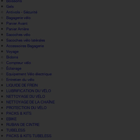
Boissons
Gels
Antivols - Sécurité
Bagagerie vélo
Panier Avant
Panier Arrière
Sacoches vélo
Sacoches vélo latérales
Accessoires Bagagerie
Voyage
Bidons
Compteur vélo
Éclairage
Equipement Vélo électrique
Entretien du vélo
LIQUIDE DE FREIN
LUBRIFICATION DU VÉLO
NETTOYAGE DU VÉLO
NETTOYAGE DE LA CHAÎNE
PROTECTION DU VÉLO
PACKS & KITS
EBIKE
RUBAN DE CINTRE
TUBELESS
PACKS & KITS TUBELESS