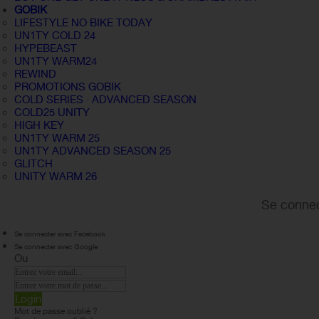
GOBIK
LIFESTYLE NO BIKE TODAY
UN1TY COLD 24
HYPEBEAST
UN1TY WARM24
REWIND
PROMOTIONS GOBIK
COLD SERIES · ADVANCED SEASON
COLD25 UNITY
HIGH KEY
UN1TY WARM 25
UN1TY ADVANCED SEASON 25
GLITCH
UNITY WARM 26
Se connec
Se connecter avec Facebook
Se connecter avec Google
Ou
Login
Mot de passe oublié ?