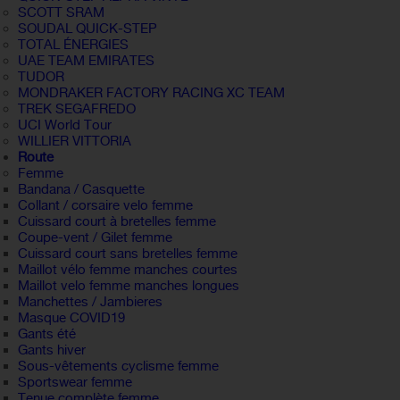
SCOTT SRAM
SOUDAL QUICK-STEP
TOTAL ÉNERGIES
UAE TEAM EMIRATES
TUDOR
MONDRAKER FACTORY RACING XC TEAM
TREK SEGAFREDO
UCI World Tour
WILLIER VITTORIA
Route
Femme
Bandana / Casquette
Collant / corsaire velo femme
Cuissard court à bretelles femme
Coupe-vent / Gilet femme
Cuissard court sans bretelles femme
Maillot vélo femme manches courtes
Maillot velo femme manches longues
Manchettes / Jambieres
Masque COVID19
Gants été
Gants hiver
Sous-vêtements cyclisme femme
Sportswear femme
Tenue complète femme