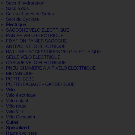
Sacs d'hydratation
Sacs à dos
Selles et tiges de Selles
Soin du Cycliste
Électrique
SACOCHE VELO ELECTRIQUE
PANIER VELO ELECTRIQUE
FIXATION PANIER SACOCHE
ANTIVOL VELO ELECTRIQUE
BATTERIE ACCESSOIRES VELO ELECTRIQUE
SELLE VELO ELECTRIQUE
CASQUE VELO ELECTRIQUE
PNEU CHAMBRE A AIR VELO ELECTRIQUE
MECANIQUE
PORTE-BÉBÉ
PORTE-BAGAGE - GARDE-BOUE
Vélo
Vélo électrique
Vélo enfant
Vélo route
Vélo VTT
Vélo Occasion
Outlet
Specialized
Hauts cyclistes