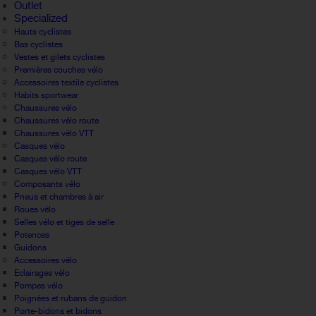
Outlet
Specialized
Hauts cyclistes
Bas cyclistes
Vestes et gilets cyclistes
Premières couches vélo
Accessoires textile cyclistes
Habits sportwear
Chaussures vélo
Chaussures vélo route
Chaussures vélo VTT
Casques vélo
Casques vélo route
Casques vélo VTT
Composants vélo
Pneus et chambres à air
Roues vélo
Selles vélo et tiges de selle
Potences
Guidons
Accessoires vélo
Eclairages vélo
Pompes vélo
Poignées et rubans de guidon
Porte-bidons et bidons