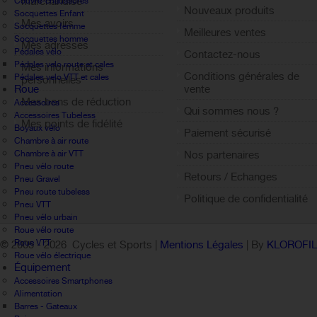
marchandise
Couvre-chaussures
Nouveaux produits
Socquettes Enfant
Mes avoirs
Socquettes femme
Meilleures ventes
Socquettes homme
Mes adresses
Pédales vélo
Contactez-nous
Pédales velo route et cales
Mes informations
Conditions générales de
Pédales velo VTT et cales
personnelles
Roue
vente
Mes bons de réduction
Accessoires
Qui sommes nous ?
Accessoires Tubeless
Mes points de fidélité
Boyaux vélo
Paiement sécurisé
Sign out
Chambre à air route
Chambre à air VTT
Nos partenaires
Pneu vélo route
Retours / Echanges
Pneu Gravel
Pneu route tubeless
Politique de confidentialité
Pneu VTT
Pneu vélo urbain
Roue vélo route
Roue VTT
© 2005 -
2026 Cycles et Sports |
Mentions Légales
| By
KLOROFI
Roue vélo électrique
Équipement
Accessoires Smartphones
Alimentation
Barres - Gateaux