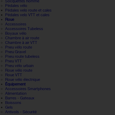
Socquettes homme
Pédales vélo
Pédales velo route et cales
Pédales velo VTT et cales
Roue
Accessoires
Accessoires Tubeless
Boyaux vélo
Chambre à air route
Chambre à air VTT
Pneu vélo route
Pneu Gravel
Pneu route tubeless
Pneu VTT
Pneu vélo urbain
Roue vélo route
Roue VTT
Roue vélo électrique
Équipement
Accessoires Smartphones
Alimentation
Barres - Gateaux
Boissons
Gels
Antivols - Sécurité