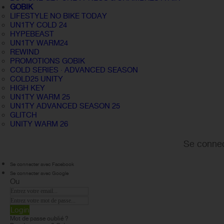
GOBIK
LIFESTYLE NO BIKE TODAY
UN1TY COLD 24
HYPEBEAST
UN1TY WARM24
REWIND
PROMOTIONS GOBIK
COLD SERIES · ADVANCED SEASON
COLD25 UNITY
HIGH KEY
UN1TY WARM 25
UN1TY ADVANCED SEASON 25
GLITCH
UNITY WARM 26
Se connec
Se connecter avec Facebook
Se connecter avec Google
Ou
Login
Mot de passe oublié ?