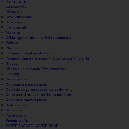
Home Trainer
Lunettes vélo
Mecanique
Dérailleurs avant
Dérailleurs arrière
Freins de vélo
Manettes
Câbles, gaines, patins de freins,plaquettes
Pédalier
Plateaux
Chaines - Cassettes - Pignons
Potence - Cintre - Direction - Ruban guidon - Poignée
Groupe
Montre running cardio-Fréquencemètre
Outillage
Pieds d'atelier
Outillage de transmissions
Outils de purge, disques et liquide de freins
Outils pour directions, boitiers et pédaliers
Outils pour roues et pneus
Boite à outils
Mini outils
Porte-bidons
Pompes à vélo
PORTE-BAGAGE - GARDE-BOUE