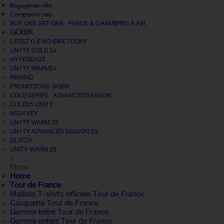
Bagageries vélo
Compteurs velo
BUY ONE GET ONE : PNEUS & CHAMBRES À AIR
GOBIK
LIFESTYLE NO BIKE TODAY
UN1TY COLD 24
HYPEBEAST
UN1TY WARM24
REWIND
PROMOTIONS GOBIK
COLD SERIES · ADVANCED SEASON
COLD25 UNITY
HIGH KEY
UN1TY WARM 25
UN1TY ADVANCED SEASON 25
GLITCH
UNITY WARM 26
+
Menu
Home
Tour de France
Maillots T-shirts officiels Tour de France
Casquette Tour de France
Gamme bébé Tour de France
Gamme enfant Tour de France