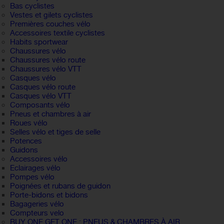
Bas cyclistes
Vestes et gilets cyclistes
Premières couches vélo
Accessoires textile cyclistes
Habits sportwear
Chaussures vélo
Chaussures vélo route
Chaussures vélo VTT
Casques vélo
Casques vélo route
Casques vélo VTT
Composants vélo
Pneus et chambres à air
Roues vélo
Selles vélo et tiges de selle
Potences
Guidons
Accessoires vélo
Eclairages vélo
Pompes vélo
Poignées et rubans de guidon
Porte-bidons et bidons
Bagageries vélo
Compteurs velo
BUY ONE GET ONE : PNEUS & CHAMBRES À AIR