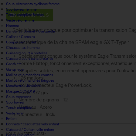
Sous-vêtements cyclisme femme
Sportswear femme
EN SAVOIR PLUS
Tenue complète femme
Veste vélo femme
Homme
Spécialement conçue pour optimiser la transmission Eag
Bandana / Bonnet / Casquette
Collant / Corsaire
Caractéristique de la chaine SRAM eagle GX T-Type :
Coupe-vent / Gilet
Chaussettes homme
Cuissard court à bretelles
Spécialement conçue pour le système Eagle Transmissio
Cuissard court sans bretelles
Forme Flattop, fonctionnement exceptionnel, esthétique i
Gants été
Gants hiver
Goupilles solides, entièrement approuvées pour l'utilisat
Maillot vélo manches courtes
126 maillons.
Maillot vélo manches longues
Inclus connecteur Eagle PowerLock.
Manchette / Jambiere
Masque COVID19
Poids: 177 grs.
Sous-vetement
Nombre de pignons : 12
Sportswear
Matériau : Acero
Tenue complète
Veste hiver
Connecteur : Inclu
Enfant
Bonnets / casquettes velo enfant
Cuissard / Collant vélo enfant
VOUS AIMEREZ AUSSI :
Gants vélo enfant