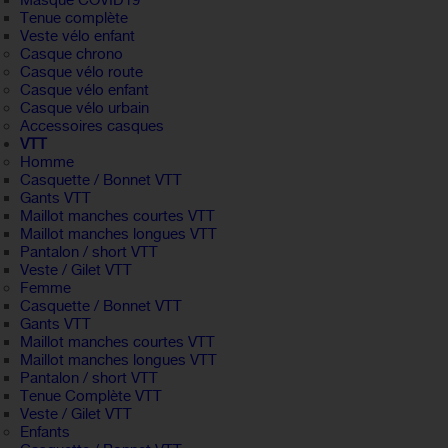
Masque COVID19
Tenue complète
Veste vélo enfant
Casque chrono
Casque vélo route
Casque vélo enfant
Casque vélo urbain
Accessoires casques
VTT
Homme
Casquette / Bonnet VTT
Gants VTT
Maillot manches courtes VTT
Maillot manches longues VTT
Pantalon / short VTT
Veste / Gilet VTT
Femme
Casquette / Bonnet VTT
Gants VTT
Maillot manches courtes VTT
Maillot manches longues VTT
Pantalon / short VTT
Tenue Complète VTT
Veste / Gilet VTT
Enfants