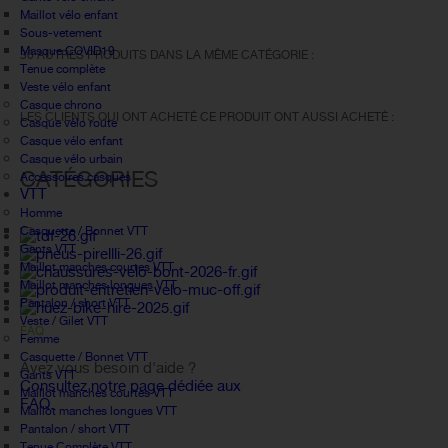
Maillot vélo enfant
Sous-vetement
Masque COVID19
30 AUTRES PRODUITS DANS LA MÊME CATÉGORIE :
Tenue complète
Veste vélo enfant
Casque chrono
LES CLIENTS QUI ONT ACHETÉ CE PRODUIT ONT AUSSI ACHETÉ :
Casque vélo route
Casque vélo enfant
Casque vélo urbain
CATÉGORIES
Accessoires casques
VTT
Homme
Casquette / Bonnet VTT
Gants VTT
Maillot manches courtes VTT
Maillot manches longues VTT
Pantalon / short VTT
Veste / Gilet VTT
FAQ
Femme
Casquette / Bonnet VTT
Avez vous besoin d'aide ?
Gants VTT
Consultez notre page dédiée aux
Maillot manches courtes VTT
FAQ.
Maillot manches longues VTT
Pantalon / short VTT
Tenue Complète VTT