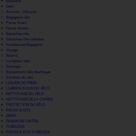
Boissons
Gels
Antivols - Sécurité
Bagagerie vélo
Panier Avant
Panier Arrière
Sacoches vélo
Sacoches vélo latérales
Accessoires Bagagerie
Voyage
Bidons
Compteur vélo
Éclairage
Equipement Vélo électrique
Entretien du vélo
LIQUIDE DE FREIN
LUBRIFICATION DU VÉLO
NETTOYAGE DU VÉLO
NETTOYAGE DE LA CHAÎNE
PROTECTION DU VÉLO
PACKS & KITS
EBIKE
RUBAN DE CINTRE
TUBELESS
PACKS & KITS TUBELESS