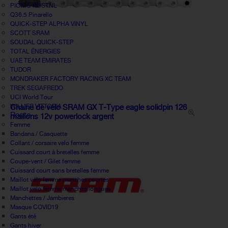
PICNIC POSTNL
Q36.5 Pinarello
QUICK-STEP ALPHA VINYL
SCOTT SRAM
SOUDAL QUICK-STEP
TOTAL ÉNERGIES
UAE TEAM EMIRATES
TUDOR
MONDRAKER FACTORY RACING XC TEAM
TREK SEGAFREDO
UCI World Tour
WILLIER VITTORIA
Chaine de vélo SRAM GX T-Type eagle solidpin 126
Route
maillons 12v powerlock argent
Femme
Bandana / Casquette
Collant / corsaire velo femme
Cuissard court à bretelles femme
Coupe-vent / Gilet femme
Cuissard court sans bretelles femme
Maillot vélo femme manches courtes
Maillot velo femme manches longues
Manchettes / Jambieres
Masque COVID19
Gants été
Gants hiver