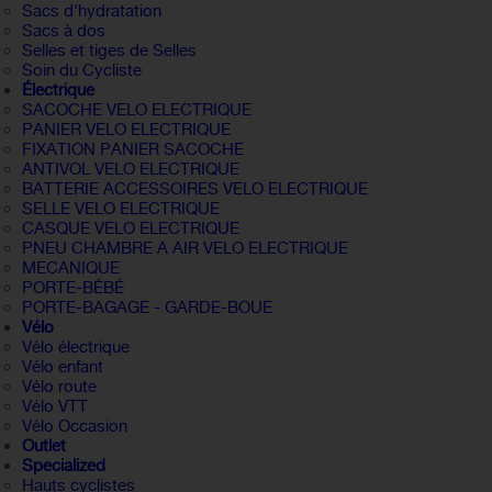
Sacs d'hydratation
Sacs à dos
Selles et tiges de Selles
Soin du Cycliste
Électrique
SACOCHE VELO ELECTRIQUE
PANIER VELO ELECTRIQUE
FIXATION PANIER SACOCHE
ANTIVOL VELO ELECTRIQUE
BATTERIE ACCESSOIRES VELO ELECTRIQUE
SELLE VELO ELECTRIQUE
CASQUE VELO ELECTRIQUE
PNEU CHAMBRE A AIR VELO ELECTRIQUE
MECANIQUE
PORTE-BÉBÉ
PORTE-BAGAGE - GARDE-BOUE
Vélo
Vélo électrique
Vélo enfant
Vélo route
Vélo VTT
Vélo Occasion
Outlet
Specialized
Hauts cyclistes