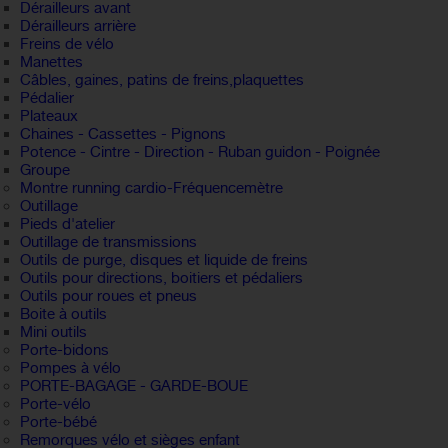
Dérailleurs avant
Dérailleurs arrière
Freins de vélo
Manettes
Câbles, gaines, patins de freins,plaquettes
Pédalier
Plateaux
Chaines - Cassettes - Pignons
Potence - Cintre - Direction - Ruban guidon - Poignée
Groupe
Montre running cardio-Fréquencemètre
Outillage
Pieds d'atelier
Outillage de transmissions
Outils de purge, disques et liquide de freins
Outils pour directions, boitiers et pédaliers
Outils pour roues et pneus
Boite à outils
Mini outils
Porte-bidons
Pompes à vélo
PORTE-BAGAGE - GARDE-BOUE
Porte-vélo
Porte-bébé
Remorques vélo et sièges enfant