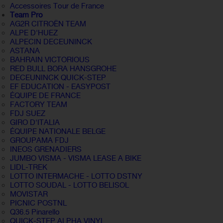
Accessoires Tour de France
Team Pro
AG2R CITROËN TEAM
ALPE D'HUEZ
ALPECIN DECEUNINCK
ASTANA
BAHRAIN VICTORIOUS
RED BULL BORA HANSGROHE
DECEUNINCK QUICK-STEP
EF EDUCATION - EASYPOST
ÉQUIPE DE FRANCE
FACTORY TEAM
FDJ SUEZ
GIRO D'ITALIA
ÉQUIPE NATIONALE BELGE
GROUPAMA FDJ
INEOS GRENADIERS
JUMBO VISMA - VISMA LEASE A BIKE
LIDL-TREK
LOTTO INTERMACHE - LOTTO DSTNY
LOTTO SOUDAL - LOTTO BELISOL
MOVISTAR
PICNIC POSTNL
Q36.5 Pinarello
QUICK-STEP ALPHA VINYL