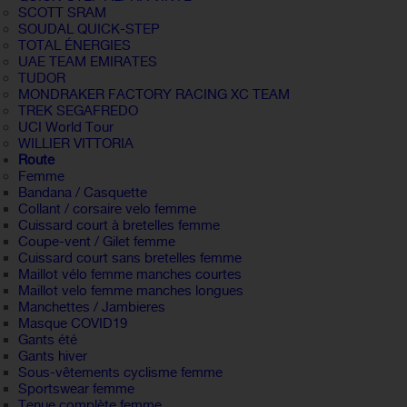
SCOTT SRAM
SOUDAL QUICK-STEP
TOTAL ÉNERGIES
UAE TEAM EMIRATES
TUDOR
MONDRAKER FACTORY RACING XC TEAM
TREK SEGAFREDO
UCI World Tour
WILLIER VITTORIA
Route
Femme
Bandana / Casquette
Collant / corsaire velo femme
Cuissard court à bretelles femme
Coupe-vent / Gilet femme
Cuissard court sans bretelles femme
Maillot vélo femme manches courtes
Maillot velo femme manches longues
Manchettes / Jambieres
Masque COVID19
Gants été
Gants hiver
Sous-vêtements cyclisme femme
Sportswear femme
Tenue complète femme