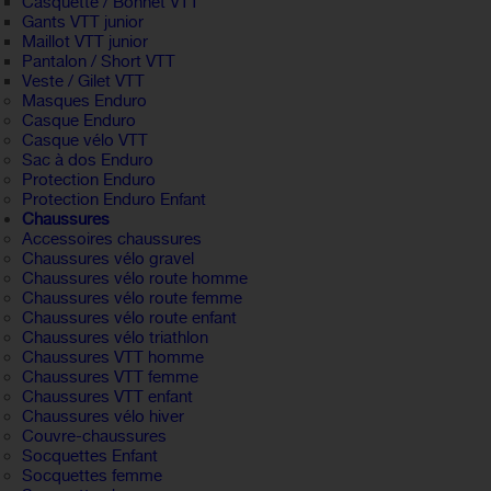
Casquette / Bonnet VTT
Gants VTT junior
Maillot VTT junior
Pantalon / Short VTT
Veste / Gilet VTT
Masques Enduro
Casque Enduro
Casque vélo VTT
Sac à dos Enduro
Protection Enduro
Protection Enduro Enfant
Chaussures
Accessoires chaussures
Chaussures vélo gravel
Chaussures vélo route homme
Chaussures vélo route femme
Chaussures vélo route enfant
Chaussures vélo triathlon
Chaussures VTT homme
Chaussures VTT femme
Chaussures VTT enfant
Chaussures vélo hiver
Couvre-chaussures
Socquettes Enfant
Socquettes femme