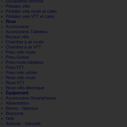
Socquettes homme
Pédales vélo
Pédales velo route et cales
Pédales velo VTT et cales
Roue
Accessoires
Accessoires Tubeless
Boyaux vélo
Chambre à air route
Chambre à air VTT
Pneu vélo route
Pneu Gravel
Pneu route tubeless
Pneu VTT
Pneu vélo urbain
Roue vélo route
Roue VTT
Roue vélo électrique
Équipement
Accessoires Smartphones
Alimentation
Barres - Gateaux
Boissons
Gels
Antivols - Sécurité