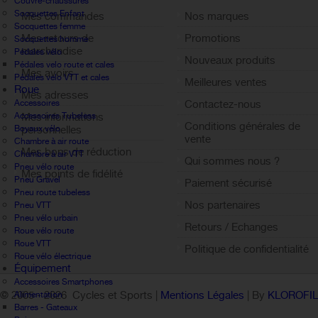
Couvre-chaussures
Socquettes Enfant
Mes commandes
Nos marques
Socquettes femme
Mes retours de
Promotions
Socquettes homme
marchandise
Pédales vélo
Nouveaux produits
Pédales velo route et cales
Mes avoirs
Pédales velo VTT et cales
Meilleures ventes
Roue
Mes adresses
Accessoires
Contactez-nous
Accessoires Tubeless
Mes informations
Conditions générales de
Boyaux vélo
personnelles
vente
Chambre à air route
Mes bons de réduction
Chambre à air VTT
Qui sommes nous ?
Pneu vélo route
Mes points de fidélité
Pneu Gravel
Paiement sécurisé
Sign out
Pneu route tubeless
Nos partenaires
Pneu VTT
Pneu vélo urbain
Retours / Echanges
Roue vélo route
Roue VTT
Politique de confidentialité
Roue vélo électrique
Équipement
Accessoires Smartphones
© 2005 -
2026 Cycles et Sports |
Mentions Légales
| By
KLOROFI
Alimentation
Barres - Gateaux