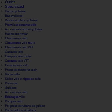
Outlet
Specialized
Hauts cyclistes
Bas cyclistes
Vestes et gilets cyclistes
Premières couches vélo
Accessoires textile cyclistes
Habits sportwear
Chaussures vélo
Chaussures vélo route
Chaussures vélo VTT
Casques vélo
Casques vélo route
Casques vélo VTT
Composants vélo
Pneus et chambres à air
Roues vélo
Selles vélo et tiges de selle
Potences
Guidons
Accessoires vélo
Eclairages vélo
Pompes vélo
Poignées et rubans de guidon
Porte-bidons et bidons