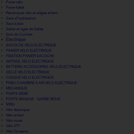
Porte-vélo
Porte-bébé
Remorques vélo et sièges enfant
Sacs d'hydratation
Sacs à dos
Selles et tiges de Selles
Soin du Cycliste
Électrique
SACOCHE VELO ELECTRIQUE
PANIER VELO ELECTRIQUE
FIXATION PANIER SACOCHE
ANTIVOL VELO ELECTRIQUE
BATTERIE ACCESSOIRES VELO ELECTRIQUE
SELLE VELO ELECTRIQUE
CASQUE VELO ELECTRIQUE
PNEU CHAMBRE A AIR VELO ELECTRIQUE
MECANIQUE
PORTE-BÉBÉ
PORTE-BAGAGE - GARDE-BOUE
Vélo
Vélo électrique
Vélo enfant
Vélo route
Vélo VTT
Vélo Occasion