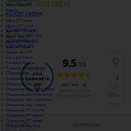
OFFRIR UNE CARTE CADEAU
Veste / Gilet VTT
Enfants
Casquette / Bonnet VTT
Gants VTT junior
Maillot VTT junior
Pantalon / Short VTT
Veste / Gilet VTT
Masques Enduro
Casque Enduro
Casque vélo VTT
Sac à dos Enduro
Protection Enduro
Protection Enduro Enfant
Chaussures
Accessoires chaussures
Chaussures vélo gravel
Chaussures vélo route homme
Chaussures vélo route femme
Chaussures vélo route enfant
Chaussures vélo triathlon
Chaussures VTT homme
Chaussures VTT femme
Chaussures VTT enfant
MON COMPTE
INFORMATIONS
Chaussures vélo hiver